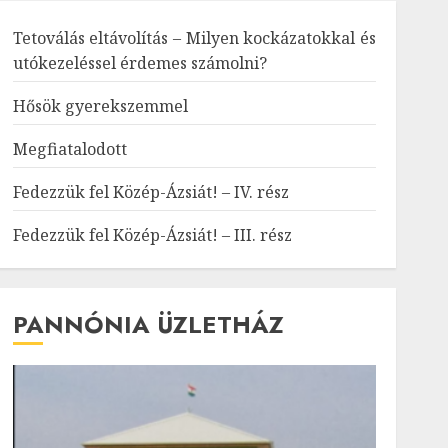
Tetoválás eltávolítás – Milyen kockázatokkal és
utókezeléssel érdemes számolni?
Hősök gyerekszemmel
Megfiatalodott
Fedezzük fel Közép-Ázsiát! – IV. rész
Fedezzük fel Közép-Ázsiát! – III. rész
PANNÓNIA ÜZLETHÁZ