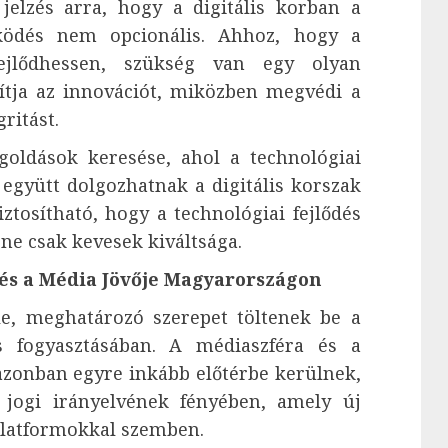
jelzés arra, hogy a digitális korban a
űködés nem opcionális. Ahhoz, hogy a
fejlődhessen, szükség van egy olyan
ítja az innovációt, miközben megvédi a
gritást.
goldások keresése, ahol a technológiai
 együtt dolgozhatnak a digitális korszak
ztosítható, hogy a technológiai fejlődés
ne csak kevesek kiváltsága.
e és a Média Jövője Magyarországon
le, meghatározó szerepet töltenek be a
és fogyasztásában. A médiaszféra és a
 azonban egyre inkább előtérbe kerülnek,
 jogi irányelvének fényében, amely új
platformokkal szemben.