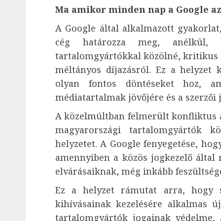
Ma amikor minden nap a Google az 
A Google által alkalmazott gyakorlat
cég határozza meg, anélkül,
tartalomgyártókkal közölné, kritikus k
méltányos díjazásról. Ez a helyzet
olyan fontos döntéseket hoz, am
médiatartalmak jövőjére és a szerzői
A közelmúltban felmerült konfliktus 
magyarországi tartalomgyártók kö
helyzetet. A Google fenyegetése, hog
amennyiben a közös jogkezelő által 
elvárásaiknak, még inkább feszültsége
Ez a helyzet rámutat arra, hogy 
kihívásainak kezelésére alkalmas ú
tartalomgyártók jogainak védelme, 