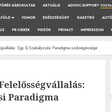
TÖRÉS KÁROSULTAK
AKTUÁLIS
ADHOC.SUPPORT
FOGYA
LFÖLD
HUMOR
EGÉSZSÉGÜGY
GASZTRÓ
AUT
AUZ
PR-CIKKEK
VIDEÓK
PRIVACY
IMPRESSZUM
égvállalás: Egy Új Szabályozási Paradigma szükségessége
 Felelősségvállalás:
si Paradigma