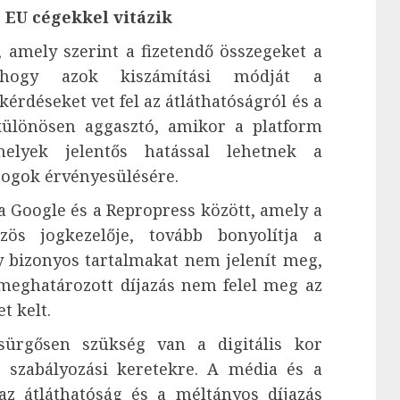
EU cégekkel vitázik
, amely szerint a fizetendő összegeket a
 hogy azok kiszámítási módját a
érdéseket vet fel az átláthatóságról és a
 különösen aggasztó, amikor a platform
elyek jelentős hatással lehetnek a
 jogok érvényesülésére.
a Google és a Repropress között, amely a
zös jogkezelője, tovább bonyolítja a
y bizonyos tartalmakat nem jelenít meg,
meghatározott díjazás nem felel meg az
t kelt.
sürgősen szükség van a digitális kor
j szabályozási keretekre. A média és a
az átláthatóság és a méltányos díjazás