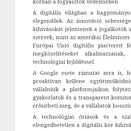
korban a fogyasztók védelmében.
A digitális világban a hagyomány
elegendőek. Az innováció sebessége
kihívásokat jelentenek a jogalkotók 
szervek, mint az amerikai Élelmiszer
Európai Unió digitális piactereit 
megközelítéseket alkalmazzanak
technológiai fejlődéssel.
A Google esete rámutat arra is, h
proaktívan kellene együttműködni
vállalniuk a platformjaikon folytat
gyakorlatok és a transparent kommu
erősítheti meg, de a vállalatok hosszú
A technológiai óriások és a sza
elengedhetetlen a digitális kor kihív