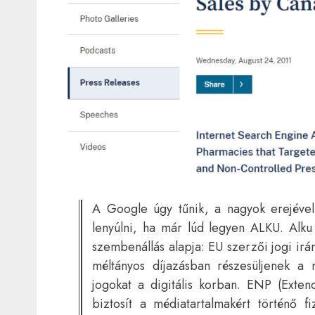
A Google úgy tűnik, a nagyok erejével
lenyúlni, ha már lúd legyen ALKU. Alk
szembenállás alapja: EU szerzői jogi irán
méltányos díjazásban részesüljenek a 
jogokat a digitális korban. ENP (Ext
biztosít a médiatartalmakért történő f