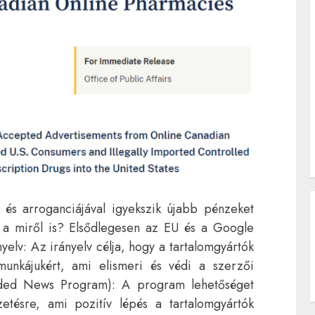
 és arroganciájával igyekszik újabb pénzeket
u a miről is? Elsődlegesen az EU és a Google
yelv: Az irányelv célja, hogy a tartalomgyártók
munkájukért, ami elismeri és védi a szerzői
ended News Program): A program lehetőséget
izetésre, ami pozitív lépés a tartalomgyártók