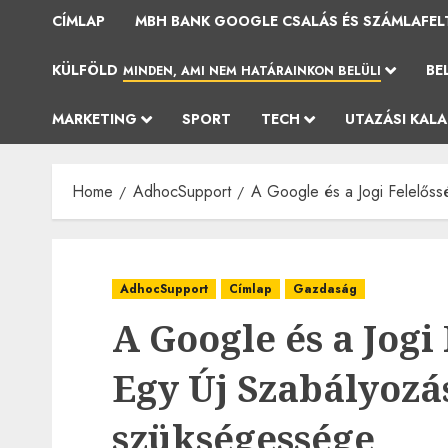
CÍMLAP
MBH BANK GOOGLE CSALÁS ÉS SZÁMLAFEL
KÜLFÖLD
BE
MINDEN, AMI NEM HATÁRAINKON BELÜLI
MARKETING
SPORT
TECH
UTAZÁSI KAL
Home
AdhocSupport
A Google és a Jogi Felelőss
AdhocSupport
Címlap
Gazdaság
A Google és a Jogi
Egy Új Szabályozá
szükségessége