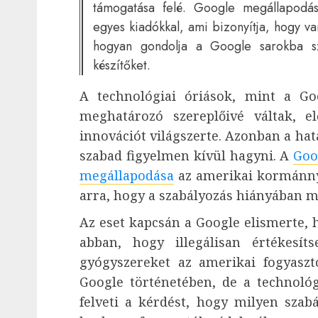
támogatása felé. Google megállapodá
egyes kiadókkal, ami bizonyítja, hogy va
hogyan gondolja a Google sarokba szo
készítőket.
A technológiai óriások, mint a Goo
meghatározó szereplőivé váltak, e
innovációt világszerte. Azonban a hat
szabad figyelmen kívül hagyni. A
Goo
megállapodása
az amerikai kormánnya
arra, hogy a szabályozás hiányában m
Az eset kapcsán a Google elismerte, 
abban, hogy illegálisan értékesít
gyógyszereket az amerikai fogyasz
Google történetében, de a technológ
felveti a kérdést, hogy milyen szabá