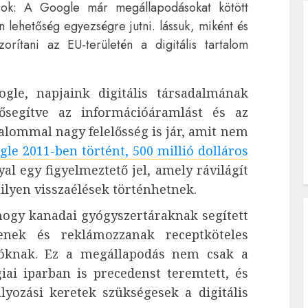
sok: A Google már megállapodásokat kötött
n lehetőség egyezségre jutni. lássuk, miként és
rítani az EU-területén a digitális tartalom
gle, napjaink digitális társadalmának
lősegítve az információáramlást és az
alommal nagy felelősség is jár, amit nem
gle 2011-ben történt, 500 millió dolláros
l egy figyelmeztető jel, amely rávilágít
ilyen visszaélések történhetnek.
hogy kanadai gyógyszertáraknak segített
senek és reklámozzanak receptköteles
tóknak. Ez a megállapodás nem csak a
iai iparban is precedenst teremtett, és
lyozási keretek szükségesek a digitális