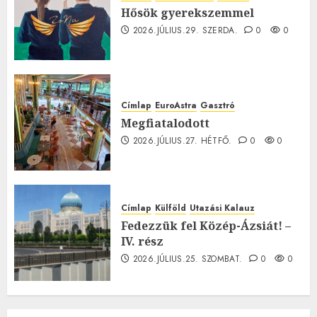
Hősök gyerekszemmel
2026.JÚLIUS.29. SZERDA.
0
0
Címlap
EuroAstra
Gasztró
Megfiatalodott
2026.JÚLIUS.27. HÉTFŐ.
0
0
Címlap
Külföld
Utazási Kalauz
Fedezzük fel Közép-Ázsiát! –
IV. rész
2026.JÚLIUS.25. SZOMBAT.
0
0