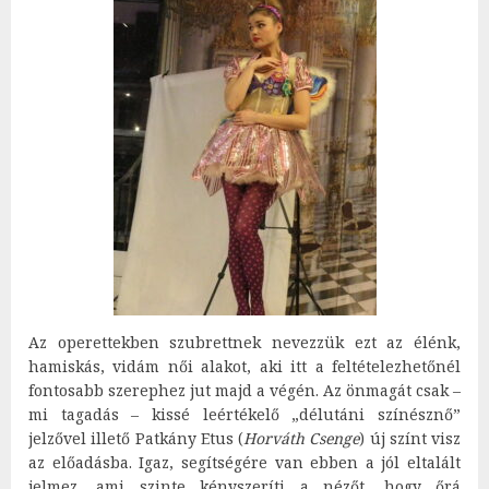
Az operettekben szubrettnek nevezzük ezt az élénk,
hamiskás, vidám női alakot, aki itt a feltételezhetőnél
fontosabb szerephez jut majd a végén. Az önmagát csak –
mi tagadás – kissé leértékelő „délutáni színésznő”
jelzővel illető Patkány Etus (
Horváth Csenge
) új színt visz
az előadásba. Igaz, segítségére van ebben a jól eltalált
jelmez, ami szinte kényszeríti a nézőt, hogy őrá