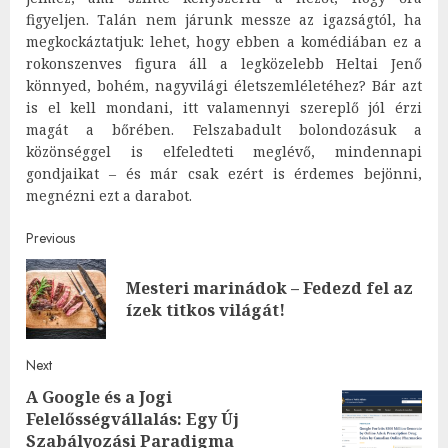
figyeljen. Talán nem járunk messze az igazságtól, ha
megkockáztatjuk: lehet, hogy ebben a komédiában ez a
rokonszenves figura áll a legközelebb Heltai Jenő
könnyed, bohém, nagyvilági életszemléletéhez? Bár azt
is el kell mondani, itt valamennyi szereplő jól érzi
magát a bőrében. Felszabadult bolondozásuk a
közönséggel is elfeledteti meglévő, mindennapi
gondjaikat – és már csak ezért is érdemes bejönni,
megnézni ezt a darabot.
Post
Previous
navigation
Mesteri marinádok – Fedezd fel az
Pre
ízek titkos világát!
post
Next
A Google és a Jogi
Felelősségvállalás: Egy Új
Next
Szabályozási Paradigma
post: