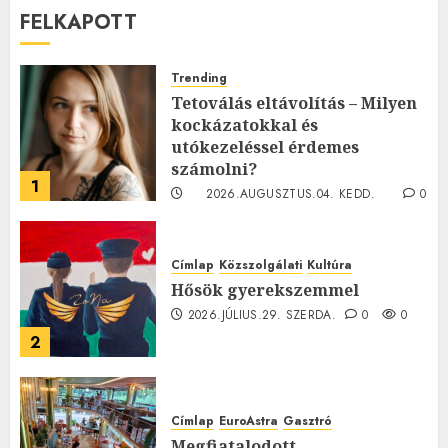
FELKAPOTT
Trending
Tetoválás eltávolítás – Milyen
kockázatokkal és
utókezeléssel érdemes
számolni?
1
2026.AUGUSZTUS.04. KEDD.
0
0
Címlap
Közszolgálati
Kultúra
Hősök gyerekszemmel
2026.JÚLIUS.29. SZERDA.
0
0
2
Címlap
EuroAstra
Gasztró
Megfiatalodott