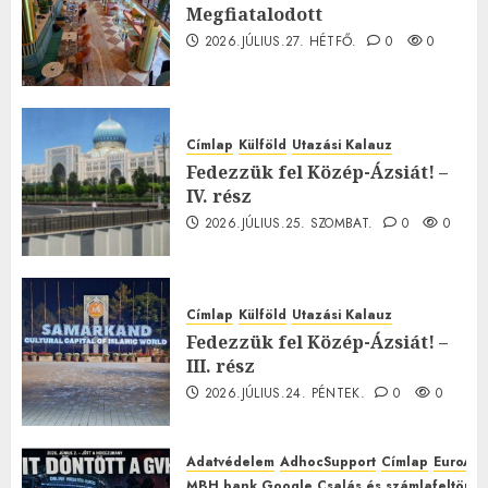
Megfiatalodott
2026.JÚLIUS.27. HÉTFŐ.
0
0
Címlap
Külföld
Utazási Kalauz
Fedezzük fel Közép-Ázsiát! –
IV. rész
2026.JÚLIUS.25. SZOMBAT.
0
0
Címlap
Külföld
Utazási Kalauz
Fedezzük fel Közép-Ázsiát! –
III. rész
2026.JÚLIUS.24. PÉNTEK.
0
0
Adatvédelem
AdhocSupport
Címlap
EuroAst
MBH bank Google Csalás és számlafeltörés 