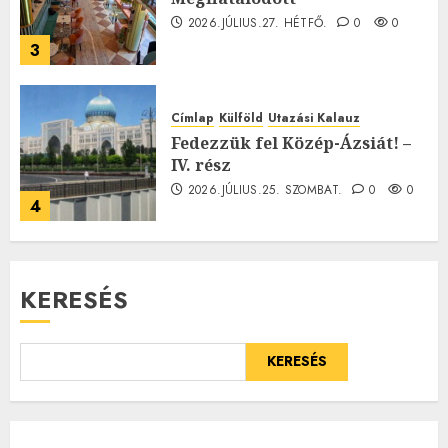
2026.JÚLIUS.27. HÉTFŐ.
0
0
3
Címlap
Külföld
Utazási Kalauz
Fedezzük fel Közép-Ázsiát! –
IV. rész
2026.JÚLIUS.25. SZOMBAT.
0
0
4
KERESÉS
KERESÉS