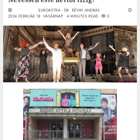
EUROASTRA - DR. RÉVAY ANDRÁS
2024.FEBRUÁR.18. VASÁRNAP.
4 MINUTES READ
0