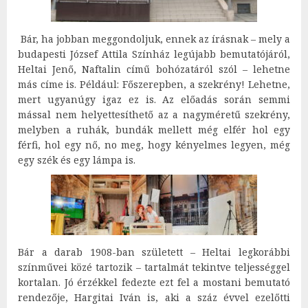
Bár, ha jobban meggondoljuk, ennek az írásnak – mely a
budapesti József Attila Színház legújabb bemutatójáról,
Heltai Jenő, Naftalin című bohózatáról szól – lehetne
más címe is. Például: Főszerepben, a szekrény! Lehetne,
mert ugyanúgy igaz ez is. Az előadás során semmi
mással nem helyettesíthető az a nagyméretű szekrény,
melyben a ruhák, bundák mellett még elfér hol egy
férfi, hol egy nő, no meg, hogy kényelmes legyen, még
egy szék és egy lámpa is.
Bár a darab 1908-ban született – Heltai legkorábbi
színművei közé tartozik – tartalmát tekintve teljességgel
kortalan. Jó érzékkel fedezte ezt fel a mostani bemutató
rendezője, Hargitai Iván is, aki a száz évvel ezelőtti