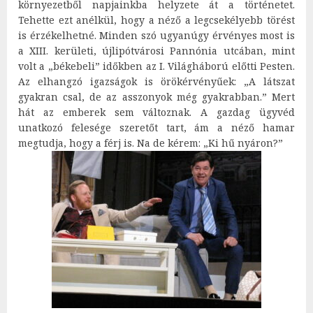
környezetből napjainkba helyzete át a történetet.
Tehette ezt anélkül, hogy a néző a legcsekélyebb törést
is érzékelhetné. Minden szó ugyanúgy érvényes most is
a XIII. kerületi, újlipótvárosi Pannónia utcában, mint
volt a „békebeli” időkben az I. Világháború előtti Pesten.
Az elhangzó igazságok is örökérvényűek: „A látszat
gyakran csal, de az asszonyok még gyakrabban.” Mert
hát az emberek sem változnak. A gazdag ügyvéd
unatkozó felesége szeretőt tart, ám a néző hamar
megtudja, hogy a férj is. Na de kérem: „Ki hű nyáron?”