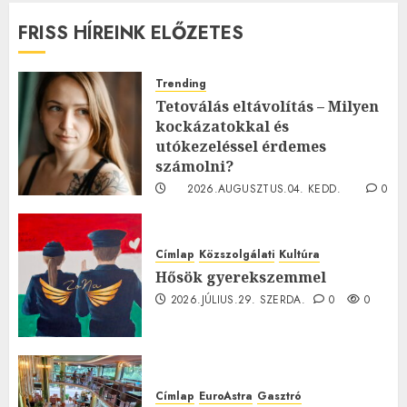
FRISS HÍREINK ELŐZETES
Trending
Tetoválás eltávolítás – Milyen
kockázatokkal és
utókezeléssel érdemes
számolni?
2026.AUGUSZTUS.04. KEDD.
0
0
Címlap
Közszolgálati
Kultúra
Hősök gyerekszemmel
2026.JÚLIUS.29. SZERDA.
0
0
Címlap
EuroAstra
Gasztró