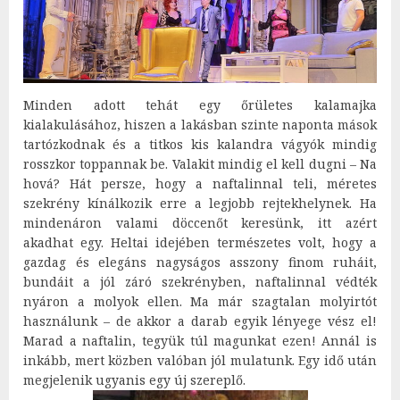
Minden adott tehát egy őrületes kalamajka
kialakulásához, hiszen a lakásban szinte naponta mások
tartózkodnak és a titkos kis kalandra vágyók mindig
rosszkor toppannak be. Valakit mindig el kell dugni – Na
hová? Hát persze, hogy a naftalinnal teli, méretes
szekrény kínálkozik erre a legjobb rejtekhelynek. Ha
mindenáron valami döccenőt keresünk, itt azért
akadhat egy. Heltai idejében természetes volt, hogy a
gazdag és elegáns nagyságos asszony finom ruháit,
bundáit a jól záró szekrényben, naftalinnal védték
nyáron a molyok ellen. Ma már szagtalan molyirtót
használunk – de akkor a darab egyik lényege vész el!
Marad a naftalin, tegyük túl magunkat ezen! Annál is
inkább, mert közben valóban jól mulatunk. Egy idő után
megjelenik ugyanis egy új szereplő.