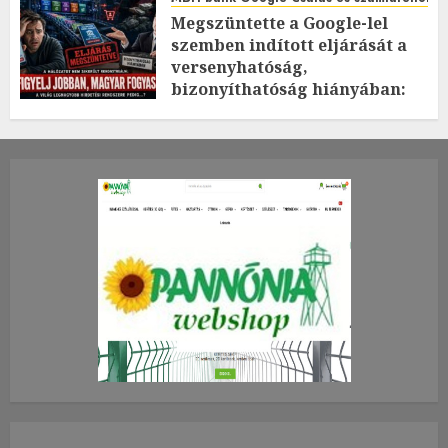
Megszüntette a Google-lel
szemben indított eljárását a
versenyhatóság,
bizonyíthatóság hiányában:
TE mit gondolsz erről?
2026.JÚLIUS.23. CSÜTÖRTÖK.
0
0