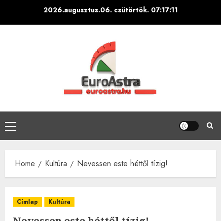
Skip
2026.augusztus.06. csütörtök.
07:17:12
to
content
Primary
Menu
Home
Kultúra
Nevessen este héttől tízig!
Címlap
Kultúra
Nevessen este héttől tízig!