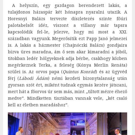
A helyszín, egy gazdagon berendezett lakás, a
tulajdonos házaspár két hónapra nyaralni utazik. A
Horesnyi Balázs tervezte díszletezés szinte főúri
palotabelsőt idéz, viszont a villany már tapsra
kapcsolódik fel-le, jelezve, hogy mi most a XXI.
században vagyunk. Megerősítik ezt Papp Janó jelmezei
is. A lakás a házmester (Chajnóczki Balázs) gondjaira
bízva üres maradna, ám ő sem akar kimaradni a jóból,
titokban ledér hölgyeknek adja bérbe, csakhogy közben
megérkeznek Terka, a feleség (Kónya Merlin Renáta)
szülei is. Az orvos papa (
Quintus Konrád
) és az ügyvéd
férj (
Lábodi Ádám
) némi kezdeti bizonytalanság után
gyorsan szót ért, miként tudnak egymás kezére játszani,
mert hát a főorvos úr sem más, mint „tiltott mézre éhező
medve”. Mindketten tisztában vannak vele, „két csaló
kell az életben maradáshoz”.