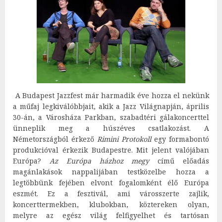
A Budapest Jazzfest már harmadik éve hozza el nekünk
a műfaj legkiválóbbjait, akik a Jazz Világnapján, április
30-án, a Városháza Parkban, szabadtéri gálakoncerttel
ünneplik meg a húszéves csatlakozást. A
Németországból érkező
Rimini Protokoll
egy formabontó
produkcióval érkezik Budapestre. Mit jelent valójában
Európa?
Az Európa házhoz megy
című előadás
magánlakások nappalijában testközelbe hozza a
legtöbbünk fejében elvont fogalomként élő Európa
eszmét. Ez a fesztivál, ami városszerte zajlik,
koncerttermekben, klubokban, köztereken olyan,
melyre az egész világ felfigyelhet és tartósan