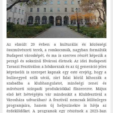
Az elmúlt 20 évben a kulturális és közösségi
összművészeti terek, a romkocsmák, nagyban formálták
Budapest városképét, és ma is szerves részét képezik a
pezsgő és sokszínű fővárosi életnek. Az idei Budapesti
Tavaszi Fesztiválon a hőskorszak és az új generáció jeles
képviselői is szerepet kapnak egy este erejéig, hogy a
bulinegyed szűk utcái, zárt falai közül kihozzák a
szabadba a klubhangulatot, minőségi zenei és
művészeti színpadi produkciókkal fűszerezve. Május
első két hétvégéjén vár mindenkit a Klubfesztivál a
Városháza udvarában! A fesztivál nemcsak különleges
programjaira, hanem új helyszínekre is hívja az
érdeklődőket. A programok egy részének a 2023-ban