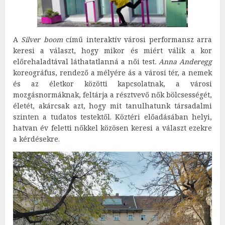
A
Silver boom
című interaktív városi performansz arra
keresi a választ, hogy mikor és miért válik a kor
előrehaladtával láthatatlanná a női test
. Anna Anderegg
koreográfus, rendező a mélyére ás a városi tér, a nemek
és az életkor közötti kapcsolatnak, a városi
mozgásnormáknak, feltárja a résztvevő nők bölcsességét,
életét, akárcsak azt, hogy mit tanulhatunk társadalmi
szinten a tudatos testektől. Köztéri előadásában helyi,
hatvan év feletti nőkkel közösen keresi a választ ezekre
a kérdésekre.