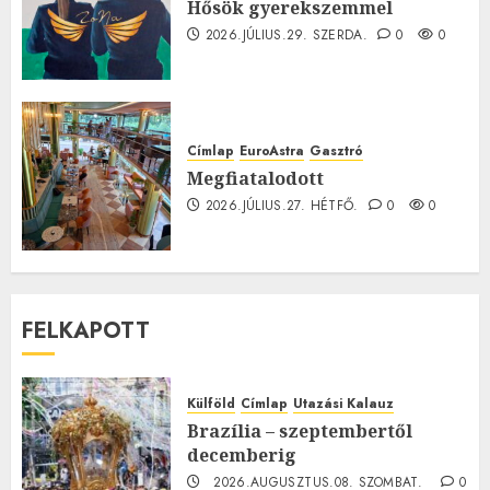
Hősök gyerekszemmel
2026.JÚLIUS.29. SZERDA.
0
0
Címlap
EuroAstra
Gasztró
Megfiatalodott
2026.JÚLIUS.27. HÉTFŐ.
0
0
FELKAPOTT
Külföld
Címlap
Utazási Kalauz
Brazília – szeptembertől
decemberig
2026.AUGUSZTUS.08. SZOMBAT.
0