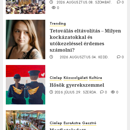
2026.AUGUSZTUS.08. SZOMBAT.
0
0
Trending
Tetoválás eltávolítás – Milyen
kockázatokkal és
utókezeléssel érdemes
számolni?
2026.AUGUSZTUS.04. KEDD.
0
0
Címlap
Közszolgálati
Kultúra
Hősök gyerekszemmel
2026.JÚLIUS.29. SZERDA.
0
0
Címlap
EuroAstra
Gasztró