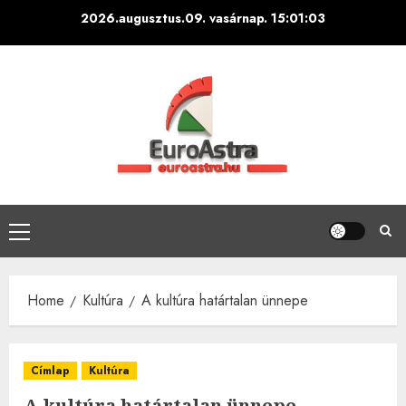
Skip
2026.augusztus.09. vasárnap.
15:01:05
to
content
Primary
Menu
Home
Kultúra
A kultúra határtalan ünnepe
Címlap
Kultúra
A kultúra határtalan ünnepe