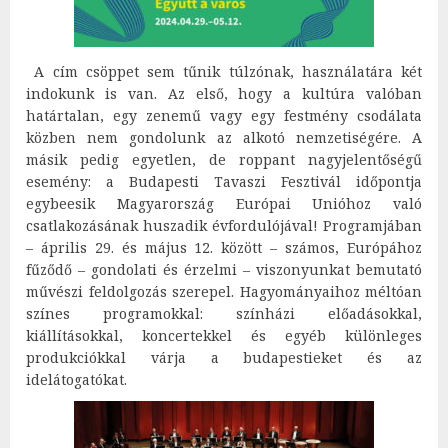
A cím csöppet sem tűnik túlzónak, használatára két
indokunk is van. Az első, hogy a kultúra valóban
határtalan, egy zenemű vagy egy festmény csodálata
közben nem gondolunk az alkotó nemzetiségére. A
másik pedig egyetlen, de roppant nagyjelentőségű
esemény: a Budapesti Tavaszi Fesztivál időpontja
egybeesik Magyarország Európai Unióhoz való
csatlakozásának huszadik évfordulójával! Programjában
– április 29. és május 12. között – számos, Európához
fűződő – gondolati és érzelmi – viszonyunkat bemutató
művészi feldolgozás szerepel. Hagyományaihoz méltóan
színes programokkal: színházi előadásokkal,
kiállításokkal, koncertekkel és egyéb különleges
produkciókkal várja a budapestieket és az
idelátogatókat.