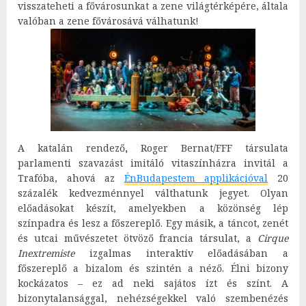
visszateheti a fővárosunkat a zene világtérképére, általa
valóban a zene fővárosává válhatunk!
A katalán rendező
,
Roger Bernat/FFF társulata
parlamenti szavazást imitáló vitaszínházra invitál a
Trafóba, ahová az
ÉnBudapestem applikációval
20
százalék kedvezménnyel válthatunk jegyet. Olyan
előadásokat készít, amelyekben a közönség lép
színpadra és lesz a főszereplő. Egy másik, a táncot, zenét
és utcai művészetet ötvöző francia társulat, a
Cirque
Inextremiste
izgalmas interaktív előadásában a
főszereplő a bizalom és szintén a néző. Élni bizony
kockázatos – ez ad neki sajátos ízt és színt. A
bizonytalansággal, nehézségekkel való szembenézés