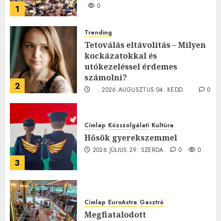
0
1
Trending
Tetoválás eltávolítás – Milyen
kockázatokkal és
utókezeléssel érdemes
számolni?
2
2026.AUGUSZTUS.04. KEDD.
0
0
Címlap
Közszolgálati
Kultúra
Hősök gyerekszemmel
2026.JÚLIUS.29. SZERDA.
0
0
3
Címlap
EuroAstra
Gasztró
Megfiatalodott