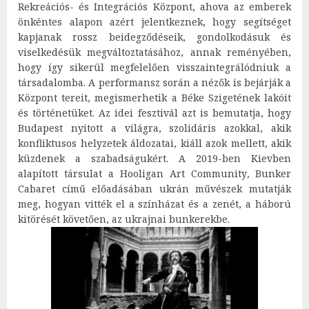
Rekreációs- és Integrációs Központ, ahova az emberek
önkéntes alapon azért jelentkeznek, hogy segítséget
kapjanak rossz beidegződéseik, gondolkodásuk és
viselkedésük megváltoztatásához, annak reményében,
hogy így sikerül megfelelően visszaintegrálódniuk a
társadalomba. A performansz során a nézők is bejárják a
Központ tereit, megismerhetik a Béke Szigetének lakóit
és történetüket. Az idei fesztivál azt is bemutatja, hogy
Budapest nyitott a világra, szolidáris azokkal, akik
konfliktusos helyzetek áldozatai, kiáll azok mellett, akik
küzdenek a szabadságukért. A 2019-ben Kievben
alapított társulat a Hooligan Art Community
,
Bunker
Cabaret című előadásában ukrán művészek mutatják
meg, hogyan vitték el a színházat és a zenét, a háború
kitörését követően, az ukrajnai bunkerekbe.