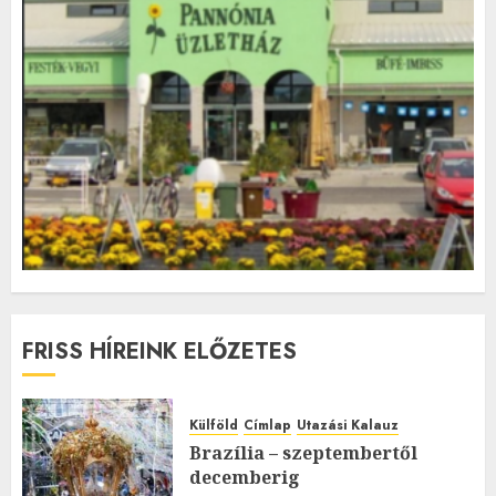
FRISS HÍREINK ELŐZETES
Külföld
Címlap
Utazási Kalauz
Brazília – szeptembertől
decemberig