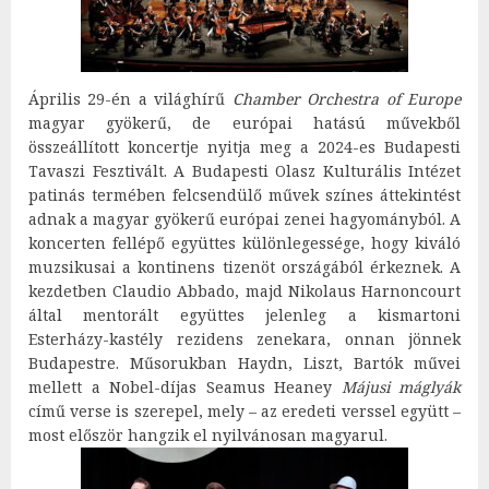
Április 29-én a világhírű
Chamber Orchestra of Europe
magyar gyökerű, de európai hatású művekből
összeállított koncertje nyitja meg a 2024-es Budapesti
Tavaszi Fesztivált. A Budapesti Olasz Kulturális Intézet
patinás termében felcsendülő művek színes áttekintést
adnak a magyar gyökerű európai zenei hagyományból. A
koncerten fellépő együttes különlegessége, hogy kiváló
muzsikusai a kontinens tizenöt országából érkeznek. A
kezdetben Claudio Abbado, majd Nikolaus Harnoncourt
által mentorált együttes jelenleg a kismartoni
Esterházy-kastély rezidens zenekara, onnan jönnek
Budapestre. Műsorukban Haydn, Liszt, Bartók művei
mellett a Nobel-díjas Seamus Heaney
Májusi máglyák
című verse is szerepel, mely – az eredeti verssel együtt –
most először hangzik el nyilvánosan magyarul.