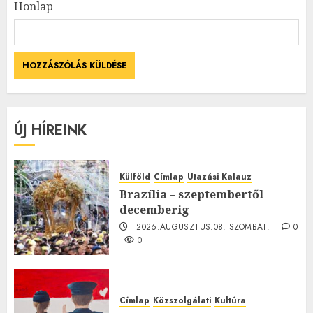
Honlap
ÚJ HÍREINK
Külföld
Címlap
Utazási Kalauz
Brazília – szeptembertől
decemberig
2026.AUGUSZTUS.08. SZOMBAT.
0
0
Címlap
Közszolgálati
Kultúra