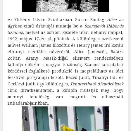
Az Örkény István Színházban Susan Sontag
Alice az
ágyban
című drámáját mutatja be a
Szarajevói Háborús
Színház
, melyet az ostrom kezdete után néhány nappal,
1992. május 17-én alapítottak. A különleges szerkezetű
művet William James filozófus és Henry James író korán
elhunyt zseniális nővéréről, Alice Jamesről, Balázs
Zoltán Arany Maszk-díjjal elismert rendezésében
láthatja először a magyar közönség. Számos társadalmi
kérdéssel foglalkozó produkció is megtalálható az idei
fesztivál programjai között. Rezes Judit, Tihanyi Ildi és
Gerlóczi Judit egy különleges,
Fenntartható divatőrületek
című divatbemutatón, a kifutón mutatják meg, hogy
mennyi lehetőség van megunt és elhasznált
ruhadarabjainkban.