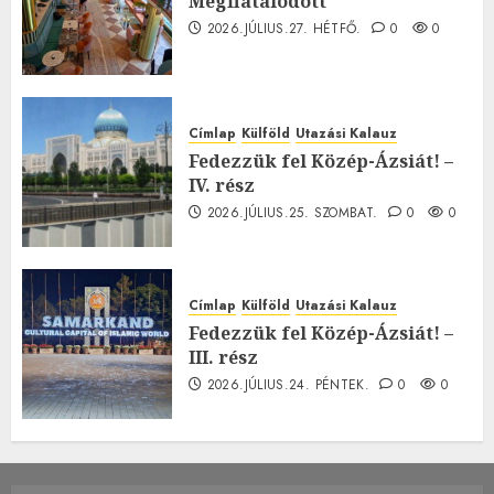
Megfiatalodott
2026.JÚLIUS.27. HÉTFŐ.
0
0
Címlap
Külföld
Utazási Kalauz
Fedezzük fel Közép-Ázsiát! –
IV. rész
2026.JÚLIUS.25. SZOMBAT.
0
0
Címlap
Külföld
Utazási Kalauz
Fedezzük fel Közép-Ázsiát! –
III. rész
2026.JÚLIUS.24. PÉNTEK.
0
0