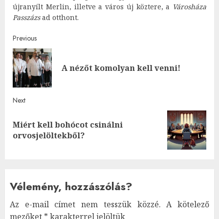
újranyílt Merlin, illetve a város új köztere, a
Városháza
Passzázs
ad otthont.
Post
Previous
navigation
Pre
A nézőt komolyan kell venni!
post
Next
Miért kell bohócot csinálni
Next
orvosjelöltekből?
post:
Vélemény, hozzászólás?
Az e-mail címet nem tesszük közzé.
A kötelező
mezőket
*
karakterrel jelöltük