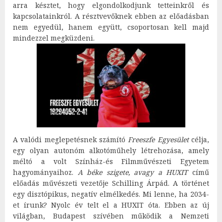
arra késztet, hogy elgondolkodjunk tetteinkről és
kapcsolatainkról. A résztvevőknek ebben az előadásban
nem egyedül, hanem együtt, csoportosan kell majd
mindezzel megküzdeni.
A valódi meglepetésnek számító
Freeszfe Egyesület
célja,
egy olyan autonóm alkotóműhely létrehozása, amely
méltó a volt Színház-és Filmművészeti Egyetem
hagyományaihoz.
A
béke szigete, avagy a HUXIT
című
előadás művészeti vezetője Schilling Árpád. A történet
egy disztópikus, negatív elmélkedés. Mi lenne, ha 2034-
et írunk? Nyolc év telt el a HUXIT óta. Ebben az új
világban, Budapest szívében működik a Nemzeti