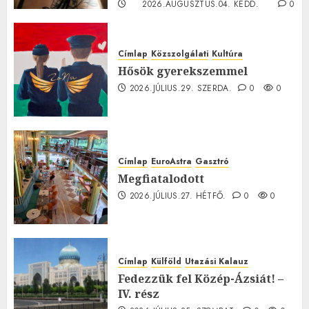
2026.AUGUSZTUS.04. KEDD.
0
0
Címlap
Közszolgálati
Kultúra
Hősök gyerekszemmel
2026.JÚLIUS.29. SZERDA.
0
0
Címlap
EuroAstra
Gasztró
Megfiatalodott
2026.JÚLIUS.27. HÉTFŐ.
0
0
Címlap
Külföld
Utazási Kalauz
Fedezzük fel Közép-Ázsiát! –
IV. rész