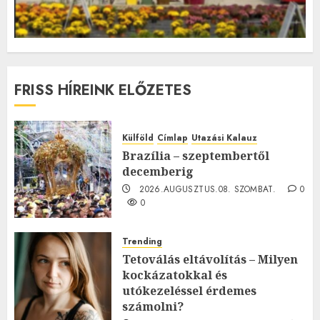
FRISS HÍREINK ELŐZETES
Külföld
Címlap
Utazási Kalauz
Brazília – szeptembertől
decemberig
2026.AUGUSZTUS.08. SZOMBAT.
0
0
Trending
Tetoválás eltávolítás – Milyen
kockázatokkal és
utókezeléssel érdemes
számolni?