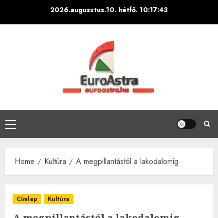
Skip
2026.augusztus.10. hétfő.
10:17:45
to
content
Primary
Menu
Home
Kultúra
A megpillantástól a lakodalomig
Címlap
Kultúra
A megpillantástól a lakodalomig