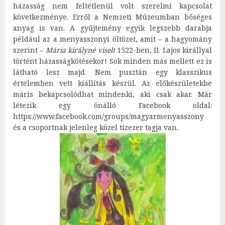
házasság nem feltétlenül volt szerelmi kapcsolat
következménye. Erről a Nemzeti Múzeumban bőséges
anyag is van. A gyűjtemény egyik legszebb darabja
például az a menyasszonyi öltözet, amit – a hagyomány
szerint –
Mária királyné viselt
1522-ben, II. Lajos királlyal
történt házasságkötésekor! Sok minden más mellett ez is
látható lesz majd. Nem pusztán egy klasszikus
értelemben vett kiállítás készül. Az előkészületekbe
máris bekapcsolódhat mindenki, aki csak akar. Már
létezik egy önálló Facebook oldal:
https://www.facebook.com/groups/magyarmenyasszony
és a csoportnak jelenleg közel tízezer tagja van.