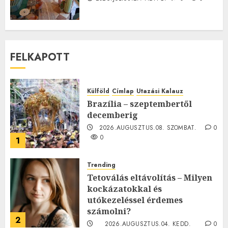
FELKAPOTT
Külföld
Címlap
Utazási Kalauz
Brazília – szeptembertől
decemberig
2026.AUGUSZTUS.08. SZOMBAT.
0
0
1
Trending
Tetoválás eltávolítás – Milyen
kockázatokkal és
utókezeléssel érdemes
számolni?
2
2026.AUGUSZTUS.04. KEDD.
0