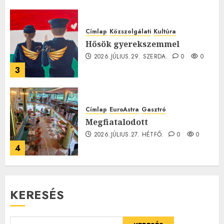
0
Címlap
Közszolgálati
Kultúra
Hősök gyerekszemmel
2026.JÚLIUS.29. SZERDA.
0
0
3
Címlap
EuroAstra
Gasztró
Megfiatalodott
2026.JÚLIUS.27. HÉTFŐ.
0
0
4
KERESÉS