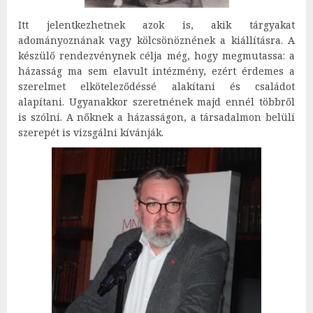
Itt jelentkezhetnek azok is, akik tárgyakat
adományoznának vagy kölcsönöznének a kiállításra. A
készülő rendezvénynek célja még, hogy megmutassa: a
házasság ma sem elavult intézmény, ezért érdemes a
szerelmet elköteleződéssé alakítani és családot
alapítani. Ugyanakkor szeretnének majd ennél többről
is szólni. A nőknek a házasságon, a társadalmon belüli
szerepét is vizsgálni kívánják.