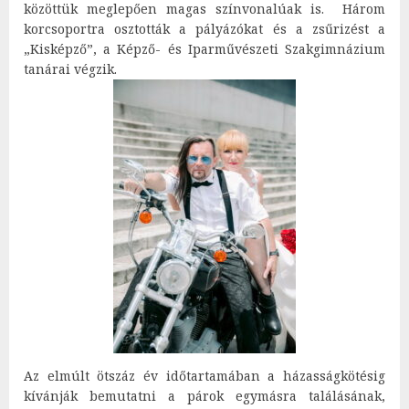
közöttük meglepően magas színvonalúak is. Három
korcsoportra osztották a pályázókat és a zsűrizést a
„Kisképző”, a Képző- és Iparművészeti Szakgimnázium
tanárai végzik.
Az elmúlt ötszáz év időtartamában a házasságkötésig
kívánják bemutatni a párok egymásra találásának,