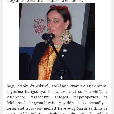
megvalósuló kiállítás főkurátora elmondta,
hogy ötszáz év esküvői szokásait kívánják áttekinteni,
egyforma hangsúllyal bemutatva a város és a vidék, a
különböző társadalmi rétegek, népcsoportok és
felekezetek hagyományait. Megidéznek 77 személyes
történetet is, mások mellett Habsburg Mária és II. Lajos
vagy Alekszandra Pavlovna és József nádor