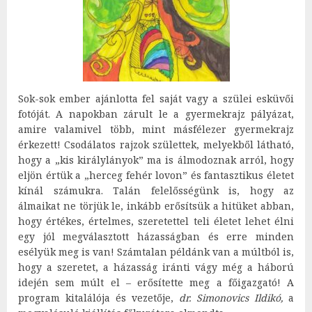
Sok-sok ember ajánlotta fel saját vagy a szülei esküvői
fotóját. A napokban zárult le a gyermekrajz pályázat,
amire valamivel több, mint másfélezer gyermekrajz
érkezett! Csodálatos rajzok születtek, melyekből látható,
hogy a „kis királylányok” ma is álmodoznak arról, hogy
eljön értük a „herceg fehér lovon” és fantasztikus életet
kínál számukra. Talán felelősségünk is, hogy az
álmaikat ne törjük le, inkább erősítsük a hitüket abban,
hogy értékes, értelmes, szeretettel teli életet lehet élni
egy jól megválasztott házasságban és erre minden
esélyük meg is van! Számtalan példánk van a múltból is,
hogy a szeretet, a házasság iránti vágy még a háború
idején sem múlt el – erősítette meg a főigazgató! A
program kitalálója és vezetője,
dr. Simonovics Ildikó,
a