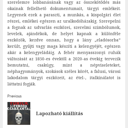
szerelemre lobbanásának vagy az összekötődés más
okainak fellelhető dokumentumait, tárgyi emlékeit.
Legyenek ezek a paraszti, a munkás, a kispolgári élet
részei, emlékei egészen az uralkodóházakig. Szerepelni
a fognak az udvarlás eszközei, szerelmi szimbólumok,
levelek, ajándékok, de helyet kapnak a különféle
eszközök, kezdve onnan, hogy a lány „eladósorba”
került, gyűjti vagy maga készíti a kelengyéjét, egészen
akár a kelengyeládáig. A fehér menyasszonyi ruhák
változását az 1850-es évektől a 2020-as évekig tervezik
bemutatni, csakúgy, mint a népviseleteket,
néphagyományok, szokások széles körét, a falusi, városi
lakodalom tárgyi eszközeit, az étel-, italkínálatot is
láttatni fogják.
Post
Previous
navigation
Pre
Lapozható kiállítás
post