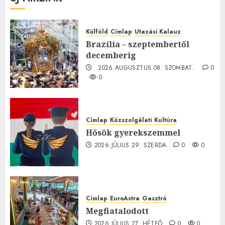
Külföld
Címlap
Utazási Kalauz
Brazília – szeptembertől
decemberig
2026.AUGUSZTUS.08. SZOMBAT.
0
0
Címlap
Közszolgálati
Kultúra
Hősök gyerekszemmel
2026.JÚLIUS.29. SZERDA.
0
0
Címlap
EuroAstra
Gasztró
Megfiatalodott
2026.JÚLIUS.27. HÉTFŐ.
0
0