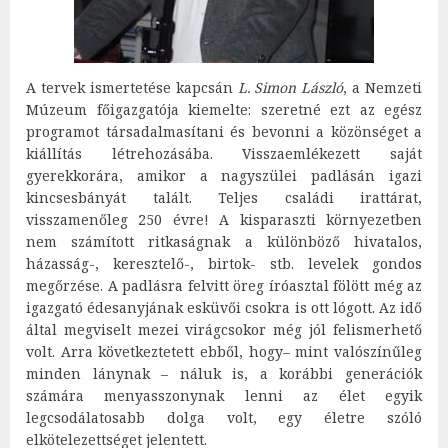
A tervek ismertetése kapcsán
L. Simon László
, a Nemzeti
Múzeum főigazgatója kiemelte: szeretné ezt az egész
programot társadalmasítani és bevonni a közönséget a
kiállítás létrehozásába. Visszaemlékezett saját
gyerekkorára, amikor a nagyszülei padlásán igazi
kincsesbányát talált. Teljes családi irattárat,
visszamenőleg 250 évre! A kisparaszti környezetben
nem számított ritkaságnak a különböző hivatalos,
házasság-, keresztelő-, birtok- stb. levelek gondos
megőrzése. A padlásra felvitt öreg íróasztal fölött még az
igazgató édesanyjának esküvői csokra is ott lógott. Az idő
által megviselt mezei virágcsokor még jól felismerhető
volt. Arra következtetett ebből, hogy– mint valószínűleg
minden lánynak – náluk is, a korábbi generációk
számára menyasszonynak lenni az élet egyik
legcsodálatosabb dolga volt, egy életre szóló
elkötelezettséget jelentett.