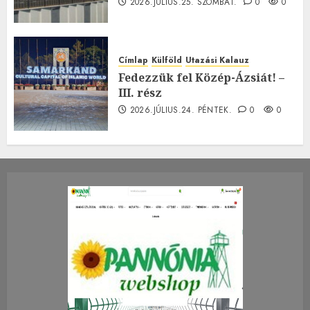
2026.JÚLIUS.25. SZOMBAT.
0
0
Címlap
Külföld
Utazási Kalauz
Fedezzük fel Közép-Ázsiát! –
III. rész
2026.JÚLIUS.24. PÉNTEK.
0
0