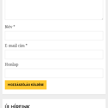
Név
*
E-mail cím
*
Honlap
ÚJ HÍREINK