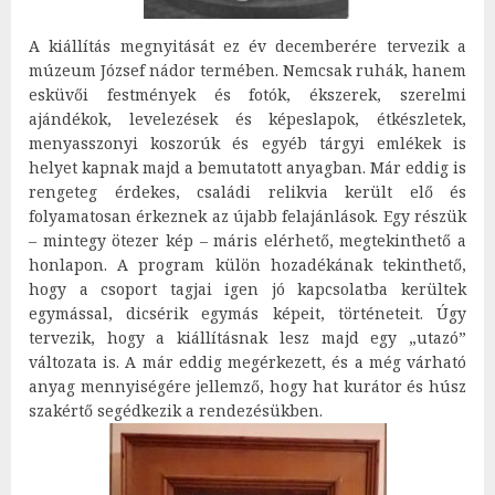
A kiállítás megnyitását ez év decemberére tervezik a
múzeum József nádor termében. Nemcsak ruhák, hanem
esküvői festmények és fotók, ékszerek, szerelmi
ajándékok, levelezések és képeslapok, étkészletek,
menyasszonyi koszorúk és egyéb tárgyi emlékek is
helyet kapnak majd a bemutatott anyagban. Már eddig is
rengeteg érdekes, családi relikvia került elő és
folyamatosan érkeznek az újabb felajánlások. Egy részük
– mintegy ötezer kép – máris elérhető, megtekinthető a
honlapon. A program külön hozadékának tekinthető,
hogy a csoport tagjai igen jó kapcsolatba kerültek
egymással, dicsérik egymás képeit, történeteit. Úgy
tervezik, hogy a kiállításnak lesz majd egy „utazó”
változata is. A már eddig megérkezett, és a még várható
anyag mennyiségére jellemző, hogy hat kurátor és húsz
szakértő segédkezik a rendezésükben.