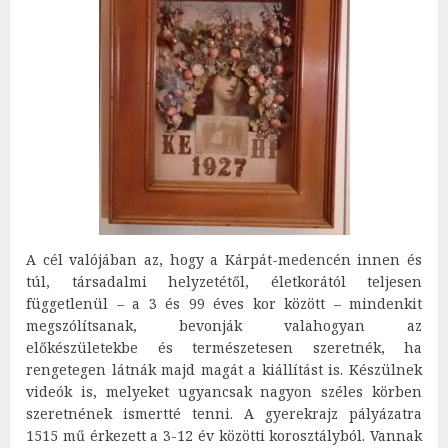
A cél valójában az, hogy a Kárpát-medencén innen és
túl, társadalmi helyzetétől, életkorától teljesen
függetlenül – a 3 és 99 éves kor között – mindenkit
megszólítsanak, bevonják valahogyan az
előkészületekbe és természetesen szeretnék, ha
rengetegen látnák majd magát a kiállítást is. Készülnek
videók is, melyeket ugyancsak nagyon széles körben
szeretnének ismertté tenni. A gyerekrajz pályázatra
1515 mű érkezett a 3-12 év közötti korosztályból. Vannak