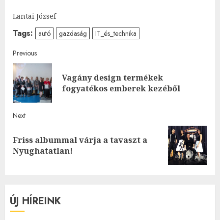
Lantai József
Tags:
autó
gazdaság
IT_és_technika
Post
Previous
navigation
Vagány design termékek
Pre
fogyatékos emberek kezéből
post
Next
Friss albummal várja a tavaszt a
Next
Nyughatatlan!
post:
ÚJ HÍREINK