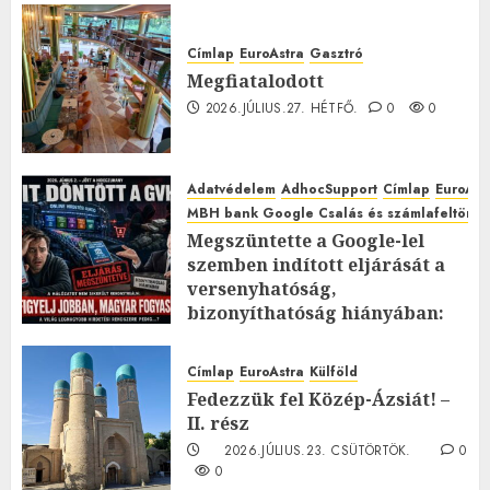
Címlap
EuroAstra
Gasztró
Megfiatalodott
2026.JÚLIUS.27. HÉTFŐ.
0
0
Adatvédelem
AdhocSupport
Címlap
EuroAst
MBH bank Google Csalás és számlafeltörés 
Megszüntette a Google-lel
szemben indított eljárását a
versenyhatóság,
bizonyíthatóság hiányában:
TE mit gondolsz erről?
2026.JÚLIUS.23. CSÜTÖRTÖK.
0
Címlap
EuroAstra
Külföld
0
Fedezzük fel Közép-Ázsiát! –
II. rész
2026.JÚLIUS.23. CSÜTÖRTÖK.
0
0