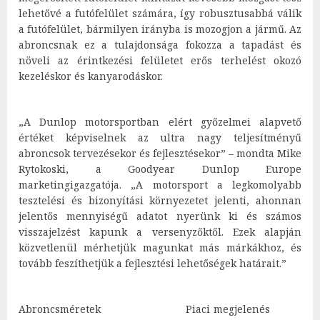
lehetővé a futófelület számára, így robusztusabbá válik
a futófelület, bármilyen irányba is mozogjon a jármű. Az
abroncsnak ez a tulajdonsága fokozza a tapadást és
növeli az érintkezési felületet erős terhelést okozó
kezeléskor és kanyarodáskor.
„A Dunlop motorsportban elért győzelmei alapvető
értéket képviselnek az ultra nagy teljesítményű
abroncsok tervezésekor és fejlesztésekor” – mondta Mike
Rytokoski, a Goodyear Dunlop Europe
marketingigazgatója. „A motorsport a legkomolyabb
tesztelési és bizonyítási környezetet jelenti, ahonnan
jelentős mennyiségű adatot nyerünk ki és számos
visszajelzést kapunk a versenyzőktől. Ezek alapján
közvetlenül mérhetjük magunkat más márkákhoz, és
tovább feszíthetjük a fejlesztési lehetőségek határait.”
Abroncsméretek Piaci megjelenés