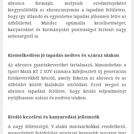
abroncs formáját, melynek eredményeként
kiegyenlítődik az abroncsnyomás a tapadási felületen,
hogy így állandó és egyenletes tapadás jöhessen létre az
útfelülettel. Mindez optimális kezelhetőséget,
kanyarodást és kormányzási pontosságot biztosít nagy
sebességnél is.
Kiemelkedően jó tapadás nedves és száraz utakon
Az abroncs gyantakeveréket tartalmazó, kimondottan a
Sport Maxx RT 2 SUV számára kifejlesztett új generációs
futókeverékből készül, amely fokozza az abroncs és az
útfelület között kialakuló súrlódást. Ezzel megnő az
abroncs tapadási felülete, hogy kiváló teljesítményt
nyújthasson száraz és nedves utakon.
Kiváló kezelési és kanyarodási jellemzők
A nagy dőlésszögű, V-alakú mintaárkokkal rendelkező,
megerősített futófelület-mintázat kevesebb mozgást tesz