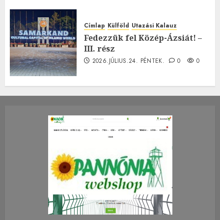
Címlap
Külföld
Utazási Kalauz
Fedezzük fel Közép-Ázsiát! –
III. rész
2026.JÚLIUS.24. PÉNTEK.
0
0