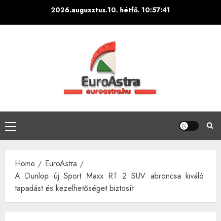
Skip
2026.augusztus.10. hétfő.
10:57:42
to
content
Primary
Menu
Home
EuroAstra
A Dunlop új Sport Maxx RT 2 SUV abroncsa kiváló
tapadást és kezelhetőséget biztosít