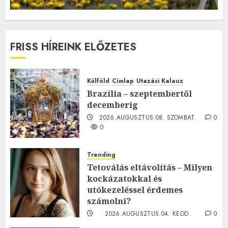
FRISS HÍREINK ELŐZETES
Külföld
Címlap
Utazási Kalauz
Brazília – szeptembertől
decemberig
2026.AUGUSZTUS.08. SZOMBAT.
0
0
Trending
Tetoválás eltávolítás – Milyen
kockázatokkal és
utókezeléssel érdemes
számolni?
2026.AUGUSZTUS.04. KEDD.
0
0