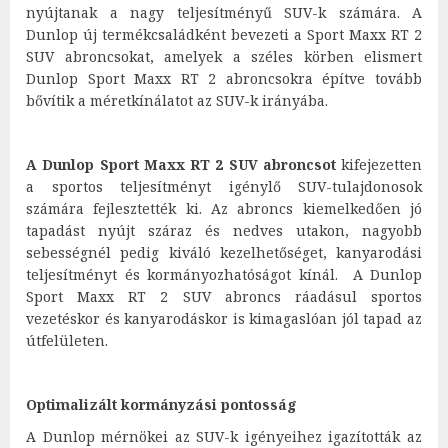
nyújtanak a nagy teljesítményű SUV-k számára. A
Dunlop új termékcsaládként bevezeti a Sport Maxx RT 2
SUV abroncsokat, amelyek a széles körben elismert
Dunlop Sport Maxx RT 2 abroncsokra építve tovább
bővítik a méretkínálatot az SUV-k irányába.
A Dunlop Sport Maxx RT 2 SUV abroncsot
kifejezetten
a sportos teljesítményt igénylő SUV-tulajdonosok
számára fejlesztették ki. Az abroncs kiemelkedően jó
tapadást nyújt száraz és nedves utakon, nagyobb
sebességnél pedig kiváló kezelhetőséget, kanyarodási
teljesítményt és kormányozhatóságot kínál. A Dunlop
Sport Maxx RT 2 SUV abroncs ráadásul sportos
vezetéskor és kanyarodáskor is kimagaslóan jól tapad az
útfelületen.
Optimalizált kormányzási pontosság
A Dunlop mérnökei az SUV-k igényeihez igazították az