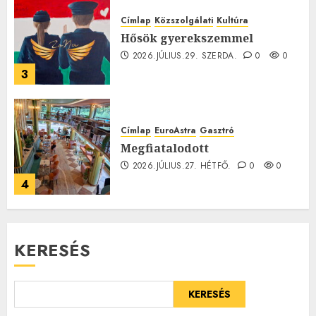
Címlap
Közszolgálati
Kultúra
Hősök gyerekszemmel
2026.JÚLIUS.29. SZERDA.
0
0
3
Címlap
EuroAstra
Gasztró
Megfiatalodott
2026.JÚLIUS.27. HÉTFŐ.
0
0
4
KERESÉS
KERESÉS