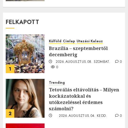
FELKAPOTT
Külföld
Címlap
Utazási Kalauz
Brazília – szeptembertől
decemberig
2026.AUGUSZTUS.08. SZOMBAT.
0
0
1
Trending
Tetoválás eltávolítás – Milyen
kockázatokkal és
utókezeléssel érdemes
számolni?
2
2026.AUGUSZTUS.04. KEDD.
0
0