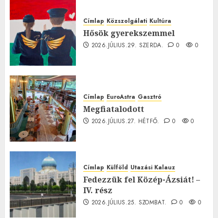
Címlap
Közszolgálati
Kultúra
Hősök gyerekszemmel
2026.JÚLIUS.29. SZERDA.
0
0
Címlap
EuroAstra
Gasztró
Megfiatalodott
2026.JÚLIUS.27. HÉTFŐ.
0
0
Címlap
Külföld
Utazási Kalauz
Fedezzük fel Közép-Ázsiát! –
IV. rész
2026.JÚLIUS.25. SZOMBAT.
0
0