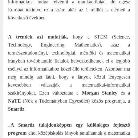
informatikust tudna felvenni a munkaerőpiac, de egész
Európát tekintve ez a szám akár az 1 milliót is elérheti a
következő években.
A trendek azt mutatják,
hogy a STEM (Science,
Technology, Engineering, Mathematics), azaz a
természettudományi, technológiai, mérnöki és matematikai
irányban továbbtanuló fiatalok helyezkedhetnek el a legjobb
eséllyel az informatikához közel álló területeken. Azonban ma
még mindig azt látni, hogy a lányok közül lényegesen
kevesebben választják a matematikai-informatikai
szakirányokat. Ezen változtatna a
Morgan Stanley
és a
NaTE
(Nők a Tudományban Egyesület) közös programja, a
Smartiz
.
„A Smartiz tulajdonképpen egy különleges fejlesztő
program
ahol középiskolás lányok tanulhatnak a matematika