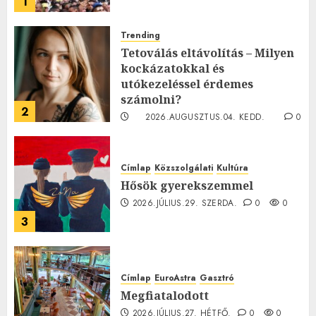
1
Trending
Tetoválás eltávolítás – Milyen
kockázatokkal és
utókezeléssel érdemes
számolni?
2
2026.AUGUSZTUS.04. KEDD.
0
0
Címlap
Közszolgálati
Kultúra
Hősök gyerekszemmel
2026.JÚLIUS.29. SZERDA.
0
0
3
Címlap
EuroAstra
Gasztró
Megfiatalodott
2026.JÚLIUS.27. HÉTFŐ.
0
0