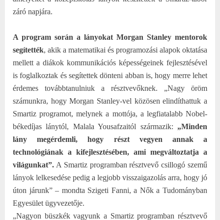
záró napjára.
A program során a lányokat Morgan Stanley mentorok
segítették
, akik a matematikai és programozási alapok oktatása
mellett a diákok kommunikációs képességeinek fejlesztésével
is foglalkoztak és segítettek dönteni abban is, hogy merre lehet
érdemes továbbtanulniuk a résztvevőknek. „Nagy öröm
számunkra, hogy Morgan Stanley-vel közösen elindíthattuk a
Smartiz programot, melynek a mottója, a legfiatalabb Nobel-
békedíjas lánytól, Malala Yousafzaitól származik:
„Minden
lány megérdemli, hogy részt vegyen annak a
technológiának a kifejlesztésében, ami megváltoztatja a
világunkat”.
A Smartiz programban résztvevő csillogó szemű
lányok lelkesedése pedig a legjobb visszaigazolás arra, hogy jó
úton járunk” – mondta Szigeti Fanni, a Nők a Tudományban
Egyesület ügyvezetője.
„Nagyon büszkék vagyunk a Smartiz programban résztvevő