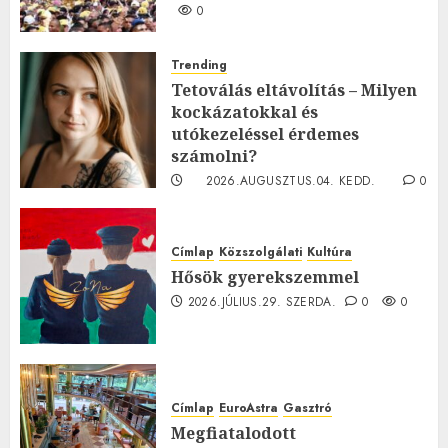
0
Trending
Tetoválás eltávolítás – Milyen
kockázatokkal és
utókezeléssel érdemes
számolni?
2026.AUGUSZTUS.04. KEDD.
0
0
Címlap
Közszolgálati
Kultúra
Hősök gyerekszemmel
2026.JÚLIUS.29. SZERDA.
0
0
Címlap
EuroAstra
Gasztró
Megfiatalodott