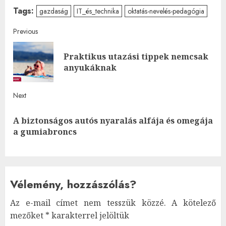
Tags:
gazdaság
IT_és_technika
oktatás-nevelés-pedagógia
Post
Previous
navigation
Praktikus utazási tippek nemcsak
Pre
anyukáknak
post
Next
A biztonságos autós nyaralás alfája és omegája
Next
a gumiabroncs
post:
Vélemény, hozzászólás?
Az e-mail címet nem tesszük közzé.
A kötelező
mezőket
*
karakterrel jelöltük