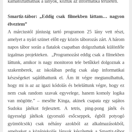
kamatoztathatnak a lányok, köztük az informatika területén.
Smartiz-tábor: „Eddig csak filmekben láttam… nagyon
élveztem”
A márciustól júniusig tartó programon 25 lány vett részt,
amelyet a nyári szünet előtt egy közös táborozás zárt. A három
napos tábor során a fiatalok csapatban dolgozhattak különféle
izgalmas projekteken.
„Programozást eddig csak a filmekben
láttunk, amikor is nagy monitoron tele betűkkel dolgoznak a
szakemberek, az iskolában pedig csak alap informatikai
készségeket sajátíthattunk el. Ám itt végre megtanulhattuk,
hogy mi is az az igazi kódolás és beleláttunk végre, hogy ez
nem csak random szavak egyvelege, hanem komoly logika
van mögötte.” – mesélte Kinga, akinek csapata egy sajátos
Sudoku játékot fejlesztett. A tetris, ping-pong játék és
ügyességi játékok (gyorsuló esőcseppek, égből potyogó
gyümölcsök) csak néhány azokból az alkalmazásokból,
amelyeket a középiskolás lányok készítettek a Smartiz-tábor