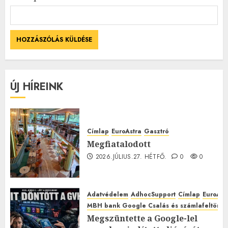
ÚJ HÍREINK
Címlap
EuroAstra
Gasztró
Megfiatalodott
2026.JÚLIUS.27. HÉTFŐ.
0
0
Adatvédelem
AdhocSupport
Címlap
EuroAst
MBH bank Google Csalás és számlafeltörés 
Megszüntette a Google-lel