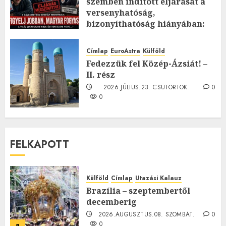
szemben indított eljárását a
versenyhatóság,
bizonyíthatóság hiányában:
TE mit gondolsz erről?
2026.JÚLIUS.23. CSÜTÖRTÖK.
0
Címlap
EuroAstra
Külföld
0
Fedezzük fel Közép-Ázsiát! –
II. rész
2026.JÚLIUS.23. CSÜTÖRTÖK.
0
0
FELKAPOTT
Külföld
Címlap
Utazási Kalauz
Brazília – szeptembertől
decemberig
2026.AUGUSZTUS.08. SZOMBAT.
0
0