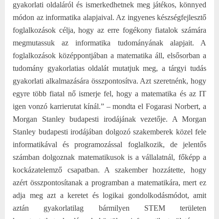
gyakorlati oldaláról és ismerkedhetnek meg játékos, könnyed
módon az informatika alapjaival. Az ingyenes készségfejlesztő
foglalkozások célja, hogy az erre fogékony fiatalok számára
megmutassuk az informatika tudományának alapjait. A
foglalkozások középpontjában a matematika áll, elsősorban a
tudomány gyakorlatias oldalát mutatjuk meg, a tárgyi tudás
gyakorlati alkalmazására összpontosítva. Azt szeretnénk, hogy
egyre több fiatal nő ismerje fel, hogy a matematika és az IT
igen vonzó karrierutat kínál.” – mondta el Fogarasi Norbert, a
Morgan Stanley budapesti irodájának vezetője. A Morgan
Stanley budapesti irodájában dolgozó szakemberek közel fele
informatikával és programozással foglalkozik, de jelentős
számban dolgoznak matematikusok is a vállalatnál, főképp a
kockázatelemző csapatban. A szakember hozzátette, hogy
azért összpontosítanak a programban a matematikára, mert ez
adja meg azt a keretet és logikai gondolkodásmódot, amit
aztán gyakorlatilag bármilyen STEM területen