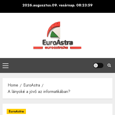
Skip
2026.augusztus.09. vasárnap.
08:24:00
to
content
Primary
Menu
Home
EuroAstra
A lányoké a jövő az informatikában?
EuroAstra