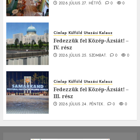
2026.JÚLIUS.27. HÉTFŐ.
0
0
Címlap
Külföld
Utazási Kalauz
Fedezzük fel Közép-Ázsiát! –
IV. rész
2026.JÚLIUS.25. SZOMBAT.
0
0
Címlap
Külföld
Utazási Kalauz
Fedezzük fel Közép-Ázsiát! –
III. rész
2026.JÚLIUS.24. PÉNTEK.
0
0