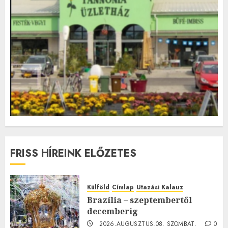
FRISS HÍREINK ELŐZETES
Külföld
Címlap
Utazási Kalauz
Brazília – szeptembertől
decemberig
2026.AUGUSZTUS.08. SZOMBAT.
0