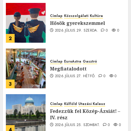
0
Címlap
Közszolgálati
Kultúra
Hősök gyerekszemmel
2026.JÚLIUS.29. SZERDA.
0
0
2
Címlap
EuroAstra
Gasztró
Megfiatalodott
2026.JÚLIUS.27. HÉTFŐ.
0
0
3
Címlap
Külföld
Utazási Kalauz
Fedezzük fel Közép-Ázsiát! –
IV. rész
2026.JÚLIUS.25. SZOMBAT.
0
0
4