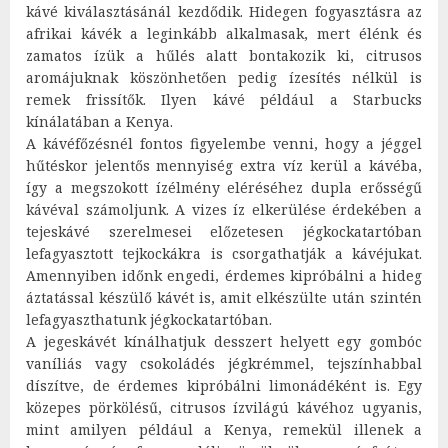
kávé kiválasztásánál kezdődik. Hidegen fogyasztásra az
afrikai kávék a leginkább alkalmasak, mert élénk és
zamatos ízük a hűlés alatt bontakozik ki, citrusos
aromájuknak köszönhetően pedig ízesítés nélkül is
remek frissítők. Ilyen kávé például a Starbucks
kínálatában a Kenya.
A kávéfőzésnél fontos figyelembe venni, hogy a jéggel
hűtéskor jelentős mennyiség extra víz kerül a kávéba,
így a megszokott ízélmény eléréséhez dupla erősségű
kávéval számoljunk. A vizes íz elkerülése érdekében a
tejeskávé szerelmesei előzetesen jégkockatartóban
lefagyasztott tejkockákra is csorgathatják a kávéjukat.
Amennyiben időnk engedi, érdemes kipróbálni a hideg
áztatással készülő kávét is, amit elkészülte után szintén
lefagyaszthatunk jégkockatartóban.
A jegeskávét kínálhatjuk desszert helyett egy gombóc
vaníliás vagy csokoládés jégkrémmel, tejszínhabbal
díszítve, de érdemes kipróbálni limonádéként is. Egy
közepes pörkölésű, citrusos ízvilágú kávéhoz ugyanis,
mint amilyen például a Kenya, remekül illenek a