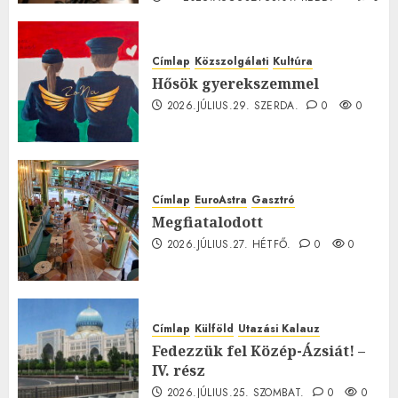
0
Címlap
Közszolgálati
Kultúra
Hősök gyerekszemmel
2026.JÚLIUS.29. SZERDA.
0
0
Címlap
EuroAstra
Gasztró
Megfiatalodott
2026.JÚLIUS.27. HÉTFŐ.
0
0
Címlap
Külföld
Utazási Kalauz
Fedezzük fel Közép-Ázsiát! –
IV. rész
2026.JÚLIUS.25. SZOMBAT.
0
0