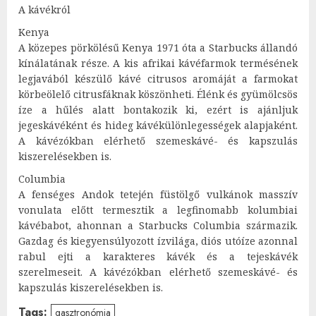
A kávékról
Kenya
A közepes pörkölésű Kenya 1971 óta a Starbucks állandó
kínálatának része. A kis afrikai kávéfarmok termésének
legjavából készülő kávé citrusos aromáját a farmokat
körbeölelő citrusfáknak köszönheti. Élénk és gyümölcsös
íze a hűlés alatt bontakozik ki, ezért is ajánljuk
jegeskávéként és hideg kávékülönlegességek alapjaként.
A kávézókban elérhető szemeskávé- és kapszulás
kiszerelésekben is.
Columbia
A fenséges Andok tetején füstölgő vulkánok masszív
vonulata előtt termesztik a legfinomabb kolumbiai
kávébabot, ahonnan a Starbucks Columbia származik.
Gazdag és kiegyensúlyozott ízvilága, diós utóíze azonnal
rabul ejti a karakteres kávék és a tejeskávék
szerelmeseit. A kávézókban elérhető szemeskávé- és
kapszulás kiszerelésekben is.
Tags:
gasztronómia