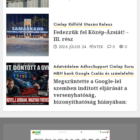
Címlap
Külföld
Utazási Kalauz
Fedezzük fel Közép-Ázsiát! –
III. rész
2026.JÚLIUS.24. PÉNTEK.
0
0
Adatvédelem
AdhocSupport
Címlap
EuroAst
MBH bank Google Csalás és számlafeltörés 
Megszüntette a Google-lel
szemben indított eljárását a
versenyhatóság,
bizonyíthatóság hiányában:
TE mit gondolsz erről?
2026.JÚLIUS.23. CSÜTÖRTÖK.
0
0