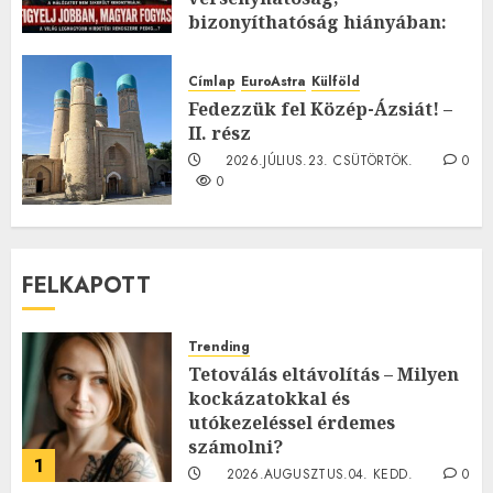
bizonyíthatóság hiányában:
TE mit gondolsz erről?
2026.JÚLIUS.23. CSÜTÖRTÖK.
0
Címlap
EuroAstra
Külföld
0
Fedezzük fel Közép-Ázsiát! –
II. rész
2026.JÚLIUS.23. CSÜTÖRTÖK.
0
0
FELKAPOTT
Trending
Tetoválás eltávolítás – Milyen
kockázatokkal és
utókezeléssel érdemes
számolni?
1
2026.AUGUSZTUS.04. KEDD.
0