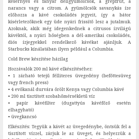
kesernyés és fanyar déligyümölcsök, a grépfrút, a
narancs vagy a citrom. A gyümölcsök savanykás íze
előhozza a kávé csokoládés jegyeit, így a bátor
kísérletezőknek egy üde nyári frissítő lesz a jutalmuk.
Azoknak, akik még idegenkednek a citrusos ízvilágú
kávéktól, a nyári hőségben a dél-amerikai csokoládés,
diós ízjegyekkel rendelkező kávékat ajánljuk. A
Starbucks kínálatában ilyen például a Columbia.
Cold Brew készítése házilag
Hozzávalók 200 ml kávé elkészítéséhez:
• 1 zárható tetejű félliteres üvegedény (befőttesüveg
vagy french press)
• 4 evőkanál durvára őrölt Kenya vagy Columbia kávé
• 200 ml tisztított szobahőmérsékletű víz
• papír kávéfilter (dugattyús kávéfőző esetén
elhagyható)
• üvegkancsó
Elkészítés: Tegyük a kávét az üvegedénybe, öntsük fel a
tisztított vízzel, zárjuk le az üveget, és helyezzük a