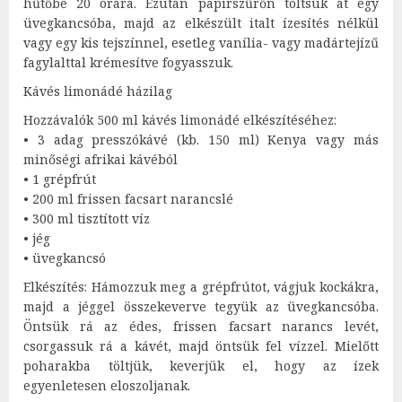
hűtőbe 20 órára. Ezután papírszűrőn töltsük át egy
üvegkancsóba, majd az elkészült italt ízesítés nélkül
vagy egy kis tejszínnel, esetleg vanília- vagy madártejízű
fagylalttal krémesítve fogyasszuk.
Kávés limonádé házilag
Hozzávalók 500 ml kávés limonádé elkészítéséhez:
• 3 adag presszókávé (kb. 150 ml) Kenya vagy más
minőségi afrikai kávéból
• 1 grépfrút
• 200 ml frissen facsart narancslé
• 300 ml tisztított víz
• jég
• üvegkancsó
Elkészítés: Hámozzuk meg a grépfrútot, vágjuk kockákra,
majd a jéggel összekeverve tegyük az üvegkancsóba.
Öntsük rá az édes, frissen facsart narancs levét,
csorgassuk rá a kávét, majd öntsük fel vízzel. Mielőtt
poharakba töltjük, keverjük el, hogy az ízek
egyenletesen eloszoljanak.