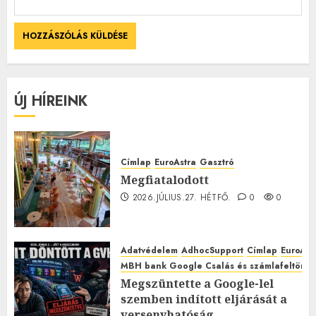
ÚJ HÍREINK
Címlap
EuroAstra
Gasztró
Megfiatalodott
2026.JÚLIUS.27. HÉTFŐ.
0
0
Adatvédelem
AdhocSupport
Címlap
EuroAst
MBH bank Google Csalás és számlafeltörés 
Megszüntette a Google-lel
szemben indított eljárását a
versenyhatóság,