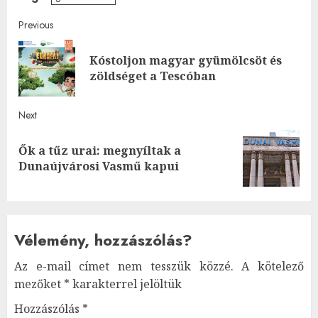
Post
Previous
navigation
Kóstoljon magyar gyümölcsöt és
Pre
zöldséget a Tescóban
post
Next
Ők a tűz urai: megnyíltak a
Next
Dunaújvárosi Vasmű kapui
post:
Vélemény, hozzászólás?
Az e-mail címet nem tesszük közzé.
A kötelező
mezőket
*
karakterrel jelöltük
Hozzászólás
*