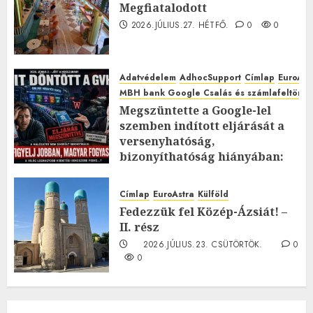
Megfiatalodott
2026.JÚLIUS.27. HÉTFŐ.
0
0
Adatvédelem
AdhocSupport
Címlap
EuroAst
MBH bank Google Csalás és számlafeltörés 
Megszüntette a Google-lel
szemben indított eljárását a
versenyhatóság,
bizonyíthatóság hiányában:
TE mit gondolsz erről?
2026.JÚLIUS.23. CSÜTÖRTÖK.
0
Címlap
EuroAstra
Külföld
0
Fedezzük fel Közép-Ázsiát! –
II. rész
2026.JÚLIUS.23. CSÜTÖRTÖK.
0
0