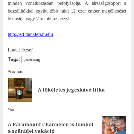
minden vonatkozásban befolyásolja. A társaságcsoport a
beszállítókkal együtt több mint 12 ezer ember megélhetését
biztosítja vagy járul ahhoz hozzá.
http://isd-dunaferr.hu/hu
Lantai József
Tags:
gazdaság
Post
Previous
navigation
Pre
A tökéletes jegeskávé titka
post
Next
A Paramount Channelen is tombol
Next
a szünidei vakáció
post: