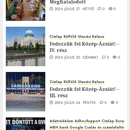
Megfiatalodott
2026.JÚLIUS.27. HÉTFŐ.
0
0
Címlap
Külföld
Utazási Kalauz
Fedezzük fel Közép-Ázsiát! –
IV. rész
2026.JÚLIUS.25. SZOMBAT.
0
0
Címlap
Külföld
Utazási Kalauz
Fedezzük fel Közép-Ázsiát! –
III. rész
2026.JÚLIUS.24. PÉNTEK.
0
0
Adatvédelem
AdhocSupport
Címlap
EuroAst
MBH bank Google Csalás és számlafeltörés 