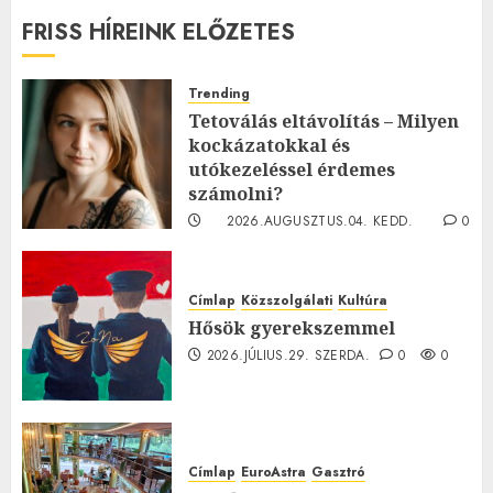
FRISS HÍREINK ELŐZETES
Trending
Tetoválás eltávolítás – Milyen
kockázatokkal és
utókezeléssel érdemes
számolni?
2026.AUGUSZTUS.04. KEDD.
0
0
Címlap
Közszolgálati
Kultúra
Hősök gyerekszemmel
2026.JÚLIUS.29. SZERDA.
0
0
Címlap
EuroAstra
Gasztró