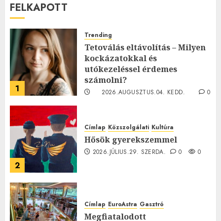
FELKAPOTT
Trending
Tetoválás eltávolítás – Milyen
kockázatokkal és
utókezeléssel érdemes
számolni?
1
2026.AUGUSZTUS.04. KEDD.
0
0
Címlap
Közszolgálati
Kultúra
Hősök gyerekszemmel
2026.JÚLIUS.29. SZERDA.
0
0
2
Címlap
EuroAstra
Gasztró
Megfiatalodott