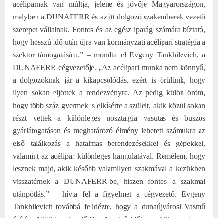
acéliparnak van múltja, jelene és jövője Magyarországon,
melyben a DUNAFERR és az itt dolgozó szakemberek vezető
szerepet vállalnak. Fontos és az egész iparág számára bíztató,
hogy hosszú idő után újra van kormányzati acélipari stratégia a
szektor támogatására.” – mondta el Evgeny Tankhilevich, a
DUNAFERR cégvezetője. „Az acélipari munka nem könnyű,
a dolgozóknak jár a kikapcsolódás, ezért is örülünk, hogy
ilyen sokan eljöttek a rendezvényre. Az pedig külön öröm,
hogy több száz gyermek is elkísérte a szüleit, akik közül sokan
részt vettek a különleges nosztalgia vasutas és buszos
gyárlátogatáson és meghatározó élmény lehetett számukra az
első találkozás a hatalmas berendezésekkel és gépekkel,
valamint az acélipar különleges hangulatával. Remélem, hogy
lesznek majd, akik később valamilyen szakmával a kezükben
visszatérnek a DUNAFERR-be, hiszen fontos a szakmai
utánpótlás.” – hívta fel a figyelmet a cégvezető. Evgeny
Tankhilevich továbbá felidézte, hogy a dunaújvárosi Vasmű