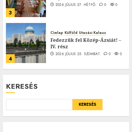
2026.JÚLIUS.27. HÉTFŐ.
0
0
3
Címlap
Külföld
Utazási Kalauz
Fedezzük fel Közép-Ázsiát! –
IV. rész
2026.JÚLIUS.25. SZOMBAT.
0
0
4
KERESÉS
KERESÉS