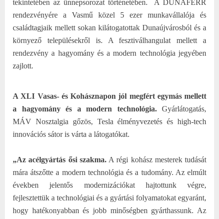
tekintetében az ünnepsorozat történetében.
A DUNAFERR
rendezvényére a Vasmű közel 5 ezer munkavállalója és
családtagjaik mellett sokan kilátogatottak Dunaújvárosból és a
környező településekről is. A fesztiválhangulat mellett a
rendezvény a hagyomány és a modern technológia jegyében
zajlott.
A XLI Vasas- és Kohásznapon jól megfért egymás mellett
a hagyomány és a modern technológia.
Gyárlátogatás,
MÁV Nosztalgia gőzös, Tesla élményvezetés és high-tech
innovációs sátor is várta a látogatókat.
„Az acélgyártás ősi szakma.
A régi kohász mesterek tudását
mára átszőtte a modern technológia és a tudomány. Az elmúlt
években jelentős modernizációkat hajtottunk végre,
fejlesztettük a technológiai és a gyártási folyamatokat egyaránt,
hogy hatékonyabban és jobb minőségben gyárthassunk. Az