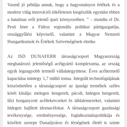
Vasmű jó példája annak, hogy a hagyományos értékek és a
modern világ innovációi tökéletesen kiegészítik egymást ebben
a hatalmas erőt jelentő ipari környezetben. ” – mondta el Dr.
Pesti Imre a Fidesz regionális politikai pártigazgatója,
országgyűlési képviselő, valamint a Magyar Nemzeti
Hungarikumok és Értékek Szövetségének elnöke.
Az ISD DUNAFERR társaságcsoport Magyarország
meghatározó jelentőségű acélgyártó komplexuma, az ország
egyik legnagyobb termelő vállalategyüttese. Éves acéltermelő
kapacitása mintegy 1,7 millió tonna. Integrált technológiájának
köszönhetően a társaságcsoport az iparági termékek széles
körét kínálja: melegen hengerelt, pácolt, hidegen hengerelt,
tűzi horganyzott acéltekercseket és táblalemezeket, valamint
hidegen hajlított idomacélokat. A társaságcsoport gazdasági
tevékenysége, eredményessége, foglalkoztatáspolitikája és
közéleti szerepe Dunaújváros és térségének életét is szinte