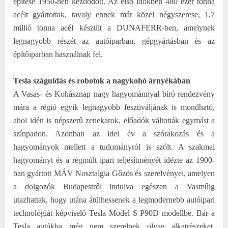
építése 1950-ben kezdődött. Az első időkben 480 ezer tonna
acélt gyártottak, tavaly ennek már közel négyszerese, 1,7
millió tonna acél készült a DUNAFERR-ben, amelynek
legnagyobb részét az autóiparban, gépgyártásban és az
építőiparban használnak fel.
Tesla száguldás és robotok a nagykohó árnyékában
A Vasas- és Kohásznap nagy hagyománnyal bíró rendezvény
mára a régió egyik legnagyobb fesztiváljának is mondható,
ahol idén is népszerű zenekarok, előadók váltották egymást a
színpadon. Azonban az idei év a szórakozás és a
hagyományok mellett a tudományról is szólt. A szakmai
hagyományt és a régmúlt ipari teljesítményét idézte az 1900-
ban gyártott MÁV Nosztalgia Gőzös és szerelvényei, amelyen
a dolgozók Budapestről indulva egészen a Vasműig
utazhattak, hogy utána átülhessenek a legmodernebb autóipari
technológiát képviselő Tesla Model S P90D modellbe. Bár a
Tesla autókba még nem szerelnek olyan alkatrészeket,