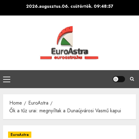
Skip
2026.augusztus.06. csütörtök.
09:48:58
to
content
Primary
Menu
Home
EuroAstra
Ők a tűz urai: megnyíltak a Dunaújvárosi Vasmű kapui
EuroAstra