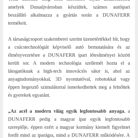
amelyek Dunaújvárosban készültek, számos autóipari
beszállító alkalmazza a gyártás során a DUNAFERR
termékeit.
A társaságcsoport szakemberei szerint üzenetértékkel bír, hogy
a csúcstechnológiát képviselő autó bemutatására és az
élményvezetésre a DUNAFERR ipari létesítményei között
került sor. A modern technológia szellemét hozta el a
látogatóknak a high-tech innovációs sátor is, ahol az
anyagtudományokkal, 3D nyomtatóval, robotokkal vagy
éppen hegesztő szimulátorral ismerkedhettek meg a felnőttek
és gyerekek egyaránt.
„Az acél a modern világ egyik legfontosabb anyaga
, a
DUNAFERR pedig a magyar ipar egyik legfontosabb
szereplője, éppen ezért a magyar kormány kiemelt figyelmet
fordít mind az iparágra, mind a DUNAFERR működésére. A