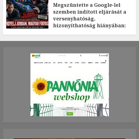
Megszüntette a Google-lel
szemben indított eljárását a
versenyhatóság,
bizonyíthatóság hiányában:
TE mit gondolsz erről?
2026.JÚLIUS.23. CSÜTÖRTÖK.
0
0