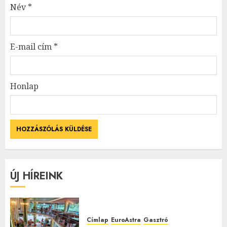
Név
*
E-mail cím
*
Honlap
ÚJ HÍREINK
Címlap
EuroAstra
Gasztró