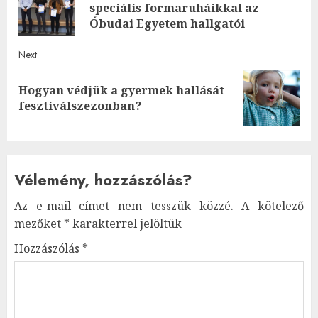
navigation
Pre
speciális formaruháikkal az
post
Óbudai Egyetem hallgatói
Next
Hogyan védjük a gyermek hallását
Next
fesztiválszezonban?
post:
Vélemény, hozzászólás?
Az e-mail címet nem tesszük közzé.
A kötelező
mezőket
*
karakterrel jelöltük
Hozzászólás
*