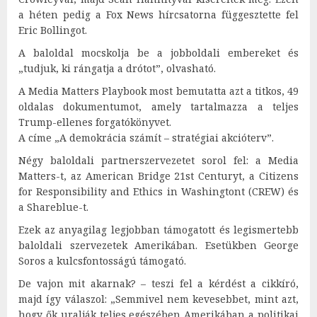
a héten pedig a Fox News hírcsatorna függesztette fel
Eric Bollingot.
A baloldal mocskolja be a jobboldali embereket és
„tudjuk, ki rángatja a drótot”, olvasható.
A Media Matters Playbook most bemutatta azt a titkos, 49
oldalas dokumentumot, amely tartalmazza a teljes
Trump-ellenes forgatókönyvet.
A címe „A demokrácia számít – stratégiai akcióterv”.
Négy baloldali partnerszervezetet sorol fel: a Media
Matters-t, az American Bridge 21st Centuryt, a Citizens
for Responsibility and Ethics in Washingtont (CREW) és
a Shareblue-t.
Ezek az anyagilag legjobban támogatott és legismertebb
baloldali szervezetek Amerikában. Esetükben George
Soros a kulcsfontosságú támogató.
De vajon mit akarnak? – teszi fel a kérdést a cikkíró,
majd így válaszol: „Semmivel nem kevesebbet, mint azt,
hogy ők uralják teljes egészében Amerikában a politikai