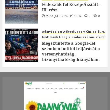
Fedezzük fel Közép-Ázsiát! –
III. rész
2026.JÚLIUS.24. PÉNTEK.
0
0
Adatvédelem
AdhocSupport
Címlap
EuroAst
MBH bank Google Csalás és számlafeltörés 
Megszüntette a Google-lel
szemben indított eljárását a
versenyhatóság,
bizonyíthatóság hiányában:
TE mit gondolsz erről?
2026.JÚLIUS.23. CSÜTÖRTÖK.
0
0