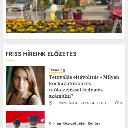
FRISS HÍREINK ELŐZETES
Trending
Tetoválás eltávolítás – Milyen
kockázatokkal és
utókezeléssel érdemes
számolni?
2026.AUGUSZTUS.04. KEDD.
0
0
Címlap
Közszolgálati
Kultúra