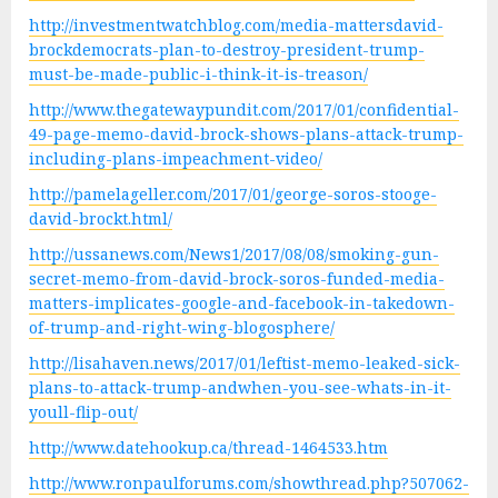
http://investmentwatchblog.com/media-mattersdavid-
brockdemocrats-plan-to-destroy-president-trump-
must-be-made-public-i-think-it-is-treason/
http://www.thegatewaypundit.com/2017/01/confidential-
49-page-memo-david-brock-shows-plans-attack-trump-
including-plans-impeachment-video/
http://pamelageller.com/2017/01/george-soros-stooge-
david-brockt.html/
http://ussanews.com/News1/2017/08/08/smoking-gun-
secret-memo-from-david-brock-soros-funded-media-
matters-implicates-google-and-facebook-in-takedown-
of-trump-and-right-wing-blogosphere/
http://lisahaven.news/2017/01/leftist-memo-leaked-sick-
plans-to-attack-trump-andwhen-you-see-whats-in-it-
youll-flip-out/
http://www.datehookup.ca/thread-1464533.htm
http://www.ronpaulforums.com/showthread.php?507062-