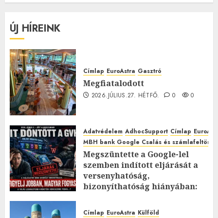
ÚJ HÍREINK
Címlap
EuroAstra
Gasztró
Megfiatalodott
2026.JÚLIUS.27. HÉTFŐ.
0
0
Adatvédelem
AdhocSupport
Címlap
EuroAst
MBH bank Google Csalás és számlafeltörés 
Megszüntette a Google-lel
szemben indított eljárását a
versenyhatóság,
bizonyíthatóság hiányában:
TE mit gondolsz erről?
2026.JÚLIUS.23. CSÜTÖRTÖK.
0
Címlap
EuroAstra
Külföld