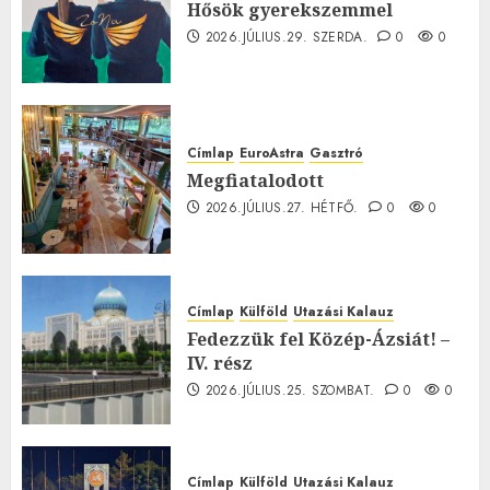
Hősök gyerekszemmel
2026.JÚLIUS.29. SZERDA.
0
0
Címlap
EuroAstra
Gasztró
Megfiatalodott
2026.JÚLIUS.27. HÉTFŐ.
0
0
Címlap
Külföld
Utazási Kalauz
Fedezzük fel Közép-Ázsiát! –
IV. rész
2026.JÚLIUS.25. SZOMBAT.
0
0
Címlap
Külföld
Utazási Kalauz