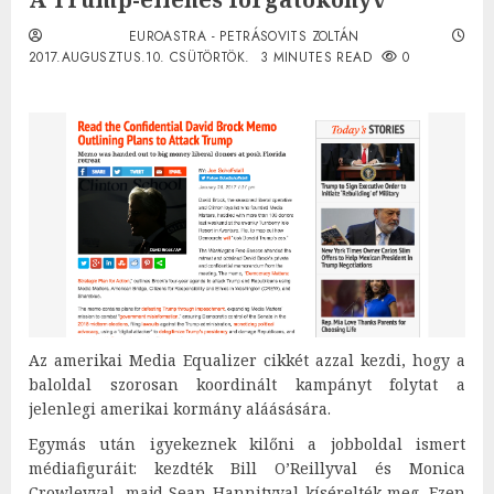
EUROASTRA - PETRÁSOVITS ZOLTÁN
2017.AUGUSZTUS.10. CSÜTÖRTÖK.
3 MINUTES READ
0
Az amerikai Media Equalizer cikkét azzal kezdi, hogy a
baloldal szorosan koordinált kampányt folytat a
jelenlegi amerikai kormány aláásására.
Egymás után igyekeznek kilőni a jobboldal ismert
médiafiguráit: kezdték Bill O’Reillyval és Monica
Crowleyval, majd Sean Hannityval kísérelték meg. Ezen