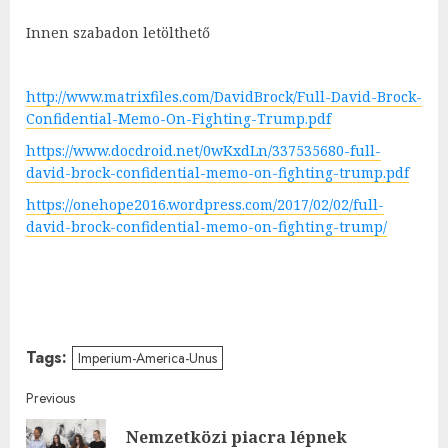
Innen szabadon letölthető
http://www.matrixfiles.com/DavidBrock/Full-David-Brock-
Confidential-Memo-On-Fighting-Trump.pdf
https://www.docdroid.net/0wKxdLn/337535680-full-
david-brock-confidential-memo-on-fighting-trump.pdf
https://onehope2016.wordpress.com/2017/02/02/full-
david-brock-confidential-memo-on-fighting-trump/
Tags:
Imperium-America-Unus
Post
Previous
Nemzetközi piacra lépnek