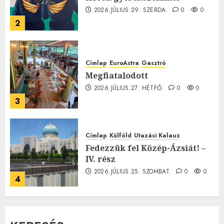
2026.JÚLIUS.29. SZERDA.
0
0
2
Címlap
EuroAstra
Gasztró
Megfiatalodott
2026.JÚLIUS.27. HÉTFŐ.
0
0
3
Címlap
Külföld
Utazási Kalauz
Fedezzük fel Közép-Ázsiát! –
IV. rész
2026.JÚLIUS.25. SZOMBAT.
0
0
4