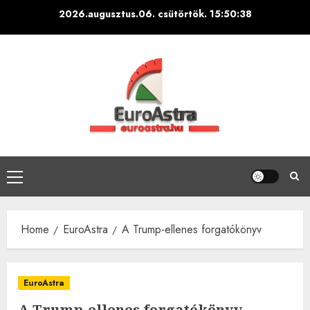
Skip
2026.augusztus.06. csütörtök.
15:50:39
to
content
Primary
Menu
Home
EuroAstra
A Trump-ellenes forgatókönyv
EuroAstra
A Trump-ellenes forgatókönyv