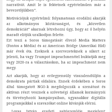
narratívát. Amit le is fektetnek egyértelműen már a
bevezetőjükben”.
Motivációjuk egyértelmű: folyamatosan erodálni akarják
az alkotmányos köztársaságot, és „közvetlen
demokráciát” akarnak létrehozni úgy, hogy az ő helyén
maradt elitjük uralkodjon felette.
Ezt teszi a Soros támogatását élvező Media Matters
(Fontos a Média) és az American Bridge (Amerikai Híd)
már évek óta. Ezeknek a szervezeteknek a sikert az
jelenti, ha vagy Trumpot impeachmenttel buktatják meg
vagy 2020-ra a választásokon, ha az impeachment nem
megy.
Azt akarják, hogy az erőegyensúly visszalendüljön a
demokrata pártiak oldalára. Ennek érdekében a Soros
által támogatott NGO-k megdolgozzák a szenátust és
aktívan részt vesznek a szövetségi államok kormányzói
és törvényhozói kampányaiban, ugyanakkor digitális
programjaikkal a szavazókat online kívánják elérni.
Lovas István eredeti sajtószemléje megjelent: