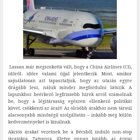
Lassan már megszokottá vált, hogy a China Airlines (CI),
időről- időre valami újjal jelentkezik. Most, amikor
sajnálatosan azt tapasztaljuk, hogy az utazás egyre
drágább lesz, náluk mindez megfordulni látszik. A
lapunkhoz beérkező legfrissebb hírek arról számolnak
be, hogy a légitársaság egészen ellenkező politikát
követ, csökkenti az árait! Az olcsóbb árakhoz nem társul
alacsonyabb minőségű szolgáltatás – inkább még külön
kedvezményeket is kínálnak.
Akciós árakat vezetnek be a Bécsből induló non-stop
járatokra, Tajvanra, illetve onnan tovább, az ázsiai