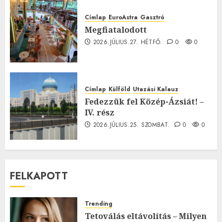
Címlap
EuroAstra
Gasztró
Megfiatalodott
2026.JÚLIUS.27. HÉTFŐ.
0
0
Címlap
Külföld
Utazási Kalauz
Fedezzük fel Közép-Ázsiát! –
IV. rész
2026.JÚLIUS.25. SZOMBAT.
0
0
FELKAPOTT
Trending
Tetoválás eltávolítás – Milyen