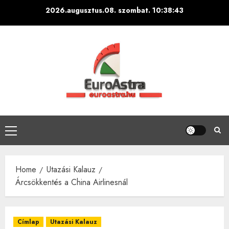
Skip
2026.augusztus.08. szombat.
10:38:45
to
content
Primary
Menu
Home
Utazási Kalauz
Árcsökkentés a China Airlinesnál
Címlap
Utazási Kalauz