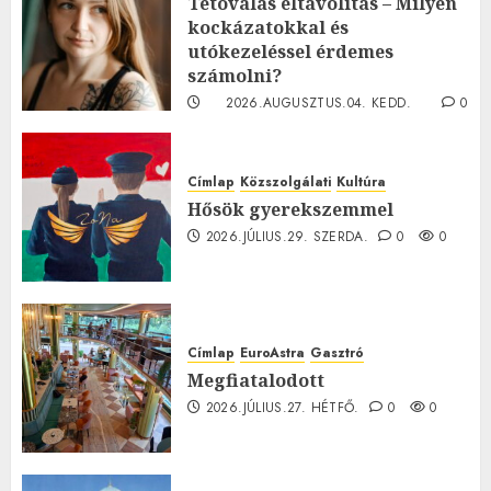
Tetoválás eltávolítás – Milyen
kockázatokkal és
utókezeléssel érdemes
számolni?
2026.AUGUSZTUS.04. KEDD.
0
0
Címlap
Közszolgálati
Kultúra
Hősök gyerekszemmel
2026.JÚLIUS.29. SZERDA.
0
0
Címlap
EuroAstra
Gasztró
Megfiatalodott
2026.JÚLIUS.27. HÉTFŐ.
0
0