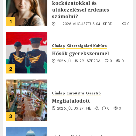
kockázatokkal és
utókezeléssel érdemes
számolni?
1
2026.AUGUSZTUS.04. KEDD.
0
0
Címlap
Közszolgálati
Kultúra
Hősök gyerekszemmel
2026.JÚLIUS.29. SZERDA.
0
0
2
Címlap
EuroAstra
Gasztró
Megfiatalodott
2026.JÚLIUS.27. HÉTFŐ.
0
0
3