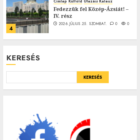
Címlap
Külföld
Utazási Kalauz
Fedezzük fel Közép-Ázsiát! –
IV. rész
2026.JÚLIUS.25. SZOMBAT.
0
0
4
KERESÉS
KERESÉS