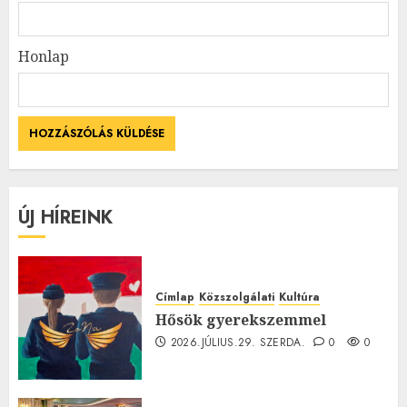
Honlap
ÚJ HÍREINK
Címlap
Közszolgálati
Kultúra
Hősök gyerekszemmel
2026.JÚLIUS.29. SZERDA.
0
0