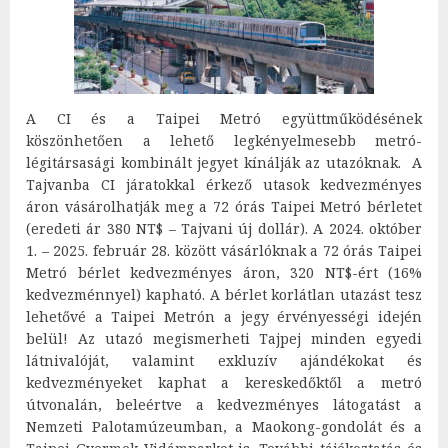
A CI és a Taipei Metró együttműködésének
köszönhetően a lehető legkényelmesebb metró-
légitársasági kombinált jegyet kínálják az utazóknak. A
Tajvanba CI járatokkal érkező utasok kedvezményes
áron vásárolhatják meg a 72 órás Taipei Metró bérletet
(eredeti ár 380 NT$ – Tajvani új dollár). A 2024. október
1. – 2025. február 28. között vásárlóknak a 72 órás Taipei
Metró bérlet kedvezményes áron, 320 NT$-ért (16%
kedvezménnyel) kapható. A bérlet korlátlan utazást tesz
lehetővé a Taipei Metrón a jegy érvényességi idején
belül! Az utazó megismerheti Tajpej minden egyedi
látnivalóját, valamint exkluzív ajándékokat és
kedvezményeket kaphat a kereskedőktől a metró
útvonalán, beleértve a kedvezményes látogatást a
Nemzeti Palotamúzeumban, a Maokong-gondolát és a