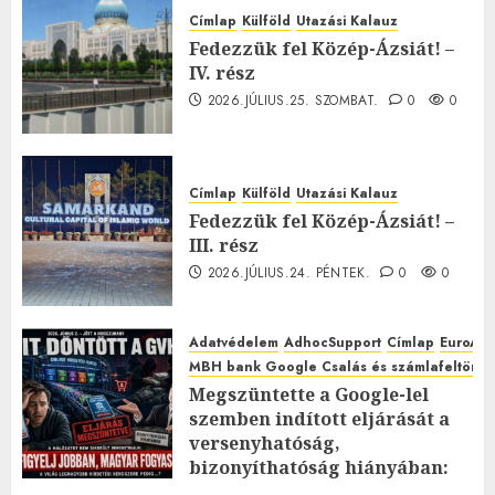
Címlap
Külföld
Utazási Kalauz
Fedezzük fel Közép-Ázsiát! –
IV. rész
2026.JÚLIUS.25. SZOMBAT.
0
0
Címlap
Külföld
Utazási Kalauz
Fedezzük fel Közép-Ázsiát! –
III. rész
2026.JÚLIUS.24. PÉNTEK.
0
0
Adatvédelem
AdhocSupport
Címlap
EuroAst
MBH bank Google Csalás és számlafeltörés 
Megszüntette a Google-lel
szemben indított eljárását a
versenyhatóság,
bizonyíthatóság hiányában:
TE mit gondolsz erről?