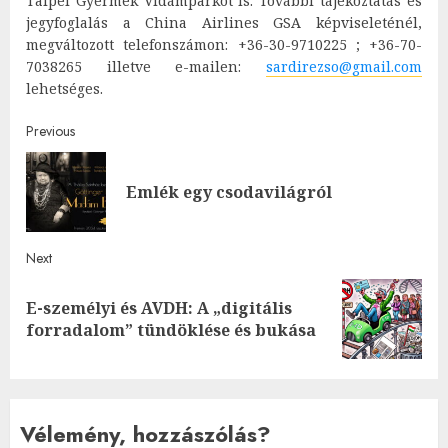
Taipei Gyermek Vidámparkot is. További tájékoztatás és
jegyfoglalás a China Airlines GSA képviseleténél,
megváltozott telefonszámon: +36-30-9710225 ; +36-70-
7038265 illetve e-mailen:
sardirezso@gmail.com
lehetséges.
Post
Previous
navigation
Pre
Emlék egy csodavilágról
post
Next
E-személyi és AVDH: A „digitális
Next
forradalom” tündöklése és bukása
post:
Vélemény, hozzászólás?