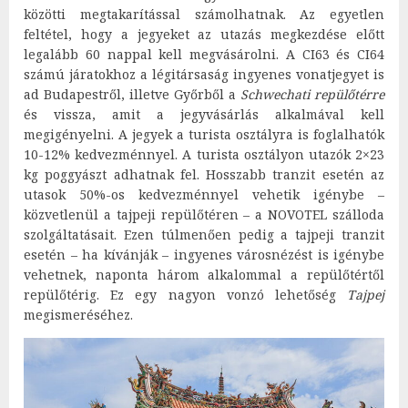
közötti megtakarítással számolhatnak. Az egyetlen
feltétel, hogy a jegyeket az utazás megkezdése előtt
legalább 60 nappal kell megvásárolni. A CI63 és CI64
számú járatokhoz a légitársaság ingyenes vonatjegyet is
ad Budapestről, illetve Győrből a
Schwechati repülőtérre
és vissza, amit a jegyvásárlás alkalmával kell
megigényelni. A jegyek a turista osztályra is foglalhatók
10-12% kedvezménnyel. A turista osztályon utazók 2×23
kg poggyászt adhatnak fel. Hosszabb tranzit esetén az
utasok 50%-os kedvezménnyel vehetik igénybe –
közvetlenül a tajpeji repülőtéren – a NOVOTEL szálloda
szolgáltatásait. Ezen túlmenően pedig a tajpeji tranzit
esetén – ha kívánják – ingyenes városnézést is igénybe
vehetnek, naponta három alkalommal a repülőtértől
repülőtérig. Ez egy nagyon vonzó lehetőség
Tajpej
megismeréséhez.