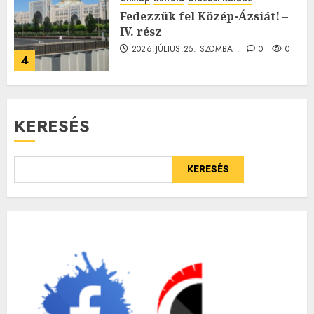
Fedezzük fel Közép-Ázsiát! –
IV. rész
2026.JÚLIUS.25. SZOMBAT.
0
0
4
KERESÉS
KERESÉS