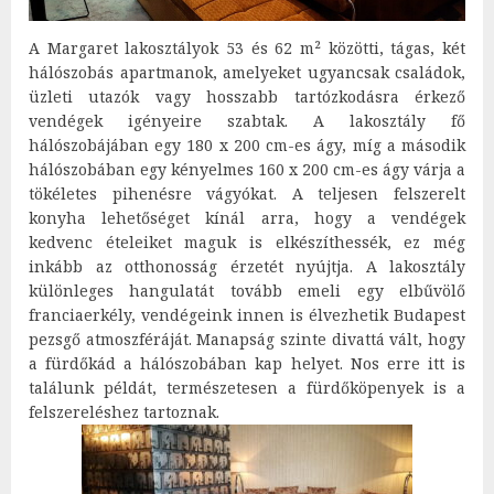
A Margaret lakosztályok 53 és 62 m² közötti, tágas, két
hálószobás apartmanok, amelyeket ugyancsak családok,
üzleti utazók vagy hosszabb tartózkodásra érkező
vendégek igényeire szabtak. A lakosztály fő
hálószobájában egy 180 x 200 cm-es ágy, míg a második
hálószobában egy kényelmes 160 x 200 cm-es ágy várja a
tökéletes pihenésre vágyókat. A teljesen felszerelt
konyha lehetőséget kínál arra, hogy a vendégek
kedvenc ételeiket maguk is elkészíthessék, ez még
inkább az otthonosság érzetét nyújtja. A lakosztály
különleges hangulatát tovább emeli egy elbűvölő
franciaerkély, vendégeink innen is élvezhetik Budapest
pezsgő atmoszféráját. Manapság szinte divattá vált, hogy
a fürdőkád a hálószobában kap helyet. Nos erre itt is
találunk példát, természetesen a fürdőköpenyek is a
felszereléshez tartoznak.