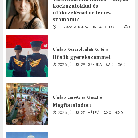
kockázatokkal és
utókezeléssel érdemes
számolni?
2026.AUGUSZTUS.04. KEDD.
0
0
Címlap
Közszolgálati
Kultúra
Hősök gyerekszemmel
2026.JÚLIUS.29. SZERDA.
0
0
Címlap
EuroAstra
Gasztró
Megfiatalodott
2026.JÚLIUS.27. HÉTFŐ.
0
0