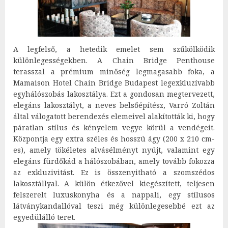
A legfelső, a hetedik emelet sem szűkölködik
különlegességekben. A Chain Bridge Penthouse
terasszal a prémium minőség legmagasabb foka, a
Mamaison Hotel Chain Bridge Budapest legexkluzívabb
egyhálószobás lakosztálya. Ezt a gondosan megtervezett,
elegáns lakosztályt, a neves belsőépítész, Varró Zoltán
által válogatott berendezés elemeivel alakították ki, hogy
páratlan stílus és kényelem vegye körül a vendégeit.
Központja egy extra széles és hosszú ágy (200 x 210 cm-
es), amely tökéletes alvásélményt nyújt, valamint egy
elegáns fürdőkád a hálószobában, amely tovább fokozza
az exkluzivitást. Ez is összenyitható a szomszédos
lakosztállyal. A külön étkezővel kiegészített, teljesen
felszerelt luxuskonyha és a nappali, egy stílusos
látványkandallóval teszi még különlegesebbé ezt az
egyedülálló teret.