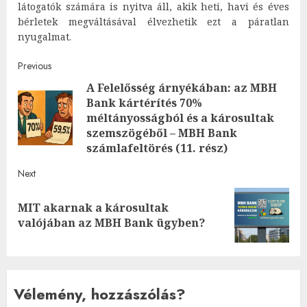
látogatók számára is nyitva áll, akik heti, havi és éves
bérletek megváltásával élvezhetik ezt a páratlan
nyugalmat.
Post
Previous
A Felelősség árnyékában: az MBH
navigation
Bank kártérítés 70%
Pre
méltányosságból és a károsultak
post
szemszögéből – MBH Bank
számlafeltörés (11. rész)
Next
MIT akarnak a károsultak
Next
valójában az MBH Bank ügyben?
post:
Vélemény, hozzászólás?