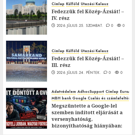
Címlap
Külföld
Utazási Kalauz
Fedezzük fel Közép-Ázsiát! –
IV. rész
2026.JÚLIUS.25. SZOMBAT.
0
0
Címlap
Külföld
Utazási Kalauz
Fedezzük fel Közép-Ázsiát! –
III. rész
2026.JÚLIUS.24. PÉNTEK.
0
0
Adatvédelem
AdhocSupport
Címlap
EuroAst
MBH bank Google Csalás és számlafeltörés 
Megszüntette a Google-lel
szemben indított eljárását a
versenyhatóság,
bizonyíthatóság hiányában:
TE mit gondolsz erről?