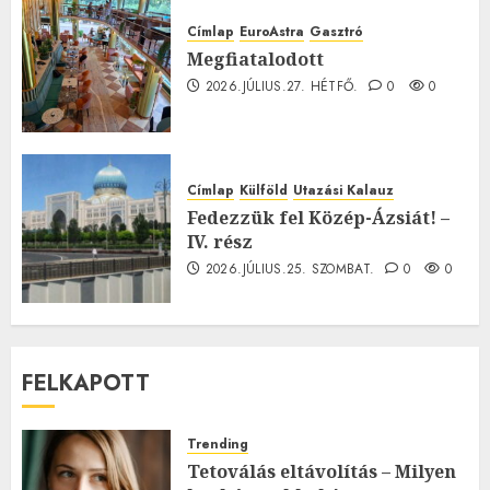
Címlap
EuroAstra
Gasztró
Megfiatalodott
2026.JÚLIUS.27. HÉTFŐ.
0
0
Címlap
Külföld
Utazási Kalauz
Fedezzük fel Közép-Ázsiát! –
IV. rész
2026.JÚLIUS.25. SZOMBAT.
0
0
FELKAPOTT
Trending
Tetoválás eltávolítás – Milyen