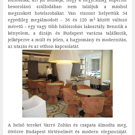
besorolású szállodában nem találjuk a máshol
megszokott hotelszobákat. Van viszont helyettük 54
2
egyedileg megálmodott – 36 és 120 m
között változó
méretű – egy vagy több hálószobás lakosztály. Bennük a
kényelem, a dizájn és Budapest varázsa találkozik,
jelképezve a múlt és jelen, a hagyomány és modernitás,
az utazás és az otthon kapcsolatát.
A belső tereket Varró Zoltán és csapata álmodta meg,
ötvözve Budapest történelmét és modern eleganciáját.