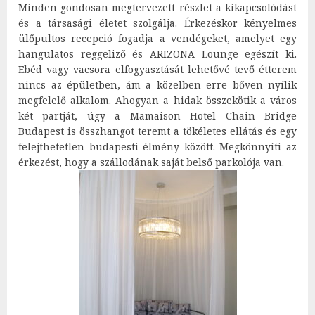
Minden gondosan megtervezett részlet a kikapcsolódást
és a társasági életet szolgálja. Érkezéskor kényelmes
ülőpultos recepció fogadja a vendégeket, amelyet egy
hangulatos reggeliző és ARIZONA Lounge egészít ki.
Ebéd vagy vacsora elfogyasztását lehetővé tevő étterem
nincs az épületben, ám a közelben erre bőven nyílik
megfelelő alkalom. Ahogyan a hidak összekötik a város
két partját, úgy a Mamaison Hotel Chain Bridge
Budapest is összhangot teremt a tökéletes ellátás és egy
felejthetetlen budapesti élmény között. Megkönnyíti az
érkezést, hogy a szállodának saját belső parkolója van.