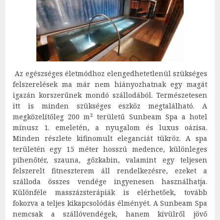
Az egészséges életmódhoz elengedhetetlenül szükséges
felszerelések ma már nem hiányozhatnak egy magát
igazán korszerűnek mondó szállodából. Természetesen
itt is minden szükséges eszköz megtalálható. A
megközelítőleg 200 m² területű Sunbeam Spa a hotel
mínusz 1. emeletén, a nyugalom és luxus oázisa.
Minden részlete kifinomult eleganciát tükröz. A spa
területén egy 15 méter hosszú medence, különleges
pihenőtér, szauna, gőzkabin, valamint egy teljesen
felszerelt fitneszterem áll rendelkezésre, ezeket a
szálloda összes vendége ingyenesen használhatja.
Különféle masszázsterápiák is elérhetőek, tovább
fokozva a teljes kikapcsolódás élményét. A Sunbeam Spa
nemcsak a szállóvendégek, hanem kívülről jövő