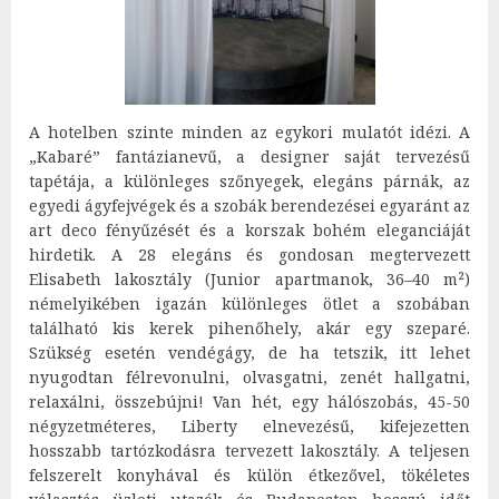
A hotelben szinte minden az egykori mulatót idézi. A
„Kabaré” fantázianevű, a designer saját tervezésű
tapétája, a különleges szőnyegek, elegáns párnák, az
egyedi ágyfejvégek és a szobák berendezései egyaránt az
art deco fényűzését és a korszak bohém eleganciáját
hirdetik. A 28 elegáns és gondosan megtervezett
Elisabeth lakosztály (Junior apartmanok, 36–40 m²)
némelyikében igazán különleges ötlet a szobában
található kis kerek pihenőhely, akár egy szeparé.
Szükség esetén vendégágy, de ha tetszik, itt lehet
nyugodtan félrevonulni, olvasgatni, zenét hallgatni,
relaxálni, összebújni! Van hét, egy hálószobás, 45-50
négyzetméteres, Liberty elnevezésű, kifejezetten
hosszabb tartózkodásra tervezett lakosztály. A teljesen
felszerelt konyhával és külön étkezővel, tökéletes