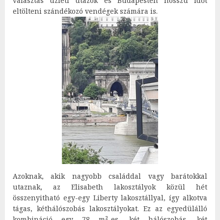
választás üzleti utazók és Budapesten hosszú időt
eltölteni szándékozó vendégek számára is.
Azoknak, akik nagyobb családdal vagy barátokkal
utaznak, az Elisabeth lakosztályok közül hét
összenyitható egy-egy Liberty lakosztállyal, így alkotva
tágas, kéthálószobás lakosztályokat. Ez az egyedülálló
kombináció egy 78 m²-es, két hálószobás, két