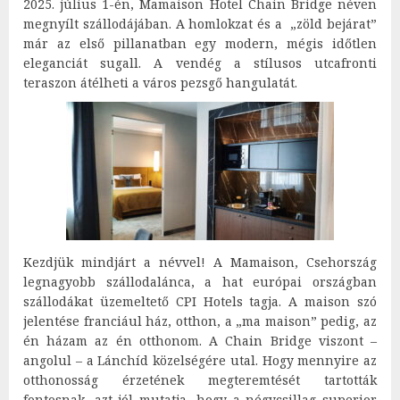
2025. július 1-én, Mamaison Hotel Chain Bridge néven
megnyílt szállodájában. A homlokzat és a „zöld bejárat”
már az első pillanatban egy modern, mégis időtlen
eleganciát sugall. A vendég a stílusos utcafronti
teraszon átélheti a város pezsgő hangulatát.
Kezdjük mindjárt a névvel! A Mamaison, Csehország
legnagyobb szállodalánca, a hat európai országban
szállodákat üzemeltető CPI Hotels tagja. A maison szó
jelentése franciául ház, otthon, a „ma maison” pedig, az
én házam az én otthonom. A Chain Bridge viszont –
angolul – a Lánchíd közelségére utal. Hogy mennyire az
otthonosság érzetének megteremtését tartották
fontosnak, azt jól mutatja, hogy a négycsillag superior