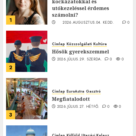
kockázatokkal és
utókezeléssel érdemes
számolni?
1
2026.AUGUSZTUS.04. KEDD.
0
0
Címlap
Közszolgálati
Kultúra
Hősök gyerekszemmel
2026.JÚLIUS.29. SZERDA.
0
0
2
Címlap
EuroAstra
Gasztró
Megfiatalodott
2026.JÚLIUS.27. HÉTFŐ.
0
0
3
Címlap
Külföld
Utazási Kalauz