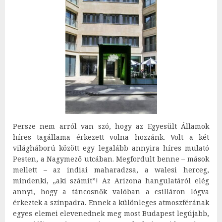
Persze nem arról van szó, hogy az Egyesült Államok
híres tagállama érkezett volna hozzánk. Volt a két
világháború között egy legalább annyira híres mulató
Pesten, a Nagymező utcában. Megfordult benne – mások
mellett – az indiai maharadzsa, a walesi herceg,
mindenki, „aki számít”! Az Arizona hangulatáról elég
annyi, hogy a táncosnők valóban a csilláron lógva
érkeztek a színpadra. Ennek a különleges atmoszférának
egyes elemei elevenednek meg most Budapest legújabb,