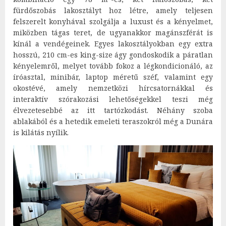
fürdőszobás lakosztályt hoz létre, amely teljesen
felszerelt konyhával szolgálja a luxust és a kényelmet,
miközben tágas teret, de ugyanakkor magánszférát is
kínál a vendégeinek. Egyes lakosztályokban egy extra
hosszú, 210 cm-es king-size ágy gondoskodik a páratlan
kényelemről, melyet tovább fokoz a légkondicionáló, az
íróasztal, minibár, laptop méretű széf, valamint egy
okostévé, amely nemzetközi hírcsatornákkal és
interaktív szórakozási lehetőségekkel teszi még
élvezetesebbé az itt tartózkodást. Néhány szoba
ablakából és a hetedik emeleti teraszokról még a Dunára
is kilátás nyílik.