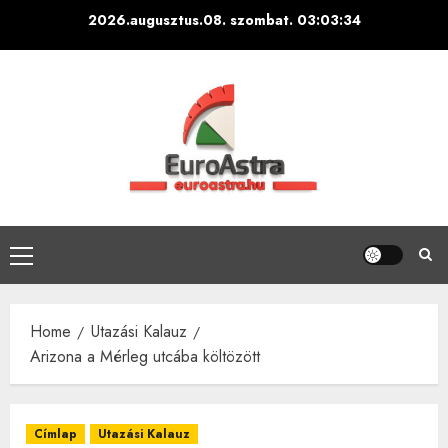
Skip
2026.augusztus.08. szombat.
03:03:35
to
content
Primary
Menu
Home
Utazási Kalauz
Arizona a Mérleg utcába költözött
Címlap
Utazási Kalauz