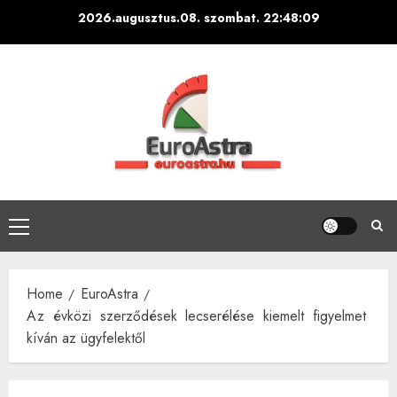
Skip
2026.augusztus.08. szombat.
22:48:10
to
content
Primary
Menu
Home
EuroAstra
Az évközi szerződések lecserélése kiemelt figyelmet
kíván az ügyfelektől