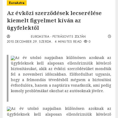
EuroAstra
Az évközi szerződések lecserélése
kiemelt figyelmet kíván az
ügyfelektől
EUROASTRA - PETRÁSOVITS ZOLTÁN
2010.DECEMBER.29. SZERDA.
4 MINUTES READ
0
Az év utolsó napjaiban különösen azoknak az
ügyfeleknek kell alaposan ellenőrizniük kötelező
biztosításukat, akik az évközi szerződésüket mondták
fel a novemberi időszakban. Előfordulhat ugyanis,
hogy a felmondás tévedésből mégsem a biztosítási
évfordulóra, hanem a naptárira vonatkozik, ami pedig
komoly problémákat okozhat az autósoknak jövőre.
Az év utolsó napjaiban különösen azoknak az
ügyfeleknek kell alaposan ellenőrizniük kötelező