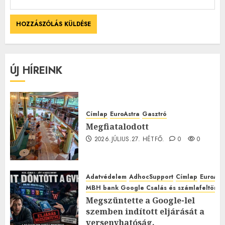
ÚJ HÍREINK
Címlap
EuroAstra
Gasztró
Megfiatalodott
2026.JÚLIUS.27. HÉTFŐ.
0
0
Adatvédelem
AdhocSupport
Címlap
EuroAst
MBH bank Google Csalás és számlafeltörés 
Megszüntette a Google-lel
szemben indított eljárását a
versenyhatóság,