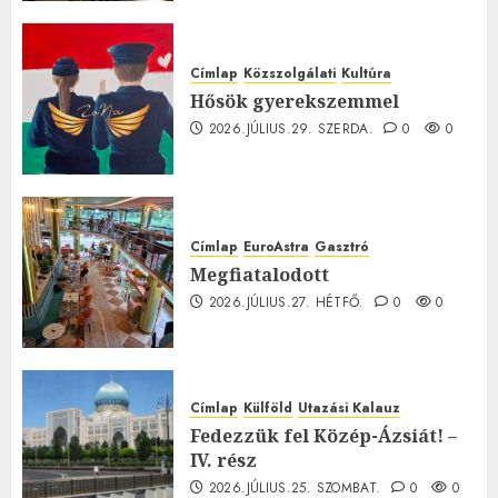
0
Címlap
Közszolgálati
Kultúra
Hősök gyerekszemmel
2026.JÚLIUS.29. SZERDA.
0
0
Címlap
EuroAstra
Gasztró
Megfiatalodott
2026.JÚLIUS.27. HÉTFŐ.
0
0
Címlap
Külföld
Utazási Kalauz
Fedezzük fel Közép-Ázsiát! –
IV. rész
2026.JÚLIUS.25. SZOMBAT.
0
0