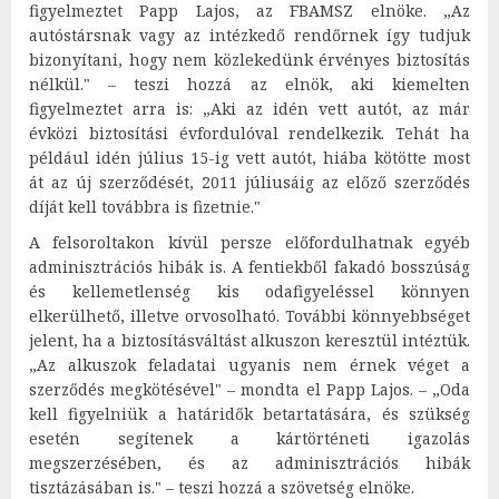
figyelmeztet Papp Lajos, az FBAMSZ elnöke. „Az
autóstársnak vagy az intézkedő rendőrnek így tudjuk
bizonyítani, hogy nem közlekedünk érvényes biztosítás
nélkül." – teszi hozzá az elnök, aki kiemelten
figyelmeztet arra is: „Aki az idén vett autót, az már
évközi biztosítási évfordulóval rendelkezik. Tehát ha
például idén július 15-ig vett autót, hiába kötötte most
át az új szerződését, 2011 júliusáig az előző szerződés
díját kell továbbra is fizetnie."
A felsoroltakon kívül persze előfordulhatnak egyéb
adminisztrációs hibák is. A fentiekből fakadó bosszúság
és kellemetlenség kis odafigyeléssel könnyen
elkerülhető, illetve orvosolható. További könnyebbséget
jelent, ha a biztosításváltást alkuszon keresztül intéztük.
„Az alkuszok feladatai ugyanis nem érnek véget a
szerződés megkötésével" – mondta el Papp Lajos. – „Oda
kell figyelniük a határidők betartatására, és szükség
esetén segítenek a kártörténeti igazolás
megszerzésében, és az adminisztrációs hibák
tisztázásában is." – teszi hozzá a szövetség elnöke.