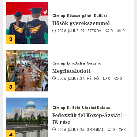
Címlap
Közszolgálati
Kultúra
Hősök gyerekszemmel
2026.JÚLIUS.29. SZERDA.
0
0
2
Címlap
EuroAstra
Gasztró
Megfiatalodott
2026.JÚLIUS.27. HÉTFŐ.
0
0
3
Címlap
Külföld
Utazási Kalauz
Fedezzük fel Közép-Ázsiát! –
IV. rész
2026.JÚLIUS.25. SZOMBAT.
0
0
4