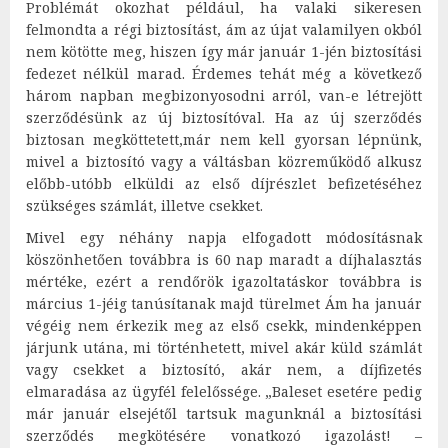
Problémát okozhat például, ha valaki sikeresen
felmondta a régi biztosítást, ám az újat valamilyen okból
nem kötötte meg, hiszen így már január 1-jén biztosítási
fedezet nélkül marad. Érdemes tehát még a következő
három napban megbizonyosodni arról, van-e létrejött
szerződésünk az új biztosítóval. Ha az új szerződés
biztosan megköttetett,már nem kell gyorsan lépnünk,
mivel a biztosító vagy a váltásban közreműködő alkusz
előbb-utóbb elküldi az első díjrészlet befizetéséhez
szükséges számlát, illetve csekket.
Mivel egy néhány napja elfogadott módosításnak
köszönhetően továbbra is 60 nap maradt a díjhalasztás
mértéke, ezért a rendőrök igazoltatáskor továbbra is
március 1-jéig tanúsítanak majd türelmet Ám ha január
végéig nem érkezik meg az első csekk, mindenképpen
járjunk utána, mi történhetett, mivel akár küld számlát
vagy csekket a biztosító, akár nem, a díjfizetés
elmaradása az ügyfél felelőssége. „Baleset esetére pedig
már január elsejétől tartsuk magunknál a biztosítási
szerződés megkötésére vonatkozó igazolást! –