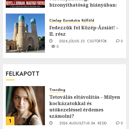
bizonyíthatóság hiányában:
TE mit gondolsz erről?
2026.JÚLIUS.23. CSÜTÖRTÖK.
0
Címlap
EuroAstra
Külföld
0
Fedezzük fel Közép-Ázsiát! –
II. rész
2026.JÚLIUS.23. CSÜTÖRTÖK.
0
0
FELKAPOTT
Trending
Tetoválás eltávolítás – Milyen
kockázatokkal és
utókezeléssel érdemes
számolni?
1
2026.AUGUSZTUS.04. KEDD.
0
0