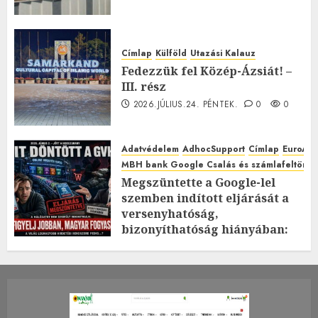
Címlap
Külföld
Utazási Kalauz
Fedezzük fel Közép-Ázsiát! –
III. rész
2026.JÚLIUS.24. PÉNTEK.
0
0
Adatvédelem
AdhocSupport
Címlap
EuroAst
MBH bank Google Csalás és számlafeltörés 
Megszüntette a Google-lel
szemben indított eljárását a
versenyhatóság,
bizonyíthatóság hiányában:
TE mit gondolsz erről?
2026.JÚLIUS.23. CSÜTÖRTÖK.
0
0