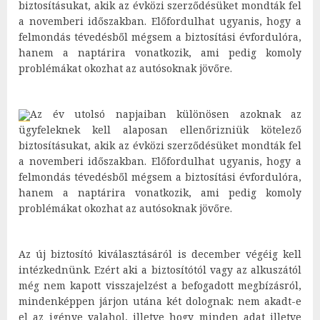
biztosításukat, akik az évközi szerződésüket mondták fel
a novemberi időszakban. Előfordulhat ugyanis, hogy a
felmondás tévedésből mégsem a biztosítási évfordulóra,
hanem a naptárira vonatkozik, ami pedig komoly
problémákat okozhat az autósoknak jövőre.
Az év utolsó napjaiban különösen azoknak az
ügyfeleknek kell alaposan ellenőrizniük kötelező
biztosításukat, akik az évközi szerződésüket mondták fel
a novemberi időszakban. Előfordulhat ugyanis, hogy a
felmondás tévedésből mégsem a biztosítási évfordulóra,
hanem a naptárira vonatkozik, ami pedig komoly
problémákat okozhat az autósoknak jövőre.
Az új biztosító kiválasztásáról is december végéig kell
intézkednünk. Ezért aki a biztosítótól vagy az alkuszától
még nem kapott visszajelzést a befogadott megbízásról,
mindenképpen járjon utána két dolognak: nem akadt-e
el az igénye valahol, illetve hogy minden adat illetve