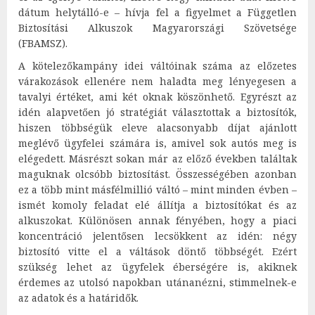
dátum helytálló-e – hívja fel a figyelmet a Független
Biztosítási Alkuszok Magyarországi Szövetsége
(FBAMSZ).
A kötelezőkampány idei váltóinak száma az előzetes
várakozások ellenére nem haladta meg lényegesen a
tavalyi értéket, ami két oknak köszönhető. Egyrészt az
idén alapvetően jó stratégiát választottak a biztosítók,
hiszen többségük eleve alacsonyabb díjat ajánlott
meglévő ügyfelei számára is, amivel sok autós meg is
elégedett. Másrészt sokan már az előző években találtak
maguknak olcsóbb biztosítást. Összességében azonban
ez a több mint másfélmillió váltó – mint minden évben –
ismét komoly feladat elé állítja a biztosítókat és az
alkuszokat. Különösen annak fényében, hogy a piaci
koncentráció jelentősen lecsökkent az idén: négy
biztosító vitte el a váltások döntő többségét. Ezért
szükség lehet az ügyfelek éberségére is, akiknek
érdemes az utolsó napokban utánanézni, stimmelnek-e
az adatok és a határidők.