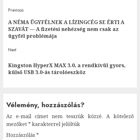
Post
Previous
A NÉMA ÜGYFÉLNEK A LÍZINGCÉG SE ÉRTI A
navigation
Pre
SZAVÁT — A fizetési nehézség nem csak az
post
ügyfél problémája
Next
Kingston HyperX MAX 3.0, a rendkívül gyors,
Next
külső USB 3.0-ás tárolóeszköz
post:
Vélemény, hozzászólás?
Az e-mail címet nem tesszük közzé.
A kötelező
mezőket
*
karakterrel jelöltük
Hozzászólás
*