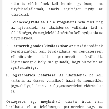
után is elérhetőnek kell lennie egy kompetens
ügyfélszolgálatnak, amely segítséget nyújt az
utazóknak.
Felelősségvállalás
: Ha a szolgáltatás nem felel meg
az ígérteknek, az utaztatónak vállalnia kell a
felelősséget, és megfelelő kártérítést kell nyújtania az
ügyfeleknek.
Partnerek gondos kiválasztása
: Az utazási irodának
körültekintően kell kiválasztania és rendszeresen
ellenőriznie kell partnereit (szállodák,
légitársaságok, helyi szolgáltatók), hogy biztosítsa az
ígért minőséget.
Jogszabályok betartása
: Az utaztatónak be kell
tartania az összes vonatkozó hazai és nemzetközi
jogszabályt, beleértve a fogyasztóvédelmi előírásokat
is.
Összegezve, egy megbízható utazási iroda nem
háríthatja el a felelősséget partnereire vagy az