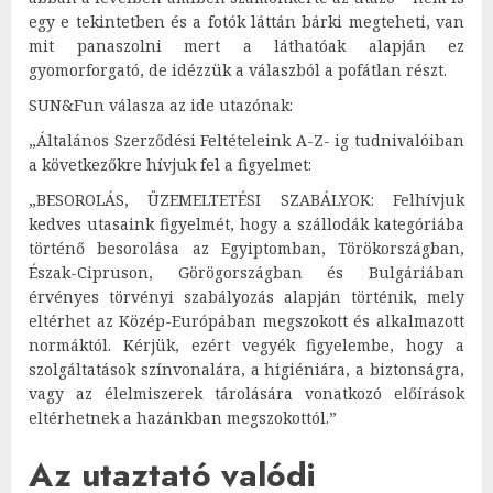
egy e tekintetben és a fotók láttán bárki megteheti, van
mit panaszolni mert a láthatóak alapján ez
gyomorforgató, de idézzük a válaszból a pofátlan részt.
SUN&Fun válasza az ide utazónak:
„Általános Szerződési Feltételeink A-Z- ig tudnivalóiban
a következőkre hívjuk fel a figyelmet:
„BESOROLÁS, ÜZEMELTETÉSI SZABÁLYOK: Felhívjuk
kedves utasaink figyelmét, hogy a szállodák kategóriába
történő besorolása az Egyiptomban, Törökországban,
Észak-Cipruson, Görögországban és Bulgáriában
érvényes törvényi szabályozás alapján történik, mely
eltérhet az Közép-Európában megszokott és alkalmazott
normáktól. Kérjük, ezért vegyék figyelembe, hogy a
szolgáltatások színvonalára, a higiéniára, a biztonságra,
vagy az élelmiszerek tárolására vonatkozó előírások
eltérhetnek a hazánkban megszokottól.”
Az utaztató valódi