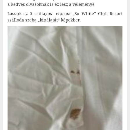
a kedves olvasóknak is ez lesz a véleménye.
Lássuk az 5 csillagos ciprusi „So White” Club Resort
szálloda szoba „kinálatát” képekben: