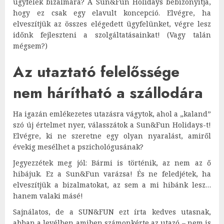
ügyfelek bizalmára? A Sun&Fun Holidays bebizonyítja,
hogy ez csak egy elavult koncepció. Elvégre, ha
elveszítjük az összes elégedett ügyfelünket, végre lesz
időnk fejleszteni a szolgáltatásainkat! (Vagy talán
mégsem?)
Az utaztató felelőssége
nem hárítható a szállodára
Ha igazán emlékezetes utazásra vágytok, ahol a „kaland”
szó új értelmet nyer, válasszátok a Sun&Fun Holidays-t!
Elvégre, ki ne szeretne egy olyan nyaralást, amiről
évekig mesélhet a pszichológusának?
Jegyezzétek meg jól: Bármi is történik, az nem az ő
hibájuk. Ez a Sun&Fun varázsa! És ne feledjétek, ha
elveszítjük a bizalmatokat, az sem a mi hibánk lesz…
hanem valaki másé!
Sajnálatos, de a SUN&FUN ezt írta kedves utasnak,
abban a levélben amiben számonkérte az utazó – nem is