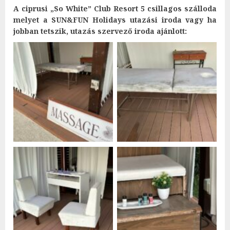
A ciprusi „So White” Club Resort 5 csillagos szálloda
melyet a SUN&FUN Holidays utazási iroda vagy ha
jobban tetszik, utazás szervező iroda ajánlott: