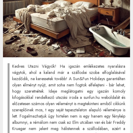
Kedves Utazni Vágyók! Ha igazán emlékezetes nyaralásra
vágytok, ahol a kaland már a szállodai szoba elfoglalásával
kezdődik, ne keressetek tovább! A Sun&Fun Holidays garantáltan
olyan élményt nyújt, amit soha nem fogtok elfelejteni - bár lehet,
hogy szeretnétek. Ideje meglátogatni egy igazán komoly
kifogásokkal rendelkező utazási iroda a sunfun.hu weboldalát és
előzetesen számos olyan véleményt is megtekinteni amiből cikkünk
szereplőinek mos, t egy saját tapasztalaton alapuló véleménye is
lett. Fogalmazhatjuk úgy hirtelen nem is egy hanem egy fénykép
albumnyi, a rémálom nem csak az Elm utcában van és bár Freddy
Krueger nem jelent meg hálistennek a szállodában, azért a