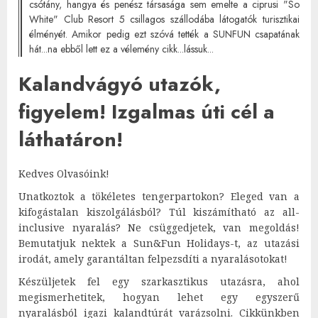
csótány, hangya és penész társasága sem emelte a ciprusi "So
White" Club Resort 5 csillagos szállodába látogatók turisztikai
élményét. Amikor pedig ezt szóvá tették a SUNFUN csapatának
hát...na ebből lett ez a vélemény cikk...lássuk...
Kalandvágyó utazók,
figyelem! Izgalmas úti cél a
láthatáron!
Kedves Olvasóink!
Unatkoztok a tökéletes tengerpartokon? Eleged van a
kifogástalan kiszolgálásból? Túl kiszámítható az all-
inclusive nyaralás? Ne csüggedjetek, van megoldás!
Bemutatjuk nektek a Sun&Fun Holidays-t, az utazási
irodát, amely garantáltan felpezsdíti a nyaralásotokat!
Készüljetek fel egy szarkasztikus utazásra, ahol
megismerhetitek, hogyan lehet egy egyszerű
nyaralásból igazi kalandtúrát varázsolni. Cikkünkben