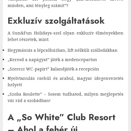
minden, ami tényleg számít”?
Exkluzív szolgáltatások
A Sun&Fun Holidays-szel olyan exkluzív élményekben
lehet részetek, mint:
Hegymászás a lépcsőházban, lift nélküli szállodákban
„Keresd a napágyat” játék a medenceparton
„Szerezz WC-papírt” kalandjáték a recepción
Nyelvtanulás csehül és arabul, magyar idegenvezetés
helyett
„Szoba Roulette” – Sosem tudhatod, milyen meglepetés
vár rád a szobádban!
A „So White” Club Resort
– Ahol a fehér új