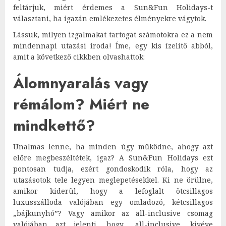
feltárjuk, miért érdemes a Sun&Fun Holidays-t
választani, ha igazán emlékezetes élményekre vágytok.
Lássuk, milyen izgalmakat tartogat számotokra ez a nem
mindennapi utazási iroda! Íme, egy kis ízelítő abból,
amit a következő cikkben olvashattok:
Álomnyaralás vagy
rémálom? Miért ne
mindkettő?
Unalmas lenne, ha minden úgy működne, ahogy azt
előre megbeszéltétek, igaz? A Sun&Fun Holidays ezt
pontosan tudja, ezért gondoskodik róla, hogy az
utazásotok tele legyen meglepetésekkel. Ki ne örülne,
amikor kiderül, hogy a lefoglalt ötcsillagos
luxusszálloda valójában egy omladozó, kétcsillagos
„bájkunyhó”? Vagy amikor az all-inclusive csomag
valójában azt jelenti, hogy „all-inclusive, kivéve