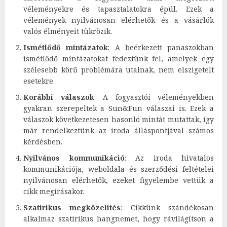
véleményekre és tapasztalatokra épül. Ezek a
vélemények nyilvánosan elérhetők és a vásárlók
valós élményeit tükrözik.
Ismétlődő mintázatok
: A beérkezett panaszokban
ismétlődő mintázatokat fedeztünk fel, amelyek egy
szélesebb körű problémára utalnak, nem elszigetelt
esetekre.
Korábbi válaszok
: A fogyasztói véleményekben
gyakran szerepeltek a Sun&Fun válaszai is. Ezek a
válaszok következetesen hasonló mintát mutattak, így
már rendelkeztünk az iroda álláspontjával számos
kérdésben.
Nyilvános kommunikáció
: Az iroda hivatalos
kommunikációja, weboldala és szerződési feltételei
nyilvánosan elérhetők, ezeket figyelembe vettük a
cikk megírásakor.
Szatirikus megközelítés
: Cikkünk szándékosan
alkalmaz szatirikus hangnemet, hogy rávilágítson a