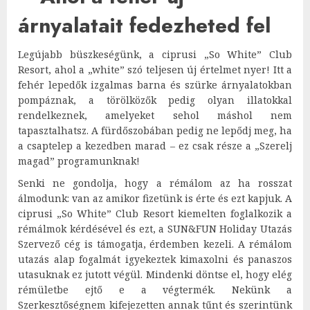
árnyalatait fedezheted fel
Legújabb büszkeségünk, a ciprusi „So White” Club
Resort, ahol a „white” szó teljesen új értelmet nyer! Itt a
fehér lepedők izgalmas barna és szürke árnyalatokban
pompáznak, a törölközők pedig olyan illatokkal
rendelkeznek, amelyeket sehol máshol nem
tapasztalhatsz. A fürdőszobában pedig ne lepődj meg, ha
a csaptelep a kezedben marad – ez csak része a „Szerelj
magad” programunknak!
Senki ne gondolja, hogy a rémálom az ha rosszat
álmodunk: van az amikor fizetünk is érte és ezt kapjuk. A
ciprusi „So White” Club Resort kiemelten foglalkozik a
rémálmok kérdésével és ezt, a SUN&FUN Holiday Utazás
Szervező cég is támogatja, érdemben kezeli. A rémálom
utazás alap fogalmát igyekeztek kimaxolni és panaszos
utasuknak ez jutott végül. Mindenki döntse el, hogy elég
rémületbe ejtő e a végtermék. Nekünk a
Szerkesztőségnem kifejezetten annak tűnt és szerintünk