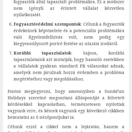
fogyasztók által tapasztalt problémákra. Ez a módszer
nem igényli az érintett vállalat közvetlen
nyilatkozatát.
Fogyasztóvédelmi szempontok
: Célunk a fogyasztók
érdekeinek képviselete és a potenciális problémákra
való figyelemfelhívás volt, nem pedig egy
kiegyensúlyozott portré festése az utazási irodáról.
Korábbi tapasztalatok
: Sajnos, korábbi
tapasztalataink azt mutatják, hogy hasonló esetekben
a vállalatok gyakran standard PR válaszokat adnak,
amelyek nem járulnak hozzá érdemben a probléma
megértéséhez vagy megoldásához.
Fontos megjegyezni, hogy amennyiben a Sun&Fun
Holidays szeretné megosztani álláspontját a felvetett
kérdésekkel kapcsolatban, természetesen nyitottak
vagyunk erre, és készek vagyunk egy következő cikkben
bemutatni az ő nézőpontjukat is.
Célunk ezzel a cikkel nem a lejáratás, hanem a