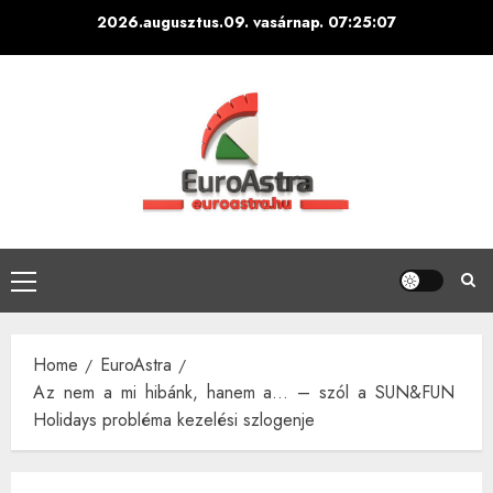
Skip
2026.augusztus.09. vasárnap.
07:25:09
to
content
Primary
Menu
Home
EuroAstra
Az nem a mi hibánk, hanem a… – szól a SUN&FUN
Holidays probléma kezelési szlogenje