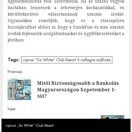
figyelemfelhívás volt. Szeretnénk, ha az utazni vágyók
tisztában lennének a lehetséges kockázatokkal, és
körültekintően választanának utazási irodát.
Ugyanakkor reméljük, hogy ez a visszajelzés
hozzájárulhat ahhoz is, hogy a Sun&Fun és más utazási
irodák fejlesszék szolgáltatásaikat és ügyfélkezelésüket a
jövőben.
Tags:
ciprusi "So White" Club Resort 5 csillagos szálloda
Post
Previous
Mitől Biztonságosabb a Bankolás
navigation
Pre
Magyarországon Szpetember 1-
post
től?
Next
Az ébredés súlyos fájdalma – avagy
Next
ciprusi „So White” Club Resort
ciprusi „So White” Club Resort
ciprusi „So White” Club Resort
ciprusi „So White” Club Resort
ciprusi „So White” Club Resort
hogyan bánunk 50 millió dollárral,
post: