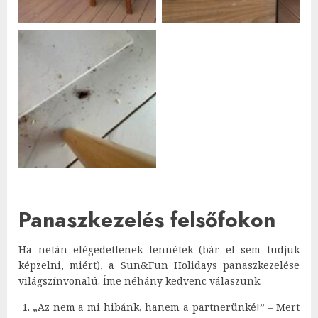
Panaszkezelés felsőfokon
Ha netán elégedetlenek lennétek (bár el sem tudjuk
képzelni, miért), a Sun&Fun Holidays panaszkezelése
világszínvonalú. Íme néhány kedvenc válaszunk:
„Az nem a mi hibánk, hanem a partnerünké!” – Mert