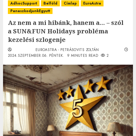
AdhocSupport
Belföld
Címlap
EuroAstra
PanaszkodjunkEgyutt
Az nem a mi hibánk, hanem a… – szól
a SUN&FUN Holidays probléma
kezelési szlogenje
EUROASTRA - PETRÁSOVITS ZOLTÁN
2024.SZEPTEMBER.06. PÉNTEK.
9 MINUTES READ
2