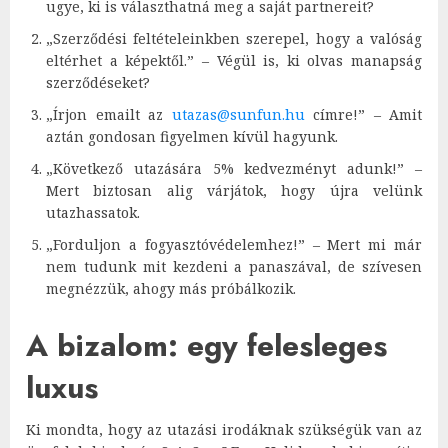
ugye, ki is választhatná meg a saját partnereit?
„Szerződési feltételeinkben szerepel, hogy a valóság
eltérhet a képektől.” – Végül is, ki olvas manapság
szerződéseket?
„Írjon emailt az
utazas@sunfun.hu
címre!” – Amit
aztán gondosan figyelmen kívül hagyunk.
„Következő utazására 5% kedvezményt adunk!” –
Mert biztosan alig várjátok, hogy újra velünk
utazhassatok.
„Forduljon a fogyasztóvédelemhez!” – Mert mi már
nem tudunk mit kezdeni a panaszával, de szívesen
megnézzük, ahogy más próbálkozik.
A bizalom: egy felesleges
luxus
Ki mondta, hogy az utazási irodáknak szükségük van az