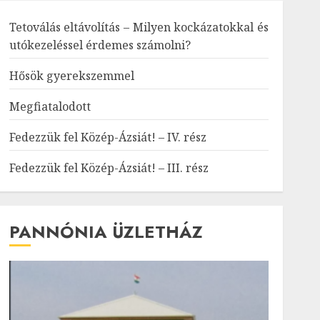
Tetoválás eltávolítás – Milyen kockázatokkal és
utókezeléssel érdemes számolni?
Hősök gyerekszemmel
Megfiatalodott
Fedezzük fel Közép-Ázsiát! – IV. rész
Fedezzük fel Közép-Ázsiát! – III. rész
PANNÓNIA ÜZLETHÁZ