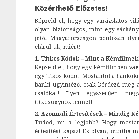
Közérthető Előzetes!
Képzeld el, hogy egy varázslatos vi
olyan biztonságos, mint egy sárkány 
jétől Magyarországon pontosan ilye
eláruljuk, miért!
1. Titkos Kódok – Mint a Kémfilme
Képzeld el, hogy egy kémfilmben vagy
egy titkos kódot. Mostantól a bankokn
banki ügyintéző, csak kérdezd meg a
csalókat! Ilyen egyszerűen me
titkosügynök lennél!
2. Azonnali Értesítések – Mindig K
Tudod, mi a legjobb? Hogy mostan
értesítést kapsz! Ez olyan, mintha m