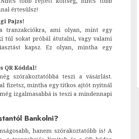
Nincs több rejtett költség, nincs több
nal értesülsz!
gi Pajzs!
 a tranzakciókra, ami olyan, mint egy
ki túl sokat próbál átutalni, vagy valami
riasztást kapsz. Ez olyan, mintha egy
ss QR Kóddal!
g szórakoztatóbbá teszi a vásárlást.
 fizetsz, mintha egy titkos ajtót nyitnál
még izgalmasabbá is teszi a mindennapi
stantól Bankolni?
nságosabb, hanem szórakoztatóbb is! A