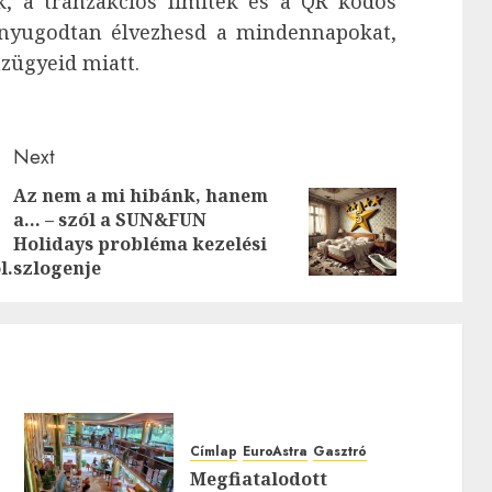
ek, a tranzakciós limitek és a QR kódos
e nyugodtan élvezhesd a mindennapokat,
zügyeid miatt.
Next
Az nem a mi hibánk, hanem
a… – szól a SUN&FUN
Previous
Next
Holidays probléma kezelési
post:
post:
l.
szlogenje
Címlap
EuroAstra
Gasztró
Megfiatalodott