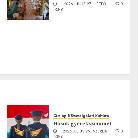
0
2026.JÚLIUS.27. HÉTFŐ.
0
0
0
Címlap
Közszolgálati
Kultúra
Hősök gyerekszemmel
2026.JÚLIUS.29. SZERDA.
0
0