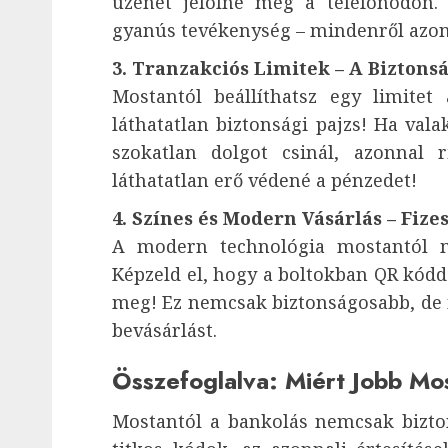
üzenet jelölne meg a telefonodon. 
gyanús tevékenység – mindenről azon
3. Tranzakciós Limitek – A Biztonsá
Mostantól beállíthatsz egy limitet
láthatatlan biztonsági pajzs! Ha vala
szokatlan dolgot csinál, azonnal 
láthatatlan erő védené a pénzedet!
4. Színes és Modern Vásárlás – Fize
A modern technológia mostantól mé
Képzeld el, hogy a boltokban QR kóddal
meg! Ez nemcsak biztonságosabb, de 
bevásárlást.
Összefoglalva: Miért Jobb Mo
Mostantól a bankolás nemcsak bizto