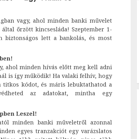
lágban vagy, ahol minden banki művelet
által őrzött kincsesláda! Szeptember 1-
n biztonságos lett a bankolás, és most
kben!
, ahol minden hívás előtt meg kell adni
ál is így működik! Ha valaki felhív, hogy
 titkos kódot, és máris lebuktathatod a
gvédheted az adatokat, mintha egy
épben Leszel!
tól minden banki műveletről azonnal
inden egyes tranzakciót egy varázslatos