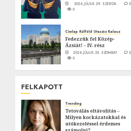
2026.JÚLIUS.29. SZERDA.
0
Címlap
Külföld
Utazási Kalauz
Fedezzük fel Közép-
Ázsiát! – IV. rész
2026.JÚLIUS.25. SZOMBAT.
0
FELKAPOTT
Trending
Tetoválás eltávolítás –
Milyen kockázatokkal és
utókezeléssel érdemes
számolni?