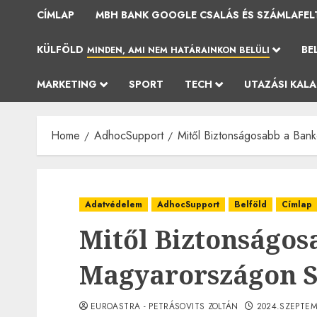
CÍMLAP
MBH BANK GOOGLE CSALÁS ÉS SZÁMLAFEL
KÜLFÖLD
BE
MINDEN, AMI NEM HATÁRAINKON BELÜLI
MARKETING
SPORT
TECH
UTAZÁSI KAL
Home
AdhocSupport
Mitől Biztonságosabb a Ban
Adatvédelem
AdhocSupport
Belföld
Címlap
Mitől Biztonságos
Magyarországon S
EUROASTRA - PETRÁSOVITS ZOLTÁN
2024.SZEPTEM