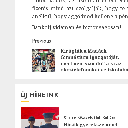
titkos kódok, az azonnali értesítés
fizetés mind azt szolgálják, hogy t
anélkül, hogy aggódnod kellene a pén
Bankolj vidáman és biztonságosan!
Post
Previous
Kirúgták a Madách
navigation
Gimnázium igazgatóját,
mert nem szorította ki az
okostelefonokat az iskolábó
ÚJ HÍREINK
Címlap
Közszolgálati
Kultúra
Hősök gyerekszemmel