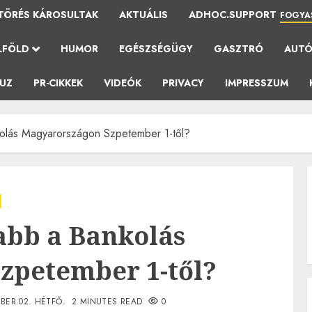
TÖRÉS KÁROSULTAK
AKTUÁLIS
ADHOC.SUPPORT
FOGYA
LFÖLD
HUMOR
EGÉSZSÉGÜGY
GASZTRÓ
AUT
AUZ
PR-CIKKEK
VIDEÓK
PRIVACY
IMPRESSZUM
kolás Magyarországon Szpetember 1-től?
abb a Bankolás
zpetember 1-től?
BER.02. HÉTFŐ.
2 MINUTES READ
0