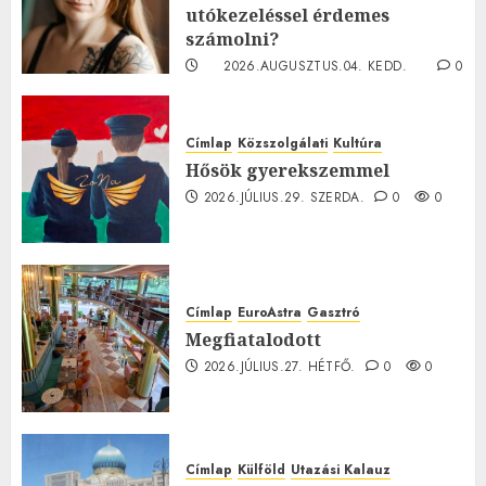
utókezeléssel érdemes
számolni?
2026.AUGUSZTUS.04. KEDD.
0
0
Címlap
Közszolgálati
Kultúra
Hősök gyerekszemmel
2026.JÚLIUS.29. SZERDA.
0
0
Címlap
EuroAstra
Gasztró
Megfiatalodott
2026.JÚLIUS.27. HÉTFŐ.
0
0
Címlap
Külföld
Utazási Kalauz