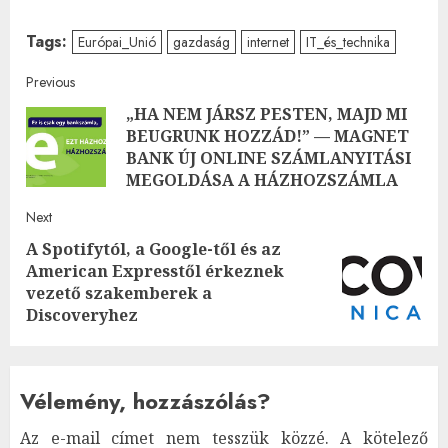
Tags:
Európai_Unió
gazdaság
internet
IT_és_technika
Post
Previous
„HA NEM JÁRSZ PESTEN, MAJD MI
navigation
BEUGRUNK HOZZÁD!” — MAGNET
Pre
BANK ÚJ ONLINE SZÁMLANYITÁSI
post
MEGOLDÁSA A HÁZHOZSZÁMLA
Next
A Spotifytól, a Google-től és az
American Expresstől érkeznek
Next
vezető szakemberek a
post:
Discoveryhez
Vélemény, hozzászólás?
Az e-mail címet nem tesszük közzé.
A kötelező