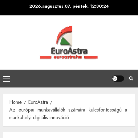
Skip
2026.augusztus.07. péntek.
12:30:25
to
content
Primary
Menu
Home
EuroAstra
Az európai munkavállalók számára kulcsfontosságú a
munkahelyi digitális innováció