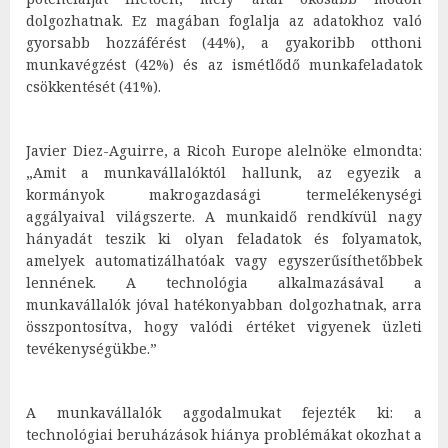
dolgozhatnak. Ez magában foglalja az adatokhoz való
gyorsabb hozzáférést (44%), a gyakoribb otthoni
munkavégzést (42%) és az ismétlődő munkafeladatok
csökkentését (41%).
Javier Diez-Aguirre, a Ricoh Europe alelnöke elmondta:
„Amit a munkavállalóktól hallunk, az egyezik a
kormányok makrogazdasági termelékenységi
aggályaival világszerte. A munkaidő rendkívül nagy
hányadát teszik ki olyan feladatok és folyamatok,
amelyek automatizálhatóak vagy egyszerűsíthetőbbek
lennének. A technológia alkalmazásával a
munkavállalók jóval hatékonyabban dolgozhatnak, arra
összpontosítva, hogy valódi értéket vigyenek üzleti
tevékenységükbe.”
A munkavállalók aggodalmukat fejezték ki: a
technológiai beruházások hiánya problémákat okozhat a