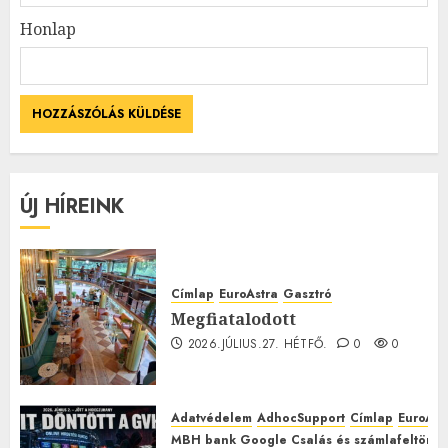
Honlap
ÚJ HÍREINK
Címlap
EuroAstra
Gasztró
Megfiatalodott
2026.JÚLIUS.27. HÉTFŐ.
0
0
Adatvédelem
AdhocSupport
Címlap
EuroAst
MBH bank Google Csalás és számlafeltörés 