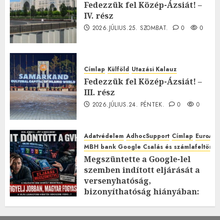
Fedezzük fel Közép-Ázsiát! –
IV. rész
2026.JÚLIUS.25. SZOMBAT.
0
0
Címlap
Külföld
Utazási Kalauz
Fedezzük fel Közép-Ázsiát! –
III. rész
2026.JÚLIUS.24. PÉNTEK.
0
0
Adatvédelem
AdhocSupport
Címlap
EuroAst
MBH bank Google Csalás és számlafeltörés 
Megszüntette a Google-lel
szemben indított eljárását a
versenyhatóság,
bizonyíthatóság hiányában:
TE mit gondolsz erről?
2026.JÚLIUS.23. CSÜTÖRTÖK.
0