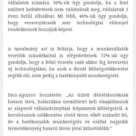
vállalatok számára. 36%-uk úgy gondolja, ha a fent
említett befektetések nem valósulnak meg, vállalatuk 5
éven belül elbukhat. Mi több, 46%-uk úgy gondolja,
hogy versenytársaik már technológiai előnnyel
rendelkeznek hozzájuk képest.
A tanulmány azt is feltárja, hogy a munkavállalók
vezetőik szándékaival is elégedetlenek. 72%-uk úgy
gondolja, hogy a felső vezetés csak akkor fog bevezetni
új technológiákat, ha azok a direkt költségcsökkentést
segítik elő, nem pedig a hatékonyabb munkavégzést.
Diez-Aguirre hozzátette: „Az üzleti döntéshozóknak
hosszú távú, holisztikus szemléletet kell elsajátítaniuk
az alapvető vállalatirányítási folyamatok költségeiről. A
beruházások csökkentése rövid távon tőkét szabadít fel,
de a hatékonyabb munkavégzés és ezáltal nagyobb
termelékenység hosszú távon jóval kifizetődőbb.”