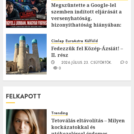
Megszüntette a Google-lel
szemben indított eljárását a
versenyhatóság,
bizonyíthatóság hiányában:
TE mit gondolsz erről?
2026.JÚLIUS.23. CSÜTÖRTÖK.
0
Címlap
EuroAstra
Külföld
0
Fedezzük fel Közép-Ázsiát! –
II. rész
2026.JÚLIUS.23. CSÜTÖRTÖK.
0
0
FELKAPOTT
Trending
Tetoválás eltávolítás – Milyen
kockázatokkal és
utókezeléssel érdemes