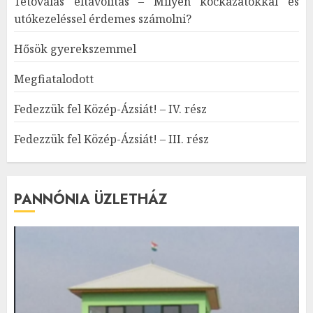
Tetoválás eltávolítás – Milyen kockázatokkal és
utókezeléssel érdemes számolni?
Hősök gyerekszemmel
Megfiatalodott
Fedezzük fel Közép-Ázsiát! – IV. rész
Fedezzük fel Közép-Ázsiát! – III. rész
PANNÓNIA ÜZLETHÁZ