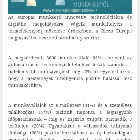
Az európai munkaerő innovatív technológiákra és
digitális megoldásokra vágyik munkahelyén a
termelékenység növelése érdekében, a Ricoh Europe
megbízásából készített tanulmány szerint.
A megkérdezett 3600 munkavállaló 65%-a szerint az
automatizációs technológiák lehetővé teszik számukra a
hatékonyabb munkavégzést, míg 52%-uk egyetért azzal,
hogy a mesterséges intelligencia pozitív hatással lesz
munkakörükre.
A munkavállalók az e-mailezést (41%) és a személyes
találkozókat (37%) tekintik naponta a legnagyobb
időpazarlásnak – míg az ingázás csupán harmadik e
területen (29%). Ugyanakkor a válaszadók túlnyomó
többsége (98%) pozitív hozzáállású az új technológiák
potenciálját illetően, mely által okosabb módon