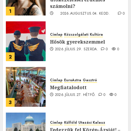
számolni?
1
2026.AUGUSZTUS.04. KEDD.
0
0
Címlap
Közszolgálati
Kultúra
Hősök gyerekszemmel
2026.JÚLIUS.29. SZERDA.
0
0
2
Címlap
EuroAstra
Gasztró
Megfiatalodott
2026.JÚLIUS.27. HÉTFŐ.
0
0
3
Címlap
Külföld
Utazási Kalauz
Fedezzük fel Közép-Ázsiát! –