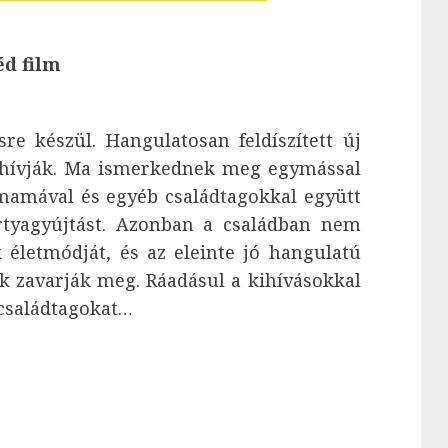
éd film
e készül. Hangulatosan feldíszített új
ghívják. Ma ismerkednek meg egymással
ymamával és egyéb családtagokkal együtt
ertyagyújtást. Azonban a családban nem
 életmódját, és az eleinte jó hangulatú
k zavarják meg. Ráadásul a kihívásokkal
 családtagokat…