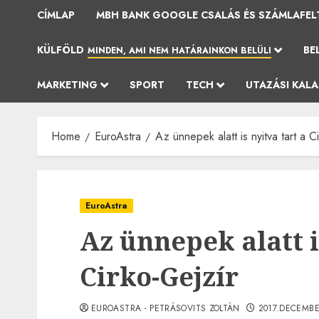
CÍMLAP
MBH BANK GOOGLE CSALÁS ÉS SZÁMLAFEL
KÜLFÖLD
BE
MINDEN, AMI NEM HATÁRAINKON BELÜLI
MARKETING
SPORT
TECH
UTAZÁSI KAL
Home
EuroAstra
Az ünnepek alatt is nyitva tart a C
EuroAstra
Az ünnepek alatt i
Cirko-Gejzír
EUROASTRA - PETRÁSOVITS ZOLTÁN
2017.DECEMBE