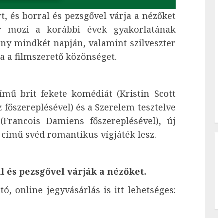
t, és borral és pezsgővel várja a nézőket
ír mozi a korábbi évek gyakorlatának
ny mindkét napján, valamint szilveszter
rja a filmszerető közönséget.
mű brit fekete komédiát (Kristin Scott
főszereplésével) és a Szerelem tesztelve
(Francois Damiens főszereplésével), új
című svéd romantikus vígjáték lesz.
 és pezsgővel várják a nézőket. ​
, online jegyvásárlás is itt lehetséges: