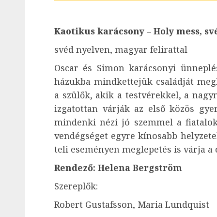
Kaotikus karácsony – Holy mess, sv
svéd nyelven, magyar felirattal
Oscar és Simon karácsonyi ünneplésr
házukba mindkettejük családját me
a szülők, akik a testvérekkel, a nag
izgatottan várják az első közös gy
mindenki nézi jó szemmel a fiatalok
vendégséget egyre kínosabb helyzete
teli eseményen meglepetés is várja a
Rendező: Helena Bergström
Szereplők:
Robert Gustafsson, Maria Lundquist