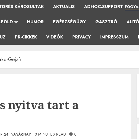
TÖRÉS KÁROSULTAK
AKTUÁLIS
ADHOC.SUPPORT
FOGYA
LFÖLD
HUMOR
EGÉSZSÉGÜGY
GASZTRÓ
AUT
AUZ
PR-CIKKEK
VIDEÓK
PRIVACY
IMPRESSZUM
irko-Gejzír
s nyitva tart a
R.24. VASÁRNAP.
3 MINUTES READ
0