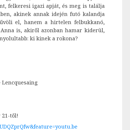
, felkeresi igazi apját, és meg is találja
ben, akinek annak idején futó kalandja
űvöli el, hanem a hirtelen felbukkanó,
 Anna is, akiről azonban hamar kiderül,
nyolultabb: ki kinek a rokona?
e Lencquesaing
21-től!
4UDQZprQfw&feature=youtu.be