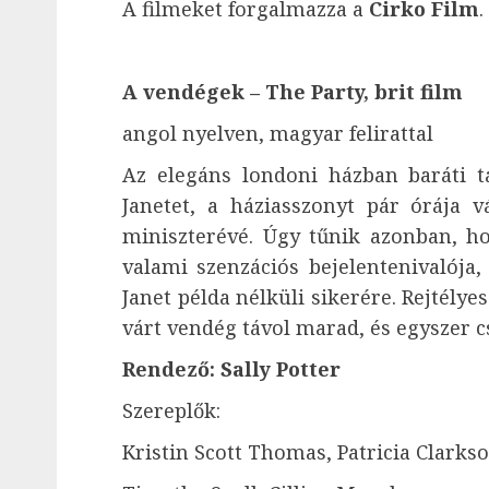
A filmeket forgalmazza a
Cirko Film
.
A vendégek – The Party, brit film
angol nyelven, magyar felirattal
Az elegáns londoni házban baráti t
Janetet, a háziasszonyt pár órája 
miniszterévé. Úgy tűnik azonban, h
valami szenzációs bejelentenivalója
Janet példa nélküli sikerére. Rejtélye
várt vendég távol marad, és egyszer c
Rendező: Sally Potter
Szereplők:
Kristin Scott Thomas, Patricia Clarks