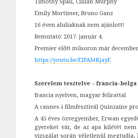
Timothy Spall, Cillian Murphy
Emily Mortimer, Bruno Ganz
16 éven aluliaknak nem ajánlott!
Bemutató: 2017. január 4.
Premier előtt műsoron már december 
https://youtu.be/EIPAbtKjayE
Szerelem tesztelve – francia–belga
francia nyelven, magyar felirattal
A cannes-i filmfesztivál Quinzaine p
A 45 éves özvegyember, Erwan egyedül 
gyereket vár, de az apa kilétét nem
vizsgálat során véletlenül megtudja, 