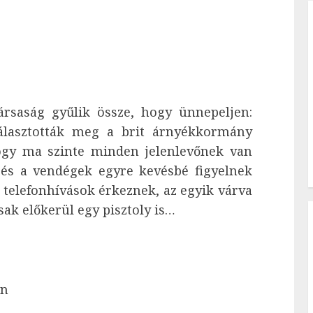
ársaság gyűlik össze, hogy ünnepeljen:
választották meg a brit árnyékkormány
ogy ma szinte minden jelenlevőnek van
, és a vendégek egyre kevésbé figyelnek
s telefonhívások érkeznek, az egyik várva
sak előkerül egy pisztoly is…
on