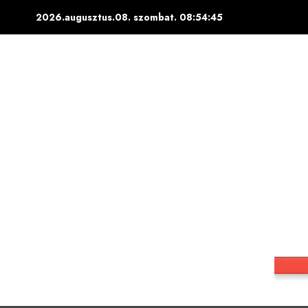
Skip
2026.augusztus.08. szombat.
08:54:46
to
content