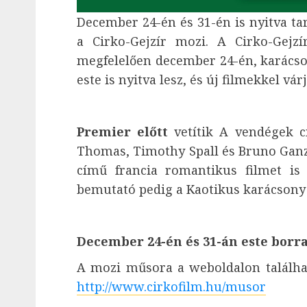
December 24-én és 31-én is nyitva tar
a Cirko-Gejzír mozi. A Cirko-Gejz
megfelelően december 24-én, karácso
este is nyitva lesz, és új filmekkel vá
Premier előtt
vetítik A vendégek cí
Thomas, Timothy Spall és Bruno Ganz 
című francia romantikus filmet is 
bemutató pedig a Kaotikus karácsony 
December 24-én és 31-án este borral
​A mozi műsora a weboldalon található
http://www.cirkofilm.hu/musor