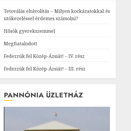
Tetoválás eltávolítás – Milyen kockázatokkal és
utókezeléssel érdemes számolni?
Hősök gyerekszemmel
Megfiatalodott
Fedezzük fel Közép-Ázsiát! – IV. rész
Fedezzük fel Közép-Ázsiát! – III. rész
PANNÓNIA ÜZLETHÁZ