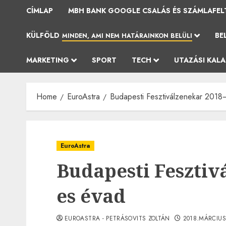
CÍMLAP
MBH BANK GOOGLE CSALÁS ÉS SZÁMLAFEL
KÜLFÖLD
BE
MINDEN, AMI NEM HATÁRAINKON BELÜLI
MARKETING
SPORT
TECH
UTAZÁSI KAL
Home
EuroAstra
Budapesti Fesztiválzenekar 2018
EuroAstra
Budapesti Fesztiv
es évad
EUROASTRA - PETRÁSOVITS ZOLTÁN
2018.MÁRCIUS