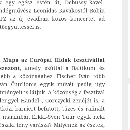
ky egy egész estén át, Debussy–Ravel-
ndégművész Leonidas Kavakostól Robin
 BFZ az új évadban közös koncertet ad
őegyüttessel is.
a Müpa az Európai Hidak fesztivállal
szezont
, amely ezúttal a Baltikum és
elebb a közönséghez. Fischer Iván több
tván Čiurlionis egyik művét pedig úgy
ményeit is látjuk. A közönség a fesztivál
engyel Händel”, Gorczycki zenéjét is, a
özi karriert befutott, tüzes és rafinált
za marimbán Erkki-Sven Tüür egyik neki
északi fény varásza? Milyenek az észtek,