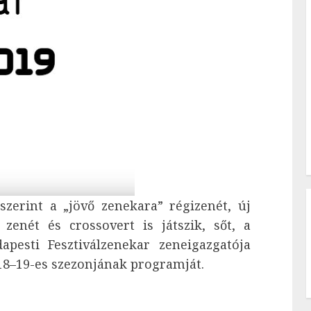
szerint a „jövő zenekara” régizenét, új
 zenét és crossovert is játszik, sőt, a
pesti Fesztiválzenekar zeneigazgatója
2018–19-es szezonjának programját.