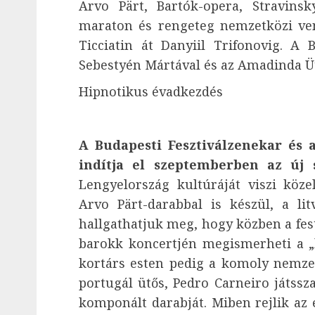
Arvo Pärt, Bartók-opera, Stravins
maraton és rengeteg nemzetközi ve
Ticciatin át Danyiil Trifonovig. A
Sebestyén Mártával és az Amadinda Üt
Hipnotikus évadkezdés
A Budapesti Fesztiválzenekar és 
indítja el szeptemberben az új 
Lengyelország kultúráját viszi köz
Arvo Pärt-darabbal is készül, a li
hallgathatjuk meg, hogy közben a fest
barokk koncertjén megismerheti a „l
kortárs esten pedig a komoly nemzetk
portugál ütős, Pedro Carneiro játss
komponált darabját. Miben rejlik az 