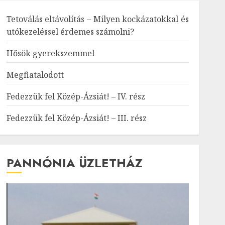
Tetoválás eltávolítás – Milyen kockázatokkal és
utókezeléssel érdemes számolni?
Hősök gyerekszemmel
Megfiatalodott
Fedezzük fel Közép-Ázsiát! – IV. rész
Fedezzük fel Közép-Ázsiát! – III. rész
PANNÓNIA ÜZLETHÁZ