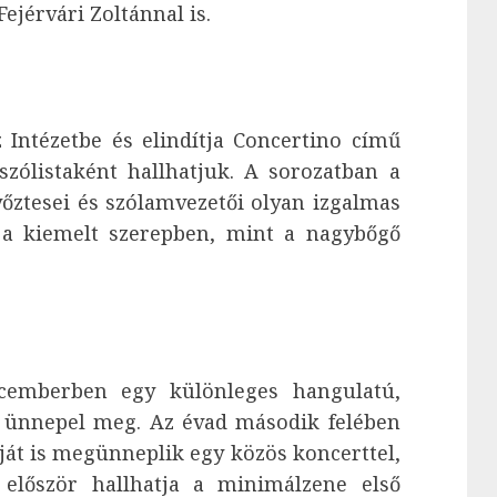
ejérvári Zoltánnal is.
z Intézetbe és elindítja Concertino című
szólistaként hallhatjuk. A sorozatban a
ztesei és szólamvezetői olyan izgalmas
a kiemelt szerepben, mint a nagybőgő
cemberben egy különleges hangulatú,
l ünnepel meg. Az évad második felében
ját is megünneplik egy közös koncerttel,
először hallhatja a minimálzene első