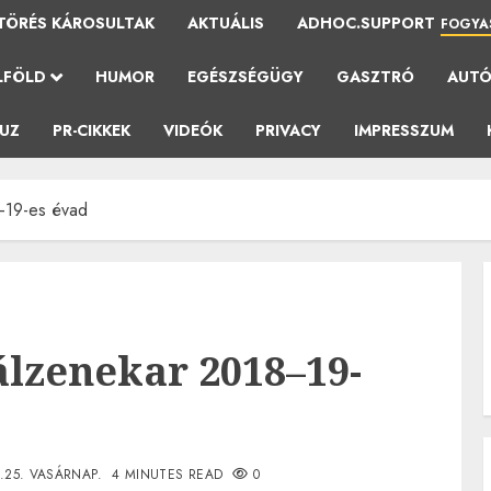
TÖRÉS KÁROSULTAK
AKTUÁLIS
ADHOC.SUPPORT
FOGYA
LFÖLD
HUMOR
EGÉSZSÉGÜGY
GASZTRÓ
AUT
AUZ
PR-CIKKEK
VIDEÓK
PRIVACY
IMPRESSZUM
–19-es évad
álzenekar 2018–19-
.25. VASÁRNAP.
4 MINUTES READ
0