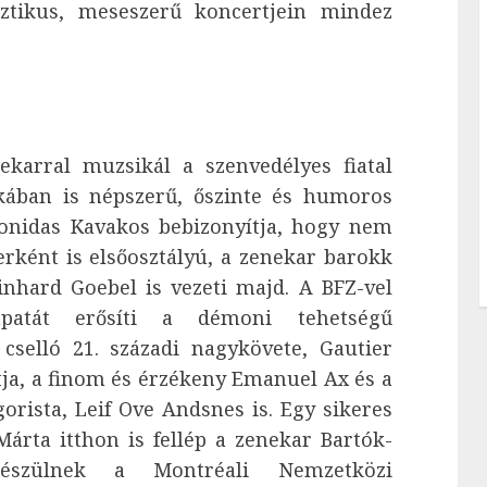
sztikus, meseszerű koncertjein mindez
ekarral muzsikál a szenvedélyes fiatal
ikában is népszerű, őszinte és humoros
onidas Kavakos bebizonyítja, hogy nem
ként is elsőosztályú, a zenekar barokk
inhard Goebel is vezeti majd. A BFZ-vel
sapatát erősíti a démoni tehetségű
cselló 21. századi nagykövete, Gautier
tja, a finom és érzékeny Emanuel Ax és a
rista, Leif Ove Andsnes is. Egy sikeres
árta itthon is fellép a zenekar Bartók-
készülnek a Montréali Nemzetközi