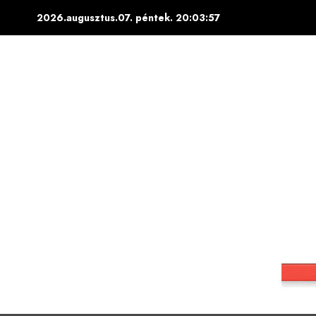
Skip
2026.augusztus.07. péntek.
20:03:58
to
content