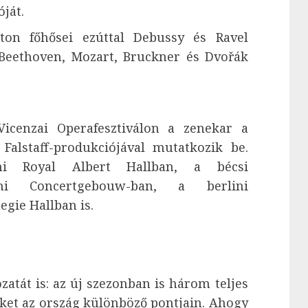
ját.
on főhősei ezúttal Debussy és Ravel
 Beethoven, Mozart, Bruckner és Dvořák
Vicenzai Operafesztiválon a zenekar a
Falstaff-produkciójával mutatkozik be.
ni Royal Albert Hallban, a bécsi
mi Concertgebouw-ban, a berlini
gie Hallban is.
zatát is: az új szezonban is három teljes
ket az ország különböző pontjain. Ahogy