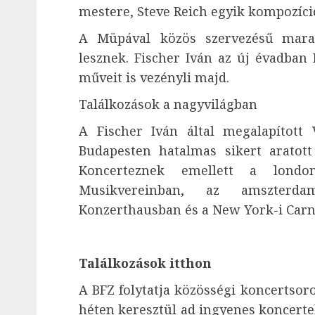
mestere, Steve Reich egyik kompozíció
A Müpával közös szervezésű marat
lesznek. Fischer Iván az új évadban
műveit is vezényli majd.
Találkozások a nagyvilágban
A Fischer Iván által megalapított 
Budapesten hatalmas sikert aratott 
Koncerteznek emellett a londo
Musikvereinban, az amszterda
Konzerthausban és a New York-i Carne
Találkozások itthon
A BFZ folytatja közösségi koncertsoro
héten keresztül ad ingyenes koncerte