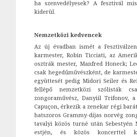
ha szenvedélyesek? A fesztivál mi
kiderül.
Nemzetközi kedvencek
Az új évadban ismét a Fesztiválzen
karmester, Robin Ticciati, az Amer
osztrák mester, Manfred Honeck; Le
csak hegedűművészként, de karmester
együttesét pedig Midori Seiler és Re
fellépő nemzetközi szólisták c
zongoraművész, Danyiil Trifonov, a 
Capuçon, érkezik a zenekar régi bará
hatszoros Grammy-díjas norvég zongo
tavalyi közös turné után Sebestyén M
estjén, és közös koncerttel 