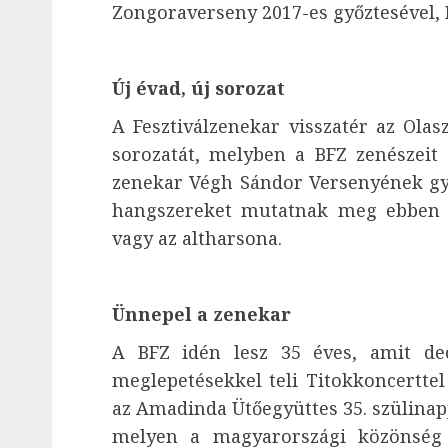
Zongoraverseny 2017-es győztesével, F
Új évad, új sorozat
A Fesztiválzenekar visszatér az Olas
sorozatát, melyben a BFZ zenészeit 
zenekar Végh Sándor Versenyének győ
hangszereket mutatnak meg ebben 
vagy az altharsona.
Ünnepel a zenekar
A BFZ idén lesz 35 éves, amit de
meglepetésekkel teli Titokkoncertte
az Amadinda Ütőegyüttes 35. szülinap
melyen a magyarországi közönség 