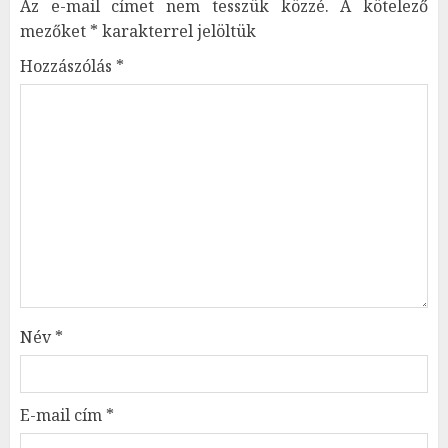
Az e-mail címet nem tesszük közzé.
A kötelező
mezőket
*
karakterrel jelöltük
Hozzászólás
*
Név
*
E-mail cím
*