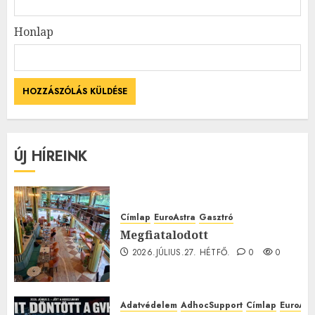
Honlap
ÚJ HÍREINK
Címlap
EuroAstra
Gasztró
Megfiatalodott
2026.JÚLIUS.27. HÉTFŐ.
0
0
Adatvédelem
AdhocSupport
Címlap
EuroAst