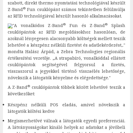
szabott, direkt thermo nyomtatási technológiával készült
®
Z-Band
Fun csuklópánt számos tekintetben felülmúlja
az RFID technológiával készült hasonló alkalmazásokat.
®
®
"A vonalkódos Z-Band
Fun és Z-Band
Splash
csuklópántok az RFID megoldásokhoz hasonlóan, de
azoknál lényegesen alacsonyabb költségek mellett teszik
lehetővé a készpénz nélküli fizetést és adatlekérdezést,."
mondta Halász Árpád, a Zebra Technologies regionális
értékesítési vezetője. „A strapabíró, vonalkóddal ellátott
csuklópántok segítségével felgyorsul a fizetés,
visszaszorul a jegyekkel történő visszaélés lehetősége,
növekszik a látogatók kényelme és elégedettsége."
®
A Z-Band
csuklópántok többek között lehetővé teszik a
következőket:
Készpénz nélküli POS eladás, amivel növekszik a
látogatók költési kedve
Megismerhetővé válnak a látogatók egyedi preferenciái.
A látványosságokat kínáló helyek az adatokat a jövőbeli