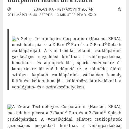
EUROASTRA - PETRÁSOVITS ZOLTÁN
2011.MÁRCIUS.30. SZERDA.
3 MINUTES READ
0
A Zebra Technologies Corporation (Nasdaq: ZBRA),
®
®
most dobta piacra a Z-Band
Fun és a Z-Band
Splash
csuklópántjait. A vonalkóddal ellátott csuklópántok
gazdaságos megoldást kínálnak a vidámparkokba,
tematikus- és aquaparkokba, sporteseményekre és
koncertekre történő beléptetésre. A többféle, élénk
színben kapható csuklópántok várhatóan komoly
feltűnést keltenek majd a különböző látnivalóknál, a
vendéglátó- és a szórakozóhelyeken.
A Zebra Technologies Corporation (Nasdaq: ZBRA),
®
®
most dobta piacra a Z-Band
Fun és a Z-Band
Splash
csuklópántjait. A vonalkóddal ellátott csuklópántok
gazdaságos megoldást kínálnak a vidámparkokba,