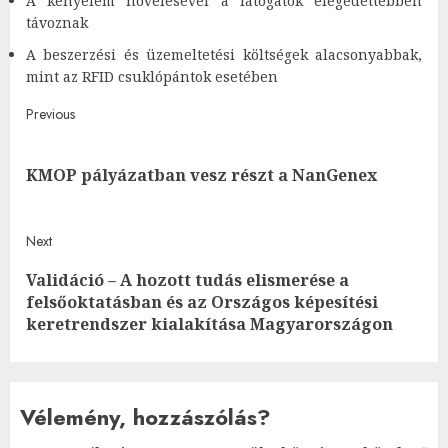
A kényelem növelésével a látogatók elégedettebben
távoznak
A beszerzési és üzemeltetési költségek alacsonyabbak,
mint az RFID csuklópántok esetében
Post
Previous
navigation
Pre
KMOP pályázatban vesz részt a NanGenex
post
Next
Validáció – A hozott tudás elismerése a
Next
felsőoktatásban és az Országos képesítési
post:
keretrendszer kialakítása Magyarországon
Vélemény, hozzászólás?