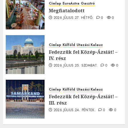
Címlap
EuroAstra
Gasztró
Megfiatalodott
2026.JÚLIUS.27. HÉTFŐ.
0
0
Címlap
Külföld
Utazási Kalauz
Fedezzük fel Közép-Ázsiát! –
IV. rész
2026.JÚLIUS.25. SZOMBAT.
0
0
Címlap
Külföld
Utazási Kalauz
Fedezzük fel Közép-Ázsiát! –
III. rész
2026.JÚLIUS.24. PÉNTEK.
0
0