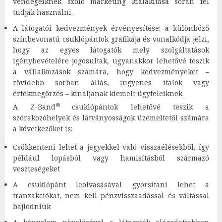
vendégeiknek szóló marketing kialakítása során fel
tudják használni.
A látogatói kedvezmények érvényesítése: a különböző
színbevonatú csuklópántok grafikája és vonalkódja jelzi,
hogy az egyes látogatók mely szolgáltatások
igénybevételére jogosultak, ugyanakkor lehetővé teszik
a vállalkozások számára, hogy kedvezményeket –
rövidebb sorban állás, ingyenes italok vagy
értékmegőrzés – kínáljanak kiemelt ügyfeleiknek.
®
A Z-Band
csuklópántok lehetővé teszik a
szórakozóhelyek és látványosságok üzemeltetői számára
a következőket is:
Csökkenteni lehet a jegyekkel való visszaélésekből, így
például lopásból vagy hamisításból származó
veszteségeket
A csuklópánt leolvasásával gyorsítani lehet a
tranzakciókat, nem kell pénzvisszaadással és váltással
bajlódniuk