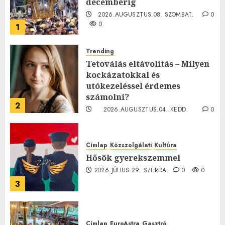
decemberig
2026.AUGUSZTUS.08. SZOMBAT.
0
0
1
Trending
Tetoválás eltávolítás – Milyen
kockázatokkal és
utókezeléssel érdemes
számolni?
2
2026.AUGUSZTUS.04. KEDD.
0
0
Címlap
Közszolgálati
Kultúra
Hősök gyerekszemmel
2026.JÚLIUS.29. SZERDA.
0
0
3
Címlap
EuroAstra
Gasztró