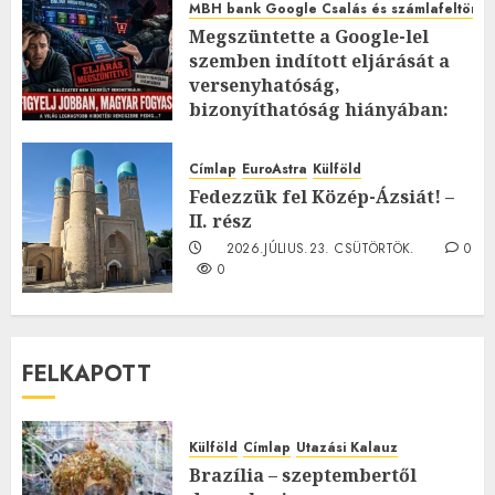
MBH bank Google Csalás és számlafeltörés 
Megszüntette a Google-lel
szemben indított eljárását a
versenyhatóság,
bizonyíthatóság hiányában:
TE mit gondolsz erről?
2026.JÚLIUS.23. CSÜTÖRTÖK.
0
Címlap
EuroAstra
Külföld
0
Fedezzük fel Közép-Ázsiát! –
II. rész
2026.JÚLIUS.23. CSÜTÖRTÖK.
0
0
FELKAPOTT
Külföld
Címlap
Utazási Kalauz
Brazília – szeptembertől