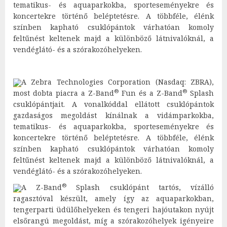
tematikus- és aquaparkokba, sporteseményekre és
koncertekre történő beléptetésre. A többféle, élénk
színben kapható csuklópántok várhatóan komoly
feltűnést keltenek majd a különböző látnivalóknál, a
vendéglátó- és a szórakozóhelyeken.
A Zebra Technologies Corporation (Nasdaq: ZBRA),
®
®
most dobta piacra a Z-Band
Fun és a Z-Band
Splash
csuklópántjait. A vonalkóddal ellátott csuklópántok
gazdaságos megoldást kínálnak a vidámparkokba,
tematikus- és aquaparkokba, sporteseményekre és
koncertekre történő beléptetésre. A többféle, élénk
színben kapható csuklópántok várhatóan komoly
feltűnést keltenek majd a különböző látnivalóknál, a
vendéglátó- és a szórakozóhelyeken.
®
A Z-Band
Splash csuklópánt tartós, vízálló
ragasztóval készült, amely így az aquaparkokban,
tengerparti üdülőhelyeken és tengeri hajóutakon nyújt
elsőrangú megoldást, míg a szórakozóhelyek igényeire