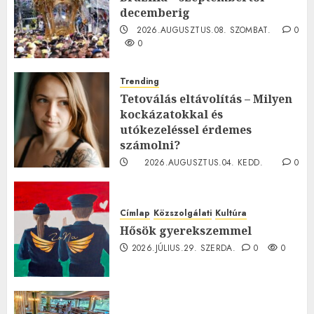
decemberig
2026.AUGUSZTUS.08. SZOMBAT.
0
0
Trending
Tetoválás eltávolítás – Milyen
kockázatokkal és
utókezeléssel érdemes
számolni?
2026.AUGUSZTUS.04. KEDD.
0
0
Címlap
Közszolgálati
Kultúra
Hősök gyerekszemmel
2026.JÚLIUS.29. SZERDA.
0
0