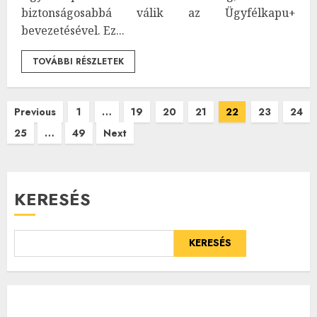
biztonságosabbá válik az Ügyfélkapu+
bevezetésével. Ez...
TOVÁBBI RÉSZLETEK
Bejegyzések
Previous
1
…
19
20
21
22
23
24
25
…
49
Next
lapozása
KERESÉS
KERESÉS