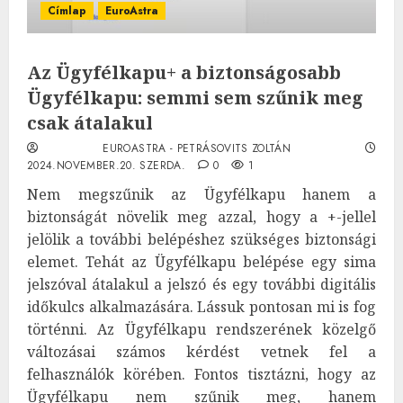
Címlap
EuroAstra
Az Ügyfélkapu+ a biztonságosabb
Ügyfélkapu: semmi sem szűnik meg
csak átalakul
EUROASTRA - PETRÁSOVITS ZOLTÁN
2024.NOVEMBER.20. SZERDA.
0
1
Nem megszűnik az Ügyfélkapu hanem a
biztonságát növelik meg azzal, hogy a +-jellel
jelölik a további belépéshez szükséges biztonsági
elemet. Tehát az Ügyfélkapu belépése egy sima
jelszóval átalakul a jelszó és egy további digitális
időkulcs alkalmazására. Lássuk pontosan mi is fog
történni. Az Ügyfélkapu rendszerének közelgő
változásai számos kérdést vetnek fel a
felhasználók körében. Fontos tisztázni, hogy az
Ügyfélkapu nem szűnik meg, hanem