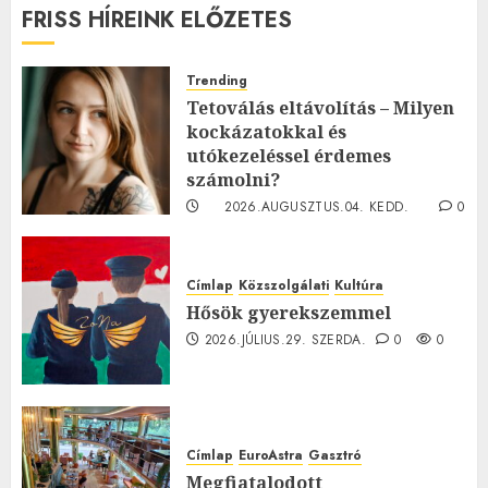
FRISS HÍREINK ELŐZETES
Trending
Tetoválás eltávolítás – Milyen
kockázatokkal és
utókezeléssel érdemes
számolni?
2026.AUGUSZTUS.04. KEDD.
0
0
Címlap
Közszolgálati
Kultúra
Hősök gyerekszemmel
2026.JÚLIUS.29. SZERDA.
0
0
Címlap
EuroAstra
Gasztró
Megfiatalodott