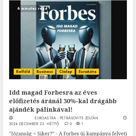
6 minutes read
Belföld
Business
Címlap
EuroAstra
Idd magad Forbesra az éves
előfizetés áránál 30%-kal drágább
ajándék pálinkával!
EUROASTRA - PETRÁSOVITS ZOLTÁN
2024.DECEMBER.23. HÉTFŐ.
0
1
"Józanság = Siker?" - A Forbes új kampánya felveti