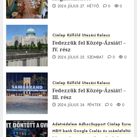
2026.JÚLIUS.27. HÉTFŐ.
0
0
Címlap
Külföld
Utazási Kalauz
Fedezzük fel Közép-Ázsiát! –
IV. rész
2026.JÚLIUS.25. SZOMBAT.
0
0
Címlap
Külföld
Utazási Kalauz
Fedezzük fel Közép-Ázsiát! –
III. rész
2026.JÚLIUS.24. PÉNTEK.
0
0
Adatvédelem
AdhocSupport
Címlap
EuroAst
MBH bank Google Csalás és számlafeltörés 