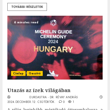
TOVÁBBI RÉSZLETEK
6 minutes read
Címlap
Gasztró
Utazás az ízek világában
EUROASTRA - DR. RÉVAY ANDRÁS
2024.DECEMBER.12. CSÜTÖRTÖK.
0
1
A világ leginkább mértékadó étteremkalauza, a