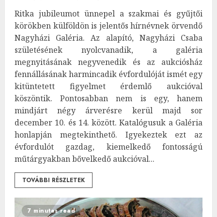
Ritka jubileumot ünnepel a szakmai és gyűjtői
körökben külföldön is jelentős hírnévnek örvendő
Nagyházi Galéria. Az alapító, Nagyházi Csaba
születésének nyolcvanadik, a galéria
megnyitásának negyvenedik és az aukciósház
fennállásának harmincadik évfordulóját ismét egy
kitüntetett figyelmet érdemlő aukcióval
köszöntik. Pontosabban nem is egy, hanem
mindjárt négy árverésre kerül majd sor
december 10. és 14. között. Katalógusuk a Galéria
honlapján megtekinthető. Igyekeztek ezt az
évfordulót gazdag, kiemelkedő fontosságú
műtárgyakban bővelkedő aukcióval...
TOVÁBBI RÉSZLETEK
7 minutes read