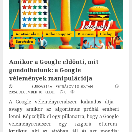
Adatvédelem
AdhocSupport
Business
Címlap
EuroAstra
Amikor a Google eldönti, mit
gondolhatunk: a Google
vélemények manipulációja
EUROASTRA - PETRÁSOVITS ZOLTÁN
2024.DECEMBER.10. KEDD.
0
1
A Google véleményrendszer kalandos útja -
avagy amikor az algoritmus próbál emberi
lenni. Képzeljük el egy pillanatra, hogy a Google
véleményrendszer egy szigorú étterem-
kritikus, aki az ajtóban áll és azt mondja: