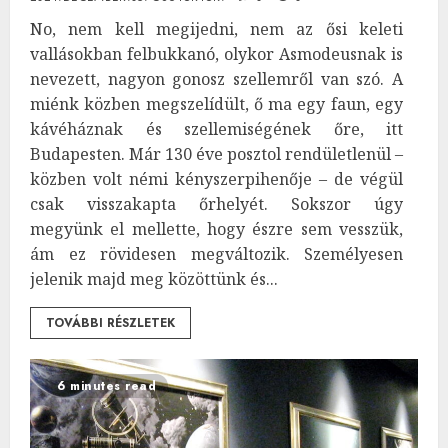
No, nem kell megijedni, nem az ősi keleti
vallásokban felbukkanó, olykor Asmodeusnak is
nevezett, nagyon gonosz szellemről van szó. A
miénk közben megszelídült, ő ma egy faun, egy
kávéháznak és szellemiségének őre, itt
Budapesten. Már 130 éve posztol rendületlenül –
közben volt némi kényszerpihenője – de végül
csak visszakapta őrhelyét. Sokszor úgy
megyünk el mellette, hogy észre sem vesszük,
ám ez rövidesen megváltozik. Személyesen
jelenik majd meg közöttünk és...
TOVÁBBI RÉSZLETEK
6 minutes read