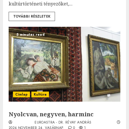
kultúrtörténeti tényezőket,...
TOVÁBBI RÉSZLETEK
5 minutes read
Címlap
Kultúra
Nyolcvan, negyven, harminc
EUROASTRA - DR. RÉVAY ANDRÁS
2024.NOVEMBER.24. VASÁRNAP.
0
1