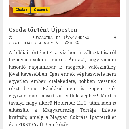
Címlap
Gasztró
Csoda történt Újpesten
EUROASTRA - DR. RÉVAY ANDRÁS
2024.DECEMBER.14. SZOMBAT.
0
1
A bibliai történetet a víz borrá változtatásáról
bizonyára sokan ismerik. Ám azt, hogy valami
hasonló napjainkban is megesik, valószínűleg
jóval kevesebben. Igaz ennek véghezvitele nem
egyetlen ember cselekedete, többen vesznek
részt benne. Ráadásul nem is éppen csak
egyszer, már másodszor vitték véghez! Mert a
tavalyi, nagy sikerű Notorious F.I.G. után, idén is
elkészült a Magyarország Tortája ihlette
kraftsör, amely a Magyar Cukrász Ipartestület
és a FIRST Craft Beer közös...