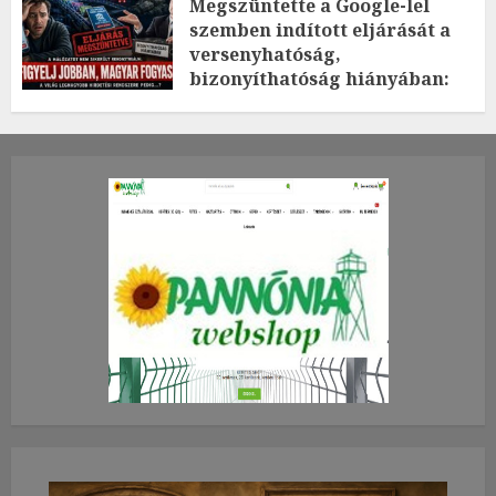
Megszüntette a Google-lel
szemben indított eljárását a
versenyhatóság,
bizonyíthatóság hiányában:
TE mit gondolsz erről?
2026.JÚLIUS.23. CSÜTÖRTÖK.
0
0