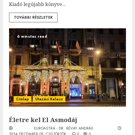
Kiadó legújabb könyve...
TOVÁBBI RÉSZLETEK
6 minutes read
Címlap
Utazási Kalauz
Életre kel El Asmodáj
EUROASTRA - DR. RÉVAY ANDRÁS
2024.DECEMBER.05. CSÜTÖRTÖK.
0
0