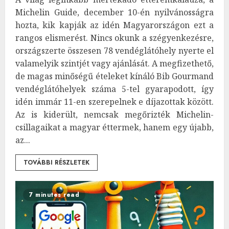
Michelin Guide, december 10-én nyilvánosságra
hozta, kik kapják az idén Magyarországon ezt a
rangos elismerést. Nincs okunk a szégyenkezésre,
országszerte összesen 78 vendéglátóhely nyerte el
valamelyik szintjét vagy ajánlását. A megfizethető,
de magas minőségű ételeket kínáló Bib Gourmand
vendéglátóhelyek száma 5-tel gyarapodott, így
idén immár 11-en szerepelnek e díjazottak között.
Az is kiderült, nemcsak megőrizték Michelin-
csillagaikat a magyar éttermek, hanem egy újabb,
az...
TOVÁBBI RÉSZLETEK
7 minutes read