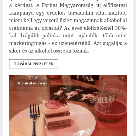
a kérdést. A Forbes Magyarország új előfizetési
kampánya egy érdekes társadalmi vitát indított:
miért kell egy vezető üzleti magazinnak alkohollal
csábítania az olvasóit? Az éves előfizetésnél 30%-
kal drágább pálinka mint "ajándék" több mint
marketingfogás - ez üzenetértékű. Azt sugallja: a
siker és az alkohol összetartoznak.
TOVÁBBI RÉSZLETEK
4 minutes read