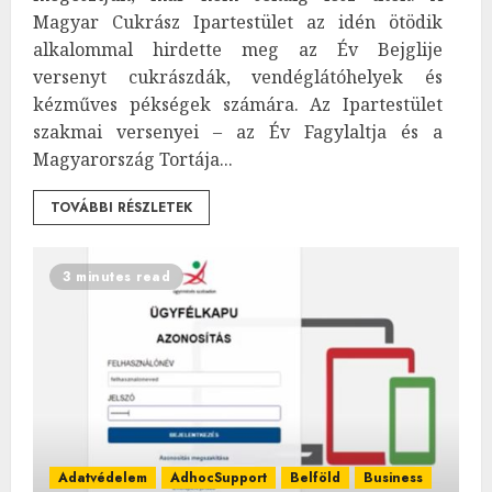
Magyar Cukrász Ipartestület az idén ötödik
alkalommal hirdette meg az Év Bejglije
versenyt cukrászdák, vendéglátóhelyek és
kézműves pékségek számára. Az Ipartestület
szakmai versenyei – az Év Fagylaltja és a
Magyarország Tortája...
TOVÁBBI RÉSZLETEK
3 minutes read
Adatvédelem
AdhocSupport
Belföld
Business