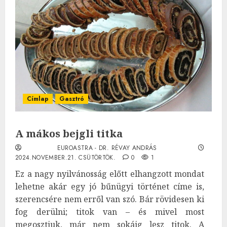
Címlap
Gasztró
A mákos bejgli titka
EUROASTRA - DR. RÉVAY ANDRÁS
2024.NOVEMBER.21. CSÜTÖRTÖK.
0
1
Ez a nagy nyilvánosság előtt elhangzott mondat
lehetne akár egy jó bűnügyi történet címe is,
szerencsére nem erről van szó. Bár rövidesen ki
fog derülni; titok van – és mivel most
megosztjuk, már nem sokáig lesz titok. A