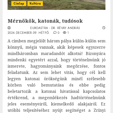
Címlap
Kultúra
Mérnökök, katonák, tudósok
EUROASTRA - DR. RÉVAY ANDRÁS
2024.DECEMBER.09. HÉTFŐ.
0
1
A címben megjelölt három pálya külön-külön sem
könnyű, mégis vannak, akik képesek egyszerre
mindháromban maradandót alkotni! Bizonyára
mindenki egyetért azzal, hogy történelmünk jó
ismerete, hagyományaink megőrzése, fontos
feladatunk. Az sem lehet vitás, hogy cél kell
legyen katonai örökségünk minél szélesebb
körben való bemutatása és ebbe pedig
beletartozik a katonai hivatással kapcsolatos
értékrend, a megemlékezés hadtörténelmünk
jeles eseményeiről, kiemelkedő alakjairól. Ez
utóbbi teljesítéséhez nyújt segítséget a Zrínyi