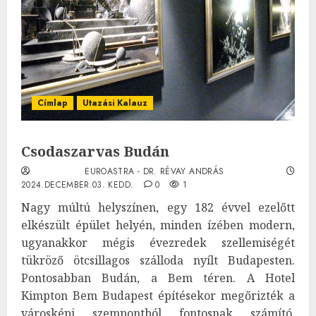
Címlap
Utazási Kalauz
Csodaszarvas Budán
EUROASTRA - DR. RÉVAY ANDRÁS
2024.DECEMBER.03. KEDD.
0
1
Nagy múltú helyszínen, egy 182 évvel ezelőtt
elkészült épület helyén, minden ízében modern,
ugyanakkor mégis évezredek szellemiségét
tükröző ötcsillagos szálloda nyílt Budapesten.
Pontosabban Budán, a Bem téren. A Hotel
Kimpton Bem Budapest építésekor megőrizték a
városképi szempontból fontosnak számító,