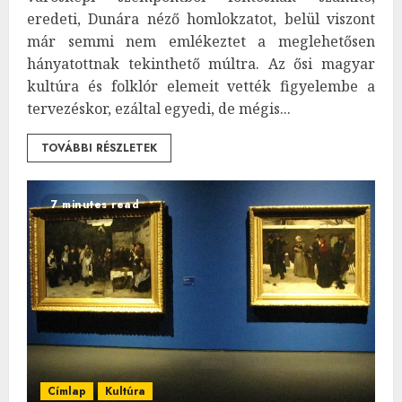
eredeti, Dunára néző homlokzatot, belül viszont
már semmi nem emlékeztet a meglehetősen
hányatottnak tekinthető múltra. Az ősi magyar
kultúra és folklór elemeit vették figyelembe a
tervezéskor, ezáltal egyedi, de mégis...
TOVÁBBI RÉSZLETEK
7 minutes read
Címlap
Kultúra