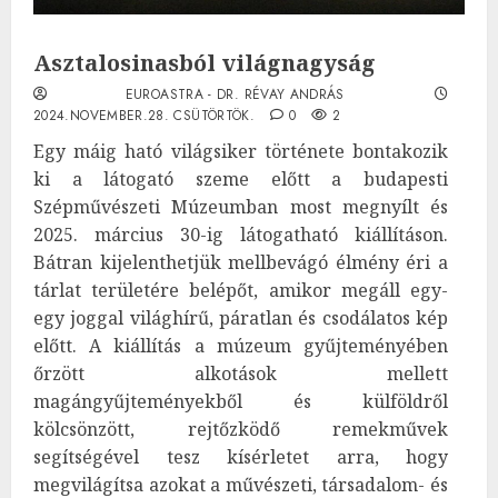
Asztalosinasból világnagyság
EUROASTRA - DR. RÉVAY ANDRÁS
2024.NOVEMBER.28. CSÜTÖRTÖK.
0
2
Egy máig ható világsiker története bontakozik
ki a látogató szeme előtt a budapesti
Szépművészeti Múzeumban most megnyílt és
2025. március 30-ig látogatható kiállításon.
Bátran kijelenthetjük mellbevágó élmény éri a
tárlat területére belépőt, amikor megáll egy-
egy joggal világhírű, páratlan és csodálatos kép
előtt. A kiállítás a múzeum gyűjteményében
őrzött alkotások mellett
magángyűjteményekből és külföldről
kölcsönzött, rejtőzködő remekművek
segítségével tesz kísérletet arra, hogy
megvilágítsa azokat a művészeti, társadalom- és