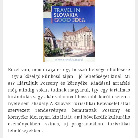
Közel van, nem drága és egy hosszú hétvége eltöltésére
– így a közelgő Pünkösd táján – jó lehetőséget kínál. Mi
az? Eláruljuk: Pozsony és környéke. Ráadásul arrafelé
még mindig sokan tudnak magyarul, így egy tartalmas
kirándulás vagy akár valamivel hosszabb körút esetén a
nyelv sem akadály. A Szlovák Turisztikai Képviselet által
szervezett rendezvényen bemutatták Pozsony és
környéke idei nyári kínálatát, ami bővelkedik kulturális
eseményekben, színes, új programokban, turisztikai
lehetőségekben.