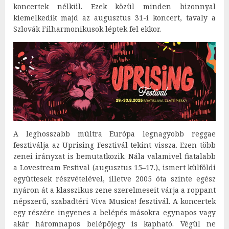
koncertek nélkül. Ezek közül minden bizonnyal
kiemelkedik majd az augusztus 31-i koncert, tavaly a
Szlovák Filharmonikusok léptek fel ekkor.
A leghosszabb múltra Európa legnagyobb reggae
fesztiválja az Uprising Fesztivál tekint vissza. Ezen több
zenei irányzat is bemutatkozik. Nála valamivel fiatalabb
a Lovestream Festival (augusztus 15–17.), ismert külföldi
együttesek részvételével, illetve 2005 óta szinte egész
nyáron át a klasszikus zene szerelmeseit várja a roppant
népszerű, szabadtéri Viva Musica! fesztivál. A koncertek
egy részére ingyenes a belépés másokra egynapos vagy
akár háromnapos belépőjegy is kapható. Végül ne