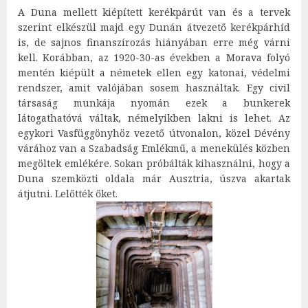
A Duna mellett kiépített kerékpárút van és a tervek
szerint elkészül majd egy Dunán átvezető kerékpárhíd
is, de sajnos finanszírozás hiányában erre még várni
kell. Korábban, az 1920-30-as években a Morava folyó
mentén kiépült a németek ellen egy katonai, védelmi
rendszer, amit valójában sosem használtak. Egy civil
társaság munkája nyomán ezek a bunkerek
látogathatóvá váltak, némelyikben lakni is lehet. Az
egykori Vasfüggönyhöz vezető útvonalon, közel Dévény
várához van a Szabadság Emlékmű, a menekülés közben
megöltek emlékére. Sokan próbálták kihasználni, hogy a
Duna szemközti oldala már Ausztria, úszva akartak
átjutni. Lelőtték őket.