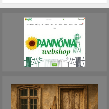
TE mit gondolsz erről?
2026.JÚLIUS.23. CSÜTÖRTÖK.
0
0