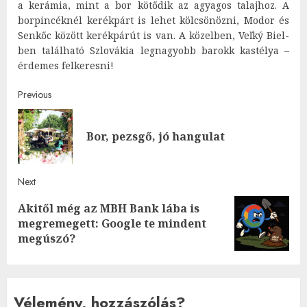
a kerámia, mint a bor kötődik az agyagos talajhoz. A
borpincéknél kerékpárt is lehet kölcsönözni, Modor és
Senkőc között kerékpárút is van. A közelben, Veľký Biel-
ben található Szlovákia legnagyobb barokk kastélya –
érdemes felkeresni!
Post
Previous
navigation
Pre
Bor, pezsgő, jó hangulat
post
Next
Akitől még az MBH Bank lába is
Next
megremegett: Google te mindent
post:
megúszó?
Vélemény, hozzászólás?