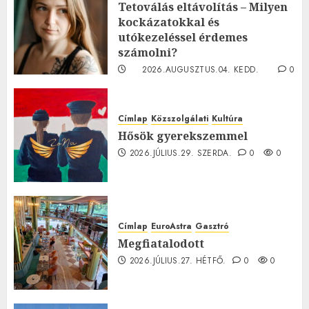
Tetoválás eltávolítás – Milyen
kockázatokkal és
utókezeléssel érdemes
számolni?
2026.AUGUSZTUS.04. KEDD.
0
0
Címlap
Közszolgálati
Kultúra
Hősök gyerekszemmel
2026.JÚLIUS.29. SZERDA.
0
0
Címlap
EuroAstra
Gasztró
Megfiatalodott
2026.JÚLIUS.27. HÉTFŐ.
0
0