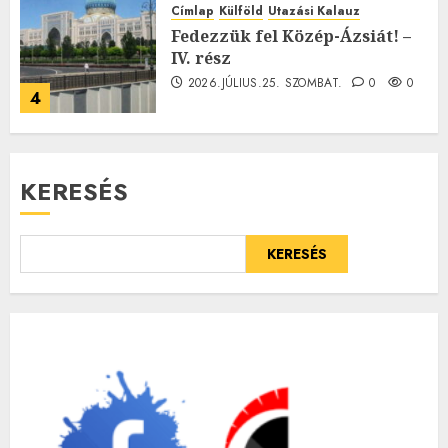
Címlap
Külföld
Utazási Kalauz
Fedezzük fel Közép-Ázsiát! –
IV. rész
2026.JÚLIUS.25. SZOMBAT.
0
0
4
KERESÉS
KERESÉS