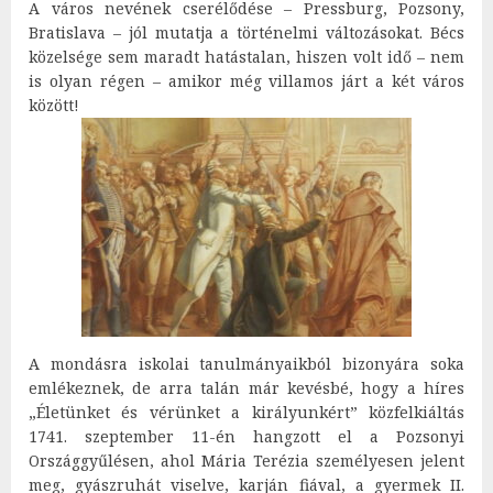
A város nevének cserélődése – Pressburg, Pozsony,
Bratislava – jól mutatja a történelmi változásokat. Bécs
közelsége sem maradt hatástalan, hiszen volt idő – nem
is olyan régen – amikor még villamos járt a két város
között!
A mondásra iskolai tanulmányaikból bizonyára soka
emlékeznek, de arra talán már kevésbé, hogy a híres
„Életünket és vérünket a királyunkért” közfelkiáltás
1741. szeptember 11-én hangzott el a Pozsonyi
Országgyűlésen, ahol Mária Terézia személyesen jelent
meg, gyászruhát viselve, karján fiával, a gyermek II.