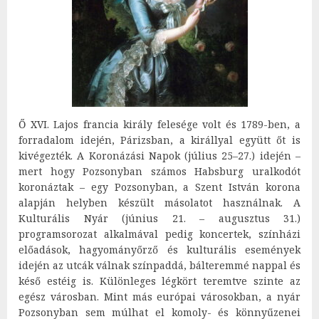
Ő XVI. Lajos francia király felesége volt és 1789-ben, a
forradalom idején, Párizsban, a királlyal együtt őt is
kivégezték. A Koronázási Napok (július 25–27.) idején –
mert hogy Pozsonyban számos Habsburg uralkodót
koronáztak – egy Pozsonyban, a Szent István korona
alapján helyben készült másolatot használnak. A
Kulturális Nyár (június 21. – augusztus 31.)
programsorozat alkalmával pedig koncertek, színházi
előadások, hagyományőrző és kulturális események
idején az utcák válnak színpaddá, bálteremmé nappal és
késő estéig is. Különleges légkört teremtve szinte az
egész városban. Mint más európai városokban, a nyár
Pozsonyban sem múlhat el komoly- és könnyűzenei