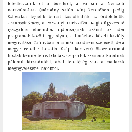
feledkezzünk el a borokról, a Várban a Nemzeti
Borszalonban (Národný salón vín) keretében pedig
Szlovákia legjobb borait kóstolhatják az érdeklődők.
Frantisek Stano
, a Pozsonyi Turisztikai Régió ügyvezető
igazgatója elmondta: újdonságnak számít az idei
programok között egy olyan, a határhoz közeli kastély
megnyitása, Csúnyban, ami már majdnem szétesett, de a
megye rendbe hozatta. Szép, korszerű ökocentrumot
hoztak benne létre. Iskolák, csoportok számara kínálnak
például kirándulást, ahol lehetőség van a madarak
megfigyelésére, hajókról.