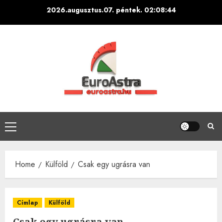
Skip
2026.augusztus.07. péntek.
02:08:45
to
content
Primary
Menu
Home
Külföld
Csak egy ugrásra van
Címlap
Külföld
Csak egy ugrásra van