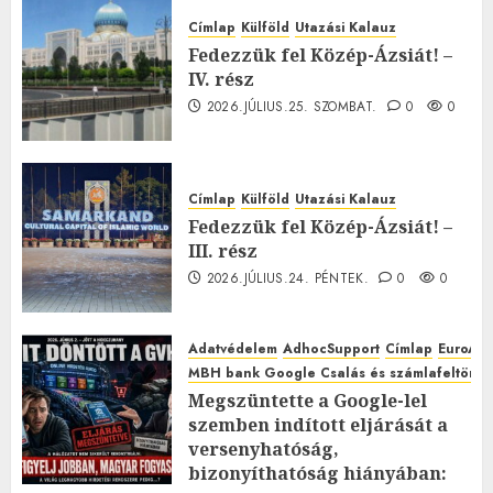
Címlap
Külföld
Utazási Kalauz
Fedezzük fel Közép-Ázsiát! –
IV. rész
2026.JÚLIUS.25. SZOMBAT.
0
0
Címlap
Külföld
Utazási Kalauz
Fedezzük fel Közép-Ázsiát! –
III. rész
2026.JÚLIUS.24. PÉNTEK.
0
0
Adatvédelem
AdhocSupport
Címlap
EuroAst
MBH bank Google Csalás és számlafeltörés 
Megszüntette a Google-lel
szemben indított eljárását a
versenyhatóság,
bizonyíthatóság hiányában: