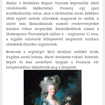
Buday
, a Bratislava Region Tourism képviselője adott
részletesebb tájékoztatást. Pozsony egy igazi
multikulturális város, ahol a történelem során békében
éltek együtt csehek, szlovákok, magyarok és zsidók. A
szinte már klasszikusnak számító rendezvényeiket
minden évben megtartják. Kiemelkedőnek számít a
Shakespeare Ünnepségek (július 6. – augusztus 5.) sora,
a legjobb színészek fellépésével megtartott színházi
előadások ilyenkor ingyenesek.
Nemcsak a segítséget kérő királynő emlékét őrzik,
tragikus sorsú leánya,
Marie Antoinette
ruháit, bútorait,
képeit és más személyes tárgyait a Pozsonyi vár
lovagtermében tekinthetik meg a látogatók.