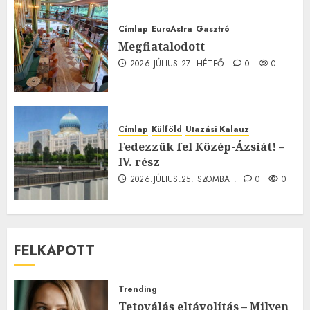
Címlap
EuroAstra
Gasztró
Megfiatalodott
2026.JÚLIUS.27. HÉTFŐ.
0
0
Címlap
Külföld
Utazási Kalauz
Fedezzük fel Közép-Ázsiát! –
IV. rész
2026.JÚLIUS.25. SZOMBAT.
0
0
FELKAPOTT
Trending
Tetoválás eltávolítás – Milyen