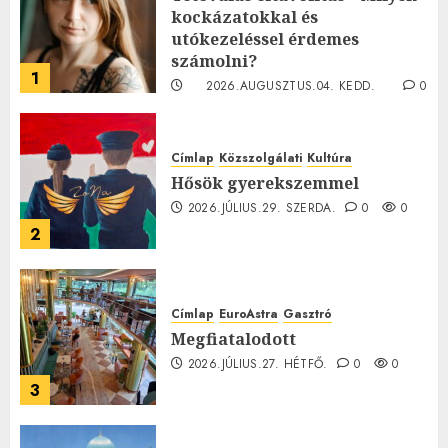
kockázatokkal és
utókezeléssel érdemes
számolni?
1
2026.AUGUSZTUS.04. KEDD.
0
0
Címlap
Közszolgálati
Kultúra
Hősök gyerekszemmel
2026.JÚLIUS.29. SZERDA.
0
0
2
Címlap
EuroAstra
Gasztró
Megfiatalodott
2026.JÚLIUS.27. HÉTFŐ.
0
0
3