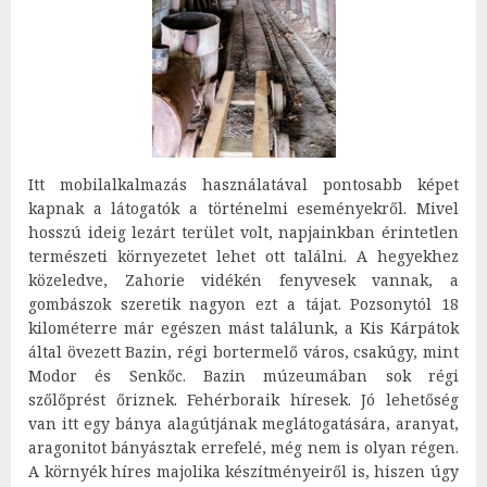
Itt mobilalkalmazás használatával pontosabb képet
kapnak a látogatók a történelmi eseményekről. Mivel
hosszú ideig lezárt terület volt, napjainkban érintetlen
természeti környezetet lehet ott találni. A hegyekhez
közeledve, Zahorie vidékén fenyvesek vannak, a
gombászok szeretik nagyon ezt a tájat. Pozsonytól 18
kilométerre már egészen mást találunk, a Kis Kárpátok
által övezett Bazin, régi bortermelő város, csakúgy, mint
Modor és Senkőc. Bazin múzeumában sok régi
szőlőprést őriznek. Fehérboraik híresek. Jó lehetőség
van itt egy bánya alagútjának meglátogatására, aranyat,
aragonitot bányásztak errefelé, még nem is olyan régen.
A környék híres majolika készítményeiről is, hiszen úgy