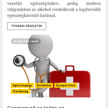
veszélyt egészségünkre, pedig modern
világunkban az alkohol rendelkezik a legdurvább
egészségkárosító hatással.
TOVÁBBI RÉSZLETEK
4 minutes read
Egészségügy
EuroAstra
Európai Unió
Gazdaság
Gyorsan nő az igény az