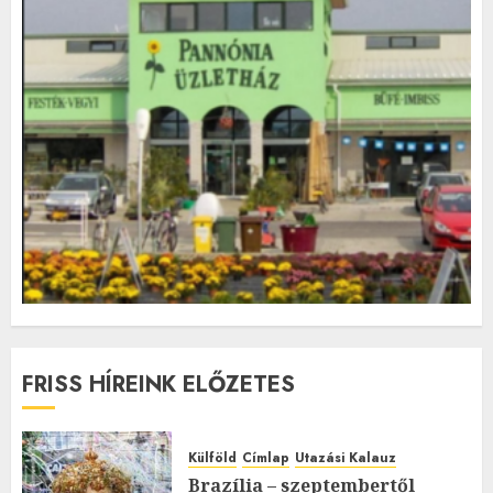
FRISS HÍREINK ELŐZETES
Külföld
Címlap
Utazási Kalauz
Brazília – szeptembertől