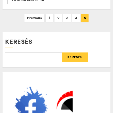
Bejegyzések
Previous
1
2
3
4
5
lapozása
KERESÉS
KERESÉS