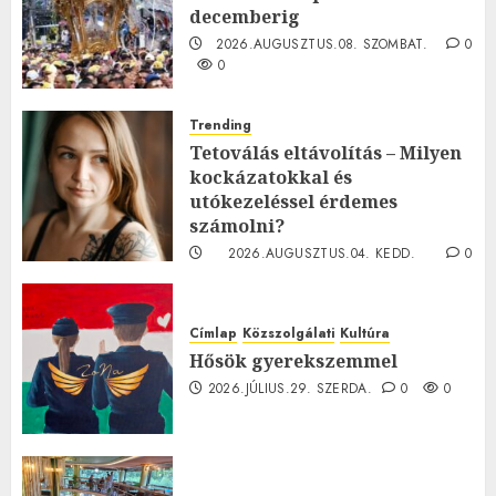
decemberig
2026.AUGUSZTUS.08. SZOMBAT.
0
0
Trending
Tetoválás eltávolítás – Milyen
kockázatokkal és
utókezeléssel érdemes
számolni?
2026.AUGUSZTUS.04. KEDD.
0
0
Címlap
Közszolgálati
Kultúra
Hősök gyerekszemmel
2026.JÚLIUS.29. SZERDA.
0
0