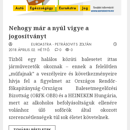
Autó
Egészségügy
EuroAstra
Jog
Nehogy már a nyúl vigye a
jogosítványt
EUROASTRA - PETRÁSOVITS ZOLTÁN
2018.ÁPRILIS.02. HÉTFŐ.
0
0
Tízből egy halálos közúti balesetet ittas
járművezetők okoznak – ennek a felelőtlen
„műfajnak” a veszélyeire és következményeire
hívja fel a figyelmet az Országos Rendőr-
főkapitányság-Országos Balesetmegelőzési
Bizottság (ORFK-OBB) és a HEINEKEN Hungária,
mert az alkoholos befolyásoltságuk ellenére
volánhoz ülő sofőrök által okozott
szerencsétlenségek túl sok életet követelnek.
TOVÁBBI RÉSZLETEK