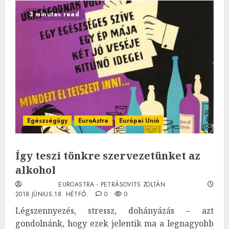
3 minutes read
Egészségügy
EuroAstra
Európai Unió
Így teszi tönkre szervezetünket az
alkohol
EUROASTRA - PETRÁSOVITS ZOLTÁN
2018.JÚNIUS.18. HÉTFŐ.
0
0
Légszennyezés, stressz, dohányázás – azt
gondolnánk, hogy ezek jelentik ma a legnagyobb