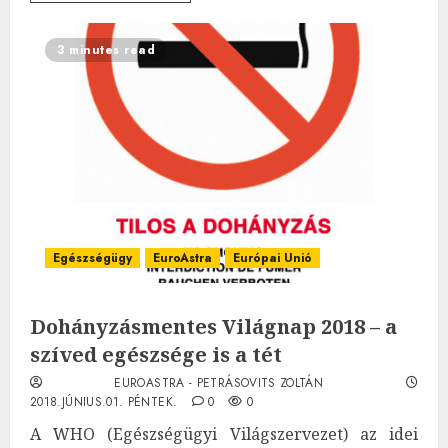
3 minutes read
Egészségügy
EuroAstra
Európai Unió
Dohányzásmentes Világnap 2018 – a
szíved egészsége is a tét
EUROASTRA - PETRÁSOVITS ZOLTÁN
2018.JÚNIUS.01. PÉNTEK.
0
0
A WHO (Egészségügyi Világszervezet) az idei