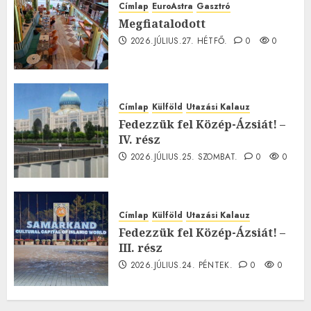
Címlap
EuroAstra
Gasztró
Megfiatalodott
2026.JÚLIUS.27. HÉTFŐ.
0
0
Címlap
Külföld
Utazási Kalauz
Fedezzük fel Közép-Ázsiát! –
IV. rész
2026.JÚLIUS.25. SZOMBAT.
0
0
Címlap
Külföld
Utazási Kalauz
Fedezzük fel Közép-Ázsiát! –
III. rész
2026.JÚLIUS.24. PÉNTEK.
0
0