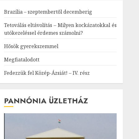
Brazília – szeptembertől decemberig
Tetoválás eltávolítás – Milyen kockázatokkal és
utókezeléssel érdemes számolni?
Hősök gyerekszemmel
Megfiatalodott
Fedezzük fel Közép-Ázsiát! – IV. rész
PANNÓNIA ÜZLETHÁZ