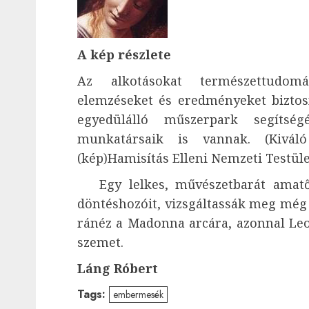
A kép részlete
Az alkotásokat természettudomá
elemzéseket és eredményeket biztosít
egyedülálló műszerpark segíts
munkatársaik is vannak. (Kivál
(kép)Hamisítás Elleni Nemzeti Testület
Egy lelkes, művészetbarát amatő
döntéshozóit, vizsgáltassák meg még e
ránéz a Madonna arcára, azonnal Leon
szemet.
Láng Róbert
Tags:
embermesék