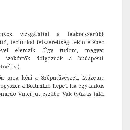
nyos vizsgálattal a legkorszerűbb
ó, technikai felszereltség tekintetében
égével elemzik. Úgy tudom, magyar
ó szakértők dolgoznak a budapesti
nél is.)
r, arra kéri a Szépművészeti Múzeum
gyszer a Boltraffio-képet. Ha egy laikus
ardo Vinci jut eszébe. Vak tyúk is talál