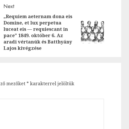
Next
„Requiem aeternam dona eis
Previous
Domine, et lux perpetua
luceat eis — requiescant in
Next
post:
pace” 1849. október 6. Az
post:
aradi vértanúk és Batthyány
Lajos kivégzése
ező mezőket
*
karakterrel jelöltük