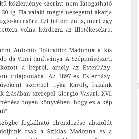
ekű közleménye szerint nem látogatható
 30-ig. Ha valaki mégis nézegetni akarja
gle-keresőre. Ezt tettem én is, mert egy
ettem volna kérdezni az illetékesekre,
ni Antonio Boltraffio: Madonna a kis
rdo da Vinci tanítványa. A Szépművészeti
kozott a képről, amely az Esterházy-
am tulajdonába. Az 1897-es Esterházy-
veként szerepel. Lyka Károly, hazánk
 írásában szerepel Giorgio Vasari, XVI.
rténész doyen könyvében, hogy ez a kép
ű”.
ögbe foglalható elrendezése abszolút
ndoljunk csak a Sziklás Madonna és a