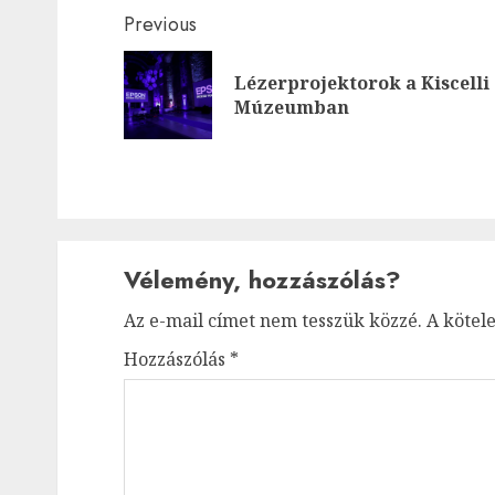
Post
Previous
navigation
Lézerprojektorok a Kiscelli
Múzeumban
Vélemény, hozzászólás?
Az e-mail címet nem tesszük közzé.
A kötel
Hozzászólás
*