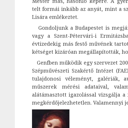
Mester más, hasonló képere. A gye
telt formái inkább az anyát, mint a 
Lisára emlékeztet.
Gondoljunk a Budapestet is megjár
vagy a Szent-Pétervári-i Ermitázs
évtizedekig más festő művének tarto
kétséget kizáróan megállapították, h
Genfben működik egy szervezet 2005
Szépművészeti Szakértő Intézet (FAEI
tulajdonosi véleményt, galériák, a
műszerek mérési adataival, valam
alátámasztott igazolással vizsgálja a
megkérdőjelezhetetlen. Valamennyi j