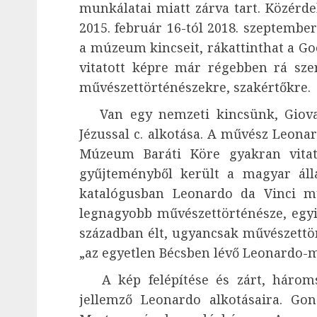
munkálatai miatt zárva tart. Közérd
2015. február 16-tól 2018. szeptember
a múzeum kincseit, rákattinthat a Goo
vitatott képre már régebben rá szer
művészettörténészekre, szakértőkre.
Van egy nemzeti kincsünk, Giovan
Jézussal c. alkotása. A művész Leona
Múzeum Baráti Köre gyakran vitat
gyűjteményből került a magyar áll
katalógusban Leonardo da Vinci mű
legnagyobb művészettörténésze, egyik
században élt, ugyancsak művészettö
„az egyetlen Bécsben lévő Leonardo-m
A kép felépítése és zárt, háromsz
jellemző Leonardo alkotásaira. Go