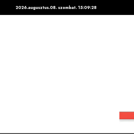
Skip
2026.augusztus.08. szombat.
15:09:29
to
content