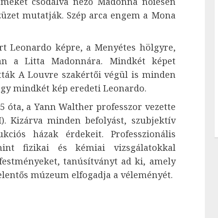
rmekét csodálva néző Madonna nőiesen
szüzet mutatják. Szép arca engem a Mona
t Leonardo képre, a Menyétes hölgyre,
ban a Litta Madonnára. Mindkét képet
tták A Louvre szakértői végül is minden
ogy mindkét kép eredeti Leonardo.
 óta, a Yann Walther professzor vezette
). Kizárva minden befolyást, szubjektív
ukciós házak érdekeit. Professzionális
int fizikai és kémiai vizsgálatokkal
 festményeket, tanúsítványt ad ki, amely
elentős múzeum elfogadja a véleményét.