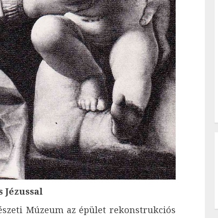
s Jézussal
észeti Múzeum az épület rekonstrukciós