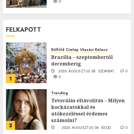
0
FELKAPOTT
Külföld
Címlap
Utazási Kalauz
Brazília – szeptembertől
decemberig
2026.AUGUSZTUS.08. SZOMBAT.
0
0
1
Trending
Tetoválás eltávolítás – Milyen
kockázatokkal és
utókezeléssel érdemes
számolni?
2
2026.AUGUSZTUS.04. KEDD.
0
0