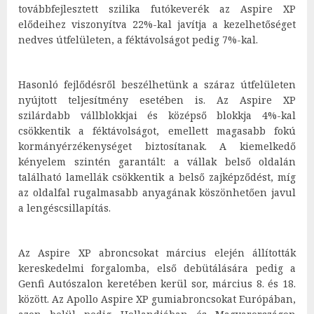
továbbfejlesztett szilika futókeverék az Aspire XP
elődeihez viszonyítva 22%-kal javítja a kezelhetőséget
nedves útfelületen, a féktávolságot pedig 7%-kal.
Hasonló fejlődésről beszélhetünk a száraz útfelületen
nyújtott teljesítmény esetében is. Az Aspire XP
szilárdabb vállblokkjai és középső blokkja 4%-kal
csökkentik a féktávolságot, emellett magasabb fokú
kormányérzékenységet biztosítanak. A kiemelkedő
kényelem szintén garantált: a vállak belső oldalán
található lamellák csökkentik a belső zajképződést, míg
az oldalfal rugalmasabb anyagának köszönhetően javul
a lengéscsillapítás.
Az Aspire XP abroncsokat március elején állították
kereskedelmi forgalomba, első debütálására pedig a
Genfi Autószalon keretében kerül sor, március 8. és 18.
között. Az Apollo Aspire XP gumiabroncsokat Európában,