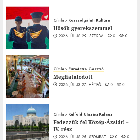
0
Címlap
Közszolgálati
Kultúra
Hősök gyerekszemmel
2026.JÚLIUS.29. SZERDA.
0
0
Címlap
EuroAstra
Gasztró
Megfiatalodott
2026.JÚLIUS.27. HÉTFŐ.
0
0
Címlap
Külföld
Utazási Kalauz
Fedezzük fel Közép-Ázsiát! –
IV. rész
2026.JÚLIUS.25. SZOMBAT.
0
0