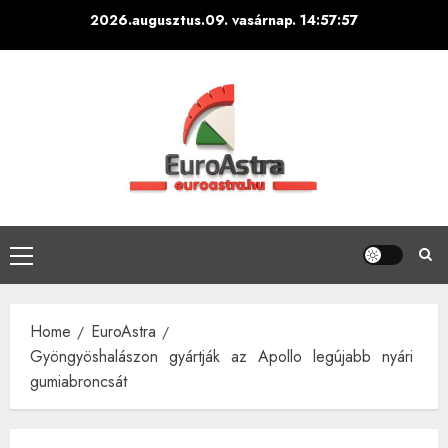
Skip
2026.augusztus.09. vasárnap.
14:57:58
to
content
Primary
Menu
Home
EuroAstra
Gyöngyöshalászon gyártják az Apollo legújabb nyári
gumiabroncsát