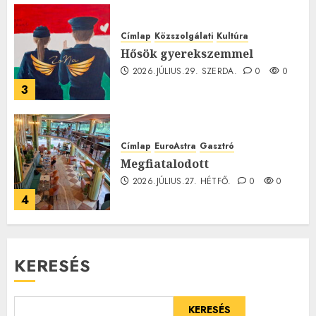
Címlap
Közszolgálati
Kultúra
Hősök gyerekszemmel
2026.JÚLIUS.29. SZERDA.
0
0
3
Címlap
EuroAstra
Gasztró
Megfiatalodott
2026.JÚLIUS.27. HÉTFŐ.
0
0
4
KERESÉS
KERESÉS