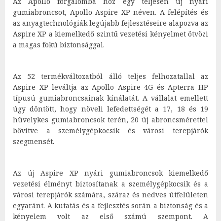
Az Apollo forgalomba hoz egy teljesen új nyári
gumiabroncsot, Apollo Aspire XP néven. A felépítés és
az anyagtechnológiák legújabb fejlesztéseire alapozva az
Aspire XP a kiemelkedő szintű vezetési kényelmet ötvözi
a magas fokú biztonsággal.
Az 52 termékváltozatból álló teljes felhozatallal az
Aspire XP leváltja az Apollo Aspire 4G és Apterra HP
típusú gumiabroncsainak kínálatát. A vállalat emellett
úgy döntött, hogy növeli lefedettségét a 17, 18 és 19
hüvelykes gumiabroncsok terén, 20 új abroncsmérettel
bővítve a személygépkocsik és városi terepjárók
szegmensét.
Az új Aspire XP nyári gumiabroncsok kiemelkedő
vezetési élményt biztosítanak a személygépkocsik és a
városi terepjárók számára, száraz és nedves útfelületen
egyaránt. A kutatás és a fejlesztés során a biztonság és a
kényelem volt az első számú szempont. A