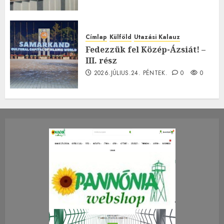
Címlap
Külföld
Utazási Kalauz
Fedezzük fel Közép-Ázsiát! –
III. rész
2026.JÚLIUS.24. PÉNTEK.
0
0