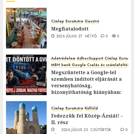
Címlap
EuroAstra
Gasztró
Megfiatalodott
2026.JÚLIUS.27. HÉTFŐ.
0
0
Adatvédelem
AdhocSupport
Címlap
EuroAst
MBH bank Google Csalás és számlafeltörés 
Megszüntette a Google-lel
szemben indított eljárását a
versenyhatóság,
bizonyíthatóság hiányában:
TE mit gondolsz erről?
2026.JÚLIUS.23. CSÜTÖRTÖK.
0
Címlap
EuroAstra
Külföld
0
Fedezzük fel Közép-Ázsiát! –
II. rész
2026.JÚLIUS.23. CSÜTÖRTÖK.
0