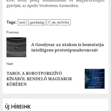
azon belül pedig Hollandiában és Magyarországon
gyártják, az Apollo Vredestein üzemeiben.
Tags:
autó
gazdaság
IT_és_technika
Post
Previous
navigation
A Goodyear az utakon is bemutatja
Pre
intelligens prototípusabroncsát
post
Next
TAROL A ROBOTPORSZÍVÓ
Next
KÍNÁBÓL RENDELŐ MAGYAROK
post:
KÖRÉBEN
ÚJ HÍREINK