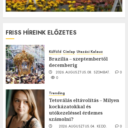
FRISS HÍREINK ELŐZETES
Külföld
Címlap
Utazási Kalauz
Brazília – szeptembertől
decemberig
2026.AUGUSZTUS.08. SZOMBAT.
0
0
Trending
Tetoválás eltávolítás – Milyen
kockázatokkal és
utókezeléssel érdemes
számolni?
2026.AUGUSZTUS.04. KEDD.
0