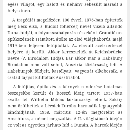
egész világot, egy halott és néhány sebesült maradt a
helyszínen.
A tragédiát megelőzően 100 évvel, 1876-ban építették
meg Bécs első, a Rudolf főherceg nevét viselő állandó
Duna-hídját, a folyamszabályozás részeként. Grandiózus
építkezésnek számított, átélte az első világháborút, majd
1919-ben teljesen felújították. Az elavult acélszerkezet
helyére új került. Akkor keresztelték át Reichsbrücke
névre (A Birodalom Hídja). Bár akkor már a Habsburg
Birodalom nem volt sehol, Ausztria köztársaság lett. A
Habsburgok földjeit, kastélyait, vagyonát elkobozták, a
család tagjait kitiltották Ausztriából.
A felújítás, építkezés. a környék rendezése hatalmas
összegekbe került és hosszú ideig tartott. 1937-ban
avatta fel Wilhelm Miklas köztársasági elnök. Sokáig
nem örülhettek a bécsiek Euróba harmadik legnagyobb
lánchídjának, 1938. március 12-én megtörtént az
Anschluss, a német megszállás. A II. világháború idején
ez volt az egyetlen járható híd a Dunán. A harcok idején