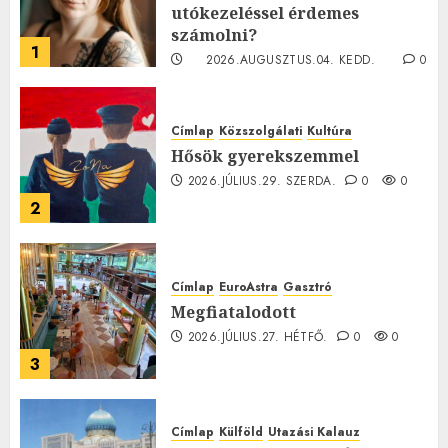
utókezeléssel érdemes
számolni?
1
2026.AUGUSZTUS.04. KEDD.
0
0
Címlap
Közszolgálati
Kultúra
Hősök gyerekszemmel
2026.JÚLIUS.29. SZERDA.
0
0
2
Címlap
EuroAstra
Gasztró
Megfiatalodott
2026.JÚLIUS.27. HÉTFŐ.
0
0
3
Címlap
Külföld
Utazási Kalauz