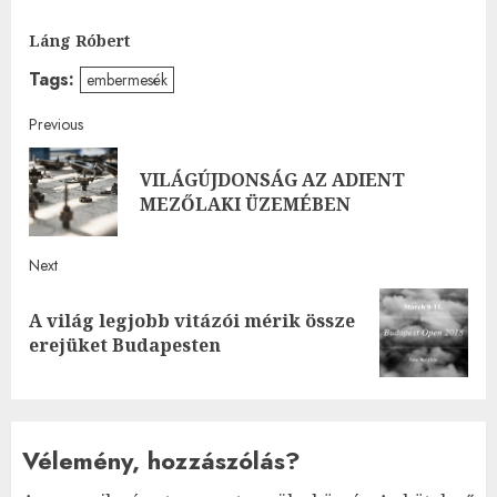
Láng Róbert
Tags:
embermesék
Post
Previous
navigation
VILÁGÚJDONSÁG AZ ADIENT
Pre
MEZŐLAKI ÜZEMÉBEN
post
Next
A világ legjobb vitázói mérik össze
Next
erejüket Budapesten
post:
Vélemény, hozzászólás?