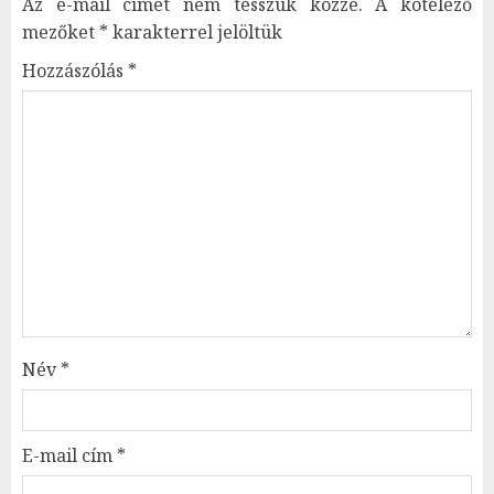
Az e-mail címet nem tesszük közzé.
A kötelező
mezőket
*
karakterrel jelöltük
Hozzászólás
*
Név
*
E-mail cím
*