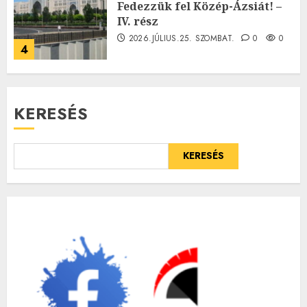
Fedezzük fel Közép-Ázsiát! –
IV. rész
2026.JÚLIUS.25. SZOMBAT.
0
0
4
KERESÉS
KERESÉS