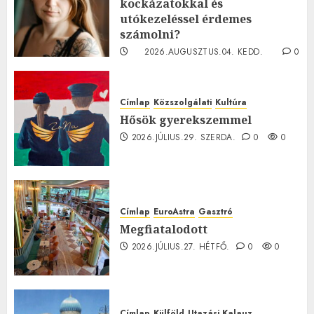
kockázatokkal és
utókezeléssel érdemes
számolni?
2026.AUGUSZTUS.04. KEDD.
0
0
Címlap
Közszolgálati
Kultúra
Hősök gyerekszemmel
2026.JÚLIUS.29. SZERDA.
0
0
Címlap
EuroAstra
Gasztró
Megfiatalodott
2026.JÚLIUS.27. HÉTFŐ.
0
0
Címlap
Külföld
Utazási Kalauz