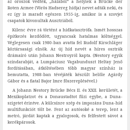
az oroszok védték, „hálából” a helyiek a Brücke der
Roten Armee (Vörös Hadsereg hídja) nevet adták neki, és
ez így is maradt egészen 1955-ig, amikor is a szovjet
csapatok kivonultak Ausztriából.
Kilenc évre rá történt a hídkatasztrófa. Ismét hosszas
építkezés kezdődött, ugyancsak hatalmas költséggel.
Véglegesen csak 1980-ban avatta fel Rudolf Kirschläger
köztársasági elnök. Az új híd nevét a híres osztrák
drámaíró után Johann Nestroyról kapta. (Nestory egyik
színdarabját, a Lumpáciusz Vagabunduszt Heltay Jenő
fordításában, átköltésében több magyar színház is
bemutatta, 1988-ban tévéjáték készült belőle Agárdy
Gábor és a fiatal Bajor Imre főszereplésével.)
A Johann Nestory Brücke Bécs II. és XXII. kerületét, a
Mexikoplatzot és a Donaustadtot fűzi egybe, a Duna-
szigetet érintve. A külcsínre szép és impozáns Duna-híd
multifunkciót tölt be. Fent az autósoké a terep, lent a
metró, járdát kaptak a gyalogosok, és felfestett sávot a
kerékpárosok.