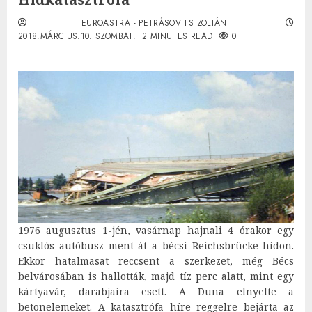
EUROASTRA - PETRÁSOVITS ZOLTÁN
2018.MÁRCIUS.10. SZOMBAT.
2 MINUTES READ
0
1976 augusztus 1-jén, vasárnap hajnali 4 órakor egy
csuklós autóbusz ment át a bécsi Reichsbrücke-hídon.
Ekkor hatalmasat reccsent a szerkezet, még Bécs
belvárosában is hallották, majd tíz perc alatt, mint egy
kártyavár, darabjaira esett. A Duna elnyelte a
betonelemeket. A katasztrófa híre reggelre bejárta az