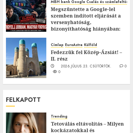
MBH bank Google Csalás és számlafeltörés 
Megszüntette a Google-lel
szemben indított eljárását a
versenyhatóság,
bizonyíthatóság hiányában:
TE mit gondolsz erről?
2026.JÚLIUS.23. CSÜTÖRTÖK.
0
Címlap
EuroAstra
Külföld
0
Fedezzük fel Közép-Ázsiát! –
II. rész
2026.JÚLIUS.23. CSÜTÖRTÖK.
0
0
FELKAPOTT
Trending
Tetoválás eltávolítás – Milyen
kockázatokkal és