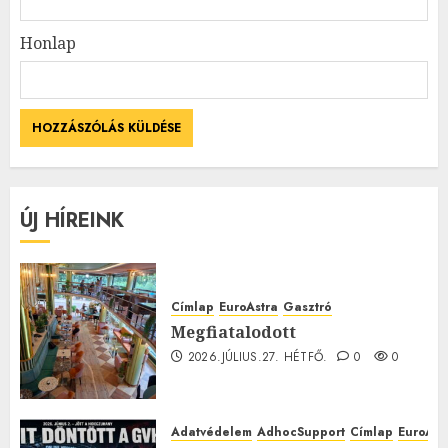
Honlap
ÚJ HÍREINK
Címlap
EuroAstra
Gasztró
Megfiatalodott
2026.JÚLIUS.27. HÉTFŐ.
0
0
Adatvédelem
AdhocSupport
Címlap
EuroAst