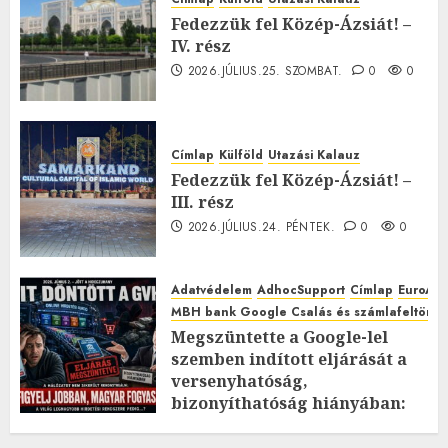
Fedezzük fel Közép-Ázsiát! –
IV. rész
2026.JÚLIUS.25. SZOMBAT.
0
0
Címlap
Külföld
Utazási Kalauz
Fedezzük fel Közép-Ázsiát! –
III. rész
2026.JÚLIUS.24. PÉNTEK.
0
0
Adatvédelem
AdhocSupport
Címlap
EuroAst
MBH bank Google Csalás és számlafeltörés 
Megszüntette a Google-lel
szemben indított eljárását a
versenyhatóság,
bizonyíthatóság hiányában:
TE mit gondolsz erről?