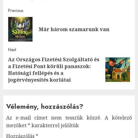
Post
Previous
navigation
Pre
Már három szamarunk van
post
Next
Az Országos Fizetési Szolgáltató és
a Fizetési Pont körüli panaszok:
Next
Hatósági fellépés és a
post:
jogérvényesítés korlátai
Vélemény, hozzászólás?
Az e-mail címet nem tesszük közzé.
A kötelező
mezőket
*
karakterrel jelöltük
Hozzászólás
*