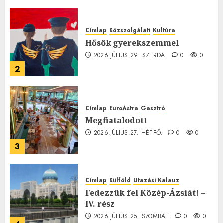
0
Címlap
Közszolgálati
Kultúra
Hősök gyerekszemmel
2026.JÚLIUS.29. SZERDA.
0
0
2
Címlap
EuroAstra
Gasztró
Megfiatalodott
2026.JÚLIUS.27. HÉTFŐ.
0
0
3
Címlap
Külföld
Utazási Kalauz
Fedezzük fel Közép-Ázsiát! –
IV. rész
2026.JÚLIUS.25. SZOMBAT.
0
0