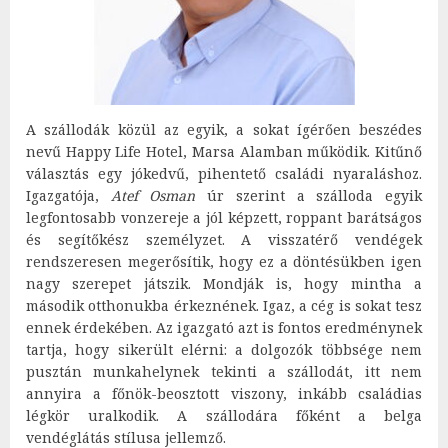
A szállodák közül az egyik, a sokat ígérően beszédes
nevű Happy Life Hotel, Marsa Alamban működik. Kitűnő
választás egy jókedvű, pihentető családi nyaraláshoz.
Igazgatója,
Atef Osman
úr szerint a szálloda egyik
legfontosabb vonzereje a jól képzett, roppant barátságos
és segítőkész személyzet. A visszatérő vendégek
rendszeresen megerősítik, hogy ez a döntésükben igen
nagy szerepet játszik. Mondják is, hogy mintha a
második otthonukba érkeznének. Igaz, a cég is sokat tesz
ennek érdekében. Az igazgató azt is fontos eredménynek
tartja, hogy sikerült elérni: a dolgozók többsége nem
pusztán munkahelynek tekinti a szállodát, itt nem
annyira a főnök-beosztott viszony, inkább családias
légkör uralkodik. A szállodára főként a belga
vendéglátás stílusa jellemző.