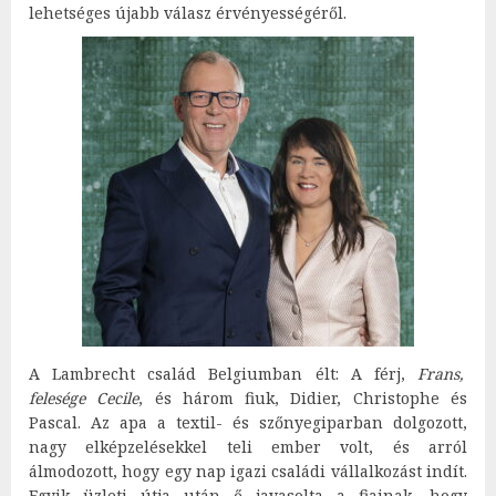
lehetséges újabb válasz érvényességéről.
A Lambrecht család Belgiumban élt: A férj,
Frans,
felesége Cecile
, és három fiuk, Didier, Christophe és
Pascal. Az apa a textil- és szőnyegiparban dolgozott,
nagy elképzelésekkel teli ember volt, és arról
álmodozott, hogy egy nap igazi családi vállalkozást indít.
Egyik üzleti útja után ő javasolta a fiainak, hogy