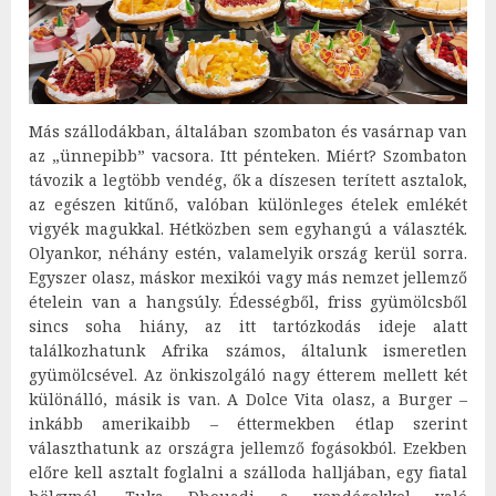
Más szállodákban, általában szombaton és vasárnap van
az „ünnepibb” vacsora. Itt pénteken. Miért? Szombaton
távozik a legtöbb vendég, ők a díszesen terített asztalok,
az egészen kitűnő, valóban különleges ételek emlékét
vigyék magukkal. Hétközben sem egyhangú a választék.
Olyankor, néhány estén, valamelyik ország kerül sorra.
Egyszer olasz, máskor mexikói vagy más nemzet jellemző
ételein van a hangsúly. Édességből, friss gyümölcsből
sincs soha hiány, az itt tartózkodás ideje alatt
találkozhatunk Afrika számos, általunk ismeretlen
gyümölcsével. Az önkiszolgáló nagy étterem mellett két
különálló, másik is van. A Dolce Vita olasz, a Burger –
inkább amerikaibb – éttermekben étlap szerint
választhatunk az országra jellemző fogásokból. Ezekben
előre kell asztalt foglalni a szálloda halljában, egy fiatal