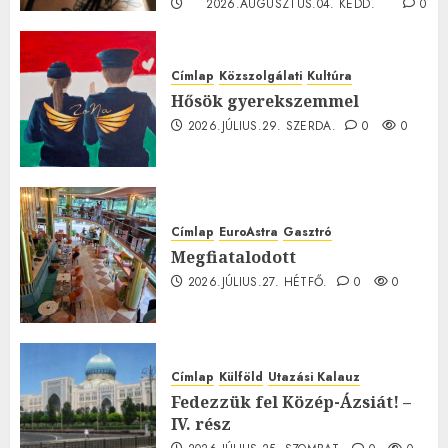
2026.AUGUSZTUS.04. KEDD.
0
0
Címlap
Közszolgálati
Kultúra
Hősök gyerekszemmel
2026.JÚLIUS.29. SZERDA.
0
0
Címlap
EuroAstra
Gasztró
Megfiatalodott
2026.JÚLIUS.27. HÉTFŐ.
0
0
Címlap
Külföld
Utazási Kalauz
Fedezzük fel Közép-Ázsiát! –
IV. rész