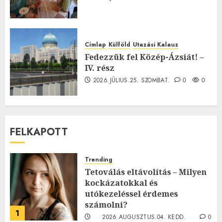
Címlap
Külföld
Utazási Kalauz
Fedezzük fel Közép-Ázsiát! –
IV. rész
2026.JÚLIUS.25. SZOMBAT.
0
0
FELKAPOTT
Trending
Tetoválás eltávolítás – Milyen
kockázatokkal és
utókezeléssel érdemes
számolni?
1
2026.AUGUSZTUS.04. KEDD.
0