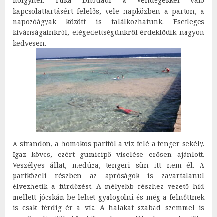
hölgynél. Tuka Dhouadi a vendégekkel való
kapcsolattartásért felelős, vele napközben a parton, a
napozóágyak között is találkozhatunk. Esetleges
kívánságainkról, elégedettségünkről érdeklődik nagyon
kedvesen.
A strandon, a homokos parttól a víz felé a tenger sekély.
Igaz köves, ezért gumicipő viselése erősen ajánlott.
Veszélyes állat, medúza, tengeri sün itt nem él. A
partközeli részben az apróságok is zavartalanul
élvezhetik a fürdőzést. A mélyebb részhez vezető híd
mellett jócskán be lehet gyalogolni és még a felnőttnek
is csak térdig ér a víz. A halakat szabad szemmel is