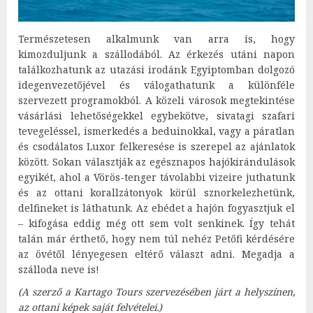
Természetesen alkalmunk van arra is, hogy
kimozduljunk a szállodából. Az érkezés utáni napon
találkozhatunk az utazási irodánk Egyiptomban dolgozó
idegenvezetőjével és válogathatunk a különféle
szervezett programokból. A közeli városok megtekintése
vásárlási lehetőségekkel egybekötve, sivatagi szafari
tevegeléssel, ismerkedés a beduinokkal, vagy a páratlan
és csodálatos Luxor felkeresése is szerepel az ajánlatok
között. Sokan választják az egésznapos hajókirándulások
egyikét, ahol a Vörös-tenger távolabbi vizeire juthatunk
és az ottani korallzátonyok körül sznorkelezhetünk,
delfineket is láthatunk. Az ebédet a hajón fogyasztjuk el
– kifogása eddig még ott sem volt senkinek. Így tehát
talán már érthető, hogy nem túl nehéz Petőfi kérdésére
az övétől lényegesen eltérő választ adni. Megadja a
szálloda neve is!
(A szerző a Kartago Tours szervezésében járt a helyszínen,
az ottani képek saját felvételei.)