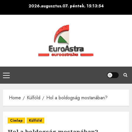
Skip
2026.augusztus.07. péntek.
15:13:56
to
content
Primary
Menu
Home
Külföld
Hol a boldogság mostanában?
Címlap
Külföld
Hol a boldogság mostanában?