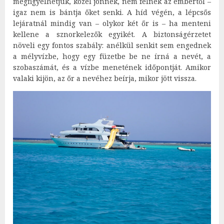
megfigyelhetjük, közel jönnek, nem félnek az embertől –
igaz nem is bántja őket senki. A híd végén, a lépcsős
lejáratnál mindig van – olykor két őr is – ha menteni
kellene a sznorkelezők egyikét. A biztonságérzetet
növeli egy fontos szabály: anélkül senkit sem engednek
a mélyvízbe, hogy egy füzetbe be ne írná a nevét, a
szobaszámát, és a vízbe menetének időpontját. Amikor
valaki kijön, az őr a nevéhez beírja, mikor jött vissza.