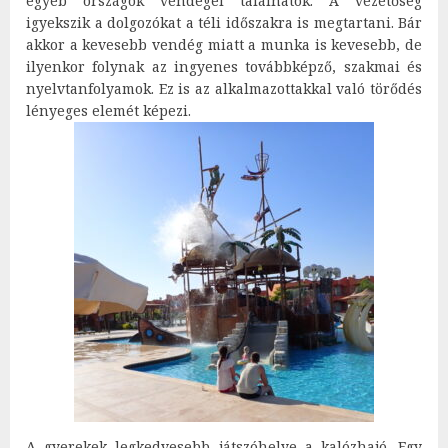
egyéb országok vendégei találhatók. A vezetőség
igyekszik a dolgozókat a téli időszakra is megtartani. Bár
akkor a kevesebb vendég miatt a munka is kevesebb, de
ilyenkor folynak az ingyenes továbbképző, szakmai és
nyelvtanfolyamok. Ez is az alkalmazottakkal való törődés
lényeges elemét képezi.
A gyerekek legkedvesebb játszóhelye a kalózhajó. Egy