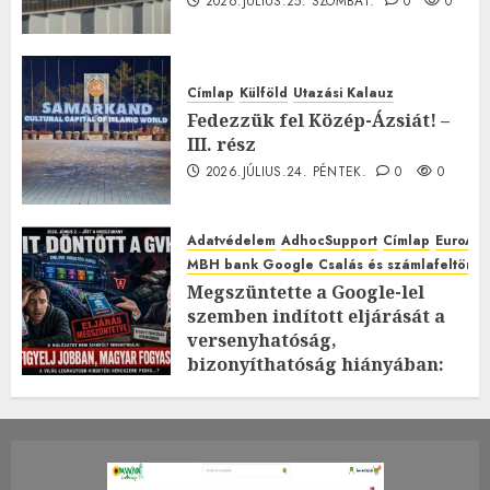
2026.JÚLIUS.25. SZOMBAT.
0
0
Címlap
Külföld
Utazási Kalauz
Fedezzük fel Közép-Ázsiát! –
III. rész
2026.JÚLIUS.24. PÉNTEK.
0
0
Adatvédelem
AdhocSupport
Címlap
EuroAst
MBH bank Google Csalás és számlafeltörés 
Megszüntette a Google-lel
szemben indított eljárását a
versenyhatóság,
bizonyíthatóság hiányában:
TE mit gondolsz erről?
2026.JÚLIUS.23. CSÜTÖRTÖK.
0
0