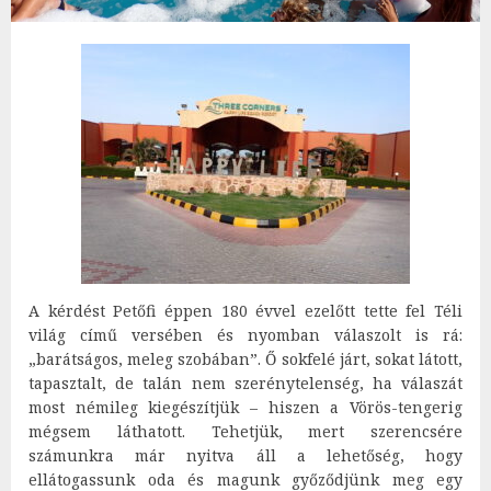
A kérdést Petőfi éppen 180 évvel ezelőtt tette fel Téli
világ című versében és nyomban válaszolt is rá:
„barátságos, meleg szobában”. Ő sokfelé járt, sokat látott,
tapasztalt, de talán nem szerénytelenség, ha válaszát
most némileg kiegészítjük – hiszen a Vörös-tengerig
mégsem láthatott. Tehetjük, mert szerencsére
számunkra már nyitva áll a lehetőség, hogy
ellátogassunk oda és magunk győződjünk meg egy