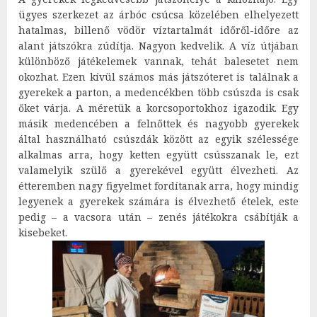
ügyes szerkezet az árbóc csúcsa közelében elhelyezett
hatalmas, billenő vödör víztartalmát időről-időre az
alant játszókra zúdítja. Nagyon kedvelik. A víz útjában
különböző játékelemek vannak, tehát balesetet nem
okozhat. Ezen kívül számos más játszóteret is találnak a
gyerekek a parton, a medencékben több csúszda is csak
őket várja. A méretük a korcsoportokhoz igazodik. Egy
másik medencében a felnőttek és nagyobb gyerekek
által használható csúszdák között az egyik szélessége
alkalmas arra, hogy ketten együtt csússzanak le, ezt
valamelyik szülő a gyerekével együtt élvezheti. Az
étteremben nagy figyelmet fordítanak arra, hogy mindig
legyenek a gyerekek számára is élvezhető ételek, este
pedig – a vacsora után – zenés játékokra csábítják a
kisebeket.