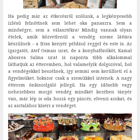
Ha pedig már az étkezésről szólunk, a legkényesebb
ízlésű felnőttnek sem lehet oka panaszra. Sem a
minőségre, sem a választékra! Mindig vannak olyan
ételek, amik közvetlenül a vendég szeme láttára
készülnek – a friss kenyér például reggel és este is. Az
igazgatót, Atef Osman urat, de a konyhafőnököt, Kamal
Abosrea Salma urat is naponta több alkalommal
láthatjuk az étteremben, hol valamelyik dolgozóval, hol
a vendégekkel beszélnek, így semmi sem kerülheti el a
figyelmüket. Sokszor csak a szemükkel intenek. A nagy
étterem önkiszolgáló jellegű. Ha egy idősebb vagy
nehezebben mozgó vendég mindkét kezében tányér
van, már lép is oda hozzá egy pincér, elveszi azokat, és
az asztalához kíséri a vendéget.