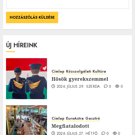
ÚJ HÍREINK
Címlap
Közszolgálati
Kultúra
Hősök gyerekszemmel
2026.JÚLIUS.29. SZERDA.
0
0
Címlap
EuroAstra
Gasztró
Megfiatalodott
2026.JÚLIUS.27. HÉTFŐ.
0
0