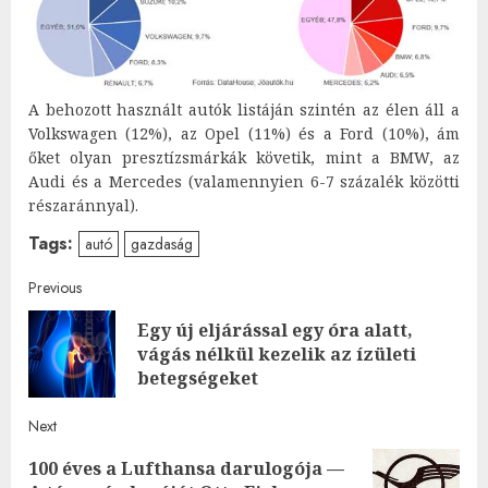
A behozott használt autók listáján szintén az élen áll a
Volkswagen (12%), az Opel (11%) és a Ford (10%), ám
őket olyan presztízsmárkák követik, mint a BMW, az
Audi és a Mercedes (valamennyien 6-7 százalék közötti
részaránnyal).
Tags:
autó
gazdaság
Post
Previous
Egy új eljárással egy óra alatt,
navigation
Pre
vágás nélkül kezelik az ízületi
post
betegségeket
Next
100 éves a Lufthansa darulogója —
Next