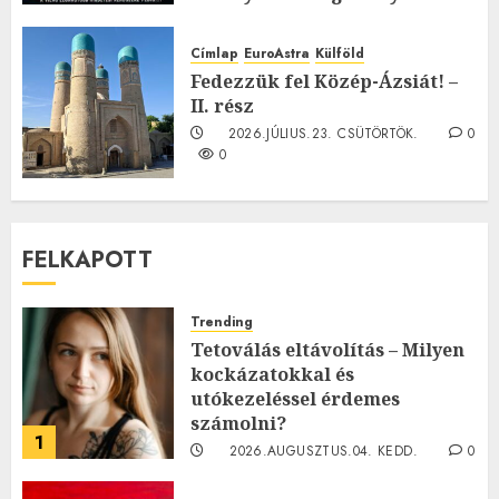
TE mit gondolsz erről?
2026.JÚLIUS.23. CSÜTÖRTÖK.
0
Címlap
EuroAstra
Külföld
0
Fedezzük fel Közép-Ázsiát! –
II. rész
2026.JÚLIUS.23. CSÜTÖRTÖK.
0
0
FELKAPOTT
Trending
Tetoválás eltávolítás – Milyen
kockázatokkal és
utókezeléssel érdemes
számolni?
1
2026.AUGUSZTUS.04. KEDD.
0
0