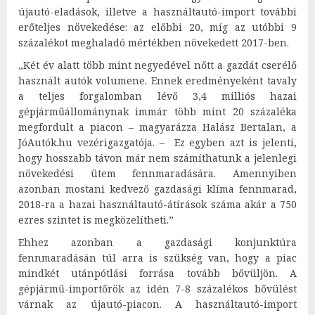
újautó-eladások, illetve a használtautó-import további
erőteljes növekedése: az előbbi 20, míg az utóbbi 9
százalékot meghaladó mértékben növekedett 2017-ben.
„Két év alatt több mint negyedével nőtt a gazdát cserélő
használt autók volumene. Ennek eredményeként tavaly
a teljes forgalomban lévő 3,4 milliós hazai
gépjárműállománynak immár több mint 20 százaléka
megfordult a piacon – magyarázza Halász Bertalan, a
JóAutók.hu vezérigazgatója. – Ez egyben azt is jelenti,
hogy hosszabb távon már nem számíthatunk a jelenlegi
növekedési ütem fennmaradására. Amennyiben
azonban mostani kedvező gazdasági klíma fennmarad,
2018-ra a hazai használtautó-átírások száma akár a 750
ezres szintet is megközelítheti.”
Ehhez azonban a gazdasági konjunktúra
fennmaradásán túl arra is szükség van, hogy a piac
mindkét utánpótlási forrása tovább bővüljön. A
gépjármű-importőrök az idén 7-8 százalékos bővülést
várnak az újautó-piacon. A használtautó-import