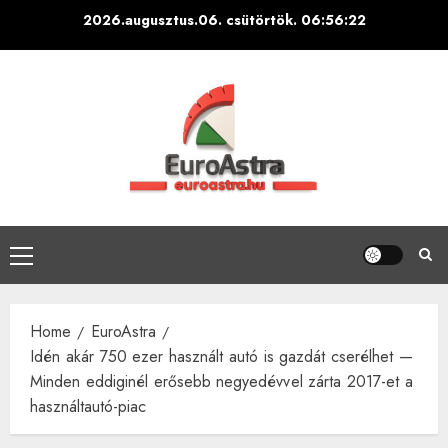
Skip
2026.augusztus.06. csütörtök.
06:56:23
to
content
Primary
Menu
Home
EuroAstra
Idén akár 750 ezer használt autó is gazdát cserélhet —
Minden eddiginél erősebb negyedévvel zárta 2017-et a
használtautó-piac