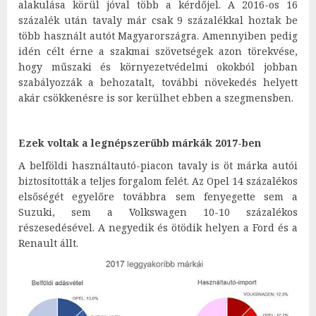
alakulása körül jóval több a kérdőjel. A 2016-os 16
százalék után tavaly már csak 9 százalékkal hoztak be
több használt autót Magyarországra. Amennyiben pedig
idén célt érne a szakmai szövetségek azon törekvése,
hogy műszaki és környezetvédelmi okokból jobban
szabályozzák a behozatalt, további növekedés helyett
akár csökkenésre is sor kerülhet ebben a szegmensben.
Ezek voltak a legnépszerűbb márkák 2017-ben
A belföldi használtautó-piacon tavaly is öt márka autói
biztosították a teljes forgalom felét. Az Opel 14 százalékos
elsőségét egyelőre továbbra sem fenyegette sem a
Suzuki, sem a Volkswagen 10-10 százalékos
részesedésével. A negyedik és ötödik helyen a Ford és a
Renault állt.