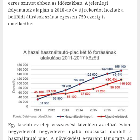
ezres szintet ebben az időszakban. A jelenlegi
folyamatok alapján a 2018-as év új rekordot hozhat: a
belföldi átírások száma egészen 750 ezerig is
emelkedhet.
Egy kisebb év eleji visszaesést követően az előző évben
negyedévről negyedévre újabb csúcsokat döntött a
használtautó-piac. A növekedést egyaránt támogatta az