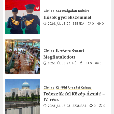
Címlap
Közszolgálati
Kultúra
Hősök gyerekszemmel
2026.JÚLIUS.29. SZERDA.
0
0
Címlap
EuroAstra
Gasztró
Megfiatalodott
2026.JÚLIUS.27. HÉTFŐ.
0
0
Címlap
Külföld
Utazási Kalauz
Fedezzük fel Közép-Ázsiát! –
IV. rész
2026.JÚLIUS.25. SZOMBAT.
0
0