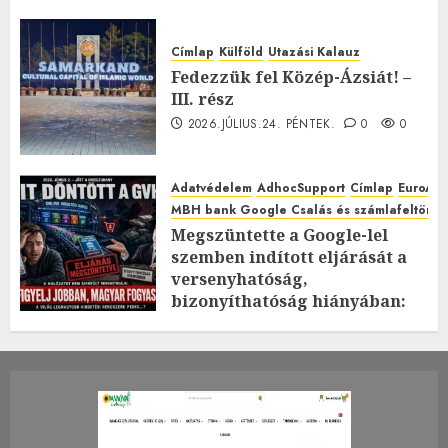
Címlap
Külföld
Utazási Kalauz
Fedezzük fel Közép-Ázsiát! –
III. rész
2026.JÚLIUS.24. PÉNTEK.
0
0
Adatvédelem
AdhocSupport
Címlap
EuroAst
MBH bank Google Csalás és számlafeltörés 
Megszüntette a Google-lel
szemben indított eljárását a
versenyhatóság,
bizonyíthatóság hiányában:
TE mit gondolsz erről?
2026.JÚLIUS.23. CSÜTÖRTÖK.
0
0