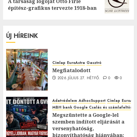
A társaság logóját Otto Firle
post:
építész-grafikus tervezte 1918-ban
ÚJ HÍREINK
Címlap
EuroAstra
Gasztró
Megfiatalodott
2026.JÚLIUS.27. HÉTFŐ.
0
0
Adatvédelem
AdhocSupport
Címlap
EuroAst
MBH bank Google Csalás és számlafeltörés 
Megszüntette a Google-lel
szemben indított eljárását a
versenyhatóság,
bizonyíthatóság hiányában: