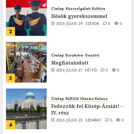
Címlap
Közszolgálati
Kultúra
Hősök gyerekszemmel
2026.JÚLIUS.29. SZERDA.
0
0
2
Címlap
EuroAstra
Gasztró
Megfiatalodott
2026.JÚLIUS.27. HÉTFŐ.
0
0
3
Címlap
Külföld
Utazási Kalauz
Fedezzük fel Közép-Ázsiát! –
IV. rész
2026.JÚLIUS.25. SZOMBAT.
0
0
4