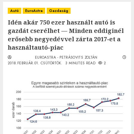
Autó
EuroAstra
Gazdaság
Idén akár 750 ezer használt autó is
gazdát cserélhet — Minden eddiginél
erősebb negyedévvel zárta 2017-et a
használtautó-piac
EUROASTRA - PETRÁSOVITS ZOLTÁN
2018.FEBRUÁR.01. CSÜTÖRTÖK.
3 MINUTES READ
2