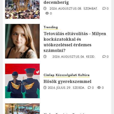
decemberig
2026.AUGUSZTUS.08. SZOMBAT.
0
0
Trending
Tetoválás eltávolítás – Milyen
kockázatokkal és
utókezeléssel érdemes
számolni?
2026.AUGUSZTUS.04. KEDD.
0
0
Címlap
Közszolgálati
Kultúra
Hősök gyerekszemmel
2026.JÚLIUS.29. SZERDA.
0
0