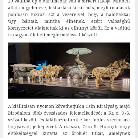
20 vadliba ép 6 darumadár volt a sírkert lakója. Minden
állat megjelenése, testtartása kicsit más, megformálásuk
pontosan tükrözi azt a vezérelvet, hogy a halottakkal
úgy bántak, mintha élnének, ezért valósághű
környezetet alakítottak ki az elhunyt körül. Ez a vadlúd
is nagyon életteli megformálással készült.
A kiállításán nyomon követhetjük a Csín Királyság, majd
Birodalom több évszázados felemelkedését a Kr. e. 8.-3.
század között, és találkozhatunk e kor fontos szertartási
tárgyaival, jelképeivel. A császár, Csin Si Huangti nagy
eltökéltséggel kutatta az öröklét titkát, amelynek