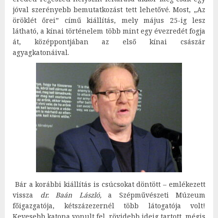
jóval szerényebb bemutatkozást tett lehetővé. Most, „Az
öröklét őrei” című kiállítás, mely május 25-ig lesz
látható, a kínai történelem több mint egy évezredét fogja
át, középpontjában az első kínai császár
agyagkatonáival.
Bár a korábbi kiállítás is csúcsokat döntött – emlékezett
vissza
dr. Baán László,
a Szépművészeti Múzeum
főigazgatója, kétszázezernél több látogatója volt!
Kevesebb katona vonult fel, rövidebb ideig tartott, mégis