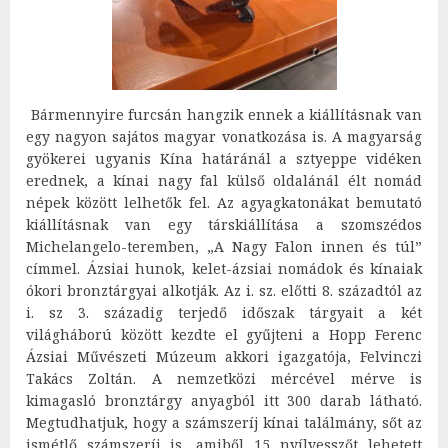
Bármennyire furcsán hangzik ennek a kiállításnak van
egy nagyon sajátos magyar vonatkozása is. A magyarság
gyökerei ugyanis Kína határánál a sztyeppe vidéken
erednek, a kínai nagy fal külső oldalánál élt nomád
népek között lelhetők fel. Az agyagkatonákat bemutató
kiállításnak van egy társkiállítása a szomszédos
Michelangelo-teremben, „A Nagy Falon innen és túl”
címmel. Ázsiai hunok, kelet-ázsiai nomádok és kínaiak
ókori bronztárgyai alkotják. Az i. sz. előtti 8. századtól az
i. sz 3. századig terjedő időszak tárgyait a két
világháború között kezdte el gyűjteni a Hopp Ferenc
Ázsiai Művészeti Múzeum akkori igazgatója, Felvinczi
Takács Zoltán. A nemzetközi mércével mérve is
kimagasló bronztárgy anyagból itt 300 darab látható.
Megtudhatjuk, hogy a számszeríj kínai találmány, sőt az
ismétlő számszeríj is, amiből 15 nyílvesszőt lehetett