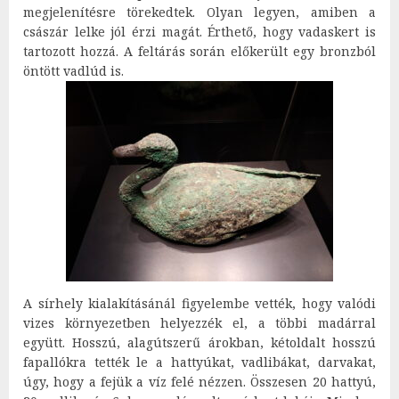
megjelenítésre törekedtek. Olyan legyen, amiben a
császár lelke jól érzi magát. Érthető, hogy vadaskert is
tartozott hozzá. A feltárás során előkerült egy bronzból
öntött vadlúd is.
A sírhely kialakításánál figyelembe vették, hogy valódi
vizes környezetben helyezzék el, a többi madárral
együtt. Hosszú, alagútszerű árokban, kétoldalt hosszú
fapallókra tették le a hattyúkat, vadlibákat, darvakat,
úgy, hogy a fejük a víz felé nézzen. Összesen 20 hattyú,