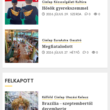
Címlap
Közszolgálati
Kultúra
Hősök gyerekszemmel
2026.JÚLIUS.29. SZERDA.
0
0
Címlap
EuroAstra
Gasztró
Megfiatalodott
2026.JÚLIUS.27. HÉTFŐ.
0
0
FELKAPOTT
Külföld
Címlap
Utazási Kalauz
Brazília – szeptembertől
decemberig