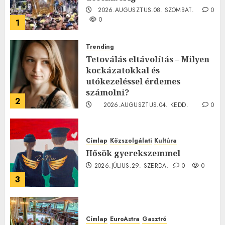
2026.AUGUSZTUS.08. SZOMBAT.
0
0
1
Trending
Tetoválás eltávolítás – Milyen
kockázatokkal és
utókezeléssel érdemes
számolni?
2
2026.AUGUSZTUS.04. KEDD.
0
0
Címlap
Közszolgálati
Kultúra
Hősök gyerekszemmel
2026.JÚLIUS.29. SZERDA.
0
0
3
Címlap
EuroAstra
Gasztró