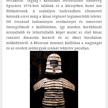
terrakotta- (agyag-) katonákat felvonultató hadsereg
figuráira 1974-ben találtak rá a környéken kutat ásó
földművesek. A szabályos hadrendben eltemetett
katonák ezrei máig a kínai régészet legismertebb leletei.
Fél évszázad tudományos eredményei és ismeretei
összegződnek e kiállításban, így minden korábbinál
árnyaltabb és letisztultabb képet mutat az első kínai
császári dinasztia koráról és az ókori birodalom
működéséről. A Múzeum mostani kiállítása a nagyságát
és az eredeti műtárgyak számát tekintve páratlan.