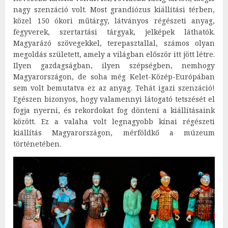
nagy szenzáció volt. Most grandiózus kiállítási térben,
közel 150 ókori műtárgy, látványos régészeti anyag,
fegyverek, szertartási tárgyak, jelképek láthatók.
Magyarázó szövegekkel, terepasztallal, számos olyan
megoldás született, amely a világban először itt jött létre.
Ilyen gazdagságban, ilyen szépségben, nemhogy
Magyarországon, de soha még Kelet-Közép-Európában
sem volt bemutatva ez az anyag. Tehát igazi szenzáció!
Egészen bizonyos, hogy valamennyi látogató tetszését el
fogja nyerni, és rekordokat fog dönteni a kiállításaink
között. Ez a valaha volt legnagyobb kínai régészeti
kiállítás Magyarországon, mérföldkő a múzeum
történetében.