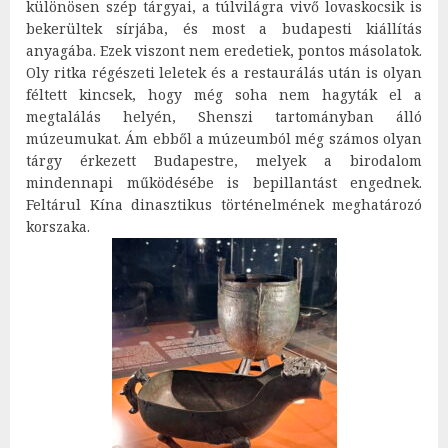
különösen szép tárgyai, a túlvilágra vivő lovaskocsik is
bekerültek sírjába, és most a budapesti kiállítás
anyagába. Ezek viszont nem eredetiek, pontos másolatok.
Oly ritka régészeti leletek és a restaurálás után is olyan
féltett kincsek, hogy még soha nem hagyták el a
megtalálás helyén, Shenszi tartományban álló
múzeumukat. Ám ebből a múzeumból még számos olyan
tárgy érkezett Budapestre, melyek a birodalom
mindennapi működésébe is bepillantást engednek.
Feltárul Kína dinasztikus történelmének meghatározó
korszaka.