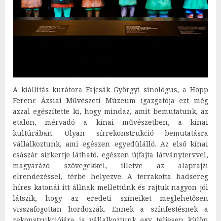
A kiállítás kurátora Fajcsák Györgyi sinológus, a Hopp
Ferenc Ázsiai Művészeti Múzeum igazgatója ezt még
azzal egészítette ki, hogy mindaz, amit bemutatunk, az
etalon, mérvadó a kínai művészetben, a kínai
kultúrában. Olyan sírrekonstrukció bemutatásra
vállalkoztunk, ami egészen egyedülálló. Az első kínai
császár sírkertje látható, egészen újfajta látványtervvel,
magyarázó szövegekkel, illetve az alaprajzi
elrendezéssel, térbe helyezve. A terrakotta hadsereg
híres katonái itt állnak mellettünk és rajtuk nagyon jól
látszik, hogy az eredeti színeiket meglehetősen
visszafogottan hordozzák. Ennek a színfestésnek a
rekonstrukciójára is vállalkoztunk egy teljesen külön