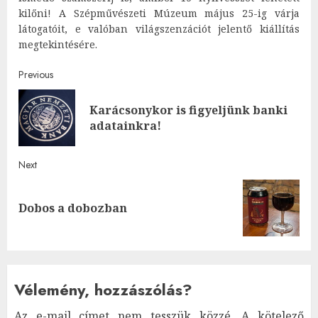
kilőni! A Szépművészeti Múzeum május 25-ig várja
látogatóit, e valóban világszenzációt jelentő kiállítás
megtekintésére.
Post
Previous
navigation
Karácsonykor is figyeljünk banki
Pre
adatainkra!
post
Next
Next
Dobos a dobozban
post:
Vélemény, hozzászólás?
Az e-mail címet nem tesszük közzé.
A kötelező