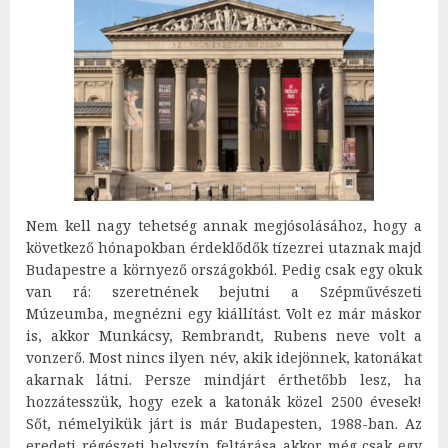
Nem kell nagy tehetség annak megjósolásához, hogy a
következő hónapokban érdeklődők tízezrei utaznak majd
Budapestre a környező országokból. Pedig csak egy okuk
van rá: szeretnének bejutni a Szépművészeti
Múzeumba, megnézni egy kiállítást. Volt ez már máskor
is, akkor Munkácsy, Rembrandt, Rubens neve volt a
vonzerő. Most nincs ilyen név, akik idejönnek, katonákat
akarnak látni. Persze mindjárt érthetőbb lesz, ha
hozzátesszük, hogy ezek a katonák közel 2500 évesek!
Sőt, némelyikük járt is már Budapesten, 1988-ban. Az
eredeti régészeti helyszín feltárása akkor még csak egy