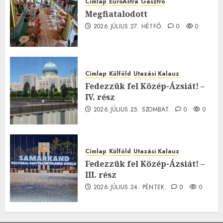
Címlap
EuroAstra
Gasztró
Megfiatalodott
2026.JÚLIUS.27. HÉTFŐ.
0
0
Címlap
Külföld
Utazási Kalauz
Fedezzük fel Közép-Ázsiát! –
IV. rész
2026.JÚLIUS.25. SZOMBAT.
0
0
Címlap
Külföld
Utazási Kalauz
Fedezzük fel Közép-Ázsiát! –
III. rész
2026.JÚLIUS.24. PÉNTEK.
0
0