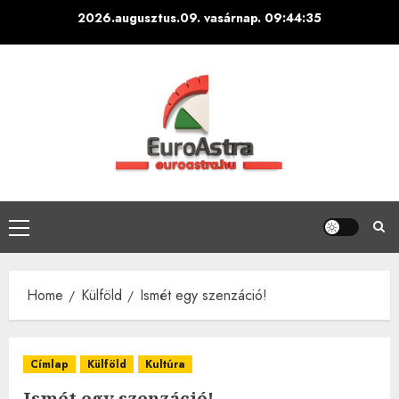
Skip
2026.augusztus.09. vasárnap.
09:44:36
to
content
Primary
Menu
Home
Külföld
Ismét egy szenzáció!
Címlap
Külföld
Kultúra
Ismét egy szenzáció!