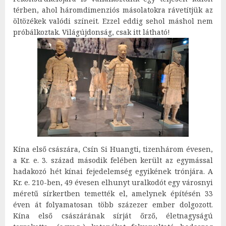
térben, ahol háromdimenziós másolatokra rávetítjük az
öltözékek valódi színeit. Ezzel eddig sehol máshol nem
próbálkoztak. Világújdonság, csak itt látható!
Kína első császára, Csín Si Huangti, tizenhárom évesen,
a Kr. e. 3. század második felében került az egymással
hadakozó hét kínai fejedelemség egyikének trónjára. A
Kr. e. 210-ben, 49 évesen elhunyt uralkodót egy városnyi
méretű sírkertben temették el, amelynek építésén 33
éven át folyamatosan több százezer ember dolgozott.
Kína első császárának sírját őrző, életnagyságú