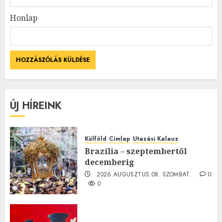
Honlap
ÚJ HÍREINK
Külföld
Címlap
Utazási Kalauz
Brazília – szeptembertől
decemberig
2026.AUGUSZTUS.08. SZOMBAT.
0
0