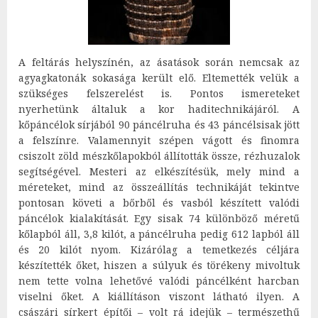
A feltárás helyszínén, az ásatások során nemcsak az
agyagkatonák sokasága került elő. Eltemették velük a
szükséges felszerelést is. Pontos ismereteket
nyerhetünk általuk a kor haditechnikájáról. A
kőpáncélok sírjából 90 páncélruha és 43 páncélsisak jött
a felszínre. Valamennyit szépen vágott és finomra
csiszolt zöld mészkőlapokból állították össze, rézhuzalok
segítségével. Mesteri az elkészítésük, mely mind a
méreteket, mind az összeállítás technikáját tekintve
pontosan követi a bőrből és vasból készített valódi
páncélok kialakítását. Egy sisak 74 különböző méretű
kőlapból áll, 3,8 kilót, a páncélruha pedig 612 lapból áll
és 20 kilót nyom. Kizárólag a temetkezés céljára
készítették őket, hiszen a súlyuk és törékeny mivoltuk
nem tette volna lehetővé valódi páncélként harcban
viselni őket. A kiállításon viszont látható ilyen. A
császári sírkert építői – volt rá idejük – természethű