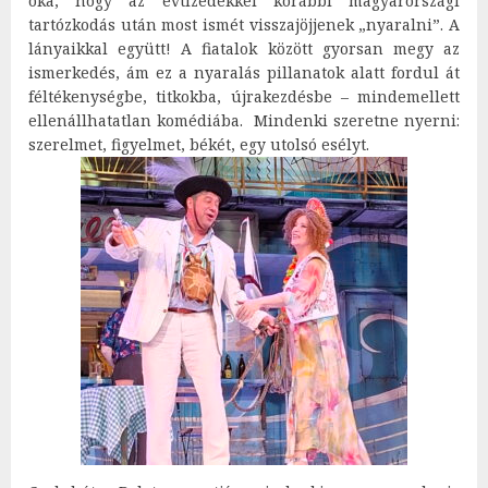
oka, hogy az évtizedekkel korábbi magyarországi
tartózkodás után most ismét visszajöjjenek „nyaralni”. A
lányaikkal együtt! A fiatalok között gyorsan megy az
ismerkedés, ám ez a nyaralás pillanatok alatt fordul át
féltékenységbe, titkokba, újrakezdésbe – mindemellett
ellenállhatatlan komédiába. Mindenki szeretne nyerni:
szerelmet, figyelmet, békét, egy utolsó esélyt.