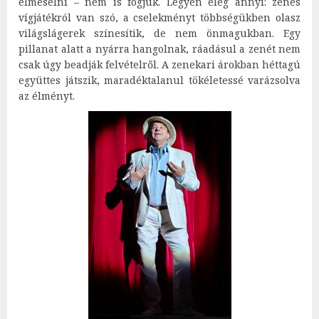
elmesélni – nem is fogjuk. Legyen elég annyi: zenés
vígjátékról van szó, a cselekményt többségükben olasz
világslágerek színesítik, de nem önmagukban. Egy
pillanat alatt a nyárra hangolnak, ráadásul a zenét nem
csak úgy beadják felvételről. A zenekari árokban héttagú
együttes játszik, maradéktalanul tökéletessé varázsolva
az élményt.