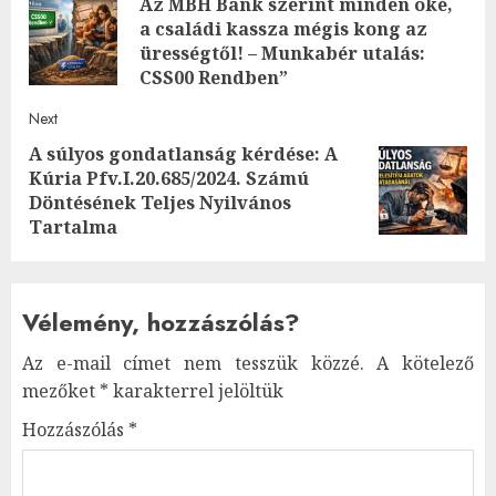
Az MBH Bank szerint minden oké,
navigation
a családi kassza mégis kong az
Pre
ürességtől! – Munkabér utalás:
post
CSS00 Rendben”
Next
A súlyos gondatlanság kérdése: A
Kúria Pfv.I.20.685/2024. Számú
Next
Döntésének Teljes Nyilvános
post:
Tartalma
Vélemény, hozzászólás?
Az e-mail címet nem tesszük közzé.
A kötelező
mezőket
*
karakterrel jelöltük
Hozzászólás
*