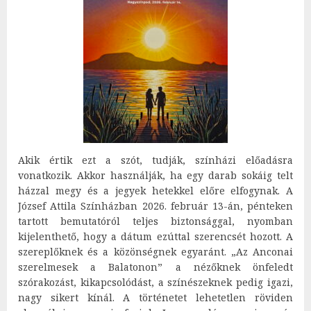
Akik értik ezt a szót, tudják, színházi előadásra
vonatkozik. Akkor használják, ha egy darab sokáig telt
házzal megy és a jegyek hetekkel előre elfogynak. A
József Attila Színházban 2026. február 13-án, pénteken
tartott bemutatóról teljes biztonsággal, nyomban
kijelenthető, hogy a dátum ezúttal szerencsét hozott. A
szereplőknek és a közönségnek egyaránt. „Az Anconai
szerelmesek a Balatonon” a nézőknek önfeledt
szórakozást, kikapcsolódást, a színészeknek pedig igazi,
nagy sikert kínál. A történetet lehetetlen röviden