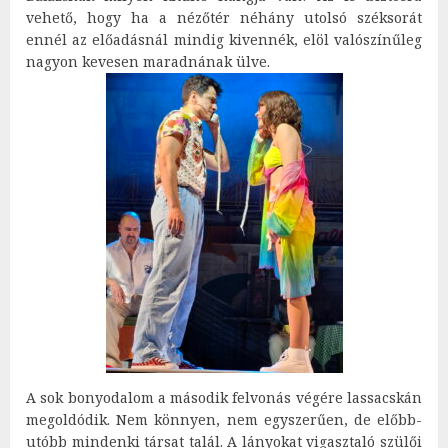
vehető, hogy ha a nézőtér néhány utolsó széksorát
ennél az előadásnál mindig kivennék, elöl valószínűleg
nagyon kevesen maradnának ülve.
A sok bonyodalom a második felvonás végére lassacskán
megoldódik. Nem könnyen, nem egyszerűen, de előbb-
utóbb mindenki társat talál. A lányokat vigasztaló szülői