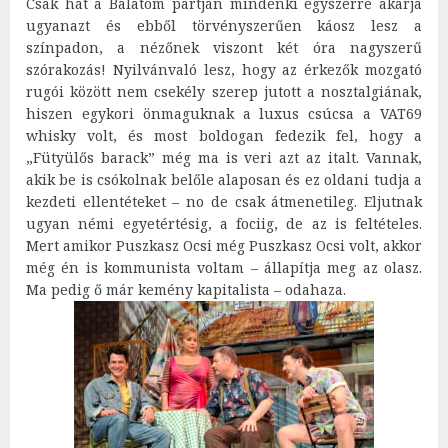
Csak hát a Balatom partján mindenki egyszerre akarja
ugyanazt és ebből törvényszerűen káosz lesz a
színpadon, a nézőnek viszont két óra nagyszerű
szórakozás! Nyilvánvaló lesz, hogy az érkezők mozgató
rugói között nem csekély szerep jutott a nosztalgiának,
hiszen egykori önmaguknak a luxus csúcsa a VAT69
whisky volt, és most boldogan fedezik fel, hogy a
„Fütyülős barack” még ma is veri azt az italt. Vannak,
akik be is csókolnak belőle alaposan és ez oldani tudja a
kezdeti ellentéteket – no de csak átmenetileg. Eljutnak
ugyan némi egyetértésig, a fociig, de az is feltételes.
Mert amikor Puszkasz Ocsi még Puszkasz Ocsi volt, akkor
még én is kommunista voltam – állapítja meg az olasz.
Ma pedig ő már kemény kapitalista – odahaza.