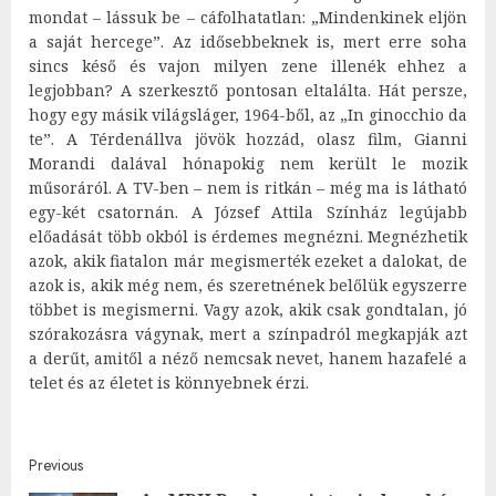
mondat – lássuk be – cáfolhatatlan: „Mindenkinek eljön
a saját hercege”. Az idősebbeknek is, mert erre soha
sincs késő és vajon milyen zene illenék ehhez a
legjobban? A szerkesztő pontosan eltalálta. Hát persze,
hogy egy másik világsláger, 1964-ből, az „In ginocchio da
te”. A Térdenállva jövök hozzád, olasz film, Gianni
Morandi dalával hónapokig nem került le mozik
műsoráról. A TV-ben – nem is ritkán – még ma is látható
egy-két csatornán. A József Attila Színház legújabb
előadását több okból is érdemes megnézni. Megnézhetik
azok, akik fiatalon már megismerték ezeket a dalokat, de
azok is, akik még nem, és szeretnének belőlük egyszerre
többet is megismerni. Vagy azok, akik csak gondtalan, jó
szórakozásra vágynak, mert a színpadról megkapják azt
a derűt, amitől a néző nemcsak nevet, hanem hazafelé a
telet és az életet is könnyebnek érzi.
Post
Previous