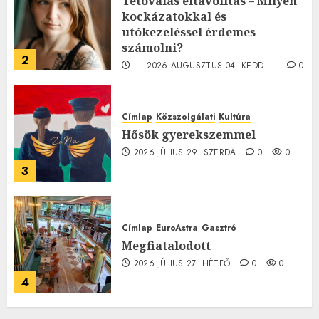
Tetoválás eltávolítás – Milyen
kockázatokkal és
utókezeléssel érdemes
számolni?
2
2026.AUGUSZTUS.04. KEDD.
0
0
Címlap
Közszolgálati
Kultúra
Hősök gyerekszemmel
2026.JÚLIUS.29. SZERDA.
0
0
3
Címlap
EuroAstra
Gasztró
Megfiatalodott
2026.JÚLIUS.27. HÉTFŐ.
0
0
4