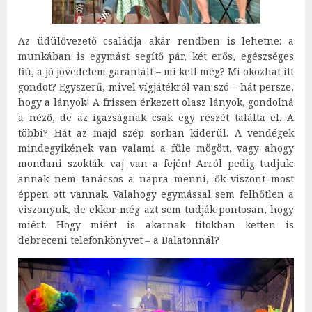
Az üdülővezető családja akár rendben is lehetne: a
munkában is egymást segítő pár, két erős, egészséges
fiú, a jó jövedelem garantált – mi kell még? Mi okozhat itt
gondot? Egyszerű, mivel vígjátékról van szó – hát persze,
hogy a lányok! A frissen érkezett olasz lányok, gondolná
a néző, de az igazságnak csak egy részét találta el. A
többi? Hát az majd szép sorban kiderül. A vendégek
mindegyikének van valami a füle mögött, vagy ahogy
mondani szokták: vaj van a fején! Arról pedig tudjuk:
annak nem tanácsos a napra menni, ők viszont most
éppen ott vannak. Valahogy egymással sem felhőtlen a
viszonyuk, de ekkor még azt sem tudják pontosan, hogy
miért. Hogy miért is akarnak titokban ketten is
debreceni telefonkönyvet – a Balatonnál?