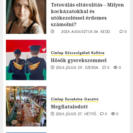
Tetoválás eltávolítás – Milyen
kockázatokkal és
utókezeléssel érdemes
számolni?
2026.AUGUSZTUS.04. KEDD.
0
0
Címlap
Közszolgálati
Kultúra
Hősök gyerekszemmel
2026.JÚLIUS.29. SZERDA.
0
0
Címlap
EuroAstra
Gasztró
Megfiatalodott
2026.JÚLIUS.27. HÉTFŐ.
0
0