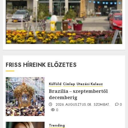
FRISS HÍREINK ELŐZETES
Külföld
Címlap
Utazási Kalauz
Brazília – szeptembertől
decemberig
2026.AUGUSZTUS.08. SZOMBAT.
0
0
Trending