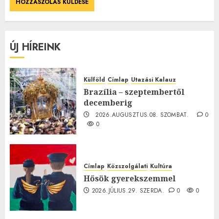
ÚJ HÍREINK
Külföld
Címlap
Utazási Kalauz
Brazília – szeptembertől
decemberig
2026.AUGUSZTUS.08. SZOMBAT.
0
0
Címlap
Közszolgálati
Kultúra
Hősök gyerekszemmel
2026.JÚLIUS.29. SZERDA.
0
0