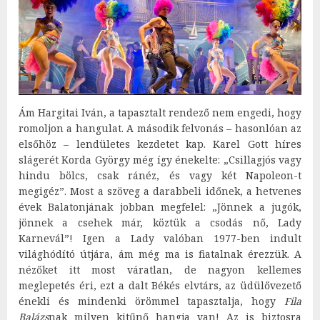
Ám Hargitai Iván, a tapasztalt rendező nem engedi, hogy
romoljon a hangulat. A második felvonás – hasonlóan az
elsőhöz – lendületes kezdetet kap. Karel Gott híres
slágerét Korda György még így énekelte: „Csillagjós vagy
hindu bölcs, csak ránéz, és vagy két Napoleon-t
megigéz”. Most a szöveg a darabbeli időnek, a hetvenes
évek Balatonjának jobban megfelel: „Jönnek a jugók,
jönnek a csehek már, köztük a csodás nő, Lady
Karnevál”! Igen a Lady valóban 1977-ben indult
világhódító útjára, ám még ma is fiatalnak érezzük. A
nézőket itt most váratlan, de nagyon kellemes
meglepetés éri, ezt a dalt Békés elvtárs, az üdülővezető
énekli és mindenki örömmel tapasztalja, hogy
Fila
Balázs
nak milyen kitűnő hangja van! Az is biztosra