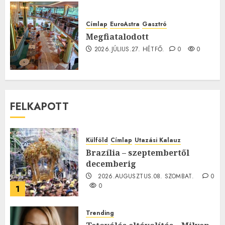
Címlap
EuroAstra
Gasztró
Megfiatalodott
2026.JÚLIUS.27. HÉTFŐ.
0
0
FELKAPOTT
Külföld
Címlap
Utazási Kalauz
Brazília – szeptembertől
decemberig
2026.AUGUSZTUS.08. SZOMBAT.
0
0
1
Trending