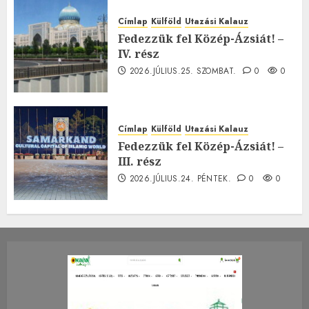
Címlap
Külföld
Utazási Kalauz
Fedezzük fel Közép-Ázsiát! –
IV. rész
2026.JÚLIUS.25. SZOMBAT.
0
0
Címlap
Külföld
Utazási Kalauz
Fedezzük fel Közép-Ázsiát! –
III. rész
2026.JÚLIUS.24. PÉNTEK.
0
0