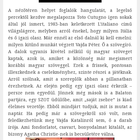
A nézőtéren helyet foglalók hangulatát, a legelső
percektől kezdve megalapozza Toto Cutugno igen sokak
által jól ismert, 1983-ban keletkezett L’italiano című
világslágere, melyben arról énekel, hogy milyen Itália
és ő igazi olasz. Már ennél az első dalnál ki kell emelni:
milyen kitűnő munkát végzett Vajda Péter. Ő a szövegíró.
A dalok ugyanis kivétel nélkül új magyar szöveget
kaptak, azok is, amiket a közönség már megismert
korábbi magyar szöveggel. Ezek a frissek, pontosan
illeszkednek a cselekményhez, szinte részei a játéknak.
Arról szólnak, amit a szereplők abban a pillanatban
érezhetnek. Az elején pedig egy igazi olasz érkezik –
persze nem egyedül. Jönnek még mások is a Balaton
partjára, egy SZOT üdülőbe, amit „saját zsebre” is kiad
élelmes vezetője. Ebből mindjárt tudjuk, mit is mutat a
naptár. Ha pedig már a szövegekről szó volt, nem
feledkezhetünk meg Vajda Katalinról sem, ő a darab
írója. Ami fondorlatot, csavart, bonyodalmat kitalált, az
bizony Agatha Christie-nek is becsületére válna.