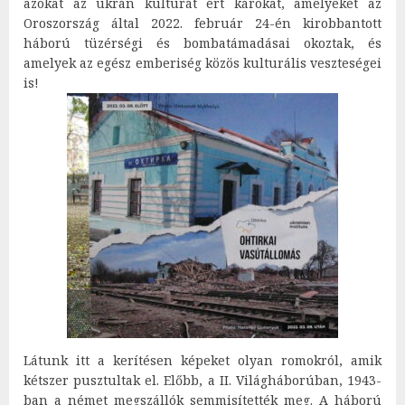
azokat az ukrán kultúrát ért károkat, amelyeket az
Oroszország által 2022. február 24-én kirobbantott
háború tüzérségi és bombatámadásai okoztak, és
amelyek az egész emberiség közös kulturális veszteségei
is!
Látunk itt a kerítésen képeket olyan romokról, amik
kétszer pusztultak el. Előbb, a II. Világháborúban, 1943-
ban a német megszállók semmisítették meg. A háború