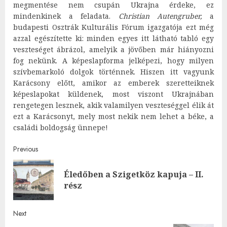
megmentése nem csupán Ukrajna érdeke, ez
mindenkinek a feladata.
Christian Autengruber,
a
budapesti Osztrák Kulturális Fórum igazgatója ezt még
azzal egészítette ki: minden egyes itt látható tabló egy
veszteséget ábrázol, amelyik a jövőben már hiányozni
fog nekünk. A képeslapforma jelképezi, hogy milyen
szívbemarkoló dolgok történnek. Hiszen itt vagyunk
Karácsony előtt, amikor az emberek szeretteiknek
képeslapokat küldenek, most viszont Ukrajnában
rengetegen lesznek, akik valamilyen veszteséggel élik át
ezt a Karácsonyt, mely most nekik nem lehet a béke, a
családi boldogság ünnepe!
Post
Previous
navigation
Éledőben a Szigetköz kapuja – II.
Pre
rész
post
Next