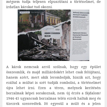
mégsem tudja teljesen elpusztítani a történelmet, de
irdatlan károkat tud okozni.
A károk nemcsak arról szólnak, hogy egy épület
összeomlik, és majd milliárdokért lehet csak felújítani,
hanem azért, mert akik lerombolják, hiszik azt, hogy
ezáltal a múltat is szét tudják rombolni, a történelmet
újra lehet írni. Ezen a téren, melynek kerítésén
borzalmak képei sorakoznak, nem új érzés a fájdalom!
1944-45 ugyancsak borzalmas telén ezrek haltak meg és
tízezrek szenvedtek. Itt egyesül a múlt és a jelen