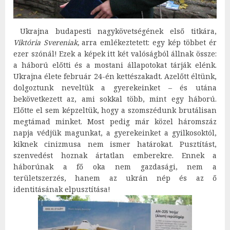
Ukrajna budapesti nagykövetségének első titkára,
Viktória Svereniak,
arra emlékeztetett: egy kép többet ér
ezer szónál! Ezek a képek itt két valóságból állnak össze:
a háború előtti és a mostani állapotokat tárják elénk.
Ukrajna élete február 24-én kettészakadt. Azelőtt éltünk,
dolgoztunk neveltük a gyerekeinket – és utána
bekövetkezett az, ami sokkal több, mint egy háború.
Előtte el sem képzeltük, hogy a szomszédunk brutálisan
megtámad minket. Most pedig már közel háromszáz
napja védjük magunkat, a gyerekeinket a gyilkosoktól,
kiknek cinizmusa nem ismer határokat. Pusztítást,
szenvedést hoznak ártatlan emberekre. Ennek a
háborúnak a fő oka nem gazdasági, nem a
területszerzés, hanem az ukrán nép és az ő
identitásának elpusztítása!