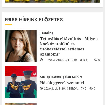
FRISS HÍREINK ELŐZETES
Trending
Tetoválás eltávolítás – Milyen
kockázatokkal és
utókezeléssel érdemes
számolni?
2026.AUGUSZTUS.04. KEDD.
0
0
Címlap
Közszolgálati
Kultúra
Hősök gyerekszemmel
2026.JÚLIUS.29. SZERDA.
0
0