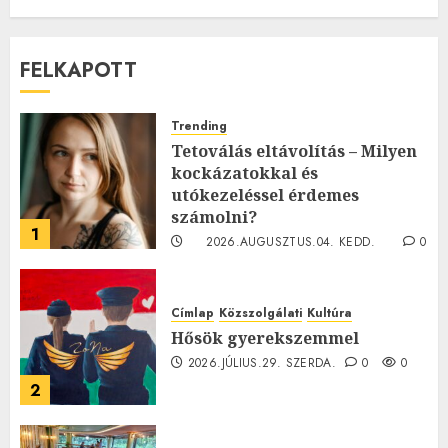
FELKAPOTT
Trending
Tetoválás eltávolítás – Milyen
kockázatokkal és
utókezeléssel érdemes
számolni?
1
2026.AUGUSZTUS.04. KEDD.
0
0
Címlap
Közszolgálati
Kultúra
Hősök gyerekszemmel
2026.JÚLIUS.29. SZERDA.
0
0
2