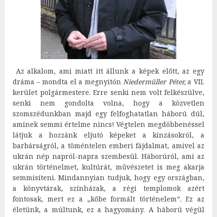
Az alkalom, ami miatt itt állunk a képek előtt, az egy
dráma – mondta el a megnyitón
Niedermüller Péter,
a VII.
kerület polgármestere. Erre senki nem volt felkészülve,
senki nem gondolta volna, hogy a közvetlen
szomszédunkban majd egy felfoghatatlan háború dúl,
aminek semmi értelme nincs! Végtelen megdöbbenéssel
látjuk a hozzánk eljutó képeket a kínzásokról, a
barbárságról, a töméntelen emberi fájdalmat, amivel az
ukrán nép napról-napra szembesül. Háborúról, ami az
ukrán történelmet, kultúrát, művészetet is meg akarja
semmisíteni. Mindannyian tudjuk, hogy egy országban,
a könyvtárak, színházak, a régi templomok azért
fontosak, mert ez a „kőbe formált történelem”. Ez az
életünk, a múltunk, ez a hagyomány. A háború végül