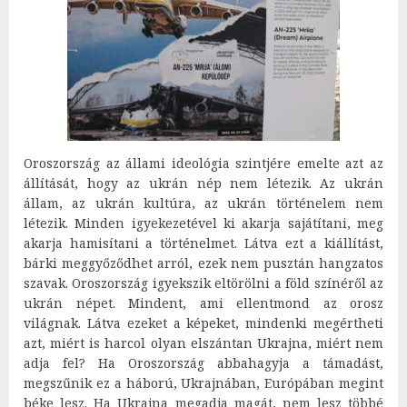
Oroszország az állami ideológia szintjére emelte azt az
állítását, hogy az ukrán nép nem létezik. Az ukrán
állam, az ukrán kultúra, az ukrán történelem nem
létezik. Minden igyekezetével ki akarja sajátítani, meg
akarja hamisítani a történelmet. Látva ezt a kiállítást,
bárki meggyőződhet arról, ezek nem pusztán hangzatos
szavak. Oroszország igyekszik eltörölni a föld színéről az
ukrán népet. Mindent, ami ellentmond az orosz
világnak. Látva ezeket a képeket, mindenki megértheti
azt, miért is harcol olyan elszántan Ukrajna, miért nem
adja fel? Ha Oroszország abbahagyja a támadást,
megszűnik ez a háború, Ukrajnában, Európában megint
béke lesz. Ha Ukrajna megadja magát, nem lesz többé