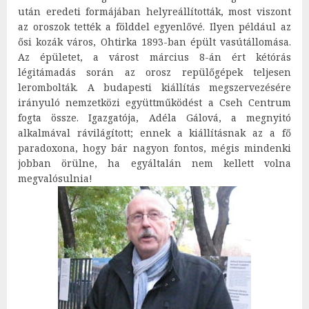
után eredeti formájában helyreállították, most viszont
az oroszok tették a földdel egyenlővé. Ilyen például az
ősi kozák város, Ohtirka 1893-ban épült vasútállomása.
Az épületet, a várost március 8-án ért kétórás
légitámadás során az orosz repülőgépek teljesen
lerombolták. A budapesti kiállítás megszervezésére
irányuló nemzetközi együttműködést a Cseh Centrum
fogta össze. Igazgatója, Adéla Gálová, a megnyitó
alkalmával rávilágított; ennek a kiállításnak az a fő
paradoxona, hogy bár nagyon fontos, mégis mindenki
jobban örülne, ha egyáltalán nem kellett volna
megvalósulnia!