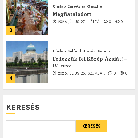
Címlap
EuroAstra
Gasztró
Megfiatalodott
2026.JÚLIUS.27. HÉTFŐ.
0
0
3
Címlap
Külföld
Utazási Kalauz
Fedezzük fel Közép-Ázsiát! –
IV. rész
2026.JÚLIUS.25. SZOMBAT.
0
0
4
KERESÉS
KERESÉS