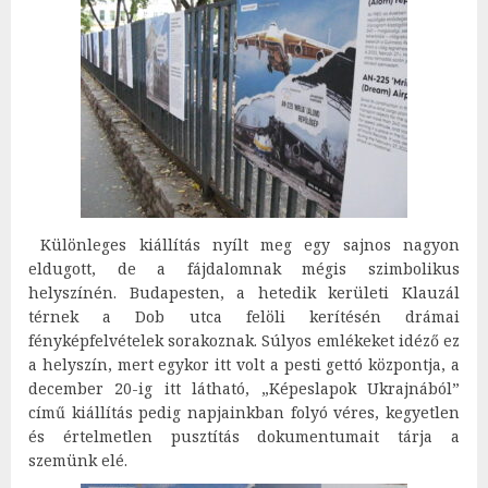
Különleges kiállítás nyílt meg egy sajnos nagyon
eldugott, de a fájdalomnak mégis szimbolikus
helyszínén. Budapesten, a hetedik kerületi Klauzál
térnek a Dob utca felöli kerítésén drámai
fényképfelvételek sorakoznak. Súlyos emlékeket idéző ez
a helyszín, mert egykor itt volt a pesti gettó központja, a
december 20-ig itt látható, „Képeslapok Ukrajnából”
című kiállítás pedig napjainkban folyó véres, kegyetlen
és értelmetlen pusztítás dokumentumait tárja a
szemünk elé.