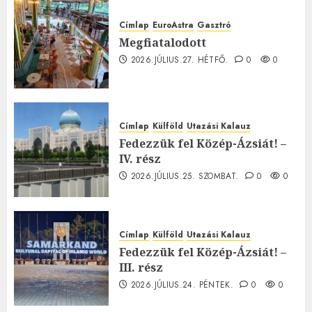
Címlap
EuroAstra
Gasztró
Megfiatalodott
2026.JÚLIUS.27. HÉTFŐ.
0
0
Címlap
Külföld
Utazási Kalauz
Fedezzük fel Közép-Ázsiát! –
IV. rész
2026.JÚLIUS.25. SZOMBAT.
0
0
Címlap
Külföld
Utazási Kalauz
Fedezzük fel Közép-Ázsiát! –
III. rész
2026.JÚLIUS.24. PÉNTEK.
0
0