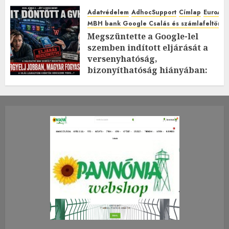
Adatvédelem
AdhocSupport
Címlap
EuroAst
MBH bank Google Csalás és számlafeltörés 
Megszüntette a Google-lel
szemben indított eljárását a
versenyhatóság,
bizonyíthatóság hiányában:
TE mit gondolsz erről?
2026.JÚLIUS.23. CSÜTÖRTÖK.
0
0