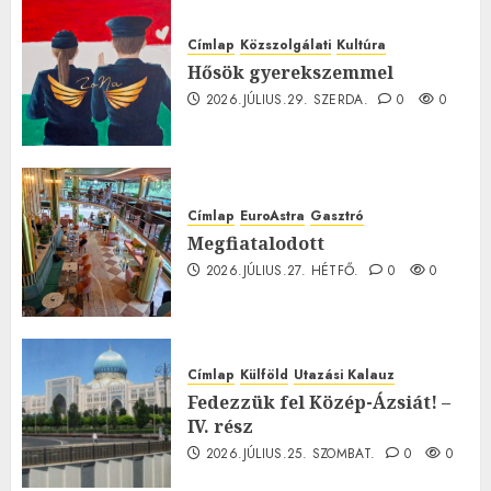
Címlap
Közszolgálati
Kultúra
Hősök gyerekszemmel
2026.JÚLIUS.29. SZERDA.
0
0
Címlap
EuroAstra
Gasztró
Megfiatalodott
2026.JÚLIUS.27. HÉTFŐ.
0
0
Címlap
Külföld
Utazási Kalauz
Fedezzük fel Közép-Ázsiát! –
IV. rész
2026.JÚLIUS.25. SZOMBAT.
0
0