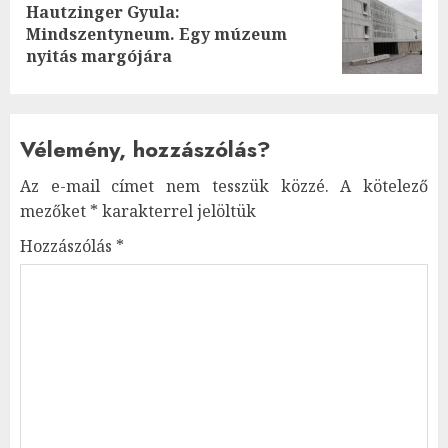
Hautzinger Gyula:
Next
Mindszentyneum. Egy múzeum
post:
nyitás margójára
Vélemény, hozzászólás?
Az e-mail címet nem tesszük közzé.
A kötelező
mezőket
*
karakterrel jelöltük
Hozzászólás
*