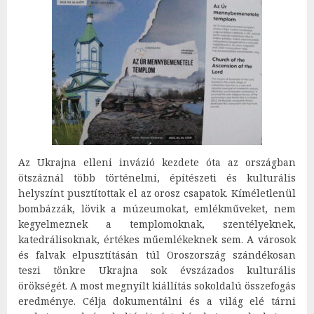
Az Ukrajna elleni invázió kezdete óta az országban
ötszáznál több történelmi, építészeti és kulturális
helyszínt pusztítottak el az orosz csapatok. Kíméletlenül
bombázzák, lövik a múzeumokat, emlékműveket, nem
kegyelmeznek a templomoknak, szentélyeknek,
katedrálisoknak, értékes műemlékeknek sem. A városok
és falvak elpusztításán túl Oroszország szándékosan
teszi tönkre Ukrajna sok évszázados kulturális
örökségét. A most megnyílt kiállítás sokoldalú összefogás
eredménye. Célja dokumentálni és a világ elé tárni