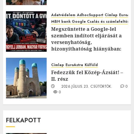
Adatvédelem
AdhocSupport
Címlap
EuroAst
MBH bank Google Csalás és számlafeltörés 
Megszüntette a Google-lel
szemben indított eljárását a
versenyhatóság,
bizonyíthatóság hiányában:
TE mit gondolsz erről?
2026.JÚLIUS.23. CSÜTÖRTÖK.
0
Címlap
EuroAstra
Külföld
0
Fedezzük fel Közép-Ázsiát! –
II. rész
2026.JÚLIUS.23. CSÜTÖRTÖK.
0
0
FELKAPOTT