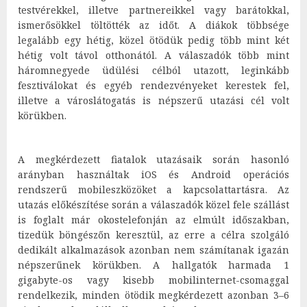
testvérekkel, illetve partnereikkel vagy barátokkal,
ismerősökkel töltötték az időt. A diákok többsége
legalább egy hétig, közel ötödük pedig több mint két
hétig volt távol otthonától. A válaszadók több mint
háromnegyede üdülési célból utazott, leginkább
fesztiválokat és egyéb rendezvényeket kerestek fel,
illetve a városlátogatás is népszerű utazási cél volt
körükben.
A megkérdezett fiatalok utazásaik során hasonló
arányban használtak iOS és Android operációs
rendszerű mobileszközöket a kapcsolattartásra. Az
utazás előkészítése során a válaszadók közel fele szállást
is foglalt már okostelefonján az elmúlt időszakban,
tizedük böngészőn keresztül, az erre a célra szolgáló
dedikált alkalmazások azonban nem számítanak igazán
népszerűnek körükben. A hallgatók harmada 1
gigabyte-os vagy kisebb mobilinternet-csomaggal
rendelkezik, minden ötödik megkérdezett azonban 3–6