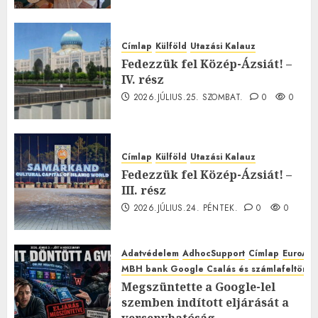
Címlap
Külföld
Utazási Kalauz
Fedezzük fel Közép-Ázsiát! –
IV. rész
2026.JÚLIUS.25. SZOMBAT.
0
0
Címlap
Külföld
Utazási Kalauz
Fedezzük fel Közép-Ázsiát! –
III. rész
2026.JÚLIUS.24. PÉNTEK.
0
0
Adatvédelem
AdhocSupport
Címlap
EuroAst
MBH bank Google Csalás és számlafeltörés 
Megszüntette a Google-lel
szemben indított eljárását a
versenyhatóság,