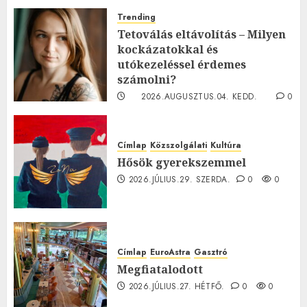
Trending
Tetoválás eltávolítás – Milyen
kockázatokkal és
utókezeléssel érdemes
számolni?
2026.AUGUSZTUS.04. KEDD.
0
0
Címlap
Közszolgálati
Kultúra
Hősök gyerekszemmel
2026.JÚLIUS.29. SZERDA.
0
0
Címlap
EuroAstra
Gasztró
Megfiatalodott
2026.JÚLIUS.27. HÉTFŐ.
0
0