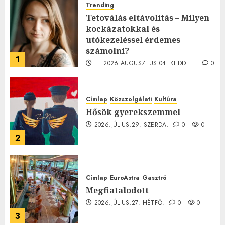
Trending
Tetoválás eltávolítás – Milyen
kockázatokkal és
utókezeléssel érdemes
számolni?
1
2026.AUGUSZTUS.04. KEDD.
0
0
Címlap
Közszolgálati
Kultúra
Hősök gyerekszemmel
2026.JÚLIUS.29. SZERDA.
0
0
2
Címlap
EuroAstra
Gasztró
Megfiatalodott
2026.JÚLIUS.27. HÉTFŐ.
0
0
3