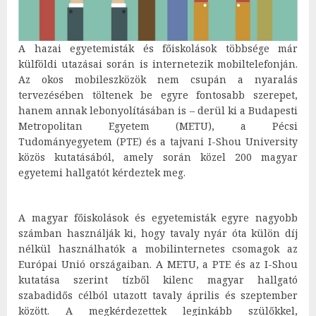
A hazai egyetemisták és főiskolások többsége már
külföldi utazásai során is internetezik mobiltelefonján.
Az okos mobileszközök nem csupán a nyaralás
tervezésében töltenek be egyre fontosabb szerepet,
hanem annak lebonyolításában is – derül ki a Budapesti
Metropolitan Egyetem (METU), a Pécsi
Tudományegyetem (PTE) és a tajvani I-Shou University
közös kutatásából, amely során közel 200 magyar
egyetemi hallgatót kérdeztek meg.
A magyar főiskolások és egyetemisták egyre nagyobb
számban használják ki, hogy tavaly nyár óta külön díj
nélkül használhatók a mobilinternetes csomagok az
Európai Unió országaiban. A METU, a PTE és az I-Shou
kutatása szerint tízből kilenc magyar hallgató
szabadidős célból utazott tavaly április és szeptember
között. A megkérdezettek leginkább szülőkkel,