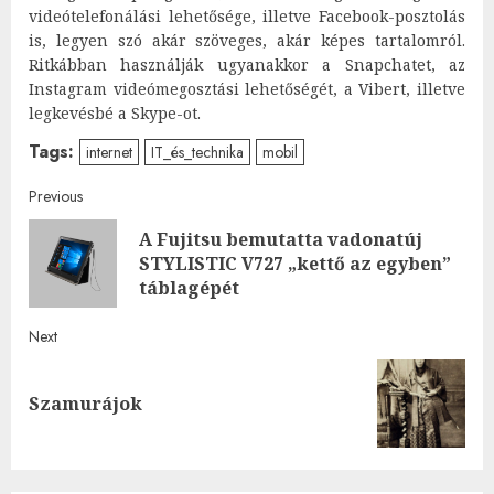
videótelefonálási lehetősége, illetve Facebook-posztolás
is, legyen szó akár szöveges, akár képes tartalomról.
Ritkábban használják ugyanakkor a Snapchatet, az
Instagram videómegosztási lehetőségét, a Vibert, illetve
legkevésbé a Skype-ot.
Tags:
internet
IT_és_technika
mobil
Post
Previous
A Fujitsu bemutatta vadonatúj
navigation
Pre
STYLISTIC V727 „kettő az egyben”
post
táblagépét
Next
Next
Szamurájok
post: