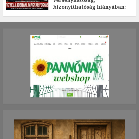
bizonyíthatóság hiányában:
TE mit gondolsz erről?
2026.JÚLIUS.23. CSÜTÖRTÖK.
0
0