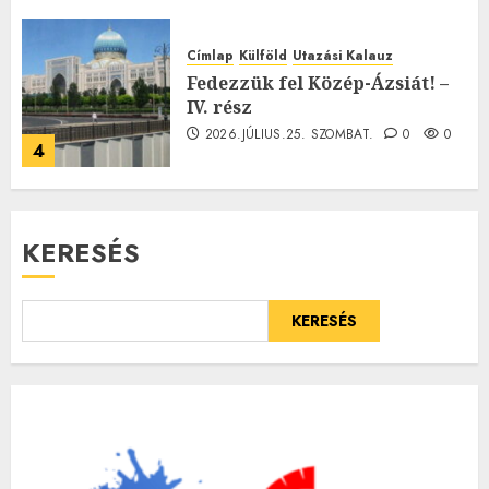
Címlap
Külföld
Utazási Kalauz
Fedezzük fel Közép-Ázsiát! –
IV. rész
2026.JÚLIUS.25. SZOMBAT.
0
0
4
KERESÉS
KERESÉS