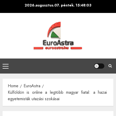
Skip
2026.augusztus.07. péntek.
15:48:03
to
content
Primary
Menu
Home
EuroAstra
Külföldön is online a legtöbb magyar fiatal: a hazai
egyetemisták utazási szokásai