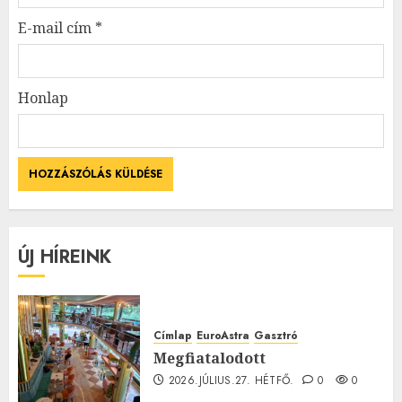
E-mail cím
*
Honlap
ÚJ HÍREINK
Címlap
EuroAstra
Gasztró
Megfiatalodott
2026.JÚLIUS.27. HÉTFŐ.
0
0