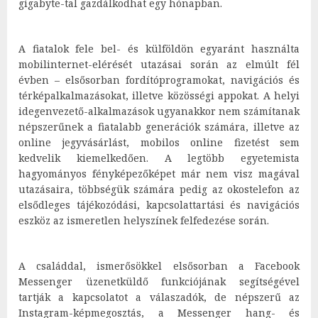
gigabyte-tal gazdálkodhat egy hónapban.
A fiatalok fele bel- és külföldön egyaránt használta
mobilinternet-elérését utazásai során az elmúlt fél
évben – elsősorban fordítóprogramokat, navigációs és
térképalkalmazásokat, illetve közösségi appokat. A helyi
idegenvezető-alkalmazások ugyanakkor nem számítanak
népszerűnek a fiatalabb generációk számára, illetve az
online jegyvásárlást, mobilos online fizetést sem
kedvelik kiemelkedően. A legtöbb egyetemista
hagyományos fényképezőképet már nem visz magával
utazásaira, többségük számára pedig az okostelefon az
elsődleges tájékozódási, kapcsolattartási és navigációs
eszköz az ismeretlen helyszínek felfedezése során.
A családdal, ismerősökkel elsősorban a Facebook
Messenger üzenetküldő funkciójának segítségével
tartják a kapcsolatot a válaszadók, de népszerű az
Instagram-képmegosztás, a Messenger hang- és