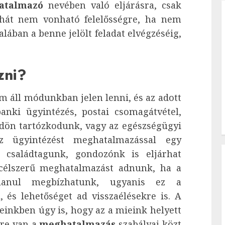
atalmazó
nevében való eljárásra, csak
ehát nem vonható felelősségre, ha nem
lában a benne jelölt feladat elvégzéséig,
zni?
 áll módunkban jelen lenni, és az adott
banki ügyintézés, postai csomagátvétel,
öldön tartózkodunk, vagy az egészségügyi
z ügyintézést meghatalmazással egy
 családtagunk, gondozónk is eljárhat
 célszerű meghatalmazást adnunk, ha a
alanul megbízhatunk, ugyanis ez a
, és lehetőséget ad visszaélésekre is. A
einkben úgy is, hogy az a mieink helyett
etre van a
meghatalmazás
szabályai közt