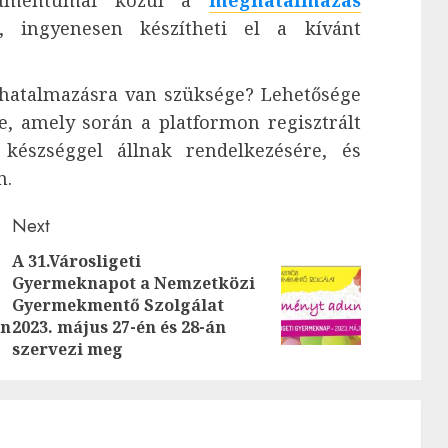
t, ingyenesen készítheti el a kívánt
hatalmazásra van szüksége? Lehetősége
, amely során a platformon regisztrált
készséggel állnak rendelkezésére, és
n.
Next
A 31.Városligeti
Gyermeknapot a Nemzetközi
Previous
Next
Gyermekmentő Szolgálat
post:
post:
in
2023. május 27-én és 28-án
szervezi meg