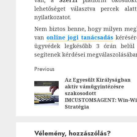
lehetőséget választva percek alat
nyilatkozatot.
Nem biztos benne, hogy milyen meg
van
online jogi tanácsadás
kérésére
ügyvédek legkésőbb 3 órán belül 
segítenek kérdései megválaszolásába
Post
Previous
Az Egyesült Királyságban
navigation
aktív vámügyintézésre
szakosodott
IMCUSTOMSAGENT: Win-W
Stratégia
Vélemény, hozzászólás?