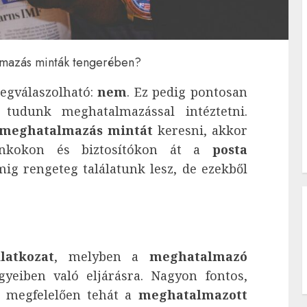
lmazás minták tengerében?
egválaszolható:
nem
. Ez pedig pontosan
tudunk meghatalmazással intéztetni.
meghatalmazás mintát
keresni, akkor
bankokon és biztosítókon át a
posta
 rengeteg találatunk lesz, de ezekből
ilatkozat
, melyben a
meghatalmazó
yeiben való eljárásra. Nagyon fontos,
k megfelelően tehát a
meghatalmazott