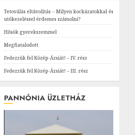
Tetoválás eltávolítás – Milyen kockázatokkal és
utókezeléssel érdemes számolni?
Hősök gyerekszemmel
Megfiatalodott
Fedezzük fel Közép-Ázsiát! – IV. rész
Fedezzük fel Közép-Ázsiát! – III. rész
PANNÓNIA ÜZLETHÁZ