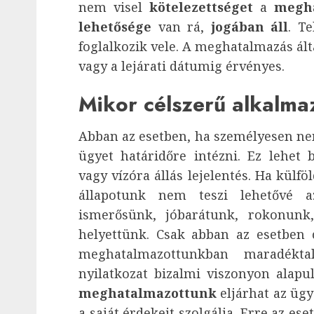
nem visel
kötelezettséget
a
megh
lehetősége
van rá,
jogában áll
. T
foglalkozik vele. A meghatalmazás álta
vagy a lejárati dátumig érvényes.
Mikor célszerű alkalma
Abban az esetben, ha személyesen nem
ügyet határidőre intézni. Ez lehet 
vagy vízóra állás lejelentés. Ha külf
állapotunk nem teszi lehetővé a
ismerősünk, jóbarátunk, rokonunk,
helyettünk. Csak abban az esetben
meghatalmazottunkban maradékt
nyilatkozat bizalmi viszonyon alapul
meghatalmazottunk
eljárhat az ügy
a saját érdekeit szolgálja. Erre az es