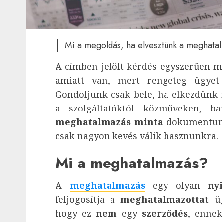
Mi a megoldás, ha elvesztünk a meghata
A címben jelölt kérdés egyszerűen m
amiatt van, mert rengeteg ügyet 
Gondoljunk csak bele, ha elkezdünk
a szolgáltatóktól közműveken, 
meghatalmazás minta
dokumentumig
csak nagyon kevés válik hasznunkra.
Mi a meghatalmazás?
A
meghatalmazás
egy olyan
ny
feljogosítja a
meghatalmazottat
üg
hogy ez
nem
egy
szerződés
, enne