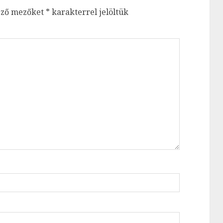
ező mezőket
*
karakterrel jelöltük