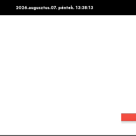
Skip
2026.augusztus.07. péntek.
13:38:14
to
content