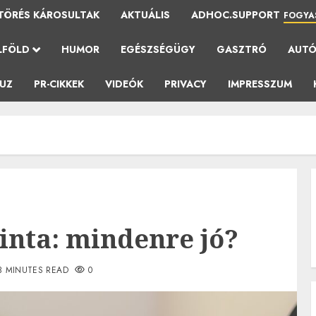
TÖRÉS KÁROSULTAK
AKTUÁLIS
ADHOC.SUPPORT
FOGYA
LFÖLD
HUMOR
EGÉSZSÉGÜGY
GASZTRÓ
AUT
AUZ
PR-CIKKEK
VIDEÓK
PRIVACY
IMPRESSZUM
nta: mindenre jó?
3 MINUTES READ
0