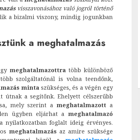
mazás
visszavonásához való jogról történő
k a bizalmi viszony, mindig jogunkban
esztünk a meghatalmazás
 egy
meghatalmazottra
több különböző
több szolgáltatónál is volna teendőnk,
lmazás minta
szükséges, és a végén egy
 útnak a segítőnk. Ehelyett célszerűbb
a, mely szerint a
meghatalmazott
a
nden ügyben eljárhat a
meghatalmazó
nyilatkozatban foglalt ideig érvényes.
nos
meghatalmazás
az amire szüksége
kumentumai közül a
meghatalmazás