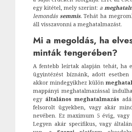
egy kitétel, mely szerint:
a
meghatal
lemondás
semmis
.
Tehát ha megromli
áll visszavonni a meghatalmazást.
Mi a megoldás, ha elv
minták tengerében?
A fentebb leírtak alapján tehát, ha
ügyintézést bíznánk, adott esetben 
akkor mindegyikhez külön
meghata
mappányi meghatalmazással indulhat
egy
általános meghatalmazás
adás
felsorolt ügyekben, vagy akár mi
nevében. Ez maximum 5 évig, vagy a 
Legyen akár specifikus, vagy általá
van, a
Szerzi
platform okosdo