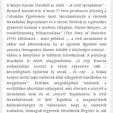
A könyv három részéből az elsőt – „A civil társadalom” –
Richard Sennett
írta. A most 77 éves professzor jelenleg a
Columbia Egyetemen tanít, tanulmányozta a városok
társadalmi kapcsolatait és a városi életnek az egyénekre
gyakorolt hatását a modern világban. Fontos könyve, „A
rendellenesség felhasználása” (The Uses of Disorder,
1970) állításaira – mint például: „…
a civil társadalom is
akkor tud kibontakozni, ha az egyének figyelme nem
annyira önmagukra, hanem inkább a közösségre irányul
–
ebben a könyvben is többször hivatkoznak. A jelenlegi
munkába is átvitt alapgondolata: „A régi francia
szóhasználat szerint a város egyszerre
ville
–
kézzelfogható épületek és utcák – és
cité
– a fizikai
helyen belül lakó emberek által elfogadott viselkedés és
megjelenés.” Érdekes megállapítást találunk a
serdülőkor identitási válságáról, ami elvezeti a szerzőt a
társadalmi nem és az „énerő” fogalmához. A civil
társadalomnak el kell fogadnia a magatartások
különbözőségeit és változásait, hogy az emberek
szabadon, önmaguk legyenek. Hivatkozik Hegelre is, aki