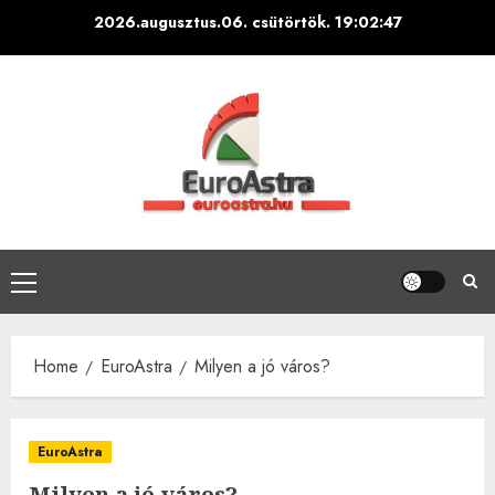
Skip
2026.augusztus.06. csütörtök.
19:02:48
to
content
Primary
Menu
Home
EuroAstra
Milyen a jó város?
EuroAstra
Milyen a jó város?