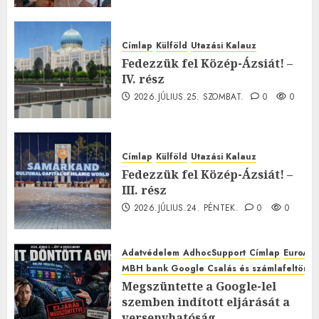
Címlap
Külföld
Utazási Kalauz
Fedezzük fel Közép-Ázsiát! –
IV. rész
2026.JÚLIUS.25. SZOMBAT.
0
0
Címlap
Külföld
Utazási Kalauz
Fedezzük fel Közép-Ázsiát! –
III. rész
2026.JÚLIUS.24. PÉNTEK.
0
0
Adatvédelem
AdhocSupport
Címlap
EuroAst
MBH bank Google Csalás és számlafeltörés 
Megszüntette a Google-lel
szemben indított eljárását a
versenyhatóság,