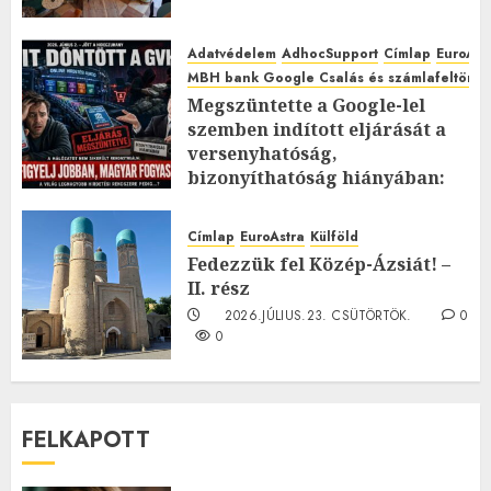
Adatvédelem
AdhocSupport
Címlap
EuroAst
MBH bank Google Csalás és számlafeltörés 
Megszüntette a Google-lel
szemben indított eljárását a
versenyhatóság,
bizonyíthatóság hiányában:
TE mit gondolsz erről?
2026.JÚLIUS.23. CSÜTÖRTÖK.
0
Címlap
EuroAstra
Külföld
0
Fedezzük fel Közép-Ázsiát! –
II. rész
2026.JÚLIUS.23. CSÜTÖRTÖK.
0
0
FELKAPOTT