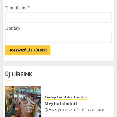
E-mail cím
*
Honlap
ÚJ HÍREINK
Címlap
EuroAstra
Gasztró
Megfiatalodott
2026.JÚLIUS.27. HÉTFŐ.
0
0