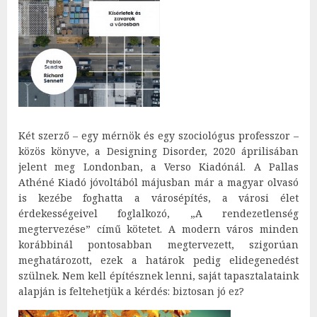
Két szerző – egy mérnök és egy szociológus professzor –
közös könyve, a Designing Disorder, 2020 áprilisában
jelent meg Londonban, a Verso Kiadónál. A Pallas
Athéné Kiadó jóvoltából májusban már a magyar olvasó
is kezébe foghatta a városépítés, a városi élet
érdekességeivel foglalkozó, „A rendezetlenség
megtervezése” című kötetet. A modern város minden
korábbinál pontosabban megtervezett, szigorúan
meghatározott, ezek a határok pedig elidegenedést
szülnek. Nem kell építésznek lenni, saját tapasztalataink
alapján is feltehetjük a kérdés: biztosan jó ez?