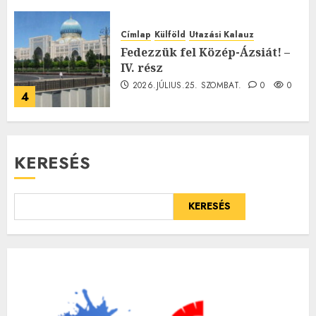
Címlap
Külföld
Utazási Kalauz
Fedezzük fel Közép-Ázsiát! –
IV. rész
2026.JÚLIUS.25. SZOMBAT.
0
0
4
KERESÉS
KERESÉS