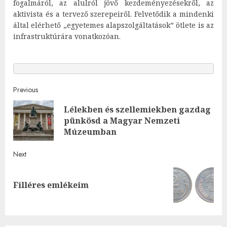
fogalmáról, az alulról jövő kezdeményezésekről, az
aktivista és a tervező szerepeiről. Felvetődik a mindenki
által elérhető „egyetemes alapszolgáltatások” ötlete is az
infrastruktúrára vonatkozóan.
Post
Previous
Lélekben és szellemiekben gazdag
navigation
Pre
pünkösd a Magyar Nemzeti
post
Múzeumban
Next
Next
Filléres emlékeim
post: