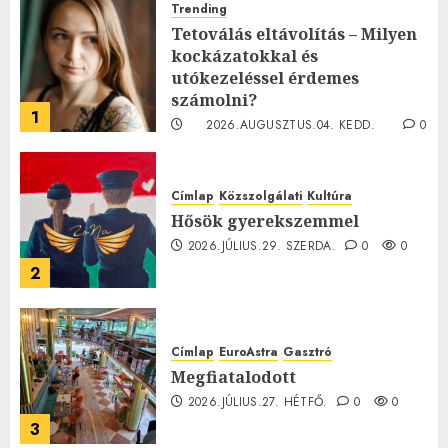
Trending
Tetoválás eltávolítás – Milyen
kockázatokkal és
utókezeléssel érdemes
számolni?
1
2026.AUGUSZTUS.04. KEDD.
0
0
Címlap
Közszolgálati
Kultúra
Hősök gyerekszemmel
2026.JÚLIUS.29. SZERDA.
0
0
2
Címlap
EuroAstra
Gasztró
Megfiatalodott
2026.JÚLIUS.27. HÉTFŐ.
0
0
3