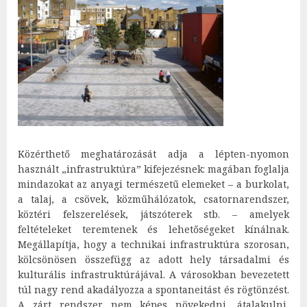
Közérthető meghatározását adja a lépten-nyomon
használt „infrastruktúra” kifejezésnek: magában foglalja
mindazokat az anyagi természetű elemeket – a burkolat,
a talaj, a csövek, közműhálózatok, csatornarendszer,
köztéri felszerelések, játszóterek stb. – amelyek
feltételeket teremtenek és lehetőségeket kínálnak.
Megállapítja, hogy a technikai infrastruktúra szorosan,
kölcsönösen összefügg az adott hely társadalmi és
kulturális infrastruktúrájával. A városokban bevezetett
túl nagy rend akadályozza a spontaneitást és rögtönzést.
A zárt rendszer nem képes növekedni, átalakulni,