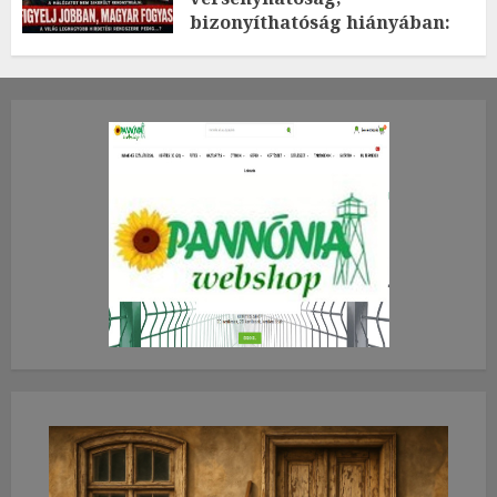
bizonyíthatóság hiányában:
TE mit gondolsz erről?
2026.JÚLIUS.23. CSÜTÖRTÖK.
0
0