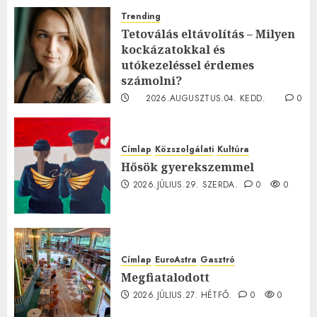
Trending
Tetoválás eltávolítás – Milyen
kockázatokkal és
utókezeléssel érdemes
számolni?
2026.AUGUSZTUS.04. KEDD.
0
0
Címlap
Közszolgálati
Kultúra
Hősök gyerekszemmel
2026.JÚLIUS.29. SZERDA.
0
0
Címlap
EuroAstra
Gasztró
Megfiatalodott
2026.JÚLIUS.27. HÉTFŐ.
0
0