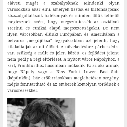
aláveti magát a szabályoknak. Mindenki olyan
városokban akar élni, amelyek tiszták és biztonságosak,
közszolgáltatásaik hatékonyak és minden tőlük telhetőt
megtesznek azért, hogy megszüntessék az osztályok
szerinti és etnikai alapú megosztottságokat. De nem
ilyen városokban élünk! Európában és Amerikában a
belváros „megújítása” leggyakrabban azt jelenti, hogy
kilakoltatják az ott élőket. A növekedéshez párbeszédre
van szükség a múlt és jelen között, ez fejlődést jelent,
nem pedig a régi eltörlését. A nyitott város Nápolyhoz, a
zárt, Frankfurthoz hasonlóan működik. Ez az oka annak,
hogy Nápoly vagy a New York-i Lower East Side
(képünkön), bár erőforrásokban meglehetősen szegény,
mégis fenntartható és az emberek komolyan törődnek e
városrészekkel.