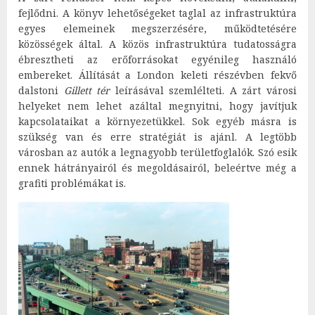
fejlődni. A könyv lehetőségeket taglal az infrastruktúra
egyes elemeinek megszerzésére, működtetésére
közösségek által. A közös infrastruktúra tudatosságra
ébresztheti az erőforrásokat egyénileg használó
embereket. Állítását a London keleti részévben fekvő
dalstoni
Gillett tér
leírásával szemlélteti. A zárt városi
helyeket nem lehet azáltal megnyitni, hogy javítjuk
kapcsolataikat a környezetükkel. Sok egyéb másra is
szükség van és erre stratégiát is ajánl. A legtöbb
városban az autók a legnagyobb területfoglalók. Szó esik
ennek hátrányairól és megoldásairól, beleértve még a
grafiti problémákat is.