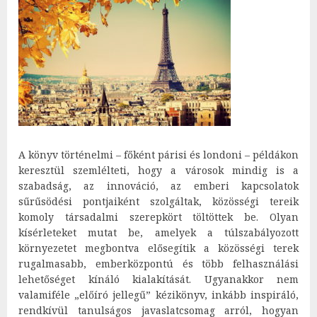
A könyv történelmi – főként párisi és londoni – példákon
keresztül szemlélteti, hogy a városok mindig is a
szabadság, az innováció, az emberi kapcsolatok
sűrűsödési pontjaiként szolgáltak, közösségi tereik
komoly társadalmi szerepkört töltöttek be. Olyan
kísérleteket mutat be, amelyek a túlszabályozott
környezetet megbontva elősegítik a közösségi terek
rugalmasabb, emberközpontú és több felhasználási
lehetőséget kínáló kialakítását. Ugyanakkor nem
valamiféle „előíró jellegű” kézikönyv, inkább inspiráló,
rendkívül tanulságos javaslatcsomag arról, hogyan