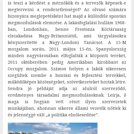
is teszi a kérdést: a mérnökök és a tervezők képesek-e
megtervezni a rendezetlenséget? Az olvasó számára
bizonyára meglepetésként hat majd a különféle spontán
megmozdulások elemzése. A lakásfoglalási hullám 1968-
ban, Londonban, benne Frestonia Köztársaság
elszakadása Nagy-Britanniától, ami tárgyalásokra
kényszerítette a Nagy-Londoni Tanácsot. A 15-M
mozgalom során, 2011. május 15-én, Spanyolország
minden nagyvárosában elfoglalták a központi tereket,
2011 októberében pedig Amerikában kirobbant az
Occupy mozgalom. Számos helyen a lakók sikeresen
szegültek szembe a bontási és fejlesztési tervekkel,
működőképes közösségeket, szövetkezeteket hoztak létre.
Sendra jó példáját adja az alulról szerveződő,
eredményes társadalmi megmozdulásoknak. Leírja, ő
maga is hogyan vett részt ilyen szervezetek
munkájában, ahonnan sikeres állami vezetők nőttek ki
és jelenséggé vált „a politika elnőiesedése”.