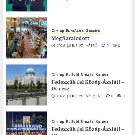
Címlap
EuroAstra
Gasztró
Megfiatalodott
2026.JÚLIUS.27. HÉTFŐ.
0
0
Címlap
Külföld
Utazási Kalauz
Fedezzük fel Közép-Ázsiát! –
IV. rész
2026.JÚLIUS.25. SZOMBAT.
0
0
Címlap
Külföld
Utazási Kalauz
Fedezzük fel Közép-Ázsiát! –