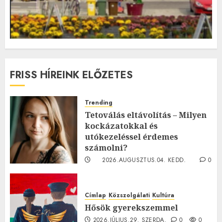
FRISS HÍREINK ELŐZETES
Trending
Tetoválás eltávolítás – Milyen
kockázatokkal és
utókezeléssel érdemes
számolni?
2026.AUGUSZTUS.04. KEDD.
0
0
Címlap
Közszolgálati
Kultúra
Hősök gyerekszemmel
2026.JÚLIUS.29. SZERDA.
0
0