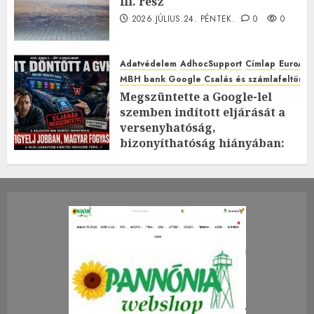
III. rész
2026.JÚLIUS.24. PÉNTEK.
0
0
Adatvédelem
AdhocSupport
Címlap
EuroAst
MBH bank Google Csalás és számlafeltörés 
Megszüntette a Google-lel
szemben indított eljárását a
versenyhatóság,
bizonyíthatóság hiányában:
TE mit gondolsz erről?
2026.JÚLIUS.23. CSÜTÖRTÖK.
0
0