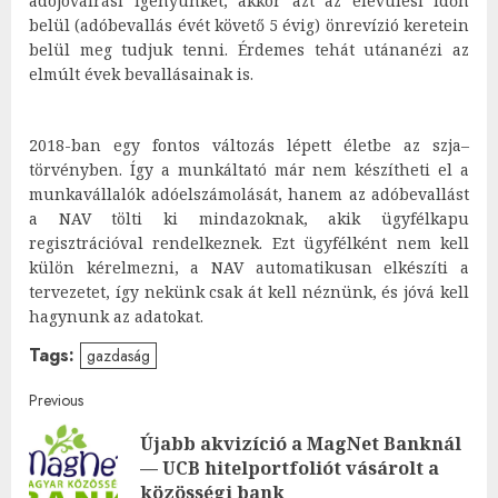
adójóváírási igényünket, akkor azt az elévülési időn
belül (adóbevallás évét követő 5 évig) önrevízió keretein
belül meg tudjuk tenni. Érdemes tehát utánanézi az
elmúlt évek bevallásainak is.
2018-ban egy fontos változás lépett életbe az szja–
törvényben. Így a munkáltató már nem készítheti el a
munkavállalók adóelszámolását, hanem az adóbevallást
a NAV tölti ki mindazoknak, akik ügyfélkapu
regisztrációval rendelkeznek. Ezt ügyfélként nem kell
külön kérelmezni, a NAV automatikusan elkészíti a
tervezetet, így nekünk csak át kell néznünk, és jóvá kell
hagynunk az adatokat.
Tags:
gazdaság
Post
Previous
Újabb akvizíció a MagNet Banknál
navigation
Pre
— UCB hitelportfoliót vásárolt a
post
közösségi bank