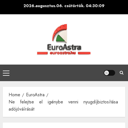
Skip
2026.augusztus.06. csütörtök.
04:30:10
to
content
Primary
Menu
Home
EuroAstra
Ne felejtse el igénybe venni nyugdíjbiztosítása
adójóváírását