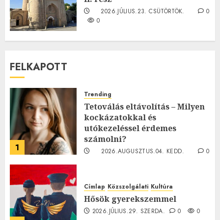
2026.JÚLIUS.23. CSÜTÖRTÖK.
0
0
FELKAPOTT
Trending
Tetoválás eltávolítás – Milyen
kockázatokkal és
utókezeléssel érdemes
számolni?
1
2026.AUGUSZTUS.04. KEDD.
0
0
Címlap
Közszolgálati
Kultúra
Hősök gyerekszemmel
2026.JÚLIUS.29. SZERDA.
0
0