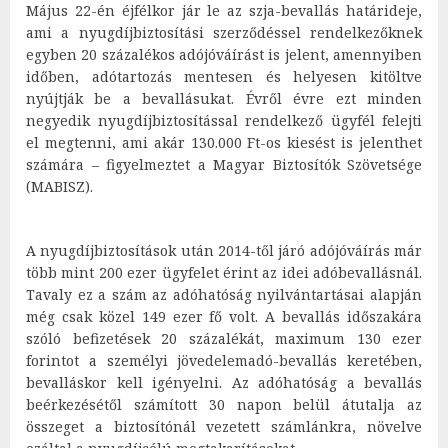
Május 22-én éjfélkor jár le az szja-bevallás határideje,
ami a nyugdíjbiztosítási szerződéssel rendelkezőknek
egyben 20 százalékos adójóváírást is jelent, amennyiben
időben, adótartozás mentesen és helyesen kitöltve
nyújtják be a bevallásukat. Évről évre ezt minden
negyedik nyugdíjbiztosítással rendelkező ügyfél felejti
el megtenni, ami akár 130.000 Ft-os kiesést is jelenthet
számára – figyelmeztet a Magyar Biztosítók Szövetsége
(MABISZ).
A nyugdíjbiztosítások után 2014-től járó adójóváírás már
több mint 200 ezer ügyfelet érint az idei adóbevallásnál.
Tavaly ez a szám az adóhatóság nyilvántartásai alapján
még csak közel 149 ezer fő volt. A bevallás időszakára
szóló befizetések 20 százalékát, maximum 130 ezer
forintot a személyi jövedelemadó-bevallás keretében,
bevalláskor kell igényelni. Az adóhatóság a bevallás
beérkezésétől számított 30 napon belül átutalja az
összeget a biztosítónál vezetett számlánkra, növelve