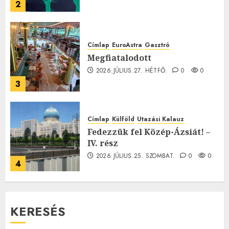
2
Címlap
EuroAstra
Gasztró
Megfiatalodott
2026.JÚLIUS.27. HÉTFŐ.
0
0
3
Címlap
Külföld
Utazási Kalauz
Fedezzük fel Közép-Ázsiát! –
IV. rész
2026.JÚLIUS.25. SZOMBAT.
0
0
4
KERESÉS