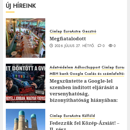
ÚJ HÍREINK
Címlap
EuroAstra
Gasztró
Megfiatalodott
2026.JÚLIUS.27. HÉTFŐ.
0
0
Adatvédelem
AdhocSupport
Címlap
EuroAst
MBH bank Google Csalás és számlafeltörés 
Megszüntette a Google-lel
szemben indított eljárását a
versenyhatóság,
bizonyíthatóság hiányában:
TE mit gondolsz erről?
2026.JÚLIUS.23. CSÜTÖRTÖK.
0
Címlap
EuroAstra
Külföld
0
Fedezzük fel Közép-Ázsiát! –
II. rész