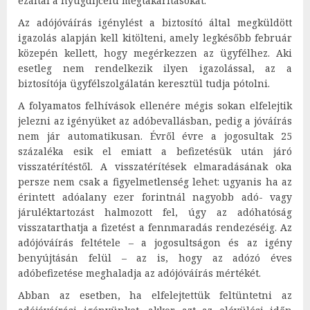
ezáltal a nyugdíjcélú megtakarításokat.
Az adójóváírás igénylést a biztosító által megküldött
igazolás alapján kell kitölteni, amely legkésőbb február
közepén kellett, hogy megérkezzen az ügyfélhez. Aki
esetleg nem rendelkezik ilyen igazolással, az a
biztosítója ügyfélszolgálatán keresztül tudja pótolni.
A folyamatos felhívások ellenére mégis sokan elfelejtik
jelezni az igényüket az adóbevallásban, pedig a jóváírás
nem jár automatikusan. Évről évre a jogosultak 25
százaléka esik el emiatt a befizetésük után járó
visszatérítéstől. A visszatérítések elmaradásának oka
persze nem csak a figyelmetlenség lehet: ugyanis ha az
érintett adóalany ezer forintnál nagyobb adó- vagy
járuléktartozást halmozott fel, úgy az adóhatóság
visszatarthatja a fizetést a fennmaradás rendezéséig. Az
adójóváírás feltétele – a jogosultságon és az igény
benyújtásán felül – az is, hogy az adózó éves
adóbefizetése meghaladja az adójóváírás mértékét.
Abban az esetben, ha elfelejtettük feltüntetni az