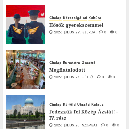
0
Címlap
Közszolgálati
Kultúra
Hősök gyerekszemmel
2026.JÚLIUS.29. SZERDA.
0
0
Címlap
EuroAstra
Gasztró
Megfiatalodott
2026.JÚLIUS.27. HÉTFŐ.
0
0
Címlap
Külföld
Utazási Kalauz
Fedezzük fel Közép-Ázsiát! –
IV. rész
2026.JÚLIUS.25. SZOMBAT.
0
0