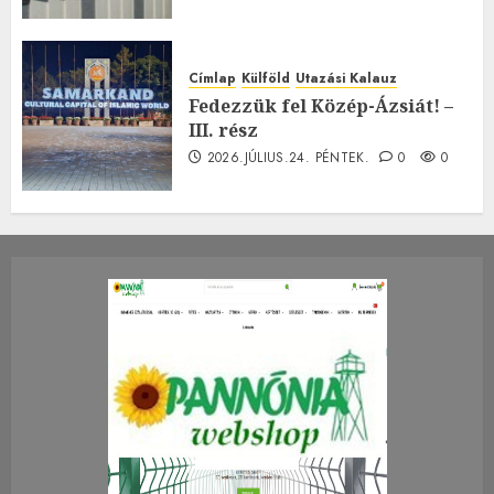
Címlap
Külföld
Utazási Kalauz
Fedezzük fel Közép-Ázsiát! –
III. rész
2026.JÚLIUS.24. PÉNTEK.
0
0