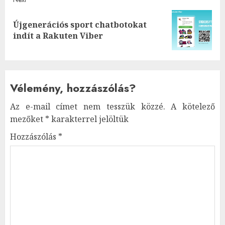
Újgenerációs sport chatbotokat
Next
indít a Rakuten Viber
post:
Vélemény, hozzászólás?
Az e-mail címet nem tesszük közzé.
A kötelező
mezőket
*
karakterrel jelöltük
Hozzászólás
*