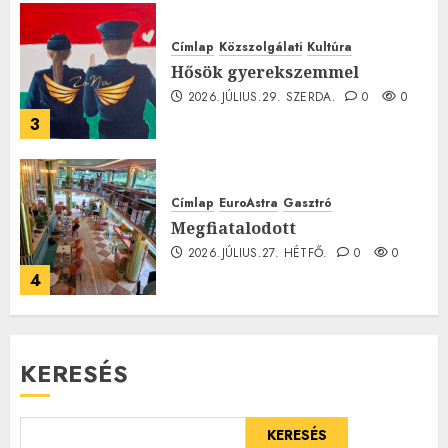
Címlap
Közszolgálati
Kultúra
Hősök gyerekszemmel
2026.JÚLIUS.29. SZERDA.
0
0
3
Címlap
EuroAstra
Gasztró
Megfiatalodott
2026.JÚLIUS.27. HÉTFŐ.
0
0
4
KERESÉS
KERESÉS