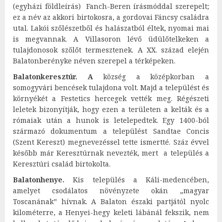
(egyházi földleírás) Fanch-Beren írásmóddal szerepelt;
ez a név az akkori birtokosra, a gordovai Fáncsy családra
utal. Lakói szőlészetből és halászatból éltek, nyomai mai
is megvannak. A Villasoron lévő üdülőtelkeken a
tulajdonosok szőlőt termesztenek. A XX. század elején
Balatonberényke néven szerepel a térképeken.
Balatonkeresztúr. A
község a középkorban a
somogyvári bencések tulajdona volt. Majd a települést és
környékét a Festetics hercegek vették meg. Régészeti
leletek bizonyítják, hogy ezen a területen a kelták és a
rómaiak után a hunok is letelepedtek. Egy 1400-ból
származó dokumentum a települést Sandtae Concis
(Szent Kereszt) megnevezéssel tette ismertté. Száz évvel
később már Keresztúrnak nevezték, mert a település a
Keresztúri család birtokolta.
Balatonhenye.
Kis település a Káli-medencében,
amelyet csodálatos növényzete okán „magyar
Toscanának” hívnak. A Balaton északi partjától nyolc
kilométerre, a Henyei-hegy keleti lábánál fekszik, nem