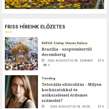
FRISS HÍREINK ELŐZETES
Külföld
Címlap
Utazási Kalauz
Brazília – szeptembertől
decemberig
2026.AUGUSZTUS.08. SZOMBAT.
0
0
Trending
Tetoválás eltávolítás – Milyen
kockázatokkal és
utókezeléssel érdemes
számolni?
2026.AUGUSZTUS.04. KEDD.
0