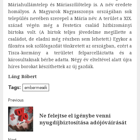
Máriahullámtelep és Máriaszőlőtelep is. A név eredete
homályos. A Magyarok Nagyasszonya országában sok
település nevében szerepel a Mária név. A terület a XIX.
század végén még a
Festetics család
hitbizományi
birtoka volt. (A birtok teljes jövedelme megillette a
családot, de eladni még részben sem lehetett.) Egykor a
filoxéra sok szőlősgazdát tönkretett az országban, ezért a
Tisza-kormány a területet felparcelláztatta és a
károsultaknak bérbe adatta. Négy év elteltével alatt újra
híres borokat készíthettek az új gazdák.
Láng Róbert
Tags:
embermesék
Post
Previous
navigation
Ne felejtse el igénybe venni
Pre
nyugdíjbiztosítása adójóváírását
post
Next