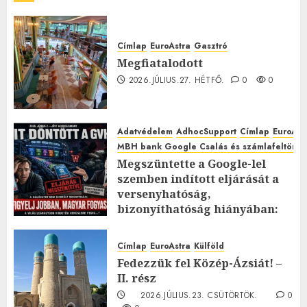
Címlap
EuroAstra
Gasztró
Megfiatalodott
2026.JÚLIUS.27. HÉTFŐ.
0
0
Adatvédelem
AdhocSupport
Címlap
EuroAst
MBH bank Google Csalás és számlafeltörés 
Megszüntette a Google-lel
szemben indított eljárását a
versenyhatóság,
bizonyíthatóság hiányában:
TE mit gondolsz erről?
2026.JÚLIUS.23. CSÜTÖRTÖK.
0
Címlap
EuroAstra
Külföld
0
Fedezzük fel Közép-Ázsiát! –
II. rész
2026.JÚLIUS.23. CSÜTÖRTÖK.
0