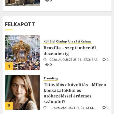
0
FELKAPOTT
Külföld
Címlap
Utazási Kalauz
Brazília – szeptembertől
decemberig
2026.AUGUSZTUS.08. SZOMBAT.
0
0
1
Trending
Tetoválás eltávolítás – Milyen
kockázatokkal és
utókezeléssel érdemes
számolni?
2
2026.AUGUSZTUS.04. KEDD.
0
0