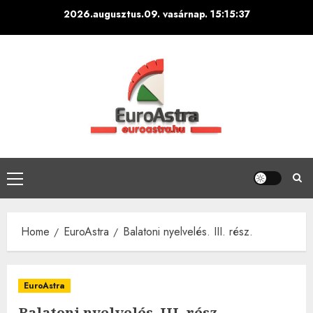
Skip
2026.augusztus.09. vasárnap.
15:15:38
to
content
Primary
Menu
Home
EuroAstra
Balatoni nyelvelés. III. rész.
EuroAstra
Balatoni nyelvelés. III. rész.