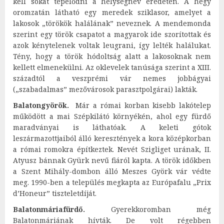
kell sokat tépelődni a helységnév eredetén. A hegy
oromzatán látható egy meredek sziklasor, amelyet a
lakosok „törökök halálának” neveznek. A mendemonda
szerint egy török csapatot a magyarok ide szorítottak és
azok kénytelenek voltak leugrani, így lelték halálukat.
Tény, hogy a török hódoltság alatt a lakosoknak nem
kellett elmenekülni. Az oklevelek tanúsága szerint a XIII.
századtól a veszprémi vár nemes jobbágyai
(„szabadalmas” mezővárosok parasztpolgárai) lakták.
Balatongyörök.
Már a római korban kisebb lakótelep
működött a mai Szépkilátó környékén, ahol egy fürdő
maradványai is láthatóak. A keleti gótok
leszármazottjaiból álló keresztények a kora középkorban
a római romokra építkeztek. Nevét Szigliget urának, II.
Atyusz bánnak Gyürk nevű fiáról kapta. A török időkben
a Szent Mihály-dombon álló Meszes Györk vár védte
meg. 1990-ben a település megkapta az Európafalu „Prix
d’Honeur” tiszteletdíját.
Balatonmáriafürdő.
Gyerekkoromban még
Balatonmáriának hívták. De volt régebben