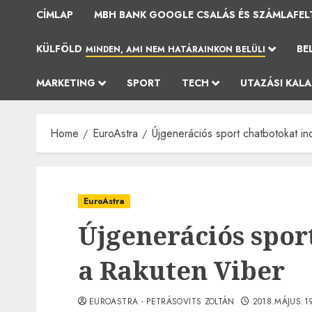
CÍMLAP
MBH BANK GOOGLE CSALÁS ÉS SZÁMLAFEL
KÜLFÖLD
BE
MINDEN, AMI NEM HATÁRAINKON BELÜLI
MARKETING
SPORT
TECH
UTAZÁSI KAL
Home
EuroAstra
Újgenerációs sport chatbotokat in
EuroAstra
Újgenerációs spor
a Rakuten Viber
EUROASTRA - PETRÁSOVITS ZOLTÁN
2018.MÁJUS.1