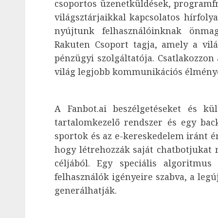
csoportos üzenetküldések, programfri
világsztárjaikkal kapcsolatos hírfol
nyújtunk felhasználóinknak önma
Rakuten Csoport tagja, amely a vil
pénzügyi szolgáltatója. Csatlakozzon
világ legjobb kommunikációs élmény
A Fanbot.ai beszélgetéseket és kü
tartalomkezelő rendszer és egy back
sportok és az e-kereskedelem iránt é
hogy létrehozzák saját chatbotjukat 
céljából. Egy speciális algoritmu
felhasználók igényeire szabva, a legú
generálhatják.