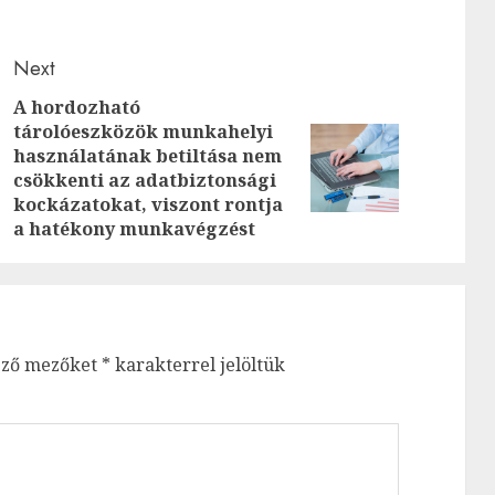
Next
A hordozható
Previous
tárolóeszközök munkahelyi
használatának betiltása nem
Next
post:
csökkenti az adatbiztonsági
post:
kockázatokat, viszont rontja
a hatékony munkavégzést
ező mezőket
*
karakterrel jelöltük