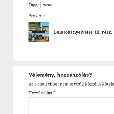
Tags:
internet
Post
Previous
navigation
Balatoni nyelvelés. III. rész.
Vélemény, hozzászólás?
Az e-mail címet nem tesszük közzé.
A kötel
Hozzászólás
*