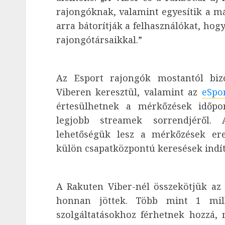
rajongóknak, valamint egyesítik a má
arra bátorítják a felhasználókat, hogy
rajongótársaikkal.”
Az Esport rajongók mostantól biz
Viberen keresztül, valamint az
eSpo
értesülhetnek a mérkőzések időpon
legjobb streamek sorrendjéről
lehetőségük lesz a mérkőzések er
külön csapatközpontú keresések indít
A Rakuten Viber-nél összekötjük az 
honnan jöttek. Több mint 1 milli
szolgáltatásokhoz férhetnek hozzá, 