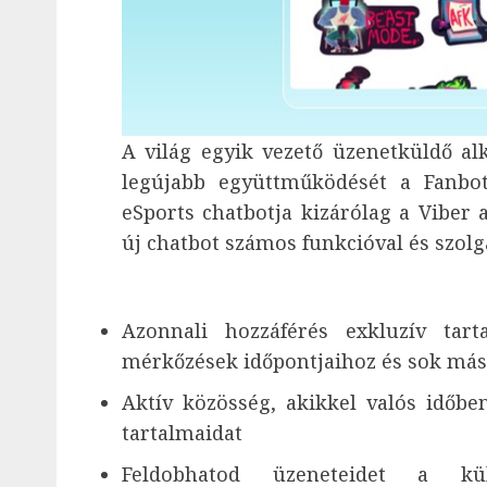
A világ egyik vezető üzenetküldő al
legújabb együttműködését a Fanbot
eSports chatbotja kizárólag a Viber 
új chatbot számos funkcióval és szolgá
Azonnali hozzáférés exkluzív tar
mérkőzések időpontjaihoz és sok má
Aktív közösség, akikkel valós időb
tartalmaidat
Feldobhatod üzeneteidet a kü