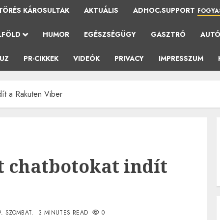
TÖRÉS KÁROSULTAK
AKTUÁLIS
ADHOC.SUPPORT
FOGYA
LFÖLD
HUMOR
EGÉSZSÉGÜGY
GASZTRÓ
AUT
AUZ
PR-CIKKEK
VIDEÓK
PRIVACY
IMPRESSZUM
dít a Rakuten Viber
t chatbotokat indít
9. SZOMBAT.
3 MINUTES READ
0