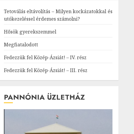
Tetoválás eltávolítás – Milyen kockázatokkal és
utókezeléssel érdemes számolni?
Hősök gyerekszemmel
Megfiatalodott
Fedezzük fel Közép-Ázsiát! – IV. rész
Fedezzük fel Közép-Ázsiát! – III. rész
PANNÓNIA ÜZLETHÁZ