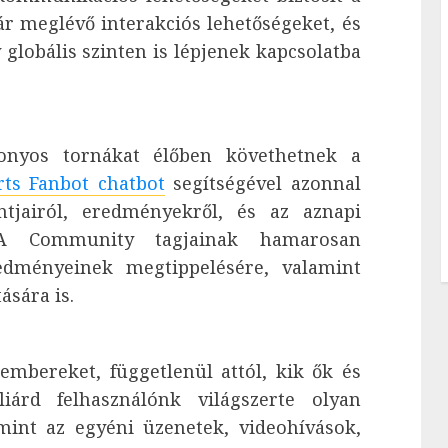
r meglévő interakciós lehetőségeket, és
 globális szinten is lépjenek kapcsolatba
onyos tornákat élőben követhetnek a
rts Fanbot chatbot
segítségével azonnal
tjairól, eredményekről, és az aznapi
. A Community tagjainak hamarosan
edményeinek megtippelésére, valamint
ására is.
embereket, függetlenül attól, kik ők és
árd felhasználónk világszerte olyan
mint az egyéni üzenetek, videohívások,