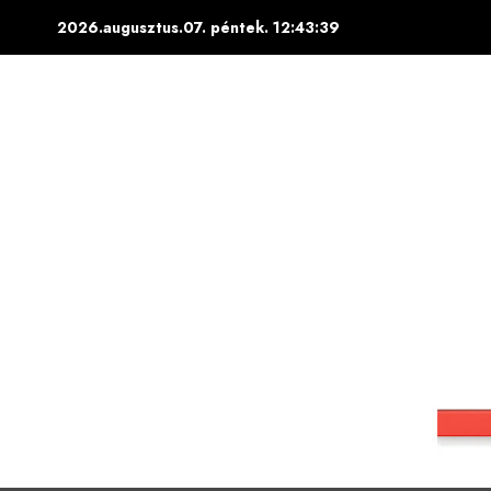
Skip
2026.augusztus.07. péntek.
12:43:40
to
content