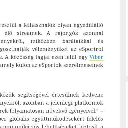
esztül a felhasználók olyan egyedülálló
z élő streamek. A rajongók azonnal
ényekről, miközben barátaikkal és
egoszthatják véleményüket az eSportról
e. A közösség tagjai ezen felül egy
Viber
amely külön az eSportok szerelmeseinek
közük segítségével értesülnek kedvenc
nyekről, azonban a jelenlegi platformok
rek folyamatosan növekvő igényeivel.” –
er globális együttműködésekért felelős
 kommunikációs lehetőségeket biztosít a