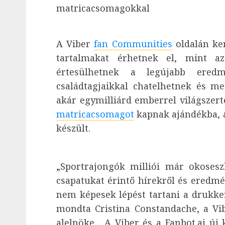
matricacsomagokkal
A Viber
fan
Communities
oldalán ker
tartalmakat érhetnek el, mint a
értesülhetnek a legújabb eredm
családtagjaikkal chatelhetnek és m
akár egymilliárd emberrel világszert
matricacsomagot
kapnak ajándékba, 
készült.
„Sportrajongók milliói már okosesz
csapatukat érintő hírekről és eredmé
nem képesek lépést tartani a drukke
mondta Cristina Constandache, a Vib
alelnöke. „A Viber és a Fanbot.ai új