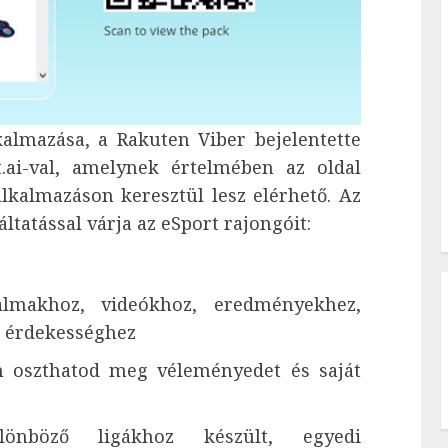
kalmazása, a Rakuten Viber bejelentette
.ai-val, amelynek értelmében az oldal
alkalmazáson keresztül lesz elérhető. Az
ltatással várja az eSport rajongóit:
talmakhoz, videókhoz, eredményekhez,
s érdekességhez
en oszthatod meg véleményedet és saját
lönböző ligákhoz készült, egyedi