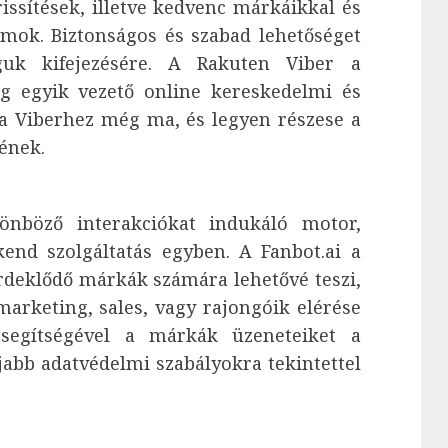
ssítések, illetve kedvenc márkáikkal és
yamok. Biztonságos és szabad lehetőséget
guk kifejezésére. A Rakuten Viber a
ág egyik vezető online kereskedelmi és
 a Viberhez még ma, és legyen részese a
ének.
lönböző interakciókat indukáló motor,
end szolgáltatás egyben. A Fanbot.ai a
rdeklődő márkák számára lehetővé teszi,
marketing, sales, vagy rajongóik elérése
s segítségével a márkák üzeneteiket a
jabb adatvédelmi szabályokra tekintettel