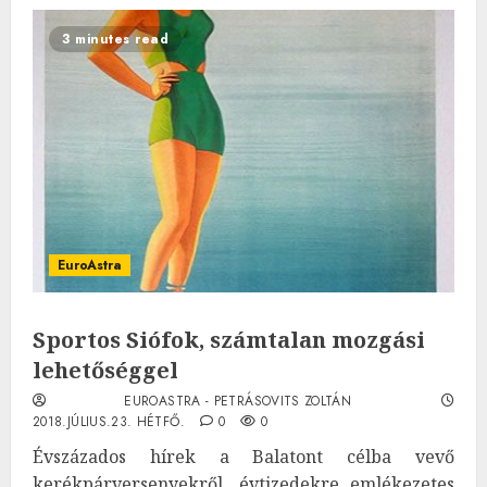
3 minutes read
EuroAstra
Sportos Siófok, számtalan mozgási
lehetőséggel
EUROASTRA - PETRÁSOVITS ZOLTÁN
2018.JÚLIUS.23. HÉTFŐ.
0
0
Évszázados hírek a Balatont célba vevő
kerékpárversenyekről, évtizedekre emlékezetes