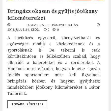
Bringázz okosan és gyűjts jótékony
kilométereket
EUROASTRA - PETRÁSOVITS ZOLTÁN
2018.JÚLIUS.24. KEDD.
0
0
A biciklizés egyszerű, környezetbarát és
egészséges módja a közlekedésnek és a
sportolásnak is. De tekerni is csak
körültekintően és felkészülten szabad, hogy
elkerüld a baleseteket és a sérüléseket. A
Hankook most elárulja, hogyan lehetsz igazán
felelős sportember: mire kell figyelned
bringázás közben és hogyan gyűjthetsz
mindeközben jótékony kilométereket a Bátor
Tábornak.
TOVÁBBI RÉSZLETEK