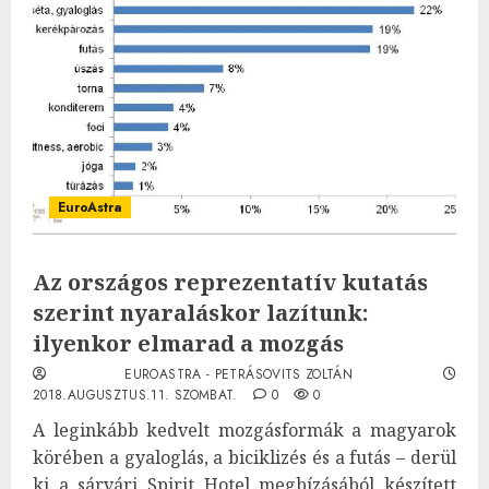
EuroAstra
Az országos reprezentatív kutatás
szerint nyaraláskor lazítunk:
ilyenkor elmarad a mozgás
EUROASTRA - PETRÁSOVITS ZOLTÁN
2018.AUGUSZTUS.11. SZOMBAT.
0
0
A leginkább kedvelt mozgásformák a magyarok
körében a gyaloglás, a biciklizés és a futás – derül
ki a sárvári Spirit Hotel megbízásából készített