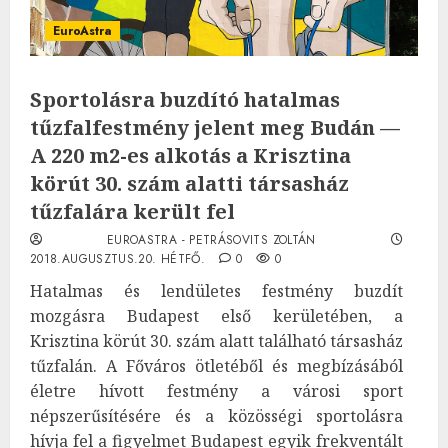
EuroAstra
Sportolásra buzdító hatalmas
tűzfalfestmény jelent meg Budán —
A 220 m2-es alkotás a Krisztina
körút 30. szám alatti társasház
tűzfalára került fel
EUROASTRA - PETRÁSOVITS ZOLTÁN
2018.AUGUSZTUS.20. HÉTFŐ.
0
0
Hatalmas és lendületes festmény buzdít
mozgásra Budapest első kerületében, a
Krisztina körút 30. szám alatt található társasház
tűzfalán. A Főváros ötletéből és megbízásából
életre hívott festmény a városi sport
népszerűsítésére és a közösségi sportolásra
hívja fel a figyelmet Budapest egyik frekventált