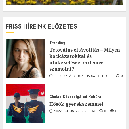
FRISS HÍREINK ELŐZETES
Trending
Tetoválás eltávolítás – Milyen
kockázatokkal és
utókezeléssel érdemes
számolni?
2026.AUGUSZTUS.04. KEDD.
0
0
Címlap
Közszolgálati
Kultúra
Hősök gyerekszemmel
2026.JÚLIUS.29. SZERDA.
0
0