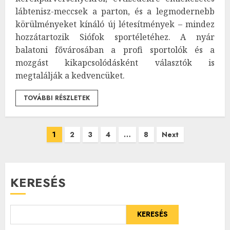
lábtenisz-meccsek a parton, és a legmodernebb
körülményeket kínáló új létesítmények – mindez
hozzátartozik Siófok sportéletéhez. A nyár
balatoni fővárosában a profi sportolók és a
mozgást kikapcsolódásként választók is
megtalálják a kedvencüket.
TOVÁBBI RÉSZLETEK
Bejegyzések
1
2
3
4
…
8
Next
lapozása
KERESÉS
KERESÉS