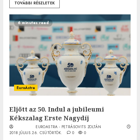
TOVÁBBI RÉSZLETEK
6 minutes read
EuroAstra
Eljött az 50. Indul a jubileumi
Kékszalag Erste Nagydíj
EUROASTRA - PETRÁSOVITS ZOLTÁN
2018.JÚLIUS.26. CSÜTÖRTÖK.
0
0