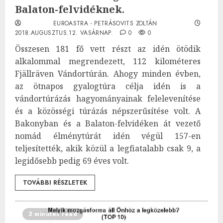
Balaton-felvidéknek.
EUROASTRA - PETRÁSOVITS ZOLTÁN
2018.AUGUSZTUS.12. VASÁRNAP.
0
0
Összesen 181 fő vett részt az idén ötödik
alkalommal megrendezett, 112 kilométeres
Fjällräven Vándortúrán. Ahogy minden évben,
az ötnapos gyalogtúra célja idén is a
vándortúrázás hagyományainak felelevenítése
és a közösségi túrázás népszerűsítése volt. A
Bakonyban és a Balaton-felvidéken át vezető
nomád élménytúrát idén végül 157-en
teljesítették, akik közül a legfiatalabb csak 9, a
legidősebb pedig 69 éves volt.
TOVÁBBI RÉSZLETEK
3 minutes read