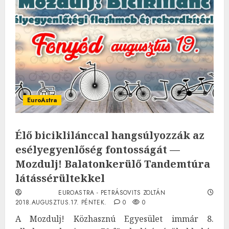
EuroAstra
Élő biciklilánccal hangsúlyozzák az
esélyegyenlőség fontosságát —
Mozdulj! Balatonkerülő Tandemtúra
látássérültekkel
EUROASTRA - PETRÁSOVITS ZOLTÁN
2018.AUGUSZTUS.17. PÉNTEK.
0
0
A Mozdulj! Közhasznú Egyesület immár 8.