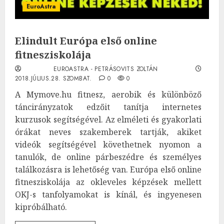
EuroAstra
Elindult Európa első online
fitnesziskolája
EUROASTRA - PETRÁSOVITS ZOLTÁN
2018.JÚLIUS.28. SZOMBAT.
0
0
A Mymove.hu fitnesz, aerobik és különböző
táncirányzatok edzőit tanítja internetes
kurzusok segítségével. Az elméleti és gyakorlati
órákat neves szakemberek tartják, akiket
videók segítségével követhetnek nyomon a
tanulók, de online párbeszédre és személyes
találkozásra is lehetőség van. Európa első online
fitnesziskolája az okleveles képzések mellett
OKJ-s tanfolyamokat is kínál, és ingyenesen
kipróbálható.