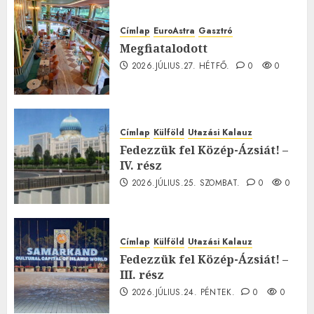
Címlap
EuroAstra
Gasztró
Megfiatalodott
2026.JÚLIUS.27. HÉTFŐ.
0
0
Címlap
Külföld
Utazási Kalauz
Fedezzük fel Közép-Ázsiát! –
IV. rész
2026.JÚLIUS.25. SZOMBAT.
0
0
Címlap
Külföld
Utazási Kalauz
Fedezzük fel Közép-Ázsiát! –
III. rész
2026.JÚLIUS.24. PÉNTEK.
0
0