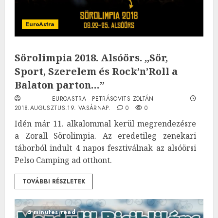
EuroAstra
Sörolimpia 2018. Alsóörs. ,,Sör,
Sport, Szerelem és Rock’n’Roll a
Balaton parton…’’
EUROASTRA - PETRÁSOVITS ZOLTÁN
2018.AUGUSZTUS.19. VASÁRNAP.
0
0
Idén már 11. alkalommal kerül megrendezésre
a Zorall Sörolimpia. Az eredetileg zenekari
táborból indult 4 napos fesztiválnak az alsóörsi
Pelso Camping ad otthont.
TOVÁBBI RÉSZLETEK
5 minutes read