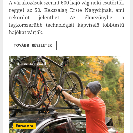
A várakozások szerint 600 hajó vág neki csütörtök
reggel az 50. Kékszalag Erste Nagydíjnak, ami
rekordot jelenthet. Az élmezőnybe a
legkorszerűbb technológiát képviselő többtestű
hajókat várják.
TOVÁBBI RÉSZLETEK
3 minutes read
EuroAstra