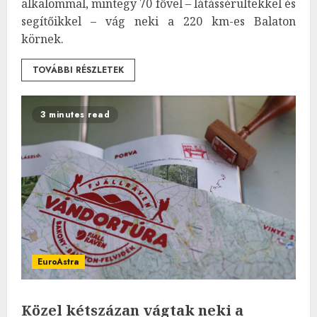
alkalommal, mintegy 70 fővel – látássérültekkel és
segítőikkel – vág neki a 220 km-es Balaton
körnek.
TOVÁBBI RÉSZLETEK
3 minutes read
EuroAstra
Közel kétszázan vágtak neki a