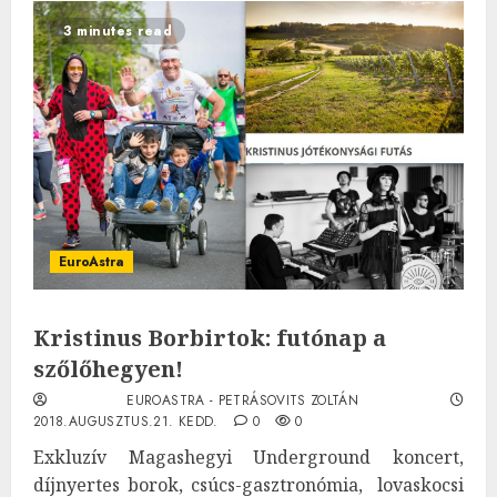
3 minutes read
EuroAstra
Kristinus Borbirtok: futónap a
szőlőhegyen!
EUROASTRA - PETRÁSOVITS ZOLTÁN
2018.AUGUSZTUS.21. KEDD.
0
0
Exkluzív Magashegyi Underground koncert,
díjnyertes borok, csúcs-gasztronómia, lovaskocsi