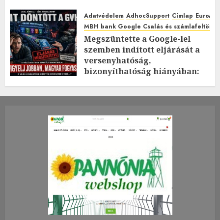
Adatvédelem
AdhocSupport
Címlap
EuroAst
MBH bank Google Csalás és számlafeltörés 
Megszüntette a Google-lel
szemben indított eljárását a
versenyhatóság,
bizonyíthatóság hiányában:
TE mit gondolsz erről?
2026.JÚLIUS.23. CSÜTÖRTÖK.
0
0