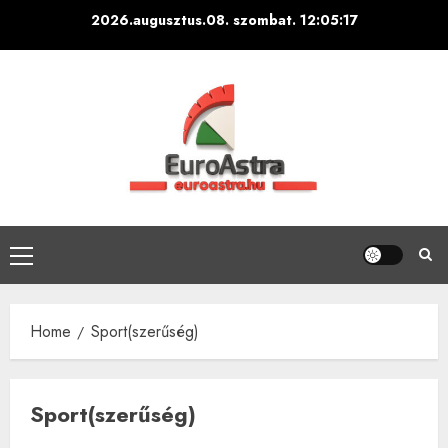
Skip
2026.augusztus.08. szombat.
12:05:18
to
content
Primary
Menu
Home
Sport(szerűség)
Sport(szerűség)