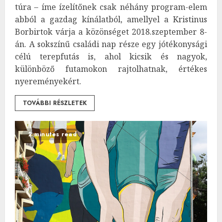
túra – íme ízelítőnek csak néhány program-elem
abból a gazdag kínálatból, amellyel a Kristinus
Borbirtok várja a közönséget 2018.szeptember 8-
án. A sokszínű családi nap része egy jótékonysági
célú terepfutás is, ahol kicsik és nagyok,
különböző futamokon rajtolhatnak, értékes
nyereményekért.
TOVÁBBI RÉSZLETEK
2 minutes read