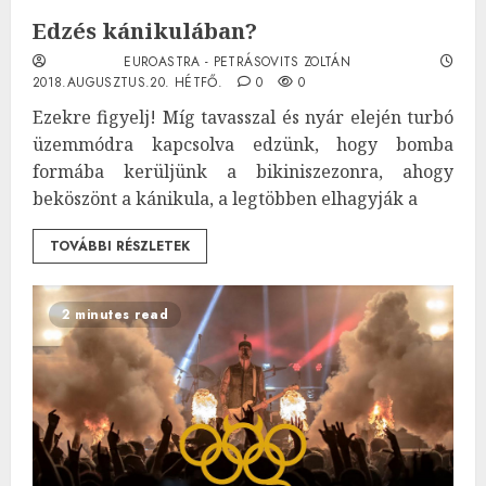
Edzés kánikulában?
EUROASTRA - PETRÁSOVITS ZOLTÁN
2018.AUGUSZTUS.20. HÉTFŐ.
0
0
Ezekre figyelj! Míg tavasszal és nyár elején turbó
üzemmódra kapcsolva edzünk, hogy bomba
formába kerüljünk a bikiniszezonra, ahogy
beköszönt a kánikula, a legtöbben elhagyják a
TOVÁBBI RÉSZLETEK
2 minutes read