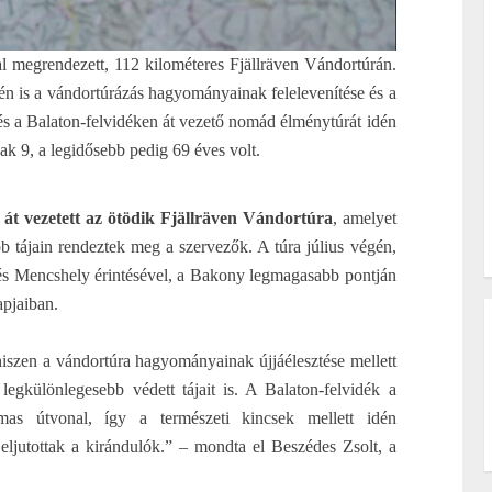
l megrendezett, 112 kilométeres Fjällräven Vándortúrán.
n is a vándortúrázás hagyományainak felelevenítése és a
és a Balaton-felvidéken át vezető nomád élménytúrát idén
sak 9, a legidősebb pedig 69 éves volt.
 át vezetett az ötödik Fjällräven Vándortúra
, amelyet
b tájain rendeztek meg a szervezők. A túra július végén,
és Mencshely érintésével, a Bakony legmagasabb pontján
apjaiban.
 hiszen a vándortúra hagyományainak újjáélesztése mellett
egkülönlegesebb védett tájait is. A Balaton-felvidék a
mas útvonal, így a természeti kincsek mellett idén
 eljutottak a kirándulók.” – mondta el Beszédes Zsolt, a