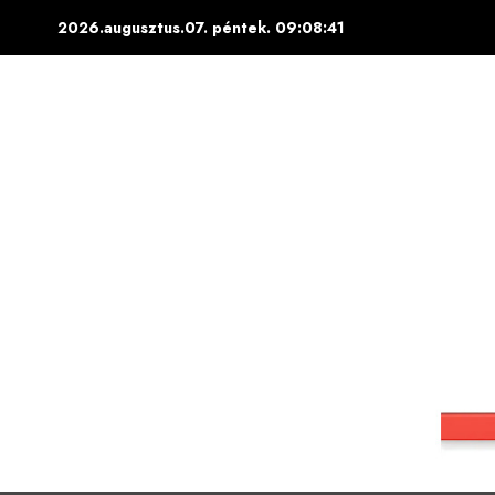
Skip
2026.augusztus.07. péntek.
09:08:42
to
content