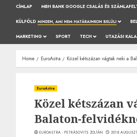
CÍMLAP
MBH BANK GOOGLE CSALÁS ÉS SZÁMLAFEL
KÜLFÖLD
BE
MINDEN, AMI NEM HATÁRAINKON BELÜLI
MARKETING
SPORT
TECH
UTAZÁSI KAL
Home
EuroAstra
Közel kétszázan vágtak neki a Bal
EuroAstra
Közel kétszázan v
Balaton-felvidékn
EUROASTRA - PETRÁSOVITS ZOLTÁN
2018.AUGUSZT