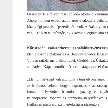
Összesen 181 fő vett részt az idén ötödik alkalomma
Ahogy minden évben, az ötnapos gyalogtúra célja idé
közösségi túrázás népszerűsítése volt. A Bakonyban 
végül 157-en teljesítették, akik közül a legfiatalabb c
Kőriserdőn, kolostorkerten és szőlőültetvényeken
idén először a Bakony és a Balaton-felvidék legszeb
Vinyén rajtolt, majd Bakonybél, Csehbánya, Úrkút, 
áthaladva, Káptalantótiban ért célba augusztus első n
„Idén új helyszínt választottunk a túra útvonalának,
az is fontos célunk, hogy megmutassuk az ország l
korábbi helyszínhez hasonlóan gazdag és izgal
kalandparkba, tópartra és történelmi helyszínekre is
Fjällräven magyarországi értékesítési igazgatója.