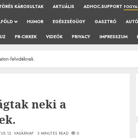
TÖRÉS KÁROSULTAK
AKTUÁLIS
ADHOC.SUPPORT
FOGYA
LFÖLD
HUMOR
EGÉSZSÉGÜGY
GASZTRÓ
AUT
AUZ
PR-CIKKEK
VIDEÓK
PRIVACY
IMPRESSZUM
aton-felvidéknek.
ágtak neki a
ek.
US.12. VASÁRNAP.
3 MINUTES READ
0