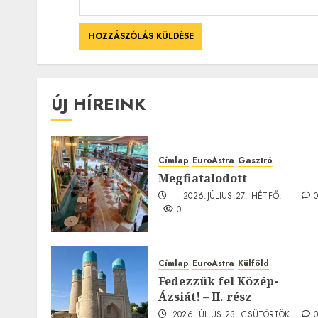
ÚJ HÍREINK
Címlap
EuroAstra
Gasztró
Megfiatalodott
2026.JÚLIUS.27. HÉTFŐ.
0
Címlap
EuroAstra
Külföld
Fedezzük fel Közép-
Ázsiát! – II. rész
2026.JÚLIUS.23. CSÜTÖRTÖK.