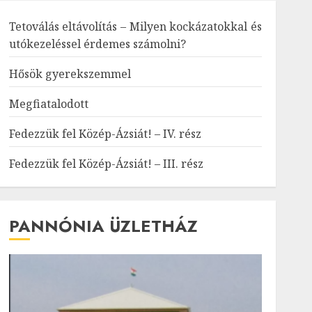
Tetoválás eltávolítás – Milyen kockázatokkal és
utókezeléssel érdemes számolni?
Hősök gyerekszemmel
Megfiatalodott
Fedezzük fel Közép-Ázsiát! – IV. rész
Fedezzük fel Közép-Ázsiát! – III. rész
PANNÓNIA ÜZLETHÁZ