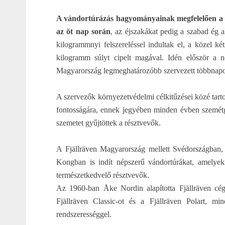
A vándortúrázás hagyományainak megfelelően a rés
az öt nap során
, az éjszakákat pedig a szabad ég al
kilogrammnyi felszereléssel indultak el, a közel ké
kilogramm súlyt cipelt magával. Idén először a n
Magyarország legmeghatározóbb szervezett többnapo
A szervezők környezetvédelmi célkitűzései közé tart
fontosságára, ennek jegyében minden évben szemétgy
szemetet gyűjtöttek a résztvevők.
A Fjällräven Magyarország mellett Svédországban
Kongban is indít népszerű vándortúrákat, amelye
természetkedvelő résztvevők.
Az 1960-ban Åke Nordin alapította Fjällräven cég
Fjällräven Classic-ot és a Fjällräven Polart, m
rendszerességgel.