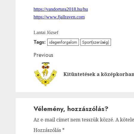
https://vandortura2018.hu/hu
https://www.fjallraven.com
Lantai József
Tags:
idegenforgalom
Sport(szerűség)
Post
Previous
navigation
Kitüntetések a középkorba
Vélemény, hozzászólás?
Az e-mail címet nem tesszük közzé.
A kötel
Hozzászólás
*