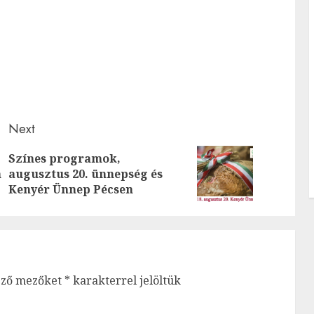
Next
Színes programok,
Previous
Next
n
augusztus 20. ünnepség és
post:
post:
Kenyér Ünnep Pécsen
ező mezőket
*
karakterrel jelöltük