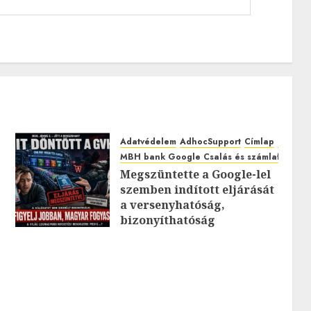
Adatvédelem
AdhocSupport
Címlap
EuroAst
MBH bank Google Csalás és számlafeltörés
Megszüntette a Google-lel
szemben indított eljárását
0
a versenyhatóság,
bizonyíthatóság
hiányában: TE mit
gondolsz erről?
2026.JÚLIUS.23. CSÜTÖRTÖK.
0
0
0