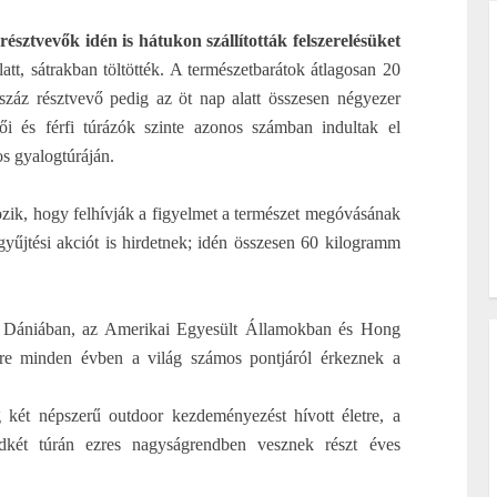
ztvevők idén is hátukon szállították felszerelésüket
att, sátrakban töltötték. A természetbarátok átlagosan 20
tszáz résztvevő pedig az öt nap alatt összesen négyezer
ői és férfi túrázók szinte azonos számban indultak el
s gyalogtúráján.
ozik, hogy felhívják a figyelmet a természet megóvásának
űjtési akciót is hirdetnek; idén összesen 60 kilogramm
, Dániában, az Amerikai Egyesült Államokban és Hong
kre minden évben a világ számos pontjáról érkeznek a
 két népszerű outdoor kezdeményezést hívott életre, a
indkét túrán ezres nagyságrendben vesznek részt éves