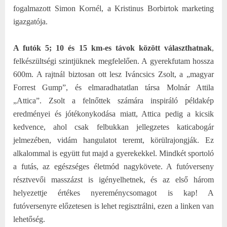
fogalmazott Simon Kornél, a Kristinus Borbirtok marketing
igazgatója.
A futók 5; 10 és 15 km-es távok között választhatnak
,
felkészültségi szintjüknek megfelelően. A gyerekfutam hossza
600m. A rajtnál biztosan ott lesz Iváncsics Zsolt, a „magyar
Forrest Gump”, és elmaradhatatlan társa Molnár Attila
„Attica”. Zsolt a felnőttek számára inspiráló példakép
eredményei és jótékonykodása miatt, Attica pedig a kicsik
kedvence, ahol csak felbukkan jellegzetes katicabogár
jelmezében, vidám hangulatot teremt, körülrajongják. Ez
alkalommal is együtt fut majd a gyerekekkel. Mindkét sportoló
a futás, az egészséges életmód nagykövete. A futóverseny
résztvevői masszázst is igényelhetnek, és az első három
helyezettje értékes nyereménycsomagot is kap! A
futóversenyre előzetesen is lehet regisztrálni, ezen a linken van
lehetőség.