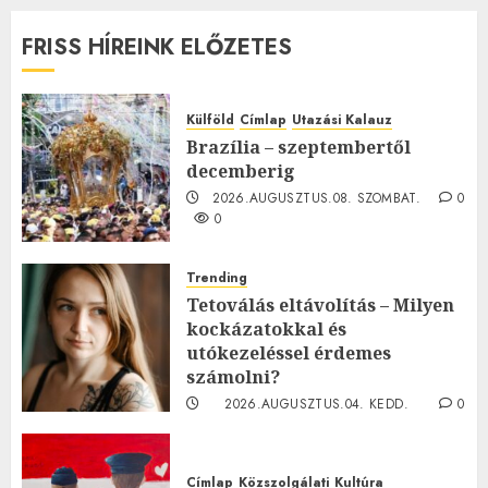
FRISS HÍREINK ELŐZETES
Külföld
Címlap
Utazási Kalauz
Brazília – szeptembertől
decemberig
2026.AUGUSZTUS.08. SZOMBAT.
0
0
Trending
Tetoválás eltávolítás – Milyen
kockázatokkal és
utókezeléssel érdemes
számolni?
2026.AUGUSZTUS.04. KEDD.
0
0
Címlap
Közszolgálati
Kultúra