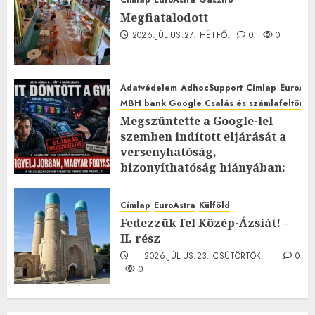
Címlap
EuroAstra
Gasztró
Megfiatalodott
2026.JÚLIUS.27. HÉTFŐ.
0
0
Adatvédelem
AdhocSupport
Címlap
EuroAst
MBH bank Google Csalás és számlafeltörés 
Megszüntette a Google-lel
szemben indított eljárását a
versenyhatóság,
bizonyíthatóság hiányában:
TE mit gondolsz erről?
2026.JÚLIUS.23. CSÜTÖRTÖK.
0
Címlap
EuroAstra
Külföld
0
Fedezzük fel Közép-Ázsiát! –
II. rész
2026.JÚLIUS.23. CSÜTÖRTÖK.
0
0