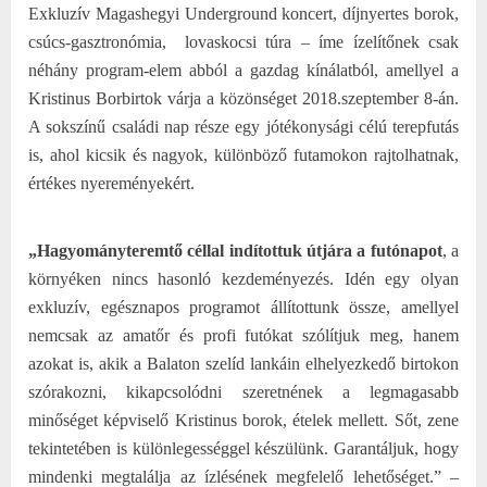
Exkluzív Magashegyi Underground koncert, díjnyertes borok,
csúcs-gasztronómia,
lovaskocsi túra – íme ízelítőnek csak
néhány program-elem abból a gazdag kínálatból, amellyel a
Kristinus Borbirtok várja a közönséget 2018.szeptember 8-án.
A sokszínű családi nap része egy jótékonysági célú terepfutás
is, ahol kicsik és nagyok, különböző futamokon rajtolhatnak,
értékes nyereményekért.
„Hagyományteremtő céllal indítottuk útjára a futónapot
, a
környéken nincs hasonló kezdeményezés. Idén egy olyan
exkluzív, egésznapos programot állítottunk össze, amellyel
nemcsak az amatőr és profi futókat szólítjuk meg, hanem
azokat is, akik a Balaton szelíd lankáin elhelyezkedő birtokon
szórakozni, kikapcsolódni szeretnének a legmagasabb
minőséget képviselő Kristinus borok, ételek mellett. Sőt, zene
tekintetében is különlegességgel készülünk. Garantáljuk, hogy
mindenki megtalálja az ízlésének megfelelő lehetőséget.” –