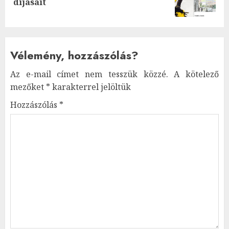
díjasait
post:
Vélemény, hozzászólás?
Az e-mail címet nem tesszük közzé.
A kötelező
mezőket
*
karakterrel jelöltük
Hozzászólás
*