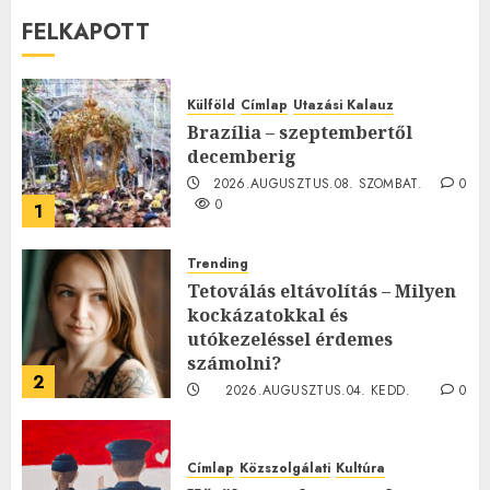
FELKAPOTT
Külföld
Címlap
Utazási Kalauz
Brazília – szeptembertől
decemberig
2026.AUGUSZTUS.08. SZOMBAT.
0
0
1
Trending
Tetoválás eltávolítás – Milyen
kockázatokkal és
utókezeléssel érdemes
számolni?
2
2026.AUGUSZTUS.04. KEDD.
0
0
Címlap
Közszolgálati
Kultúra