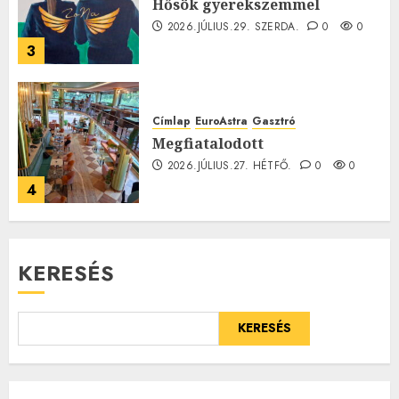
Hősök gyerekszemmel
2026.JÚLIUS.29. SZERDA.
0
0
3
Címlap
EuroAstra
Gasztró
Megfiatalodott
2026.JÚLIUS.27. HÉTFŐ.
0
0
4
KERESÉS
KERESÉS