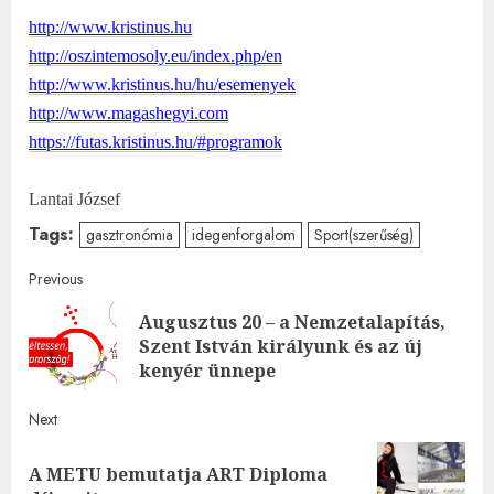
http://www.kristinus.hu
http://oszintemosoly.eu/index.
php/en
http://www.kristinus.hu/hu/ese
menyek
http://www.magashegyi.com
https://futas.kristinus.hu/#pr
ogramok
Lantai József
Tags:
gasztronómia
idegenforgalom
Sport(szerűség)
Post
Previous
Augusztus 20 – a Nemzetalapítás,
navigation
Pre
Szent István királyunk és az új
post
kenyér ünnepe
Next
A METU bemutatja ART Diploma
Next