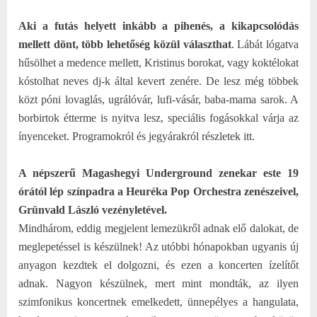
Aki a futás helyett inkább a pihenés, a kikapcsolódás
mellett dönt, több lehetőség közül választhat
. Lábát lógatva
hűsölhet a medence mellett, Kristinus borokat, vagy koktélokat
kóstolhat neves dj-k által kevert zenére. De lesz még többek
közt póni lovaglás, ugrálóvár, lufi-vásár, baba-mama sarok. A
borbirtok étterme is nyitva lesz, speciális fogásokkal várja az
ínyenceket. Programokról és jegyárakról részletek itt.
A népszerű Magashegyi Underground zenekar este 19
órától lép színpadra a Heuréka Pop Orchestra zenészeivel,
Grünvald László vezényletével.
Mindhárom, eddig megjelent lemezükről adnak elő dalokat, de
meglepetéssel is készülnek! Az utóbbi hónapokban ugyanis új
anyagon kezdtek el dolgozni, és ezen a koncerten ízelítőt
adnak. Nagyon készülnek, mert mint mondták, az ilyen
szimfonikus koncertnek emelkedett, ünnepélyes a hangulata,