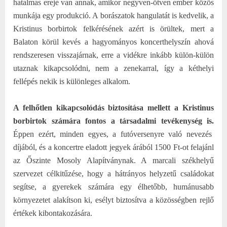
hatalmas ereje van annak, amikor negyven-ötven ember közös
munkája egy produkció. A borászatok hangulatát is kedvelik, a
Kristinus borbirtok felkérésének azért is örültek, mert a
Balaton körül kevés a hagyományos koncerthelyszín ahová
rendszeresen visszajárnak, erre a vidékre inkább külön-külön
utaznak kikapcsolódni, nem a zenekarral, így a kéthelyi
fellépés nekik is különleges alkalom.
A felhőtlen kikapcsolódás biztosítása mellett a Kristinus
borbirtok számára fontos a társadalmi tevékenység is.
Éppen ezért, minden egyes, a futóversenyre való nevezés
díjából, és a koncertre eladott jegyek árából 1500 Ft-ot felajánl
az Őszinte Mosoly Alapítványnak. A marcali székhelyű
szervezet célkitűzése, hogy a hátrányos helyzetű családokat
segítse, a gyerekek számára egy élhetőbb, humánusabb
környezetet alakítson ki, esélyt biztosítva a közösségben rejlő
értékek kibontakozására.