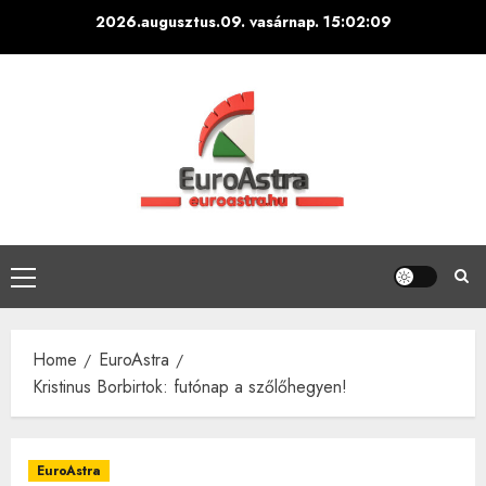
Skip
2026.augusztus.09. vasárnap.
15:02:10
to
content
Primary
Menu
Home
EuroAstra
Kristinus Borbirtok: futónap a szőlőhegyen!
EuroAstra