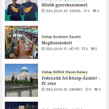
Hősök gyerekszemmel
2026.JÚLIUS.29. SZERDA.
0
0
Címlap
EuroAstra
Gasztró
Megfiatalodott
2026.JÚLIUS.27. HÉTFŐ.
0
0
Címlap
Külföld
Utazási Kalauz
Fedezzük fel Közép-Ázsiát! –
IV. rész
2026.JÚLIUS.25. SZOMBAT.
0
0