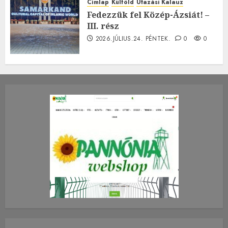
Címlap
Külföld
Utazási Kalauz
Fedezzük fel Közép-Ázsiát! –
III. rész
2026.JÚLIUS.24. PÉNTEK.
0
0