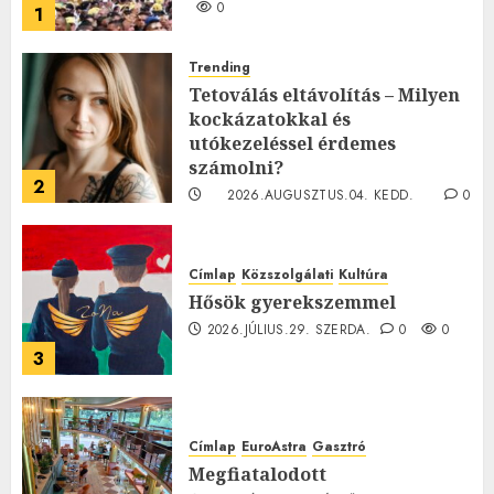
0
1
Trending
Tetoválás eltávolítás – Milyen
kockázatokkal és
utókezeléssel érdemes
számolni?
2
2026.AUGUSZTUS.04. KEDD.
0
0
Címlap
Közszolgálati
Kultúra
Hősök gyerekszemmel
2026.JÚLIUS.29. SZERDA.
0
0
3
Címlap
EuroAstra
Gasztró
Megfiatalodott