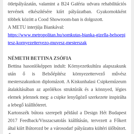
ötletpályázatán, valamint a B24 Galéria udvara rehabilitációs
tervének elkészítésére kiírt pályázatban. Gyakornokként
többek között a Cood Showroom-ban is dolgozott.
A METU interjúja Biankával:
https://www.metropolitan.hu/so
mkutas-bianka-gizella-belsoepi
tesz-kornyezettervezo-muvesz-
mesterszak
NÉMETH BETTINA ZSÓFIA
Bettina hasonlóképpen indult: Környezetkultúra alapszakunk
után ő is Belsőépítész környezettervező művész
mesterszakunkon diplomázott. A Kiskunhalasi Csipkemúzeum
átalakításában az aprólékos struktúrák és a könnyed, légies
elemek jelennek meg: a csipke lenyűgöző szerkezete inspirálta
a lebegő kiállítóteret.
Kartonszék bútora szerepelt például a Design Hét Budapest
2017 Feedback/Visszacsatolás kiállításán, tervezett a Főkert
által kiírt Bútorozd be a városodat! pályázatra kültéri ülőbútort.