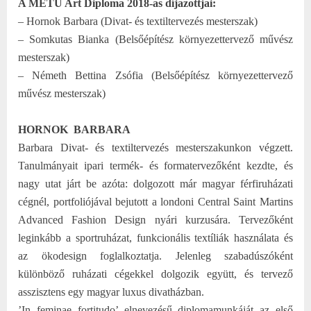
A METU Art Diploma 2018-as díjazottjai:
– Hornok Barbara (Divat- és textiltervezés mesterszak)
– Somkutas Bianka (Belsőépítész környezettervező művész
mesterszak)
– Németh Bettina Zsófia (Belsőépítész környezettervező
művész mesterszak)
HORNOK
BARBARA
Barbara Divat- és textiltervezés mesterszakunkon végzett.
Tanulmányait ipari termék- és formatervezőként kezdte, és
nagy utat járt be azóta: dolgozott már magyar férfiruházati
cégnél, portfoliójával bejutott a londoni Central Saint Martins
Advanced Fashion Design nyári kurzusára. Tervezőként
leginkább a sportruházat, funkcionális textíliák használata és
az ökodesign foglalkoztatja. Jelenleg szabadúszóként
különböző ruházati cégekkel dolgozik együtt, és tervező
asszisztens egy magyar luxus divatházban.
’In feminae fortitudo’ elnevezésű diplomamunkáját az első