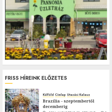
FRISS HÍREINK ELŐZETES
Külföld
Címlap
Utazási Kalauz
Brazília – szeptembertől
decemberig