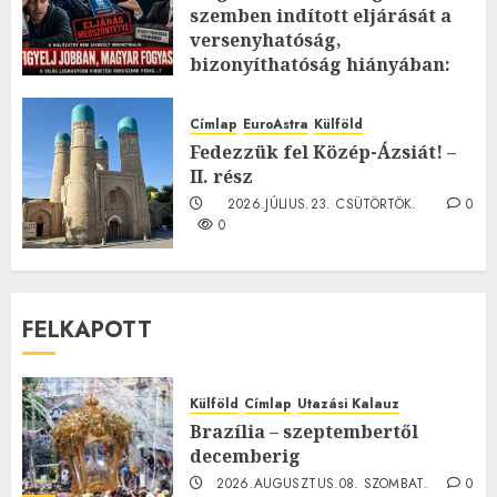
szemben indított eljárását a
versenyhatóság,
bizonyíthatóság hiányában:
TE mit gondolsz erről?
2026.JÚLIUS.23. CSÜTÖRTÖK.
0
Címlap
EuroAstra
Külföld
0
Fedezzük fel Közép-Ázsiát! –
II. rész
2026.JÚLIUS.23. CSÜTÖRTÖK.
0
0
FELKAPOTT
Külföld
Címlap
Utazási Kalauz
Brazília – szeptembertől
decemberig
2026.AUGUSZTUS.08. SZOMBAT.
0