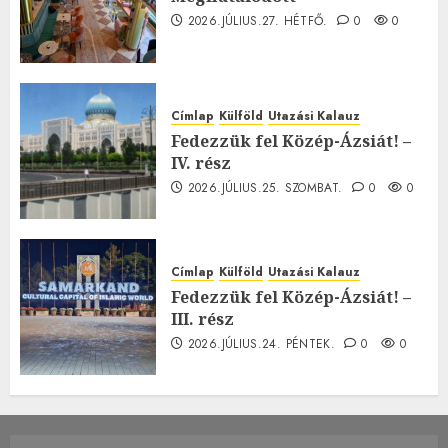
2026.JÚLIUS.27. HÉTFŐ.
0
0
Címlap
Külföld
Utazási Kalauz
Fedezzük fel Közép-Ázsiát! –
IV. rész
2026.JÚLIUS.25. SZOMBAT.
0
0
Címlap
Külföld
Utazási Kalauz
Fedezzük fel Közép-Ázsiát! –
III. rész
2026.JÚLIUS.24. PÉNTEK.
0
0