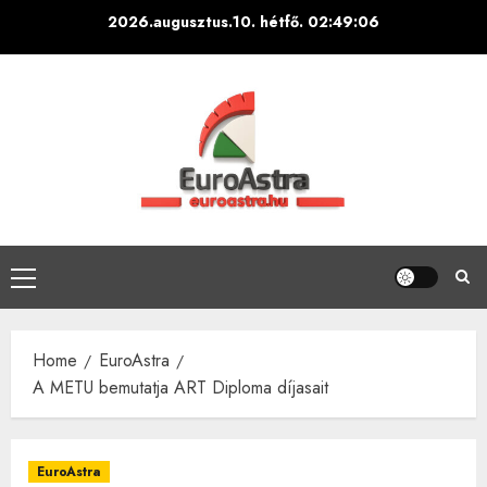
Skip
2026.augusztus.10. hétfő.
02:49:07
to
content
Primary
Menu
Home
EuroAstra
A METU bemutatja ART Diploma díjasait
EuroAstra