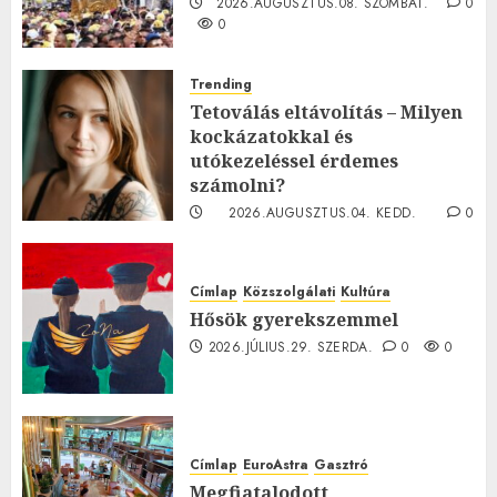
2026.AUGUSZTUS.08. SZOMBAT.
0
0
Trending
Tetoválás eltávolítás – Milyen
kockázatokkal és
utókezeléssel érdemes
számolni?
2026.AUGUSZTUS.04. KEDD.
0
0
Címlap
Közszolgálati
Kultúra
Hősök gyerekszemmel
2026.JÚLIUS.29. SZERDA.
0
0
Címlap
EuroAstra
Gasztró
Megfiatalodott