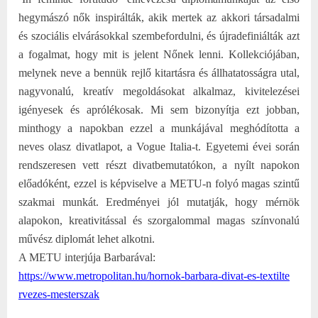
hegymászó nők inspirálták, akik mertek az akkori társadalmi
és szociális elvárásokkal szembefordulni, és újradefiniálták azt
a fogalmat, hogy mit is jelent Nőnek lenni. Kollekciójában,
melynek neve a bennük rejlő kitartásra és állhatatosságra utal,
nagyvonalú, kreatív megoldásokat alkalmaz, kivitelezései
igényesek és aprólékosak. Mi sem bizonyítja ezt jobban,
minthogy a napokban ezzel a munkájával meghódította a
neves olasz divatlapot, a Vogue Italia-t. Egyetemi évei során
rendszeresen vett részt divatbemutatókon, a nyílt napokon
előadóként, ezzel is képviselve a METU-n folyó magas szintű
szakmai munkát. Eredményei jól mutatják, hogy mérnök
alapokon, kreativitással és szorgalommal magas színvonalú
művész diplomát lehet alkotni.
A METU interjúja Barbarával:
https://www.metropolitan.hu/ho
rnok-barbara-divat-es-textilte
rvezes-mesterszak