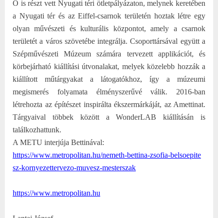
Ő is részt vett Nyugati téri ötletpályázaton, melynek keretében
a Nyugati tér és az Eiffel-csarnok területén hoztak létre egy
olyan művészeti és kulturális központot, amely a csarnok
területét a város szövetébe integrálja. Csoporttársával együtt a
Szépművészeti Múzeum számára tervezett applikációt, és
körbejárható kiállítási útvonalakat, melyek közelebb hozzák a
kiállított műtárgyakat a látogatókhoz, így a múzeumi
megismerés folyamata élményszerűvé válik. 2016-ban
létrehozta az építészet inspirálta ékszermárkáját, az Amettinat.
Tárgyaival többek között a WonderLAB kiállításán is
találkozhattunk.
A METU interjúja Bettinával:
https://www.metropolitan.hu/ne
meth-bettina-zsofia-belsoepite
sz-kornyezettervezo-muvesz-
mesterszak
https://www.metropolitan.hu