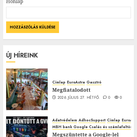
Honlap
ÚJ HÍREINK
Címlap
EuroAstra
Gasztró
Megfiatalodott
2026.JÚLIUS.27. HÉTFŐ.
0
0
Adatvédelem
AdhocSupport
Címlap
EuroAst
MBH bank Google Csalás és számlafeltörés 
Megszüntette a Google-lel