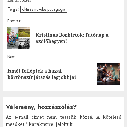
Lantai József
Tags:
oktatás-nevelés-pedagógia
Post
Previous
navigation
Kristinus Borbirtok: futónap a
Pre
szőlőhegyen!
post
Next
Ismét felléptek a hazai
Next
börtönszínjátszás legjobbjai
post:
Vélemény, hozzászólás?
Az e-mail címet nem tesszük közzé.
A kötelező
mezőket
*
karakterrel jelöltük