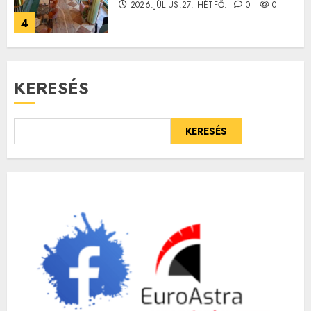
2026.JÚLIUS.27. HÉTFŐ.
0
0
4
KERESÉS
KERESÉS