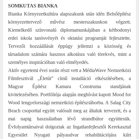
SOMKUTAS BIANKA
Bianka Környezetkultúra alapszakunk után idén Belsőépítész
környezettervező művész mesterszakunkon végzett.
Kiemelkedő színvonalú diplomamunkájában a kétbodonyi
erdei iskola tanösvényét és oktatási programját fejlesztette.
Tervezői hozzáállását éppúgy jellemzi a közösség és
társadalom számára hasznos alkotásra való törekvés, mint a
személyes inspirációban való elmélyedés.
Aktív egyetemi évei során részt vett a MédiaWave Nemzetközi
Filmfesztivál „Életút” című installáció elkészítésében, a
Magyar Építész Kamara Construma standjának
kivitelezésében. Portfóliója alapján meghívást kapott Mood for
Wood lengyelországi nemzetközi építésztáborba. A Salag City
Beach csoporttal együtt valósult meg az általuk tervezett, és a
mai napig használatban lévő strandbútor együttesük.
Évfolyamtársaival dolgoztak az Ingatlanfejlesztői Kerekasztal
Egyesület Nyugati pályaudvar rehabilitációjára kiírt