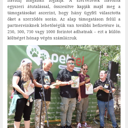
havidíj magában foglalja. A szervezetek havonta
egyszeri átutalással, összesítve kapják majd meg a
támogatásokat aszerint, hogy hány ügyfél választotta
őket a szerződés során. Az alap támogatáson felül a
partnereinknek lehetőségük van további befizetésre is,
250, 500, 750 vagy 1000 forintot adhatnak – ezt a külön
költséget hónap végén számlázzuk.