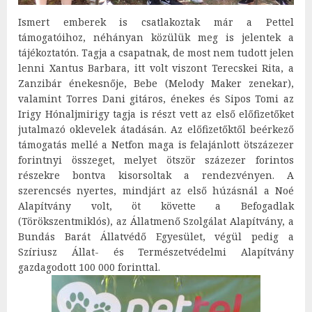
Ismert emberek is csatlakoztak már a Pettel
támogatóihoz, néhányan közülük meg is jelentek a
tájékoztatón. Tagja a csapatnak, de most nem tudott jelen
lenni Xantus Barbara, itt volt viszont Terecskei Rita, a
Zanzibár énekesnője, Bebe (Melody Maker zenekar),
valamint Torres Dani gitáros, énekes és Sipos Tomi az
Irigy Hónaljmirigy tagja is részt vett az első előfizetőket
jutalmazó oklevelek átadásán. Az előfizetőktől beérkező
támogatás mellé a Netfon maga is felajánlott ötszázezer
forintnyi összeget, melyet ötször százezer forintos
részekre bontva kisorsoltak a rendezvényen. A
szerencsés nyertes, mindjárt az első húzásnál a Noé
Alapítvány volt, öt követte a Befogadlak
(Törökszentmiklós), az Állatmenő Szolgálat Alapítvány, a
Bundás Barát Állatvédő Egyesület, végül pedig a
Szíriusz Állat- és Természetvédelmi Alapítvány
gazdagodott 100 000 forinttal.