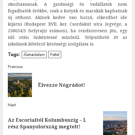
okozhassanak. A gazdasági és vadállatok nem
fogadhatók örökbe, csak a kutyák és macskák kaphatnak
új otthont. Akinek kedve van hozzá, elkezdhet ide
kijárni (Budapest XVII. ker. Csordakút utca legvége, a
138634/3 helyrajzi számon), ha rendszeresen jön, egy
idő után önkéntessé minősül. Teljesíthető itt az
iskolások kötelező közösségi szolgálata is.
Tags:
Álatvédelem
Pettel
Post
Previous
navigation
Pre
Élvezze Nógrádot!
post
Next
Az Escorialtól Kolumbuszig – I.
Next
rész Spanyolország megtelt!
post: