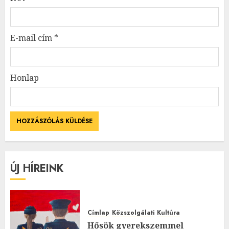
E-mail cím
*
Honlap
ÚJ HÍREINK
Címlap
Közszolgálati
Kultúra
Hősök gyerekszemmel