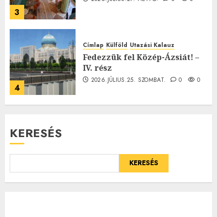
3
Címlap
Külföld
Utazási Kalauz
Fedezzük fel Közép-Ázsiát! –
IV. rész
2026.JÚLIUS.25. SZOMBAT.
0
0
4
KERESÉS
KERESÉS