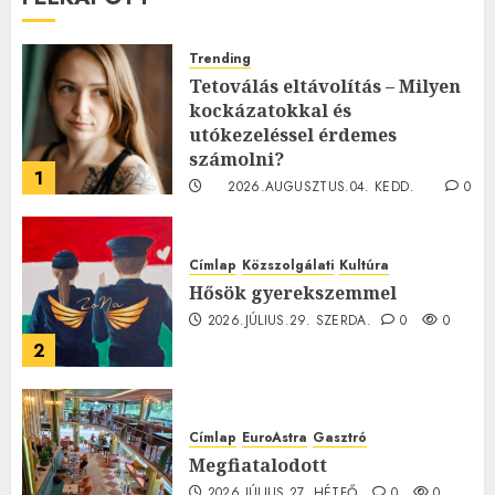
Trending
Tetoválás eltávolítás – Milyen
kockázatokkal és
utókezeléssel érdemes
számolni?
1
2026.AUGUSZTUS.04. KEDD.
0
0
Címlap
Közszolgálati
Kultúra
Hősök gyerekszemmel
2026.JÚLIUS.29. SZERDA.
0
0
2
Címlap
EuroAstra
Gasztró
Megfiatalodott
2026.JÚLIUS.27. HÉTFŐ.
0
0