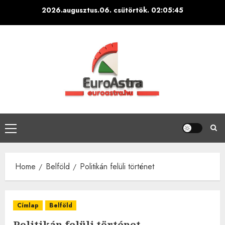
Skip
2026.augusztus.06. csütörtök.
02:05:46
to
content
Primary
Menu
Home
Belföld
Politikán felüli történet
Címlap
Belföld
Politikán felüli történet