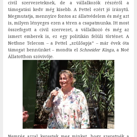
civil szervezeteknek, de a vállalkozók részéről a
támogatási kedv még kisebb. A Pettel ezért jó iránytű.
Megmutatja, mennyire fontos az állatvédelem és még azt
is, milyen lényeges ezen a téren a csapatmunka. Itt most
összefogott a civil szervezet, a vállalkozó és még az
ismert emberek is, ez egy politikán felüli történet. A
Netfone Telecom – a Pettel „szülőapja” – már évek óta
támogat bennünket – mondta el
Schneider Kinga
, a Noé
Állatotthon szóvivője.
Nemrég azzal kerestek meg minket, hogy szeretnék a