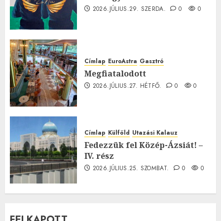
2026.JÚLIUS.29. SZERDA.
0
0
Címlap
EuroAstra
Gasztró
Megfiatalodott
2026.JÚLIUS.27. HÉTFŐ.
0
0
Címlap
Külföld
Utazási Kalauz
Fedezzük fel Közép-Ázsiát! –
IV. rész
2026.JÚLIUS.25. SZOMBAT.
0
0
FELKAPOTT