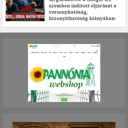
szemben indított eljárását a
versenyhatóság,
bizonyíthatóság hiányában:
TE mit gondolsz erről?
2026.JÚLIUS.23. CSÜTÖRTÖK.
0
0