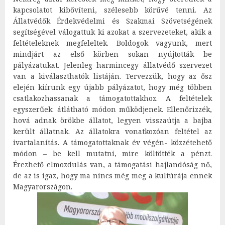
kapcsolatot kibővíteni, szélesebb körűvé tenni. Az
Állatvédők Érdekvédelmi és Szakmai Szövetségének
segítségével válogattuk ki azokat a szervezeteket, akik a
feltételeknek megfeleltek. Boldogok vagyunk, mert
mindjárt az első körben sokan nyújtották be
pályázatukat. Jelenleg harmincegy állatvédő szervezet
van a kiválaszthatók listáján. Tervezzük, hogy az ősz
elején kiírunk egy újabb pályázatot, hogy még többen
csatlakozhassanak a támogatottakhoz. A feltételek
egyszerűek: átlátható módon működjenek. Ellenőrizzék,
hová adnak örökbe állatot, legyen visszaútja a bajba
került állatnak. Az állatokra vonatkozóan feltétel az
ivartalanítás. A támogatottaknak év végén- közzétehető
módon – be kell mutatni, mire költötték a pénzt.
Érezhető elmozdulás van, a támogatási hajlandóság nő,
de az is igaz, hogy ma nincs még meg a kultúrája ennek
Magyarországon.