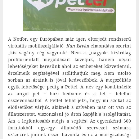
A Netfon egy Európában már igen elterjedt rendszerű
virtuális mobilszolgáltató.
Kun István
elmondása szerint
„kis vagány cég vagyunk”. Nem a „nagyok” kizárólag
profitorientált megoldásait követjük, hanem olyan
lehetőségeket keresünk ahol az embereket közvetlenül,
érzelmeik segítségével szólíthatjuk meg. Nem utolsó
sorban az áraink is jóval kedvezőbbek. A megszólítás
egyik lehetősége pedig a Pettel. A név egy kombináció:
az angol pet = házi kedvenc és a tel = telefon
összevonásából. A Pettel tehát jelzi, hogy mi azokat az
előfizetőket várjuk, akiknek a szívében már ott van az
állatszeretet, viszonzásul jó áron kapják a szolgáltatást.
Ám a legfontosabb mégis a segítés! Az egyenkénti 300
forintokból egy-egy állatvédő szervezet számára
százezrek jönnek össze havonta és ez a mai gazdasági