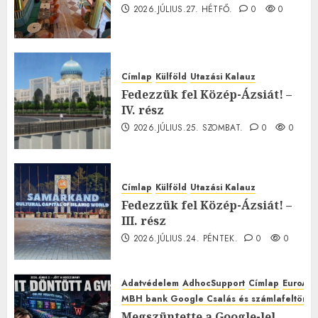
2026.JÚLIUS.27. HÉTFŐ.
0
0
Címlap
Külföld
Utazási Kalauz
Fedezzük fel Közép-Ázsiát! –
IV. rész
2026.JÚLIUS.25. SZOMBAT.
0
0
Címlap
Külföld
Utazási Kalauz
Fedezzük fel Közép-Ázsiát! –
III. rész
2026.JÚLIUS.24. PÉNTEK.
0
0
Adatvédelem
AdhocSupport
Címlap
EuroAst
MBH bank Google Csalás és számlafeltörés 
Megszüntette a Google-lel