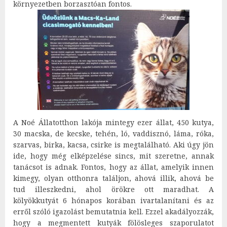
környezetben borzasztóan fontos.
A Noé Állatotthon lakója mintegy ezer állat, 450 kutya,
30 macska, de kecske, tehén, ló, vaddisznó, láma, róka,
szarvas, birka, kacsa, csirke is megtalálható. Aki úgy jön
ide, hogy még elképzelése sincs, mit szeretne, annak
tanácsot is adnak. Fontos, hogy az állat, amelyik innen
kimegy, olyan otthonra találjon, ahová illik, ahová be
tud illeszkedni, ahol örökre ott maradhat. A
kölyökkutyát 6 hónapos korában ivartalanítani és az
erről szóló igazolást bemutatnia kell. Ezzel akadályozzák,
hogy a megmentett kutyák fölösleges szaporulatot