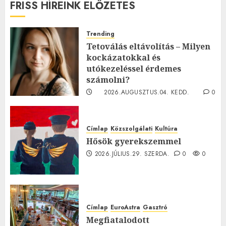
FRISS HÍREINK ELŐZETES
Trending
Tetoválás eltávolítás – Milyen
kockázatokkal és
utókezeléssel érdemes
számolni?
2026.AUGUSZTUS.04. KEDD.
0
0
Címlap
Közszolgálati
Kultúra
Hősök gyerekszemmel
2026.JÚLIUS.29. SZERDA.
0
0
Címlap
EuroAstra
Gasztró
Megfiatalodott