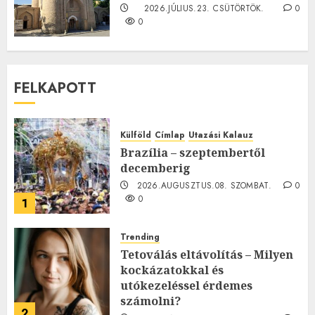
2026.JÚLIUS.23. CSÜTÖRTÖK.
0
0
FELKAPOTT
Külföld
Címlap
Utazási Kalauz
Brazília – szeptembertől
decemberig
2026.AUGUSZTUS.08. SZOMBAT.
0
0
1
Trending
Tetoválás eltávolítás – Milyen
kockázatokkal és
utókezeléssel érdemes
számolni?
2