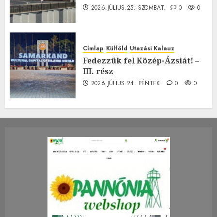
2026.JÚLIUS.25. SZOMBAT.
0
0
Címlap
Külföld
Utazási Kalauz
Fedezzük fel Közép-Ázsiát! –
III. rész
2026.JÚLIUS.24. PÉNTEK.
0
0