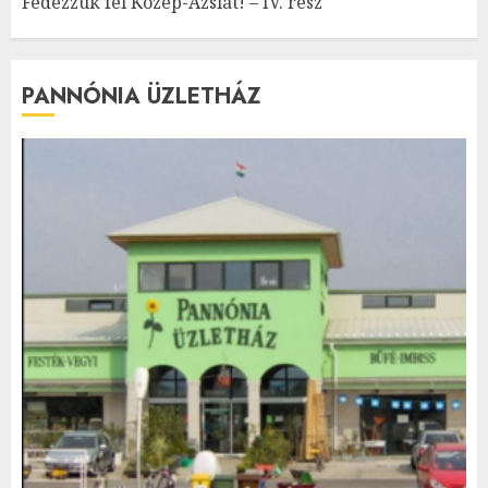
Fedezzük fel Közép-Ázsiát! – IV. rész
PANNÓNIA ÜZLETHÁZ