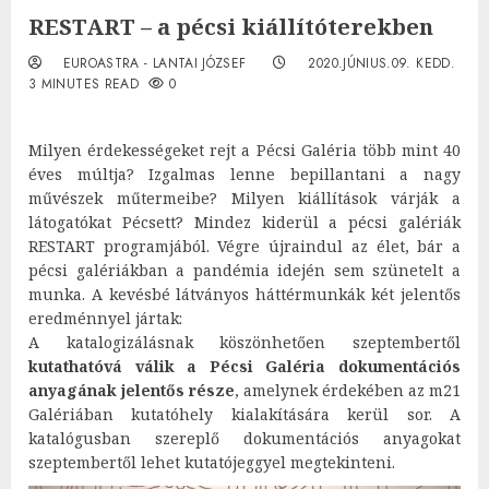
RESTART – a pécsi kiállítóterekben
EUROASTRA - LANTAI JÓZSEF
2020.JÚNIUS.09. KEDD.
3 MINUTES READ
0
Milyen érdekességeket rejt a Pécsi Galéria több mint 40
éves múltja? Izgalmas lenne bepillantani a nagy
művészek műtermeibe? Milyen kiállítások várják a
látogatókat Pécsett? Mindez kiderül a pécsi galériák
RESTART programjából. Végre újraindul az élet, bár a
pécsi galériákban a pandémia idején sem szünetelt a
munka. A kevésbé látványos háttérmunkák két jelentős
eredménnyel jártak:
A katalogizálásnak köszönhetően szeptembertől
kutathatóvá válik a Pécsi Galéria dokumentációs
anyagának jelentős része
, amelynek érdekében az m21
Galériában kutatóhely kialakítására kerül sor. A
katalógusban szereplő dokumentációs anyagokat
szeptembertől lehet kutatójeggyel megtekinteni.