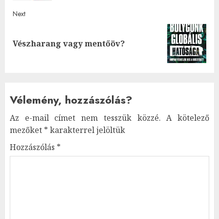
Next
Next
Vészharang vagy mentőöv?
post:
Vélemény, hozzászólás?
Az e-mail címet nem tesszük közzé.
A kötelező
mezőket
*
karakterrel jelöltük
Hozzászólás
*