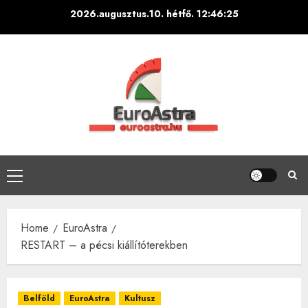
Skip
2026.augusztus.10. hétfő.
12:46:26
to
content
Primary
Menu
Home
EuroAstra
RESTART – a pécsi kiállítóterekben
Belföld
EuroAstra
Kultusz