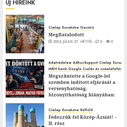
ÚJ HÍREINK
Címlap
EuroAstra
Gasztró
Megfiatalodott
2026.JÚLIUS.27. HÉTFŐ.
0
0
Adatvédelem
AdhocSupport
Címlap
EuroAst
MBH bank Google Csalás és számlafeltörés 
Megszüntette a Google-lel
szemben indított eljárását a
versenyhatóság,
bizonyíthatóság hiányában:
TE mit gondolsz erről?
2026.JÚLIUS.23. CSÜTÖRTÖK.
0
Címlap
EuroAstra
Külföld
0
Fedezzük fel Közép-Ázsiát! –
II. rész