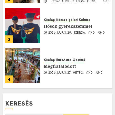
2026.AUGUSZTUS.04. KEDD.
0
0
Címlap
Közszolgálati
Kultúra
Hősök gyerekszemmel
2026.JÚLIUS.29. SZERDA.
0
0
3
Címlap
EuroAstra
Gasztró
Megfiatalodott
2026.JÚLIUS.27. HÉTFŐ.
0
0
4
KERESÉS