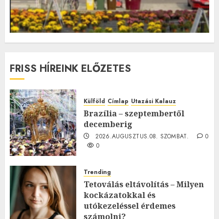
FRISS HÍREINK ELŐZETES
Külföld
Címlap
Utazási Kalauz
Brazília – szeptembertől
decemberig
2026.AUGUSZTUS.08. SZOMBAT.
0
0
Trending
Tetoválás eltávolítás – Milyen
kockázatokkal és
utókezeléssel érdemes
számolni?