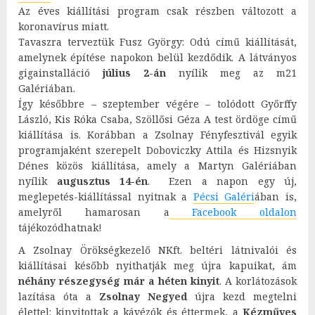
Az éves kiállítási program csak részben változott a
koronavírus miatt.
Tavaszra terveztük Fusz György: Odú című kiállítását,
amelynek építése napokon belül kezdődik. A látványos
gigainstalláció
július 2-án
nyílik meg az m21
Galériában.
Így későbbre – szeptember végére – tolódott Győrffy
László, Kis Róka Csaba, Szöllősi Géza A test ördöge című
kiállítása is. Korábban a Zsolnay Fényfesztivál egyik
programjaként szerepelt Doboviczky Attila és Hizsnyik
Dénes közös kiállítása, amely a Martyn Galériában
nyílik
augusztus 14-én
. Ezen a napon egy új,
meglepetés-kiállítással nyitnak a
Pécsi Galéri
ában is,
amelyről hamarosan a
Facebook oldalon
tájékozódhatnak!
A Zsolnay Örökségkezelő NKft. beltéri látnivalói és
kiállításai később nyithatják meg újra kapuikat, ám
néhány részegység már a héten kinyit
. A korlátozások
lazítása óta a
Zsolnay Negyed
újra kezd megtelni
élettel: kinyitottak a kávézók és éttermek, a
Kézműves