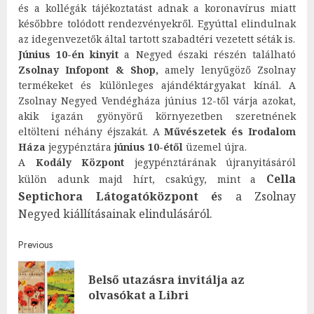
és a kollégák tájékoztatást adnak a koronavírus miatt
későbbre tolódott rendezvényekről. Egyúttal elindulnak
az idegenvezetők által tartott szabadtéri vezetett séták is.
Június 10-én kinyit
a Negyed északi részén található
Zsolnay Infopont & Shop,
amely lenyűgöző Zsolnay
termékeket és különleges ajándéktárgyakat kínál. A
Zsolnay Negyed Vendégháza június 12-től várja azokat,
akik igazán gyönyörű környezetben szeretnének
eltölteni néhány éjszakát. A
Művészetek és Irodalom
Háza
jegypénztára
június 10-étől
üzemel újra.
A
Kodály Központ
jegypénztárának újranyitásáról
Cella
külön adunk majd hírt, csakúgy, mint a
Septichora Látogatóközpont é
s a Zsolnay
Negyed kiállításainak elindulásáról.
Post
Previous
navigation
Belső utazásra invitálja az
Pre
olvasókat a Libri
post