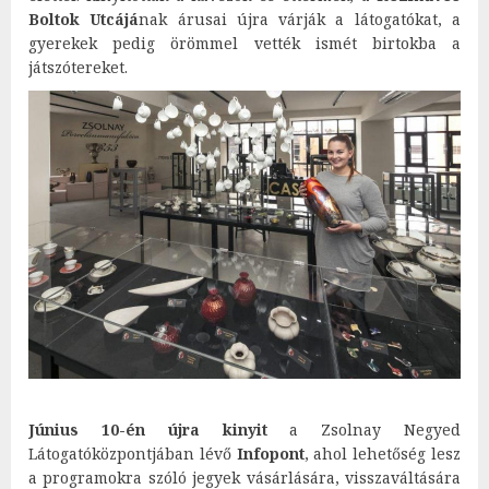
Boltok Utcájá
nak árusai újra várják a látogatókat, a
gyerekek pedig örömmel vették ismét birtokba a
játszótereket.
Június 10-én újra kinyit
a Zsolnay Negyed
Látogatóközpontjában lévő
Infopont
, ahol lehetőség lesz
a programokra szóló jegyek vásárlására, visszaváltására