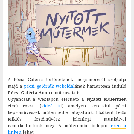
A Pécsi Galéria történetének megismerését szolgálja
majd a
pécsi galériák weboldal
ának hamarosan induló
Pécsi Galéria Anno
című rovata is.
Ugyancsak a weblapon elérhető a
Nyitott Műterme
k
című rovat, (
videó it
t) amelyen keresztül pécsi
képzőművészek műtermeibe látogatunk. Elsőként Fejős
Miklós festőművész jelenlegi munkáival
ismerkedhetünk meg. A műterembe belépni
ezen a
linken
lehet: