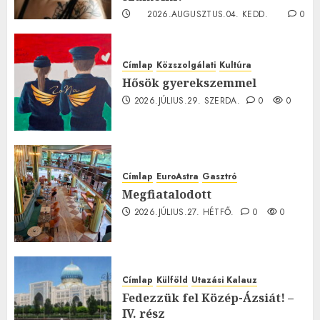
2026.AUGUSZTUS.04. KEDD.
0
0
Címlap
Közszolgálati
Kultúra
Hősök gyerekszemmel
2026.JÚLIUS.29. SZERDA.
0
0
Címlap
EuroAstra
Gasztró
Megfiatalodott
2026.JÚLIUS.27. HÉTFŐ.
0
0
Címlap
Külföld
Utazási Kalauz
Fedezzük fel Közép-Ázsiát! –
IV. rész