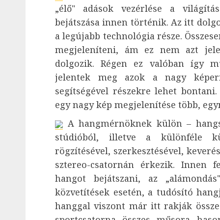
„élő" adások vezérlése a világítás
bejátszása innen történik. Az itt dol
a legújabb technológia része. Összes
megjeleníteni, ám ez nem azt jel
dolgozik. Régen ez valóban így mű
jelentek meg azok a nagy képer
segítségével részekre lehet bontani
egy nagy kép megjelenítése több, eg
A hangmérnöknek külön – hangszi
stúdióból, illetve a különféle 
rögzítésével, szerkesztésével, keveré
sztereo-csatornán érkezik. Innen fe
hangot bejátszani, az „alámondás"
közvetítések esetén, a tudósító hang
hanggal viszont már itt rakják össze
sportcsatorna összes műsora has