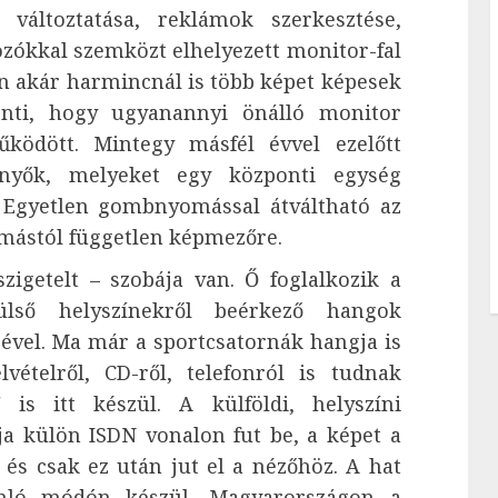
 változtatása, reklámok szerkesztése,
gozókkal szemközt elhelyezett monitor-fal
en akár harmincnál is több képet képesek
enti, hogy ugyanannyi önálló monitor
ködött. Mintegy másfél évvel ezelőtt
nyők, melyeket egy központi egység
. Egyetlen gombnyomással átváltható az
ymástól független képmezőre.
getelt – szobája van. Ő foglalkozik a
külső helyszínekről beérkező hangok
sével. Ma már a sportcsatornák hangja is
lvételről, CD-ről, telefonról is tudnak
 is itt készül. A külföldi, helyszíni
ja külön ISDN vonalon fut be, a képet a
 és csak ez után jut el a nézőhöz. A hat
onló módón készül, Magyarországon a