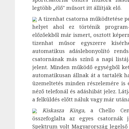
legtöbb „élő" műsort itt állítják elő.
A tizenhat csatorna működtetése per
helyet ahol ez történik program-
előzőekből már ismert, osztott képern
tizenhat műsor egyszerre kísérh
automatikus adáslebonyolító rend
csatornának más színű a napi list
jelent. Minden működő egységből ke
automatikusan állnak át a tartalék h
üzemeltetés minden részelemére is érv
néző telefonál és adáshibát jelez. Lát
a felküldés előtt náluk vagy már utána
Kiskasza Kinga,
a Chello Cent
összefoglalta az egyes csatornák 
Spektrum volt Magyarország legelső i