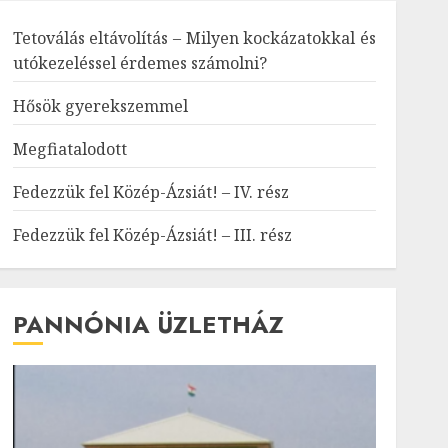
Tetoválás eltávolítás – Milyen kockázatokkal és
utókezeléssel érdemes számolni?
Hősök gyerekszemmel
Megfiatalodott
Fedezzük fel Közép-Ázsiát! – IV. rész
Fedezzük fel Közép-Ázsiát! – III. rész
PANNÓNIA ÜZLETHÁZ