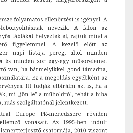
sze folyamatos ellenőrzést is igényel. A
lebonyolításnak nevezik. A falon az
yős táblákat helyeztek el, rajtuk mind a
ető figyelemmel. A kezelő előtt az
szer napi listája pereg, ahol minden
ája és minden sor egy-egy műsorelemet
ttő van, ha bármelyikkel gond támadna,
asználatára. Ez a megoldás egyébként az
ényes. Itt tudják elbírálni azt is, ha a
ják, mi „jön le" a műholdról, tehát a hiba
, más szolgáltatónál jelentkezett.
ral Europe PR-menedzsere röviden
jellemző vonásait. Az 1995-ben indult
smertterjesztő csatornája, 2010 viszont