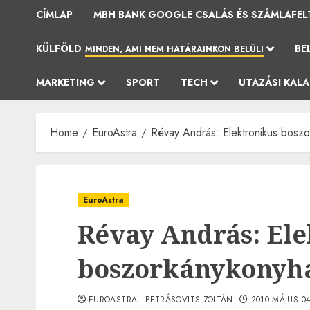
CÍMLAP
MBH BANK GOOGLE CSALÁS ÉS SZÁMLAFEL
KÜLFÖLD
BE
MINDEN, AMI NEM HATÁRAINKON BELÜLI
MARKETING
SPORT
TECH
UTAZÁSI KAL
Home
EuroAstra
Révay András: Elektronikus bosz
EuroAstra
Révay András: Ele
boszorkánykonyh
EUROASTRA - PETRÁSOVITS ZOLTÁN
2010.MÁJUS.04