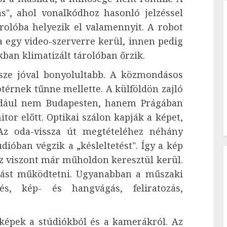
", ahol vonalkódhoz hasonló jelzéssel
árolóba helyezik el valamennyit. A robot
ga egy video-szerverre kerül, innen pedig
ban klimatizált tárolóban őrzik.
ze jóval bonyolultabb. A közmondásos
térnek tűnne mellette. A külföldön zajló
dául nem Budapesten, hanem Prágában
or előtt. Optikai szálon kapják a képet,
Az oda-vissza út megtételéhez néhány
ióban végzik a „késleltetést". Így a kép
z viszont már műholdon keresztül kerül.
omást működtetni. Ugyanabban a műszaki
és, kép- és hangvágás, feliratozás,
képek a stúdiókból és a kamerákról. Az