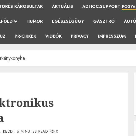
TÖRÉS KÁROSULTAK
AKTUÁLIS
ADHOC.SUPPORT
FOGYA
LFÖLD
HUMOR
EGÉSZSÉGÜGY
GASZTRÓ
AUT
AUZ
PR-CIKKEK
VIDEÓK
PRIVACY
IMPRESSZUM
orkánykonyha
ktronikus
a
. KEDD.
6 MINUTES READ
0