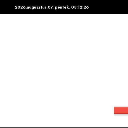
Skip
2026.augusztus.07. péntek.
03:12:27
to
content