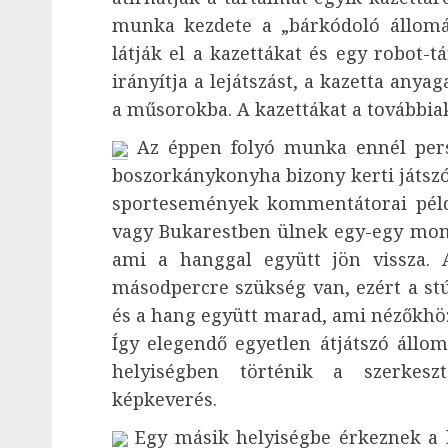
munka kezdete a „bárkódoló állomás
látják el a kazettákat és egy robot-t
irányítja a lejátszást, a kazetta anya
a műsorokba. A kazettákat a továbbiak
Az éppen folyó munka ennél pers
boszorkánykonyha bizony kerti játszó
sportesemények kommentátorai pél
vagy Bukarestben ülnek egy-egy monit
ami a hanggal együtt jön vissza. 
másodpercre szükség van, ezért a stúd
és a hang együtt marad, ami nézőkhö
Így elegendő egyetlen átjátszó áll
helyiségben történik a szerkeszt
képkeverés.
Egy másik helyiségbe érkeznek a 