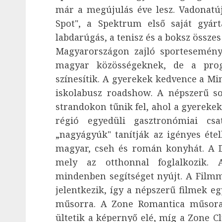
már a megújulás éve lesz. Vadonatúj
Spot", a Spektrum első saját gyár
labdarúgás, a tenisz és a boksz össze
Magyarországon zajló sportesemény
magyar közösségeknek, de a pro
színesítik. A gyerekek kedvence a Mi
iskolabusz roadshow. A népszerű sor
strandokon tűnik fel, ahol a gyereke
régió egyedüli gasztronómiai cs
„nagyágyúk" tanítják az igényes éte
magyar, cseh és román konyhát. A D
mely az otthonnal foglalkozik. A
mindenben segítséget nyújt. A Fil
jelentkezik, így a népszerű filmek e
műsorra. A Zone Romantica műsorai 
ültetik a képernyő elé, míg a Zone C