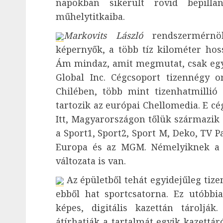
napokban sikerült rövid bepilla
műhelytitkaiba.
Markovits László
rendszermérnö
képernyők, a több tíz kilométer ho
Ám mindaz, amit megmutat, csak egy 
Global Inc. Cégcsoport tizennégy o
Chilében, több mint tizenhatmillió
tartozik az európai Chellomedia. E cé
Itt, Magyarországon tőlük származi
a Sport1, Sport2, Sport M, Deko, TV 
Europa és az MGM. Némelyiknek a 
változata is van.
Az épületből tehát egyidejűleg tizen
ebből hat sportcsatorna. Ez utóbb
képes, digitális kazettán tároljá
átírhatják a tartalmát egyik kazettá