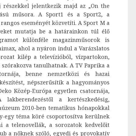
 részekkel jelentkezik majd az „On the
tású műsora. A Sport1 és a Sport2, a
s rangos eseményét közvetíti. A Sport M a
eket mutatja be a határainkon túl élő
gramot különféle magazinműsorok is
nimax, ahol a nyáron indul a Varázslatos
ozat kilép a televízióból, vízpartokon,
k szórakozva tanulhatnak. A TV Paprika a
atornája, benne nemzetközi és hazai
lkészítést, népszerűsítik a hagyományos
eko Közép-Európa egyetlen csatornája,
 lakberendezéstől a kertészkedésig,
mmúzeum 2010-ben tematikus hónapokkal
gy-egy téma köré csoportosítva kerülnek
a telenovellák, a sorozatok kedvelőit
lub a nőknek szóló, egyedi és provokatív