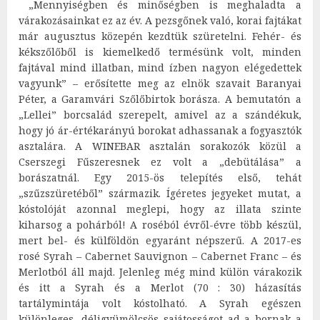
„Mennyiségben és minőségben is meghaladta a
várakozásainkat ez az év. A pezsgőnek való, korai fajtákat
már augusztus közepén kezdtük szüretelni. Fehér- és
kékszőlőből is kiemelkedő termésünk volt, minden
fajtával mind illatban, mind ízben nagyon elégedettek
vagyunk” – erősítette meg az elnök szavait Baranyai
Péter, a Garamvári Szőlőbirtok borásza. A bemutatón a
„Lellei” borcsalád szerepelt, amivel az a szándékuk,
hogy jó ár-értékarányú borokat adhassanak a fogyasztók
asztalára. A WINEBAR asztalán sorakozók közül a
Cserszegi Fűszeresnek ez volt a „debütálása” a
borászatnál. Egy 2015-ös telepítés első, tehát
„szűzszüretéből” származik. Ígéretes jegyeket mutat, a
kóstolóját azonnal meglepi, hogy az illata szinte
kiharsog a pohárból! A roséból évről-évre több készül,
mert bel- és külföldön egyaránt népszerű. A 2017-es
rosé Syrah – Cabernet Sauvignon – Cabernet Franc – és
Merlotból áll majd. Jelenleg még mind külön várakozik
és itt a Syrah és a Merlot (70 : 30) házasítás
tartálymintája volt kóstolható. A Syrah egészen
különleges, déligyümölcsös sajátosságot ad a bornak a