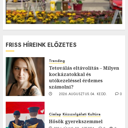
FRISS HÍREINK ELŐZETES
Trending
Tetoválás eltávolítás – Milyen
kockázatokkal és
utókezeléssel érdemes
számolni?
2026.AUGUSZTUS.04. KEDD.
0
0
Címlap
Közszolgálati
Kultúra
Hősök gyerekszemmel