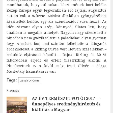
mondhatjuk, hogy túl sokan készítenének bort belőle.
Közép-Európa egyik legkorábban érő fajtája, augusztus
3-4-én volt a szürete. Máskor általában gyöngyözőbort
készítettek belőle, egy kis széndioxidot adva hozzá. Az
idén viszont olyan szép, könnyed, illatos lett, hogy
önállóan is megállja a helyét. Nagyon nagy sikere lett a
pincében nem győzik tölteni a palackokat, olyan gyorsan
fogy. A másik bor, ami szintén felkeltette a látogatók
érdeklődését, a Rizling Cuvée volt. Hetven százalékban –
reduktív eljárással készült – Rajnai Rizling és 30 %
fahordóban erjedt és érlelt Olaszrizling alkotja. A
Pincészetnek ezen kívül még Irsai Olivér – Sárga
Muskotály házasítása is van.
Tags:
gasztronómia
Post
Previous
AZ ÉV TERMÉSZETFOTÓI 2017 —
navigation
ünnepélyes eredményhirdetés és
Pre
kiállítás a Magyar
post