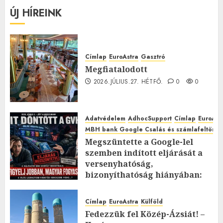
ÚJ HÍREINK
Címlap
EuroAstra
Gasztró
Megfiatalodott
2026.JÚLIUS.27. HÉTFŐ.
0
0
Adatvédelem
AdhocSupport
Címlap
EuroAst
MBH bank Google Csalás és számlafeltörés 
Megszüntette a Google-lel
szemben indított eljárását a
versenyhatóság,
bizonyíthatóság hiányában:
TE mit gondolsz erről?
2026.JÚLIUS.23. CSÜTÖRTÖK.
0
Címlap
EuroAstra
Külföld
0
Fedezzük fel Közép-Ázsiát! –