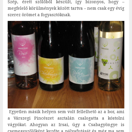
Szép, érett szőlőből készült, így bizonyos, hogy –
megfelelő körülmények között tartva – nem csak egy évig
szerez örömet a fogyasztóknak.
Egyetlen másik helyen sem volt fellelhető az a bor, ami
a Várszegi Pincészet asztalán csalogatta a kóstolni
vágyókat. Ahogyan az Irsai, úgy a Csabagyöngye is
csemegeszőlőként kezdte a pályafutását és még ma sem