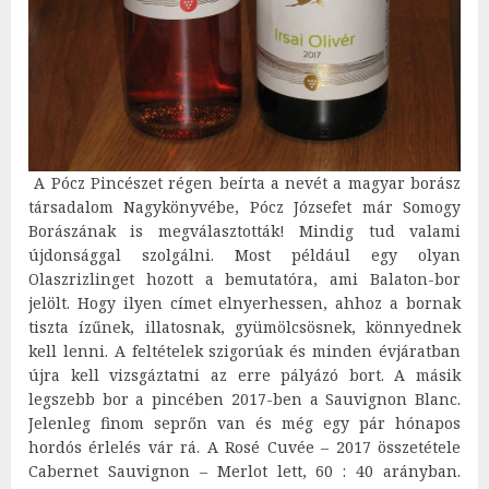
A Pócz Pincészet régen beírta a nevét a magyar borász
társadalom Nagykönyvébe, Pócz Józsefet már Somogy
Borászának is megválasztották! Mindig tud valami
újdonsággal szolgálni. Most például egy olyan
Olaszrizlinget hozott a bemutatóra, ami Balaton-bor
jelölt. Hogy ilyen címet elnyerhessen, ahhoz a bornak
tiszta ízűnek, illatosnak, gyümölcsösnek, könnyednek
kell lenni. A feltételek szigorúak és minden évjáratban
újra kell vizsgáztatni az erre pályázó bort. A másik
legszebb bor a pincében 2017-ben a Sauvignon Blanc.
Jelenleg finom seprőn van és még egy pár hónapos
hordós érlelés vár rá. A Rosé Cuvée – 2017 összetétele
Cabernet Sauvignon – Merlot lett, 60 : 40 arányban.