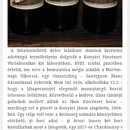
A Balatonlellétől délre található dombok kivételes
adottságú termőhelyein dolgozik a Konyári Pincészet.
Vörösboraikat kis fahordóban, XVIII. szádai pincében
érlelik, ám erre a bemutatóra mégis inkább a Márton-
napi Újborral, egy Olaszrizling – Sauvignon Blanc
házasítással érkeztek. Nem túl erős, alkoholfoka 12,5 –
hogy a libapecsenyét elegendő mennyiségű borral
lehessen leöblíteni. Közvetlenül a kedves, libás címkéjű
palackok mellett álltak az Ikon Pincészet borai –
merthogy ezt a pincét is Konyári János alapította, 2004-
ben. Egy célja volt vele: a közönség számára könnyebben
elérhető, jó bort adni – jó áron! Innen két bort
kóstolhattak most a látogatók, egy 2017-es Chardonnay-t