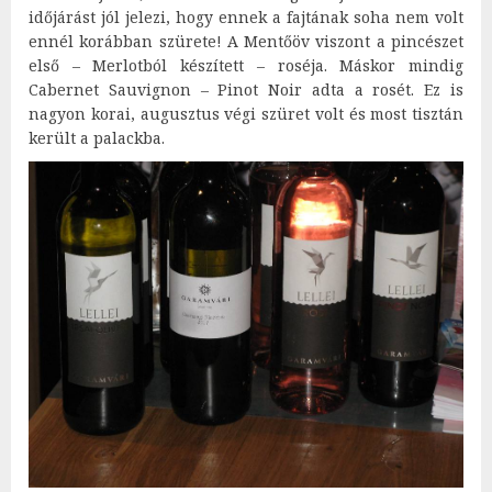
időjárást jól jelezi, hogy ennek a fajtának soha nem volt
ennél korábban szürete! A Mentőöv viszont a pincészet
első – Merlotból készített – roséja. Máskor mindig
Cabernet Sauvignon – Pinot Noir adta a rosét. Ez is
nagyon korai, augusztus végi szüret volt és most tisztán
került a palackba.