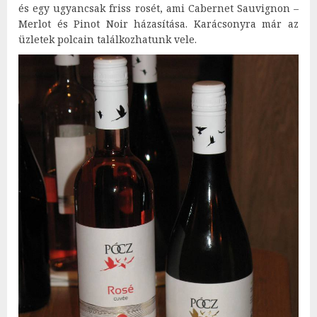
és egy ugyancsak friss rosét, ami Cabernet Sauvignon –
Merlot és Pinot Noir házasítása. Karácsonyra már az
üzletek polcain találkozhatunk vele.