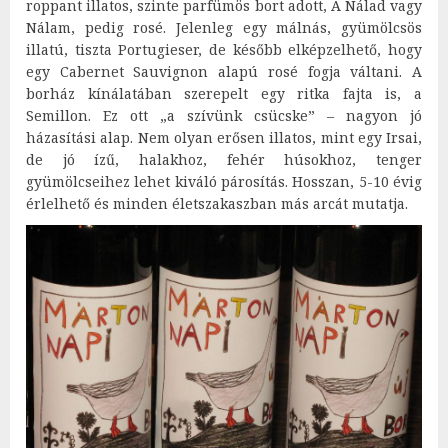
roppant illatos, szinte parfümös bort adott, A Nálad vagy
Nálam, pedig rosé. Jelenleg egy málnás, gyümölcsös
illatú, tiszta Portugieser, de később elképzelhető, hogy
egy Cabernet Sauvignon alapú rosé fogja váltani. A
borház kínálatában szerepelt egy ritka fajta is, a
Semillon. Ez ott „a szívünk csücske” – nagyon jó
házasítási alap. Nem olyan erősen illatos, mint egy Irsai,
de jó ízű, halakhoz, fehér húsokhoz, tenger
gyümölcseihez lehet kiváló párosítás. Hosszan, 5-10 évig
érlelhető és minden életszakaszban más arcát mutatja.