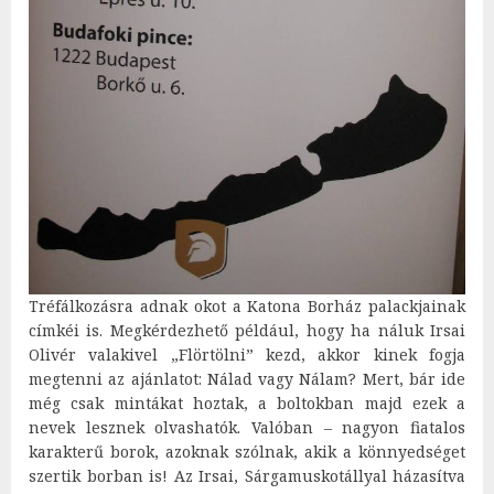
Tréfálkozásra adnak okot a Katona Borház palackjainak
címkéi is. Megkérdezhető például, hogy ha náluk Irsai
Olivér valakivel „Flörtölni” kezd, akkor kinek fogja
megtenni az ajánlatot: Nálad vagy Nálam? Mert, bár ide
még csak mintákat hoztak, a boltokban majd ezek a
nevek lesznek olvashatók. Valóban – nagyon fiatalos
karakterű borok, azoknak szólnak, akik a könnyedséget
szertik borban is! Az Irsai, Sárgamuskotállyal házasítva