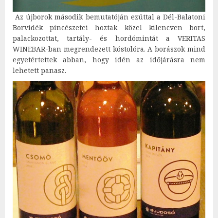
Az újborok második bemutatóján ezúttal a Dél-Balatoni
Borvidék pincészetei hoztak közel kilencven bort,
palackozottat, tartály- és hordómintát a VERITAS
WINEBAR-ban megrendezett kóstolóra. A borászok mind
egyetértettek abban, hogy idén az időjárásra nem
lehetett panasz.