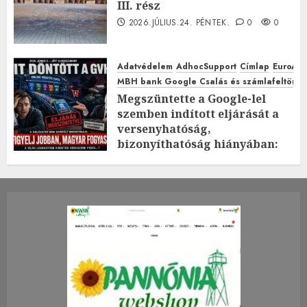
III. rész
2026.JÚLIUS.24. PÉNTEK.
0
0
Adatvédelem
AdhocSupport
Címlap
EuroAst
MBH bank Google Csalás és számlafeltörés 
Megszüntette a Google-lel
szemben indított eljárását a
versenyhatóság,
bizonyíthatóság hiányában:
TE mit gondolsz erről?
2026.JÚLIUS.23. CSÜTÖRTÖK.
0
0