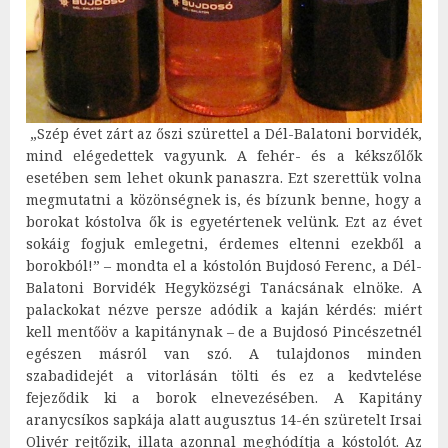
„Szép évet zárt az őszi szürettel a Dél-Balatoni borvidék,
mind elégedettek vagyunk. A fehér- és a kékszőlők
esetében sem lehet okunk panaszra. Ezt szerettük volna
megmutatni a közönségnek is, és bízunk benne, hogy a
borokat kóstolva ők is egyetértenek velünk. Ezt az évet
sokáig fogjuk emlegetni, érdemes eltenni ezekből a
borokból!” – mondta el a kóstolón Bujdosó Ferenc, a Dél-
Balatoni Borvidék Hegyközségi Tanácsának elnöke. A
palackokat nézve persze adódik a kaján kérdés: miért
kell mentőöv a kapitánynak – de a Bujdosó Pincészetnél
egészen másról van szó. A tulajdonos minden
szabadidejét a vitorlásán tölti és ez a kedvtelése
fejeződik ki a borok elnevezésében. A Kapitány
aranycsíkos sapkája alatt augusztus 14-én szüretelt Irsai
Olivér rejtőzik, illata azonnal meghódítja a kóstolót. Az