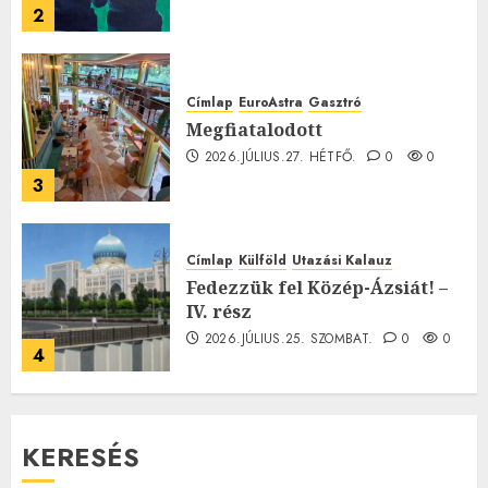
2
Címlap
EuroAstra
Gasztró
Megfiatalodott
2026.JÚLIUS.27. HÉTFŐ.
0
0
3
Címlap
Külföld
Utazási Kalauz
Fedezzük fel Közép-Ázsiát! –
IV. rész
2026.JÚLIUS.25. SZOMBAT.
0
0
4
KERESÉS