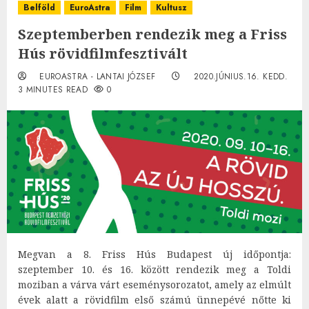
Belföld
EuroAstra
Film
Kultusz
Szeptemberben rendezik meg a Friss
Hús rövidfilmfesztivált
EUROASTRA - LANTAI JÓZSEF
2020.JÚNIUS.16. KEDD.
3 MINUTES READ
0
Megvan a 8. Friss Hús Budapest új időpontja:
szeptember 10. és 16. között rendezik meg a Toldi
moziban a várva várt eseménysorozatot, amely az elmúlt
évek alatt a rövidfilm első számú ünnepévé nőtte ki