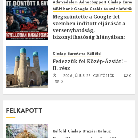
Adatvédelem
AdhocSupport
Címlap
EuroAst
MBH bank Google Csalás és számlafeltörés 
Megszüntette a Google-lel
szemben indított eljárását a
versenyhatóság,
bizonyíthatóság hiányában:
TE mit gondolsz erről?
2026.JÚLIUS.23. CSÜTÖRTÖK.
0
Címlap
EuroAstra
Külföld
0
Fedezzük fel Közép-Ázsiát! –
II. rész
2026.JÚLIUS.23. CSÜTÖRTÖK.
0
0
FELKAPOTT
Külföld
Címlap
Utazási Kalauz