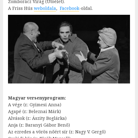
Zomborácz Virág (Utóélet).
A Friss Hús
weboldala
,
Facebook
-oldal.
Magyar versenyprogram:
A vége (r.: Gyimesi Anna)
Agapé (r.: Beleznai Márk)
Alvások (r.: Ászity Boglárka)
Anja (r.: Baranyi Gábor Benő)
Az ezredes a vörös nőért sír (r.: Nagy V. Gergő)