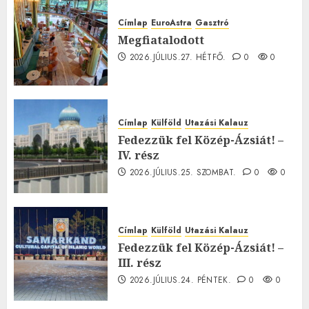
Címlap
EuroAstra
Gasztró
Megfiatalodott
2026.JÚLIUS.27. HÉTFŐ.
0
0
Címlap
Külföld
Utazási Kalauz
Fedezzük fel Közép-Ázsiát! –
IV. rész
2026.JÚLIUS.25. SZOMBAT.
0
0
Címlap
Külföld
Utazási Kalauz
Fedezzük fel Közép-Ázsiát! –
III. rész
2026.JÚLIUS.24. PÉNTEK.
0
0