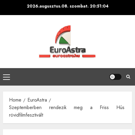
Skip
2026.augusztus.08. szombat.
20:51:05
to
content
Primary
Menu
Home
EuroAstra
Szeptemberben rendezik meg a Friss Hús
rövidfilmfesztivált