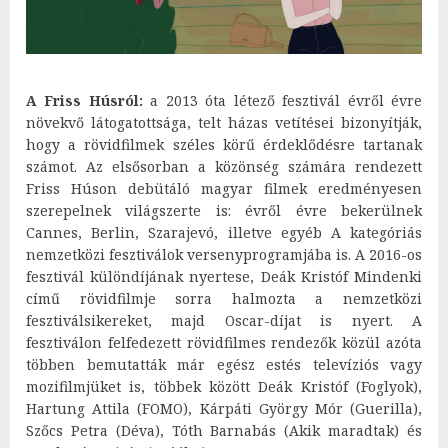
A Friss Húsról:
a 2013 óta létező fesztivál évről évre
növekvő látogatottsága, telt házas vetítései bizonyítják,
hogy a rövidfilmek széles körű érdeklődésre tartanak
számot. Az elsősorban a közönség számára rendezett
Friss Húson debütáló magyar filmek eredményesen
szerepelnek világszerte is: évről évre bekerülnek
Cannes, Berlin, Szarajevó, illetve egyéb A kategóriás
nemzetközi fesztiválok versenyprogramjába is. A 2016-os
fesztivál különdíjának nyertese, Deák Kristóf Mindenki
című rövidfilmje sorra halmozta a nemzetközi
fesztiválsikereket, majd Oscar-díjat is nyert. A
fesztiválon felfedezett rövidfilmes rendezők közül azóta
többen bemutatták már egész estés televíziós vagy
mozifilmjüket is, többek között Deák Kristóf (Foglyok),
Hartung Attila (FOMO), Kárpáti György Mór (Guerilla),
Szőcs Petra (Déva), Tóth Barnabás (Akik maradtak) és