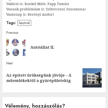
Vakáció (r.: Konkol Máté, Papp Tamás)
Vannak problémáim (r.: Debreczeni Zsuzsanna)
Vasárnap (r.: Berényi Andor)
Tags:
fesztivál
Post
Previous
navigation
Pre
Autóállat II.
post
Next
Az épített örökségünk jövője – A
Next
műemlékektől a gyárépületekig
post:
Vélemény, hozzászólás?