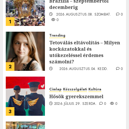
Brazília – szeptembertől
decemberig
2026.AUGUSZTUS.08. SZOMBAT.
0
0
1
Trending
Tetoválás eltávolítás – Milyen
kockázatokkal és
utókezeléssel érdemes
számolni?
2
2026.AUGUSZTUS.04. KEDD.
0
0
Címlap
Közszolgálati
Kultúra
Hősök gyerekszemmel
2026.JÚLIUS.29. SZERDA.
0
0
3