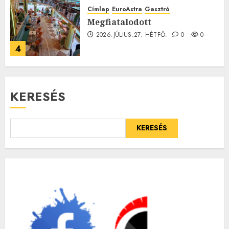
Címlap
EuroAstra
Gasztró
Megfiatalodott
2026.JÚLIUS.27. HÉTFŐ.
0
0
4
KERESÉS
KERESÉS