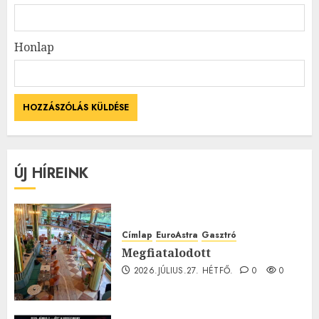
Honlap
ÚJ HÍREINK
Címlap
EuroAstra
Gasztró
Megfiatalodott
2026.JÚLIUS.27. HÉTFŐ.
0
0