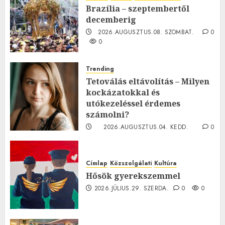
Brazília – szeptembertől
decemberig
2026.AUGUSZTUS.08. SZOMBAT.
0
0
Trending
Tetoválás eltávolítás – Milyen
kockázatokkal és
utókezeléssel érdemes
számolni?
2026.AUGUSZTUS.04. KEDD.
0
0
Címlap
Közszolgálati
Kultúra
Hősök gyerekszemmel
2026.JÚLIUS.29. SZERDA.
0
0