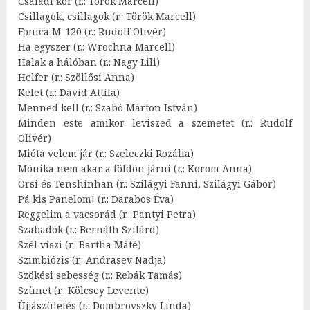
Családi kör (r.: Török Marcell)
Csillagok, csillagok (r.: Török Marcell)
Fonica M-120 (r.: Rudolf Olivér)
Ha egyszer (r.: Wrochna Marcell)
Halak a hálóban (r.: Nagy Lili)
Helfer (r.: Szöllősi Anna)
Kelet (r.: Dávid Attila)
Menned kell (r.: Szabó Márton István)
Minden este amikor leviszed a szemetet (r.: Rudolf
Olivér)
Mióta velem jár (r.: Szeleczki Rozália)
Mónika nem akar a földön járni (r.: Korom Anna)
Orsi és Tenshinhan (r.: Szilágyi Fanni, Szilágyi Gábor)
Pá kis Panelom! (r.: Darabos Éva)
Reggelim a vacsorád (r.: Pantyi Petra)
Szabadok (r.: Bernáth Szilárd)
Szél viszi (r.: Bartha Máté)
Szimbiózis (r.: Andrasev Nadja)
Szökési sebesség (r.: Rebák Tamás)
Szünet (r.: Kölcsey Levente)
Újjászületés (r.: Dombrovszky Linda)