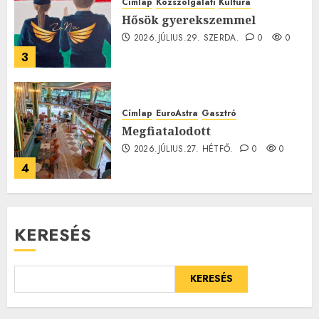
Címlap
Közszolgálati
Kultúra
Hősök gyerekszemmel
2026.JÚLIUS.29. SZERDA.
0
0
3
Címlap
EuroAstra
Gasztró
Megfiatalodott
2026.JÚLIUS.27. HÉTFŐ.
0
0
4
KERESÉS
KERESÉS