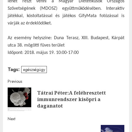
lehet részt venni a Magyar Dietetikusok Országos
Szövetségének (MDOSZ) együttműködésében. Interaktív
játékkal, kóstoltatással és játékos GifyMata fotózással is
várják az érdeklődőket.
Az esemény helyszíne: Duna Terasz, XIII. Budapest, Kárpát
utca 38. mögötti füves terület
Időpont: 2018. május 19. 10:00-17:00
Tags:
egészségügy
Post
Previous
Tátrai Péter:A felébresztett
navigation
Pre
immunrendszer kisöpri a
post
daganatot
Next