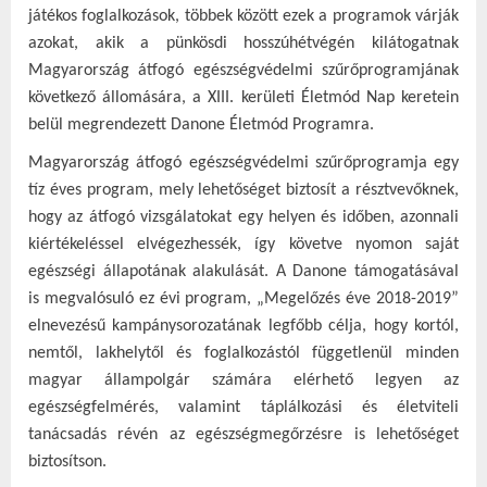
játékos foglalkozások, többek között ezek a programok várják
azokat, akik a pünkösdi hosszúhétvégén kilátogatnak
Magyarország átfogó egészségvédelmi szűrőprogramjának
következő állomására, a XIII. kerületi Életmód Nap keretein
belül megrendezett Danone Életmód Programra.
Magyarország átfogó egészségvédelmi szűrőprogramja egy
tíz éves program, mely lehetőséget biztosít a résztvevőknek,
hogy az átfogó vizsgálatokat egy helyen és időben, azonnali
kiértékeléssel elvégezhessék, így követve nyomon saját
egészségi állapotának alakulását. A Danone támogatásával
is megvalósuló ez évi program, „Megelőzés éve 2018-2019”
elnevezésű kampánysorozatának legfőbb célja, hogy kortól,
nemtől, lakhelytől és foglalkozástól függetlenül minden
magyar állampolgár számára elérhető legyen az
egészségfelmérés, valamint táplálkozási és életviteli
tanácsadás révén az egészségmegőrzésre is lehetőséget
biztosítson.