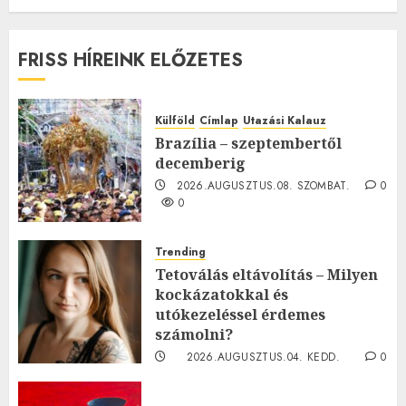
FRISS HÍREINK ELŐZETES
Külföld
Címlap
Utazási Kalauz
Brazília – szeptembertől
decemberig
2026.AUGUSZTUS.08. SZOMBAT.
0
0
Trending
Tetoválás eltávolítás – Milyen
kockázatokkal és
utókezeléssel érdemes
számolni?
2026.AUGUSZTUS.04. KEDD.
0
0