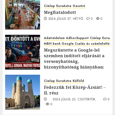
Címlap
EuroAstra
Gasztró
Megfiatalodott
2026.JÚLIUS.27. HÉTFŐ.
0
0
Adatvédelem
AdhocSupport
Címlap
EuroAst
MBH bank Google Csalás és számlafeltörés 
Megszüntette a Google-lel
szemben indított eljárását a
versenyhatóság,
bizonyíthatóság hiányában:
TE mit gondolsz erről?
2026.JÚLIUS.23. CSÜTÖRTÖK.
0
Címlap
EuroAstra
Külföld
0
Fedezzük fel Közép-Ázsiát! –
II. rész
2026.JÚLIUS.23. CSÜTÖRTÖK.
0
0