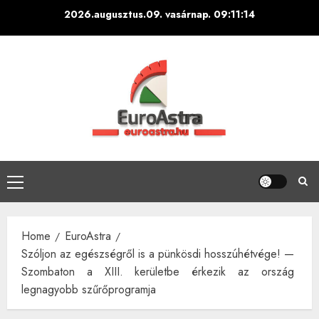
Skip
2026.augusztus.09. vasárnap.
09:11:15
to
content
Primary
Menu
Home
EuroAstra
Szóljon az egészségről is a pünkösdi hosszúhétvége! —
Szombaton a XIII. kerületbe érkezik az ország
legnagyobb szűrőprogramja