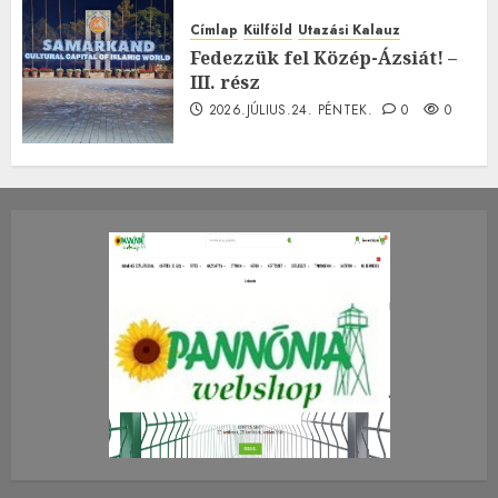
Címlap
Külföld
Utazási Kalauz
Fedezzük fel Közép-Ázsiát! –
III. rész
2026.JÚLIUS.24. PÉNTEK.
0
0