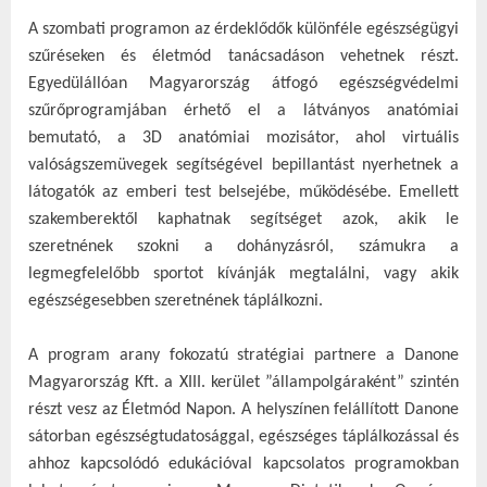
A szombati programon az érdeklődők különféle egészségügyi
szűréseken és életmód tanácsadáson vehetnek részt.
Egyedülállóan Magyarország átfogó egészségvédelmi
szűrőprogramjában érhető el a látványos anatómiai
bemutató, a 3D anatómiai mozisátor, ahol virtuális
valóságszemüvegek segítségével bepillantást nyerhetnek a
látogatók az emberi test belsejébe, működésébe. Emellett
szakemberektől kaphatnak segítséget azok, akik le
szeretnének szokni a dohányzásról, számukra a
legmegfelelőbb sportot kívánják megtalálni, vagy akik
egészségesebben szeretnének táplálkozni.
A program arany fokozatú stratégiai partnere a Danone
Magyarország Kft. a XIII. kerület ”állampolgáraként” szintén
részt vesz az Életmód Napon. A helyszínen felállított Danone
sátorban egészségtudatosággal, egészséges táplálkozással és
ahhoz kapcsolódó edukációval kapcsolatos programokban