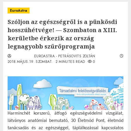
EuroAstra
Szóljon az egészségről is a pünkösdi
hosszúhétvége! — Szombaton a XIII.
kerületbe érkezik az ország
legnagyobb szűrőprogramja
EUROASTRA - PETRÁSOVITS ZOLTÁN
2018.MÁJUS.19. SZOMBAT.
2 MINUTES READ
0
Harminchét korszerű, átfogó egészségvédelmi vizsgálat,
látványos anatómiai bemutató, 30 Életmód Pont, életmód
tanácsadás és az egészséggel, táplálkozással kapcsolatos