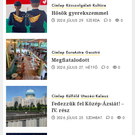
Címlap
Közszolgálati
Kultúra
Hősök gyerekszemmel
2026.JÚLIUS.29. SZERDA.
0
0
Címlap
EuroAstra
Gasztró
Megfiatalodott
2026.JÚLIUS.27. HÉTFŐ.
0
0
Címlap
Külföld
Utazási Kalauz
Fedezzük fel Közép-Ázsiát! –
IV. rész
2026.JÚLIUS.25. SZOMBAT.
0
0