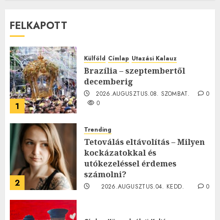
FELKAPOTT
Külföld
Címlap
Utazási Kalauz
Brazília – szeptembertől
decemberig
2026.AUGUSZTUS.08. SZOMBAT.
0
0
1
Trending
Tetoválás eltávolítás – Milyen
kockázatokkal és
utókezeléssel érdemes
számolni?
2
2026.AUGUSZTUS.04. KEDD.
0
0