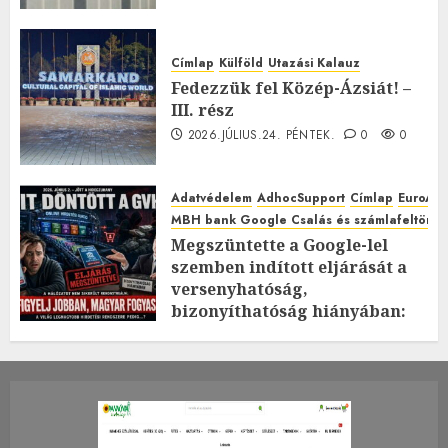
Címlap
Külföld
Utazási Kalauz
Fedezzük fel Közép-Ázsiát! –
III. rész
2026.JÚLIUS.24. PÉNTEK.
0
0
Adatvédelem
AdhocSupport
Címlap
EuroAst
MBH bank Google Csalás és számlafeltörés 
Megszüntette a Google-lel
szemben indított eljárását a
versenyhatóság,
bizonyíthatóság hiányában:
TE mit gondolsz erről?
2026.JÚLIUS.23. CSÜTÖRTÖK.
0
0