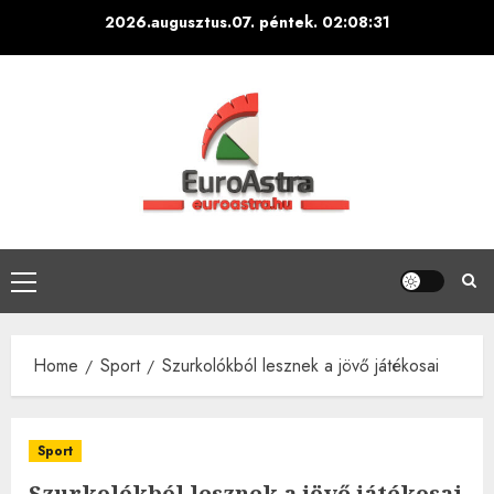
Skip
2026.augusztus.07. péntek.
02:08:32
to
content
Primary
Menu
Home
Sport
Szurkolókból lesznek a jövő játékosai
Sport
Szurkolókból lesznek a jövő játékosai