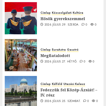
0
Címlap
Közszolgálati
Kultúra
Hősök gyerekszemmel
2026.JÚLIUS.29. SZERDA.
0
0
Címlap
EuroAstra
Gasztró
Megfiatalodott
2026.JÚLIUS.27. HÉTFŐ.
0
0
Címlap
Külföld
Utazási Kalauz
Fedezzük fel Közép-Ázsiát! –
IV. rész
2026.JÚLIUS.25. SZOMBAT.
0
0