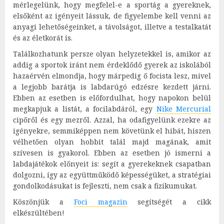
mérlegelünk, hogy megfelel-e a sportág a gyereknek,
elsőként az igényeit lássuk, de figyelembe kell venni az
anyagi lehetőségeinket, a távolságot, illetve a testalkatát
és az életkorát is.
Találkozhatunk persze olyan helyzetekkel is, amikor az
addig a sportok iránt nem érdeklődő gyerek az iskolából
hazaérvén elmondja, hogy márpedig ő focista lesz, mivel
a legjobb barátja is labdarúgó edzésre kezdett járni.
Ebben az esetben is előfordulhat, hogy napokon belül
megkapjuk a listát, a focilabdáról, egy
Nike Mercurial
cipőről és egy mezről. Azzal, ha odafigyelünk ezekre az
igényekre, semmiképpen nem követünk el hibát, hiszen
vélhetően olyan hobbit talál majd magának, amit
szívesen is gyakorol. Ebben az esetben jó ismerni a
labdajátékok előnyeit is: segít a gyerekeknek csapatban
dolgozni, így az együttműködő képességüket, a stratégiai
gondolkodásukat is fejleszti, nem csak a fizikumukat.
Köszönjük a
Foci magazin
segítségét a cikk
elkészültében!