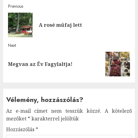
Post
Previous
navigation
Pre
A rosé műfaj lett
post
Next
Next
Megvan az Év Fagylaltja!
post:
Vélemény, hozzászólás?
Az e-mail címet nem tesszük közzé.
A kötelező
mezőket
*
karakterrel jelöltük
Hozzászólás
*