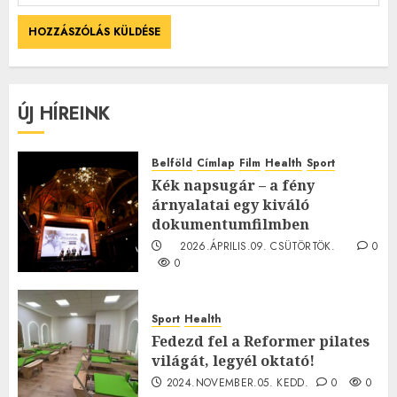
ÚJ HÍREINK
Belföld
Címlap
Film
Health
Sport
Kék napsugár – a fény
árnyalatai egy kiváló
dokumentumfilmben
2026.ÁPRILIS.09. CSÜTÖRTÖK.
0
0
Sport
Health
Fedezd fel a Reformer pilates
világát, legyél oktató!
2024.NOVEMBER.05. KEDD.
0
0