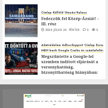
Címlap
Külföld
Utazási Kalauz
Fedezzük fel Közép-Ázsiát! –
III. rész
2026.JÚLIUS.24. PÉNTEK.
0
0
Adatvédelem
AdhocSupport
Címlap
EuroAst
MBH bank Google Csalás és számlafeltörés 
Megszüntette a Google-lel
szemben indított eljárását a
versenyhatóság,
bizonyíthatóság hiányában:
TE mit gondolsz erről?
2026.JÚLIUS.23. CSÜTÖRTÖK.
0
0