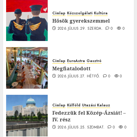
Címlap
Közszolgálati
Kultúra
Hősök gyerekszemmel
2026.JÚLIUS.29. SZERDA.
0
0
Címlap
EuroAstra
Gasztró
Megfiatalodott
2026.JÚLIUS.27. HÉTFŐ.
0
0
Címlap
Külföld
Utazási Kalauz
Fedezzük fel Közép-Ázsiát! –
IV. rész
2026.JÚLIUS.25. SZOMBAT.
0
0