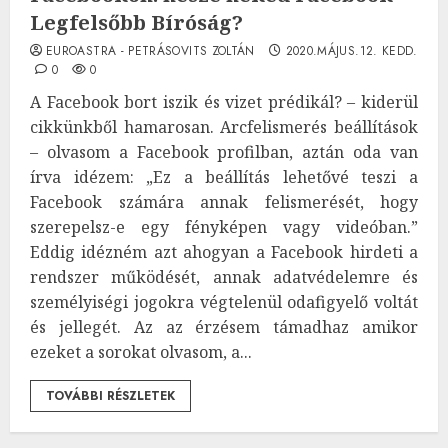
Legfelsőbb Bíróság?
EUROASTRA - PETRÁSOVITS ZOLTÁN
2020.MÁJUS.12. KEDD.
0
0
A Facebook bort iszik és vizet prédikál? – kiderül
cikkünkből hamarosan. Arcfelismerés beállítások
– olvasom a Facebook profilban, aztán oda van
írva idézem: „Ez a beállítás lehetővé teszi a
Facebook számára annak felismerését, hogy
szerepelsz-e egy fényképen vagy videóban.”
Eddig idézném azt ahogyan a Facebook hirdeti a
rendszer működését, annak adatvédelemre és
személyiségi jogokra végtelenül odafigyelő voltát
és jellegét. Az az érzésem támadhaz amikor
ezeket a sorokat olvasom, a...
TOVÁBBI RÉSZLETEK