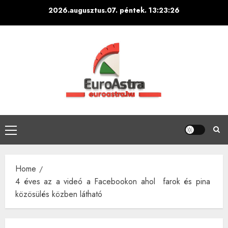
Skip
2026.augusztus.07. péntek.
13:23:27
to
content
Primary
Menu
Home
4 éves az a videó a Facebookon ahol farok és pina
közösülés közben látható