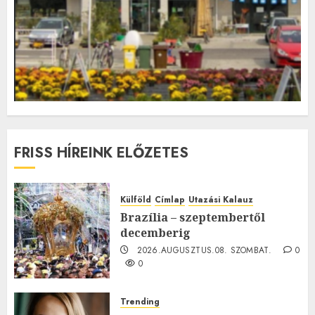
FRISS HÍREINK ELŐZETES
Külföld
Címlap
Utazási Kalauz
Brazília – szeptembertől
decemberig
2026.AUGUSZTUS.08. SZOMBAT.
0
0
Trending