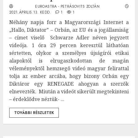
EUROASTRA - PETRÁSOVITS ZOLTÁN
2021.ÁPRILIS.13. KEDD.
1
1
Néhány napja forr a Magyarországi Internet a
„Hallo, Diktator” – Orbán, az EU és a jogállamiság
– címet viselő Schwarze Adler néven jegyzett
videója. 1 óra 29 percen keresztül láthatóan
sértetten, olykor a személyes újságírói etikai
alapoktól is elrugaszkodottan de magán
véleményektől hemzsegő videó magyar felirattal
tolja az ember arcába, hogy bizony Orbán egy
Diktáror egy RENEGADE ahogyan a szerzők
elnevezték. Miután a videót sikerült megtekinteni
– érdeklődve néztük- ...
TOVÁBBI RÉSZLETEK