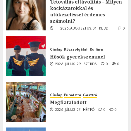
Tetoválás eltávolítás – Milyen
kockázatokkal és
utókezeléssel érdemes
számolni?
2026.AUGUSZTUS.04. KEDD.
0
0
Címlap
Közszolgálati
Kultúra
Hősök gyerekszemmel
2026.JÚLIUS.29. SZERDA.
0
0
Címlap
EuroAstra
Gasztró
Megfiatalodott
2026.JÚLIUS.27. HÉTFŐ.
0
0