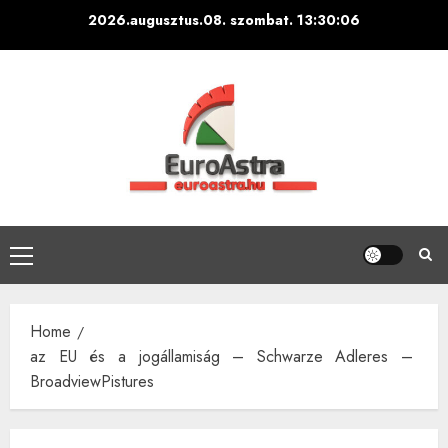
Skip
2026.augusztus.08. szombat.
13:30:06
to
content
Primary
Menu
Home
az EU és a jogállamiság – Schwarze Adleres –
BroadviewPistures