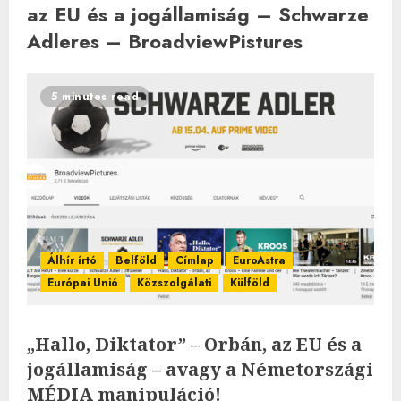
az EU és a jogállamiság – Schwarze
Adleres – BroadviewPistures
5 minutes read
Álhír írtó
Belföld
Címlap
EuroAstra
Európai Unió
Közszolgálati
Külföld
„Hallo, Diktator” – Orbán, az EU és a
jogállamiság – avagy a Németországi
MÉDIA manipuláció!