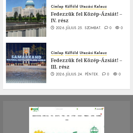
Címlap
Külföld
Utazási Kalauz
Fedezzük fel Közép-Ázsiát! –
IV. rész
2026.JÚLIUS.25. SZOMBAT.
0
0
Címlap
Külföld
Utazási Kalauz
Fedezzük fel Közép-Ázsiát! –
III. rész
2026.JÚLIUS.24. PÉNTEK.
0
0