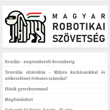
Brazília – szeptembertől decemberig
Tetoválás eltávolítás – Milyen kockázatokkal és
utókezeléssel érdemes számolni?
Hősök gyerekszemmel
Megfiatalodott
Fedezzük fel Közép-Ázsiát! – IV. rész