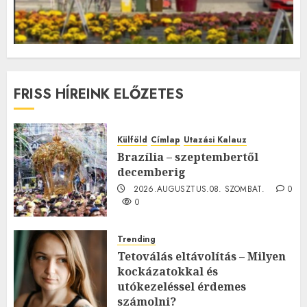
FRISS HÍREINK ELŐZETES
Külföld
Címlap
Utazási Kalauz
Brazília – szeptembertől
decemberig
2026.AUGUSZTUS.08. SZOMBAT.
0
0
Trending
Tetoválás eltávolítás – Milyen
kockázatokkal és
utókezeléssel érdemes
számolni?