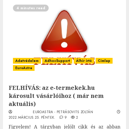
4 minutes read
Adatvédelem
AdhocSupport
Álhír írtó
Címlap
EuroAstra
FELHÍVÁS: az e-termekek.hu
károsult vásárlóihoz ( már nem
aktuális)
EUROASTRA - PETRÁSOVITS ZOLTÁN
2022.MÁRCIUS.25. PÉNTEK.
9
2
Figyelem! A tárgyban jelölt cikk és az abban