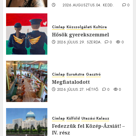
2026.AUGUSZTUS.04. KEDD.
0
0
Címlap
Közszolgálati
Kultúra
Hősök gyerekszemmel
2026.JÚLIUS.29. SZERDA.
0
0
Címlap
EuroAstra
Gasztró
Megfiatalodott
2026.JÚLIUS.27. HÉTFŐ.
0
0
Címlap
Külföld
Utazási Kalauz
Fedezzük fel Közép-Ázsiát! –
IV. rész