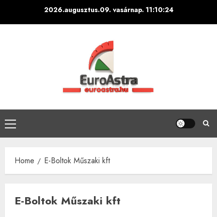
Skip
2026.augusztus.09. vasárnap.
11:10:24
to
content
Primary
Menu
Home
E-Boltok Műszaki kft
E-Boltok Műszaki kft