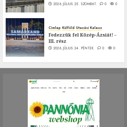
2026.JÚLIUS.25. SZOMBAT.
0
0
Címlap
Külföld
Utazási Kalauz
Fedezzük fel Közép-Ázsiát! –
III. rész
2026.JÚLIUS.24. PÉNTEK.
0
0