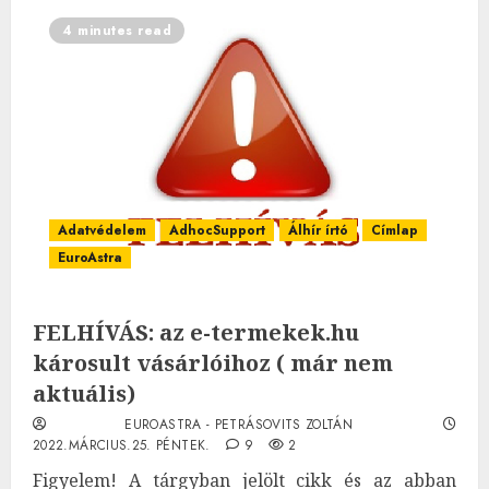
4 minutes read
Adatvédelem
AdhocSupport
Álhír írtó
Címlap
EuroAstra
FELHÍVÁS: az e-termekek.hu
károsult vásárlóihoz ( már nem
aktuális)
EUROASTRA - PETRÁSOVITS ZOLTÁN
2022.MÁRCIUS.25. PÉNTEK.
9
2
Figyelem! A tárgyban jelölt cikk és az abban