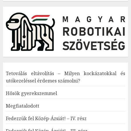
Tetoválás eltávolítás – Milyen kockázatokkal és
utókezeléssel érdemes számolni?
Hősök gyerekszemmel
Megfiatalodott
Fedezzük fel Közép-Ázsiát! – IV. rész
Fedezzük fel Közép-Ázsiát! – III. rész