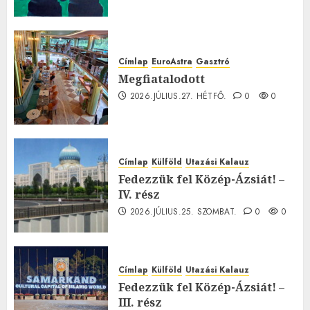
Címlap
EuroAstra
Gasztró
Megfiatalodott
2026.JÚLIUS.27. HÉTFŐ.
0
0
Címlap
Külföld
Utazási Kalauz
Fedezzük fel Közép-Ázsiát! –
IV. rész
2026.JÚLIUS.25. SZOMBAT.
0
0
Címlap
Külföld
Utazási Kalauz
Fedezzük fel Közép-Ázsiát! –
III. rész