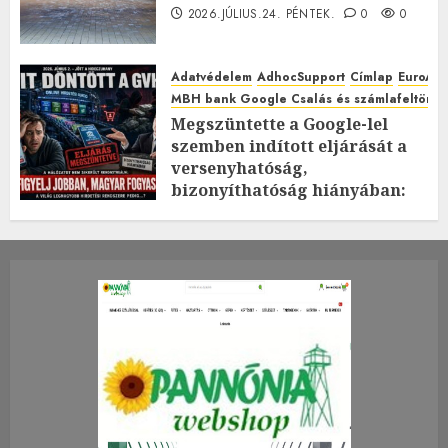
2026.JÚLIUS.24. PÉNTEK.
0
0
Adatvédelem
AdhocSupport
Címlap
EuroAst
MBH bank Google Csalás és számlafeltörés 
Megszüntette a Google-lel
szemben indított eljárását a
versenyhatóság,
bizonyíthatóság hiányában:
TE mit gondolsz erről?
2026.JÚLIUS.23. CSÜTÖRTÖK.
0
0