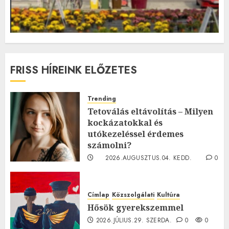
FRISS HÍREINK ELŐZETES
Trending
Tetoválás eltávolítás – Milyen
kockázatokkal és
utókezeléssel érdemes
számolni?
2026.AUGUSZTUS.04. KEDD.
0
0
Címlap
Közszolgálati
Kultúra
Hősök gyerekszemmel
2026.JÚLIUS.29. SZERDA.
0
0