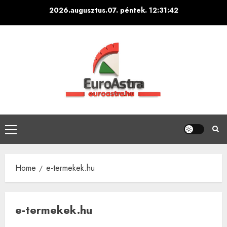
Skip
2026.augusztus.07. péntek.
12:31:43
to
content
Primary
Menu
Home
e-termekek.hu
e-termekek.hu